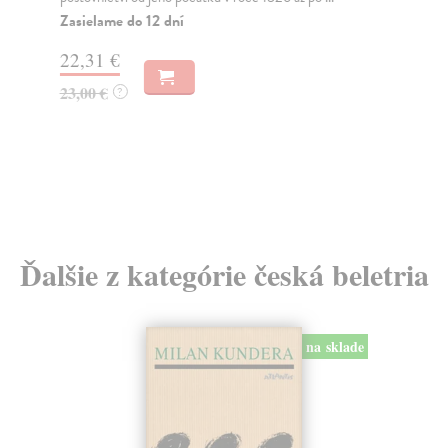
Dodávateľ nemá titul na sklade. Dodanie do 30
dní, pri starších tituloch nevieme dodanie
garantovať.
17,36 €
17,90 €
?
Ďalšie z kategórie česká beletria
na sklade