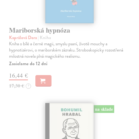
Mariborská hypnóza
Kaprálová Dora
| Kniha
Kniha o bílé a černé magii, smyslu psaní, životě mouchy a
hypnotizérovi, o mariborském zázraku. Stroboskopicky rozostřená
milostná novela plná magického realismu.
Zasielame do 12 dní
16,44 €
17,30 €
?
na sklade