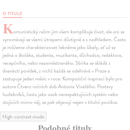
O TITULE
K
omunistický režim jim všem komplikuje život, ale oni se
vyrovnávají se všemi útrapami důvtipně a s nadhledem. Často
je můžeme charakterizovat řekněme jako šibaly, ať už se
jedná o školáka, studenta, muzikanta, důchodce, redaktora,
recepčního, nebo nezaměstnaného. Sbírka se skládá z
dvanácti povídek, z nichž každá se odehrává v Praze a
zastupuje jeden měsíc v roce. Kompoziční inspirací bylo pro
autora Čtvero ročních dob Antonia Vivaldiho. Postavy
hudebníků, často jako osob nerespektujících systém nebo
stojících mimo něj, se pak objevují nejen v titulní povídce.
High-contrast mode
Podobné tituly