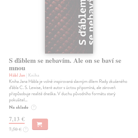
S ďáblem se nebavím. Ale on se baví se
mnou
Hábl Jan
| Kniha
Kniha Jana Hábla je volně inspirovaná slavným dílem Rady zkušeného
ďábla C. S. Lewise, které autor s úctou připomíná, ale zároveň
přizpůsobuje realitě dneška. V duchu původního formátu starý
pokušitel…
Na sklade
?
7,13 €
7,50 €
?