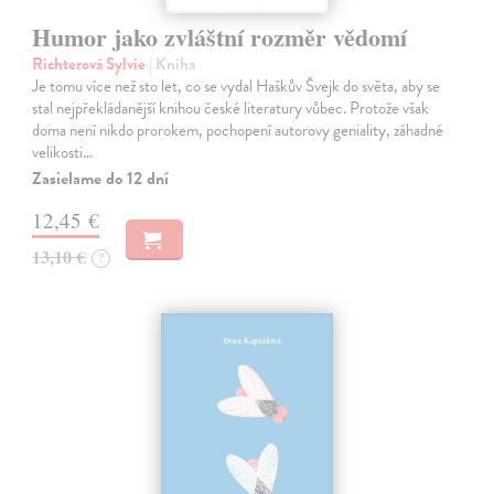
Humor jako zvláštní rozměr vědomí
Richterová Sylvie
| Kniha
Je tomu více než sto let, co se vydal Haškův Švejk do světa, aby se
stal nejpřekládanější knihou české literatury vůbec. Protože však
doma není nikdo prorokem, pochopení autorovy geniality, záhadné
velikosti…
Zasielame do 12 dní
12,45 €
13,10 €
?