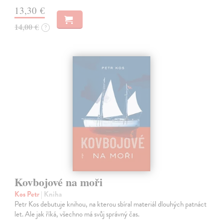
13,30 €
14,00 €
?
Kovbojové na moři
Kos Petr
| Kniha
Petr Kos debutuje knihou, na kterou sbíral materiál dlouhých patnáct
let. Ale jak říká, všechno má svůj správný čas.