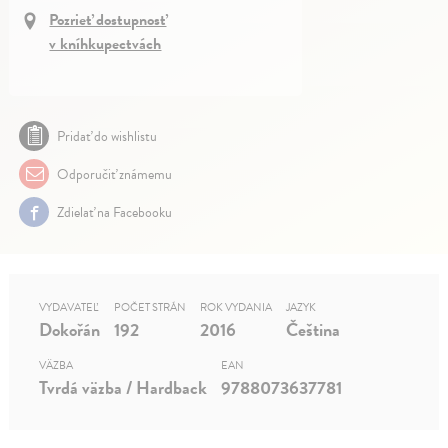
Pozrieť dostupnosť
v kníhkupectvách
Pridať do wishlistu
Odporučiť známemu
Zdielať na Facebooku
VYDAVATEĽ
POČET STRÁN
ROK VYDANIA
JAZYK
Dokořán
192
2016
Čeština
VÄZBA
EAN
Tvrdá väzba / Hardback
9788073637781