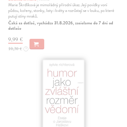
Marie Škrdlíková je mimořádný přírodní úkaz. Její povídky voní
půdou, kořeny, stonky, listy i květy a rozrůstají se v louku, po které
putují stíny mraků.
Čaká sa dotlač, vychádza 31.8.2026, zasielame do 7 dní od
dotlače
9,99 €
10,30 €
?