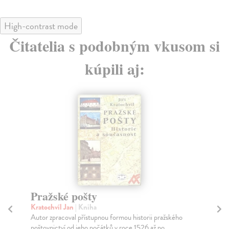
High-contrast mode
Čitatelia s podobným vkusom si
kúpili aj:
Jugoslávie a pražské jaro
Pelikán Jan
| Kniha
ého
V širších souvislostech detailně analyzuje nejen
bilaterální kontakty mezi Prahou a Bělehradem, ale ...