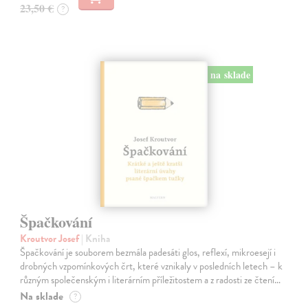
23,50 €
?
na sklade
Špačkování
Kroutvor Josef
| Kniha
Špačkování je souborem bezmála padesáti glos, reflexí, mikroesejí i
drobných vzpomínkových črt, které vznikaly v posledních letech – k
různým společenským i literárním příležitostem a z radosti ze čtení…
Na sklade
?