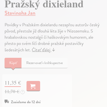
Pražský dixieland
Stavinoha Jan
Povídky v Pražském dixielandu nezapřou autorův český
původ, přestože již dlouhá léta žije v Nizozemsku. S
hrabalovskou nostalgií či haškovským humorem, ale
přesto po svém líčí drobné pražské postavičky
šedesátých let.
Čítať ďalej
↓
Kúpiť
Rezervovať v kníhkupectve
11,35 €
11,70 €
?
Zasielame do 12 dní