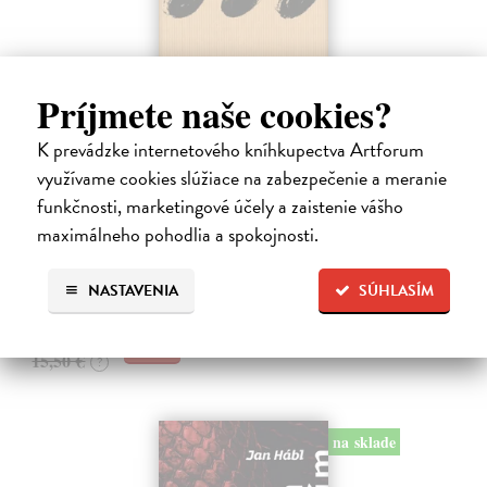
Príjmete naše cookies?
Pomalost
K prevádzke internetového kníhkupectva Artforum
Kundera Milan
| Kniha
využívame cookies slúžiace na zabezpečenie a meranie
Pomalost, chronologicky první ze čtyř románů Milana Kundery
funkčnosti, marketingové účely a zaistenie vášho
napsaných francouzsky, vychází v českém překladu Anny
maximálneho pohodlia a spokojnosti.
Kareninové. Vydávání Kunderových románů v českém jazyce se
uzavírá.
Na sklade
?
NASTAVENIA
SÚHLASÍM
14,73 €
15,50 €
?
na sklade