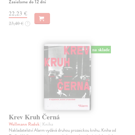
Zasielame do 12 dní
22,23 €
23,40 €
?
na sklade
Krev Kruh Černá
Wollmann Radek
| Kniha
Nakladatelství Alarm vydává druhou prozaickou knihu. Kniha od