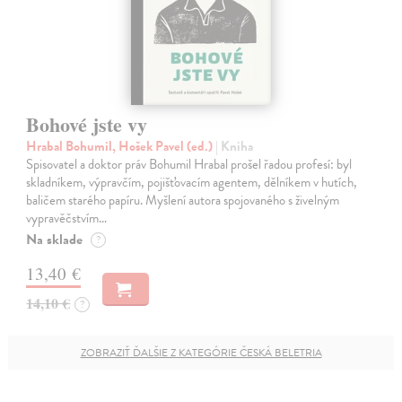
Bohové jste vy
Hrabal Bohumil, Hošek Pavel (ed.)
| Kniha
Spisovatel a doktor práv Bohumil Hrabal prošel řadou profesí: byl
skladníkem, výpravčím, pojišťovacím agentem, dělníkem v hutích,
baličem starého papíru. Myšlení autora spojovaného s živelným
vypravěčstvím…
Na sklade
?
13,40 €
14,10 €
?
ZOBRAZIŤ ĎALŠIE Z KATEGÓRIE ČESKÁ BELETRIA