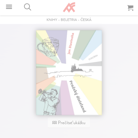
KNIHY
-
BELETRIA
-
ČESKÁ
Prečítať ukážku