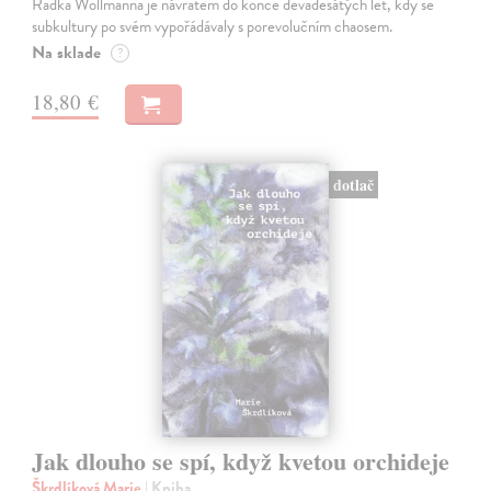
Radka Wollmanna je návratem do konce devadesátých let, kdy se
subkultury po svém vypořádávaly s porevolučním chaosem.
Na sklade
?
18,80 €
dotlač
Jak dlouho se spí, když kvetou orchideje
Škrdlíková Marie
| Kniha