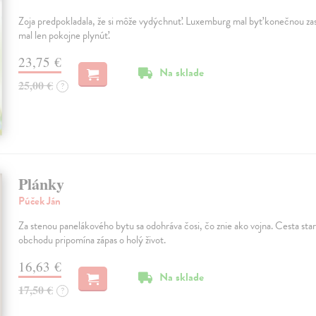
Zoja predpokladala, že si môže vydýchnuť. Luxemburg mal byť konečnou zas
mal len pokojne plynúť.
23,75 €
Na sklade
25,00 €
?
Plánky
Púček Ján
Za stenou panelákového bytu sa odohráva čosi, čo znie ako vojna. Cesta st
obchodu pripomína zápas o holý život.
16,63 €
Na sklade
17,50 €
?