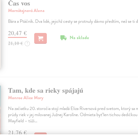
Čas vos
Mornštajnová Alena
Bára a Ptáčník. Dva lidé, jejichž cesty se protnuly dávno předtím, než se ti d
20,47 €
Na sklade
21,10 €
?
Tam, kde sa rieky spájajú
Monroe Alice Mary
Na začiatku 20. storočia stojí mladá Eliza Riversová pred svetom, ktorý sa 
prúdy riek v jej milovanej Južnej Karolíne. Odmieta byť len tichou dedičko
Mayfield – túži…
21,76 €
Na sklade