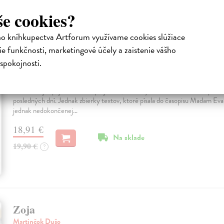
22,90 €
?
še cookies?
ho kníhkupectva Artforum využívame cookies slúžiace
e funkčnosti, marketingové účely a zaistenie vášho
Plechové nebo
spokojnosti.
Borušovičová Eva
Táto kniha je spojením dvoch projektov, na ktorých Eva Borušovičová pracov
posledných dní. Jednak zbierky textov, ktoré písala do časopisu Madam Ev
jednak nedokončenej…
18,91 €
Na sklade
19,90 €
?
Zoja
Martinčok Dušo