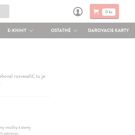
0 ks
E-KNIHY
OSTATNÉ
DAROVACIE KARTY
oval rozveseliť, tu je
a
iny vnučky a starej
ch ostrovov.