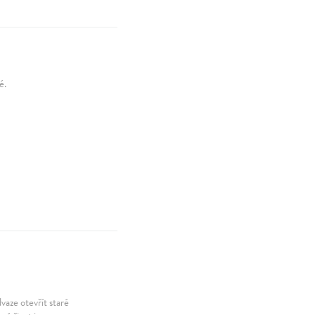
é.
vaze otevřít staré