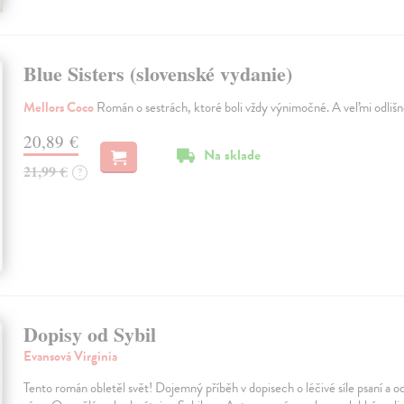
Blue Sisters (slovenské vydanie)
Mellors Coco
Román o sestrách, ktoré boli vždy výnimočné. A veľmi odlišn
20,89 €
Na sklade
21,99 €
?
Dopisy od Sybil
Evansová Virginia
Tento román obletěl svět! Dojemný příběh v dopisech o léčivé síle psaní a od