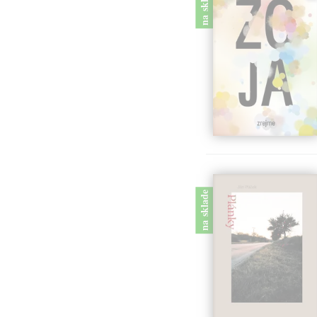
na sklade
na sklade