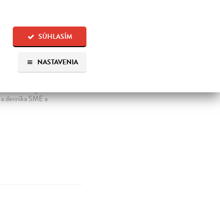
SÚHLASÍM
NASTAVENIA
ala až do svojich
a a denníka SME a