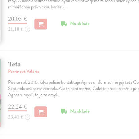
rány. Osamělá sedmdesátnice Sybil van Antwerp má za sebou nelehký rodinn
mimořádnou právnickou kariéru.…
20,05 €
Na sklade
21,10 €
?
Teta
Perrinová Valérie
Píše se rok 2010, když policie kontaktuje Agnes s informací, že její teta Co
Septembrová právě zemřela. Ale to není možné, Colette přece zemřela již 
Agnes si myslí, že je to omyl…
22,24 €
Na sklade
23,41 €
?