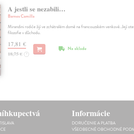
A jestli se nezabili…
Barnes Camilla
Mirandini rodiče žijí ve zchátralém domě na francouzském venkově. Její ote
filozofie v důchodu.
17,81 €
Na sklade
18,75 €
?
íhkupectvá
Informácie
TISLAVA
DORUČENIE A PLATBA
ICE
VŠEOBECNÉ OBCHODNÉ PODM