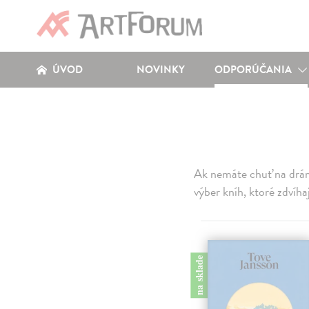
ÚVOD
NOVINKY
ODPORÚČANIA
Ak nemáte chuť na drámy
výber kníh, ktoré zdvíhaj
na sklade