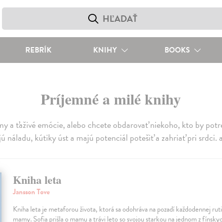
REBRÍK
KNIHY
BOOKS
Príjemné a milé knihy
 a ťaživé emócie, alebo chcete obdarovať niekoho, kto by potreb
ú náladu, kútiky úst a majú potenciál potešiť a zahriať pri srdci. 
Kniha leta
Jansson Tove
Kniha leta je metaforou života, ktorá sa odohráva na pozadí každodennej rut
mamy. Sofia prišla o mamu a trávi leto so svojou starkou na jednom z fínsky