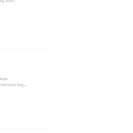
ý život i
lette
před třemi lety…