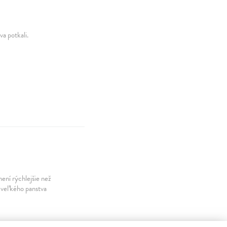
va potkali.
mení rýchlejšie než
u veľkého panstva