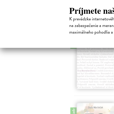
Príjmete na
K prevádzke internetové
na zabezpečenie a merani
maximálneho pohodlia a 
na sklade