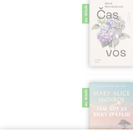
na sklade
na sklade