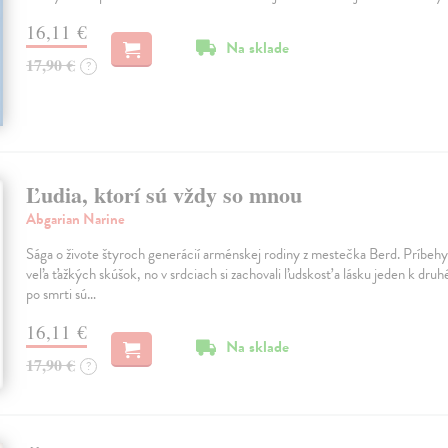
16,11 €
Na sklade
17,90 €
?
Ľudia, ktorí sú vždy so mnou
Abgarian Narine
Sága o živote štyroch generácií arménskej rodiny z mestečka Berd. Príbehy ľu
veľa ťažkých skúšok, no v srdciach si zachovali ľudskosť a lásku jeden k druhé
po smrti sú…
16,11 €
Na sklade
17,90 €
?