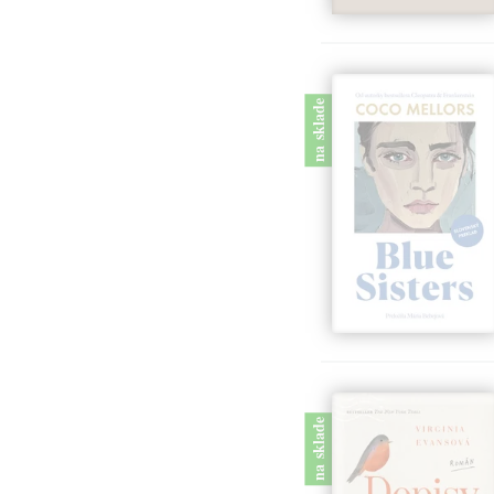
na sklade
na sklade