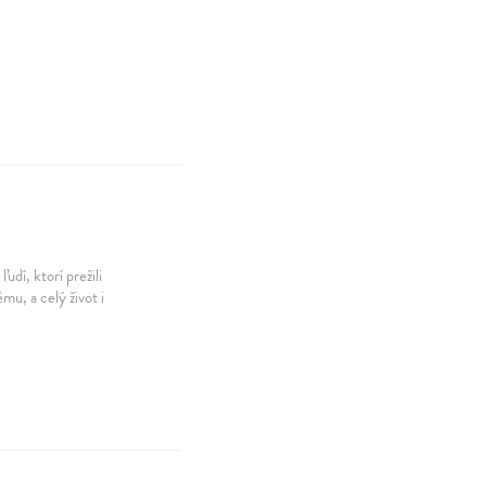
dí, ktorí prežili
mu, a celý život i