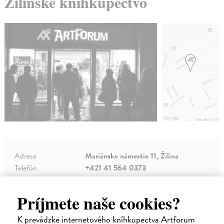
Žilinské kníhkupectvo
Adresa
Mariánske námestie 11, Žilina
Telefón
+421 41 564 0373
E-mail
zilina@artforum.sk
Príjmete naše cookies?
K prevádzke internetového kníhkupectva Artforum
Otváracie hodiny