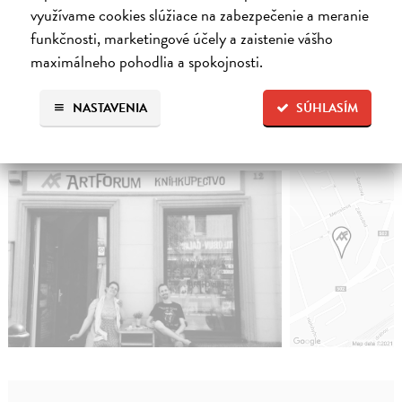
využívame cookies slúžiace na zabezpečenie a meranie
Po – So:
9:00 – 18:00
funkčnosti, marketingové účely a zaistenie vášho
maximálneho pohodlia a spokojnosti.
NASTAVENIA
SÚHLASÍM
Pezinské kníhkupectvo