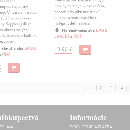
Niečo na tom meste musí byť.
cká kniha
Inak by tu nevypukla revolúcia,
nej rodiny, dejiny
neprežilo by dlhú nacistickú
jiny. Množstvo hlasov z
blokádu a neprekvital by tu
áp 20. storočia sa v
najlepší balet na svete.
ny Kepplovej zlieva
ho obrazu malých i
Na stiahnutie ako
EPUB
jín, ktoré sa zrkadlia v
,
MOBI
a
PDF
rezovskej…
tiahnutie ako
EPUB
13,90 €
a
PDF
€
1
2
3
4
íhkupectvá
Informácie
TISLAVA
DORUČENIE A PLATBA