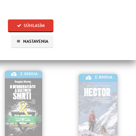
dle dohod z Osla tvořit
Jeden celkom obyčajný deň,
učást území pod Palestinskou
ktorý obnaží všetky zložité
rodní správou.
otázky izraelsko-palestínskeho
spolužitia.
Na stiahnutie ako
EPUB
SÚHLASÍM
MOBI
a
PDF
Na stiahnutie ako
EPUB
,
MOBI
a
PDF
NASTAVENIA
1,20 €
12,50 €
E-KNIHA
E-KNIHA