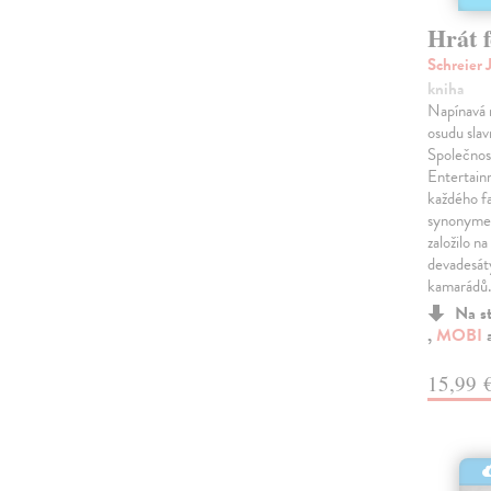
Hrát 
Schreier 
kniha
Napínavá 
osudu slav
Společnost
Entertain
každého f
synonymem
založilo n
devadesát
kamarádů
Na s
,
MOBI
15,99 