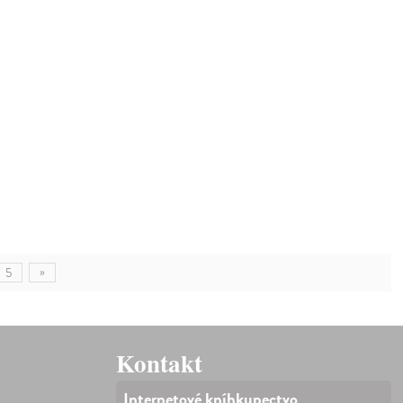
»
5
Kontakt
Internetové kníhkupectvo