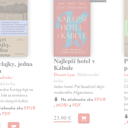
Najlepší hotel v
P
vlajky, jedna
Kábule
p
a
Doucet Lyse
| Elektronická
La
Ludwika
|
kniha
El
cká kniha
Jeden hotel. Päť desaťročí dejín
Ch
srdce Európy bije na
moderného Afganistanu.
tr
, kde sa stretáva a
fj
Na stiahnutie ako
EPUB
em rôznych kultúr.
po
,
MOBI
a
PDF
tiahnutie ako
EPUB
kt
a
PDF
23,90 €
,
€