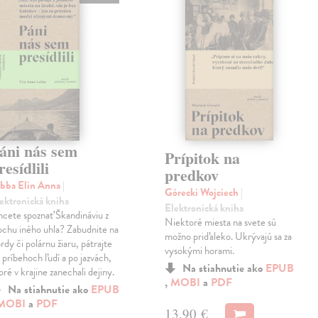
áni nás sem
Prípitok na
resídlili
predkov
bba Elin Anna
|
Górecki Wojciech
|
ektronická kniha
Elektronická kniha
cete spoznať Škandináviu z
Niektoré miesta na svete sú
ochu iného uhla? Zabudnite na
možno priďaleko. Ukrývajú sa za
ordy či polárnu žiaru, pátrajte
vysokými horami.
 príbehoch ľudí a po jazvách,
Na stiahnutie ako
EPUB
oré v krajine zanechali dejiny.
,
MOBI
a
PDF
Na stiahnutie ako
EPUB
MOBI
a
PDF
13,90 €