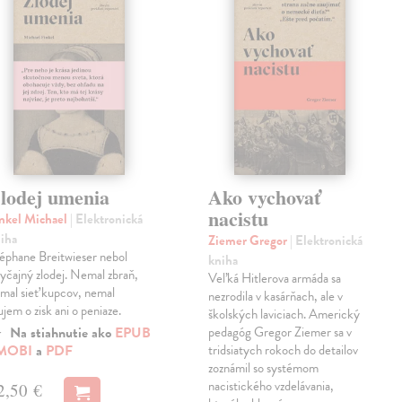
lodej umenia
Ako vychovať
nacistu
nkel Michael
| Elektronická
iha
Ziemer Gregor
| Elektronická
éphane Breitwieser nebol
kniha
yčajný zlodej. Nemal zbraň,
Veľká Hitlerova armáda sa
mal sieť kupcov, nemal
nezrodila v kasárňach, ale v
ujem o zisk ani o peniaze.
školských laviciach. Americký
Na stiahnutie ako
EPUB
pedagóg Gregor Ziemer sa v
MOBI
a
PDF
tridsiatych rokoch do detailov
zoznámil so systémom
nacistického vzdelávania,
2,50 €