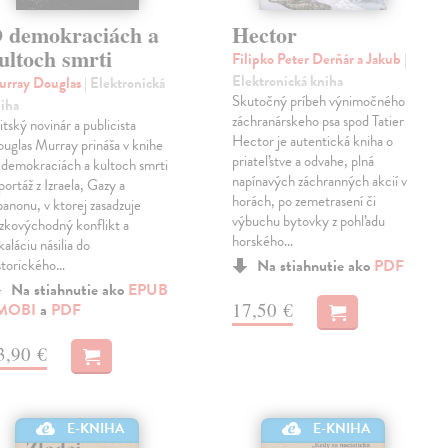
 demokraciách a
Hector
ultoch smrti
Filipko Peter Derňár a Jakub
|
Elektronická kniha
urray Douglas
| Elektronická
Skutočný príbeh výnimočného
iha
záchranárskeho psa spod Tatier
itský novinár a publicista
Hector je autentická kniha o
uglas Murray prináša v knihe
priateľstve a odvahe, plná
demokraciách a kultoch smrti
napínavých záchranných akcií v
portáž z Izraela, Gazy a
horách, po zemetrasení či
banonu, v ktorej zasadzuje
výbuchu bytovky z pohľadu
ízkovýchodný konflikt a
horského…
kaláciu násilia do
storického…
Na stiahnutie ako
PDF
Na stiahnutie ako
EPUB
17,50 €
MOBI
a
PDF
3,90 €
E-KNIHA
E-KNIHA