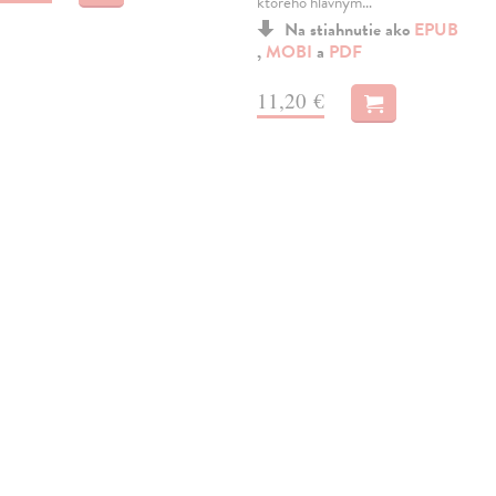
ktorého hlavným…
Na stiahnutie ako
EPUB
,
MOBI
a
PDF
11,20 €