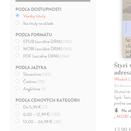
PODĽA DOSTUPNOSTI
Všetky tituly
Iba tituly na sklade
PODĽA FORMÁTU
EPUB (sociálne DRM)
(165)
MOBI (sociálne DRM)
(165)
PDF (sociálne DRM)
(164)
Štyri 
PODĽA JAZYKA
adres
Slovenčina
(102)
Włodek 
Čeština
(70)
Elektroni
Angličtina
(1)
Skutočné 
Spiši. Tam
PODĽA CENOVÝCH KATEGÓRII
prelína os
Do 5,99 €
(7)
Na s
6,00 – 12,99 €
(130)
,
MOBI
13,00 – 24,99 €
(36)
13,90 