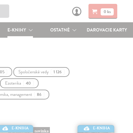
0 ks
E-KNIHY
OSTATNÉ
DAROVACIE KARTY
Spoločenské vedy
05
1 126
Ezoterika
40
mika, management
86
E-KNIHA
E-KNIHA
novinka