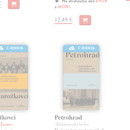
Na stiahnutie ako
EPUB
€
a
MOBI
12,49 €
E-KNIHA
E-KNIHA
žkovci
Petrohrad
 Zuzana
|
| Elektronická kniha