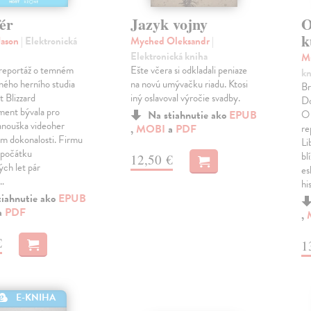
fér
Jazyk vojny
O
k
Jason
| Elektronická
Myched Oleksandr
|
Elektronická kniha
M
reportáž o temném
Ešte včera si odkladali peniaze
kn
ného herního studia
na novú umývačku riadu. Ktosi
Br
 Blizzard
iný oslavoval výročie svadby.
Do
ment bývala pro
Na stiahnutie ako
EPUB
O 
anouška videoher
,
MOBI
a
PDF
re
 dokonalosti. Firmu
Li
a počátku
bl
12,50 €
ých let pár
es
…
hi
tiahnutie ako
EPUB
a
PDF
,
€
1
E-KNIHA