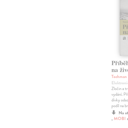
Příbě
na živ
Tochman 
Elektroni
Zločin a t
vydání. P
dívky odso
podíl na br
Na s
,
MOBI