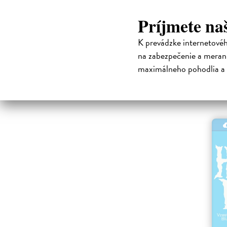
Slovákov 
medzi nich
Príjmete na
kufri nem
Merhaba.
K prevádzke internetové
Na s
na zabezpečenie a merani
,
MOBI
maximálneho pohodlia a 
12,50 