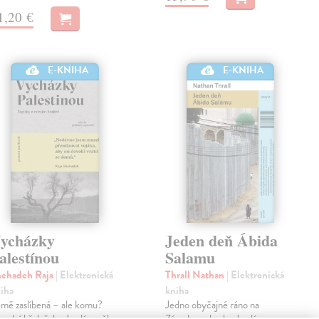
1,20 €
E-KNIHA
E-KNIHA
ycházky
Jeden deň Ábida
alestínou
Salamu
hehadeh Raja
| Elektronická
Thrall Nathan
| Elektronická
iha
kniha
mě zaslíbená – ale komu?
Jedno obyčajné ráno na
padní břeh řeky Jordán měl
Západnom brehu Jordánu.