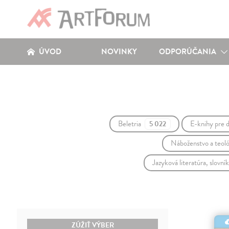
ÚVOD
NOVINKY
ODPORÚČANIA
Beletria
E-knihy pre 
5 022
Náboženstvo a teol
Jazyková literatúra, slovn
ZÚŽIŤ VÝBER