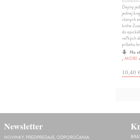
Elektroni
Dejiny jed
jednej kra
rôznych et
knihe Zuza
do epické
veľkých de
príbehu b
Na s
,
MOBI
10,40 
Newsletter
Kn
BRA
NOVINKY, PREDPREDAJE, ODPORÚČANIA