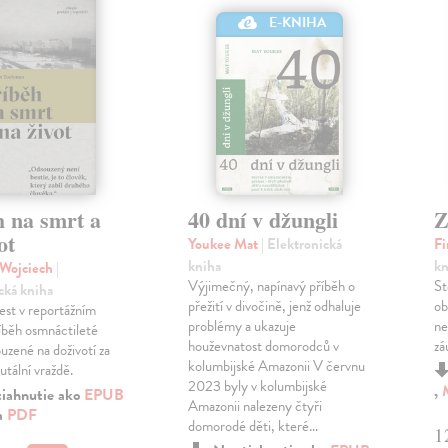
E-KNIHA
h na smrt a
40 dní v džungli
Z
ot
Youkee Mat
| Elektronická
Fi
kniha
kn
Wojciech
|
Výjimečný, napínavý příběh o
St
cká kniha
přežití v divočině, jenž odhaluje
ob
rest v reportážním
problémy a ukazuje
ne
říběh osmnáctileté
houževnatost domorodců v
zá
uzené na doživotí za
kolumbijské Amazonii V červnu
utální vraždě.
2023 byly v kolumbijské
,
tiahnutie ako
EPUB
Amazonii nalezeny čtyři
a
PDF
domorodé děti, které…
1