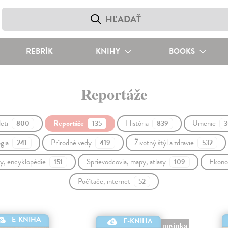
REBRÍK
KNIHY
BOOKS
Reportáže
deti
Reportáže
História
Umenie
800
135
839
3
ógia
Prírodné vedy
Životný štýl a zdravie
241
419
532
íky, encyklopédie
Sprievodcovia, mapy, atlasy
Ekono
151
109
Počítače, internet
52
E-KNIHA
E-KNIHA
novinka