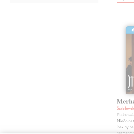
Merh
Szabłows
Elektroni
Niečo na 
inak by na
nesmeroval