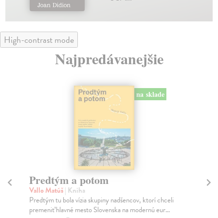
High-contrast mode
Najpredávanejšie
na sklade
Město a jeho nejisté zdi
Murakami Haruki
| Kniha
eli
Ty jsi to byla, kdo mi vyprávěl o tom městě. Město a
.
jeho nejisté zdi – dlouho očekávaný román Haru...