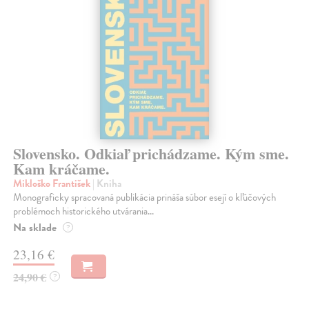
Slovensko. Odkiaľ prichádzame. Kým sme.
Kam kráčame.
Mikloško František
| Kniha
Monograficky spracovaná publikácia prináša súbor esejí o kľúčových
problémoch historického utvárania...
Na sklade
?
23,16 €
24,90 €
?