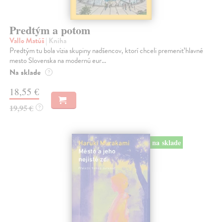
Predtým a potom
Vallo Matúš
| Kniha
Predtým tu bola vízia skupiny nadšencov, ktorí chceli premeniť hlavné
mesto Slovenska na modernú eur...
Na sklade
?
18,55 €
19,95 €
?
na sklade