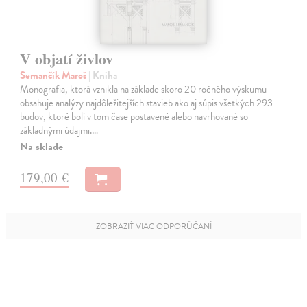
V objatí živlov
Semančík Maroš
| Kniha
Monografia, ktorá vznikla na základe skoro 20 ročného výskumu
obsahuje analýzy najdôležitejších stavieb ako aj súpis všetkých 293
budov, ktoré boli v tom čase postavené alebo navrhované so
základnými údajmi.…
Na sklade
179,00 €
ZOBRAZIŤ VIAC ODPORÚČANÍ