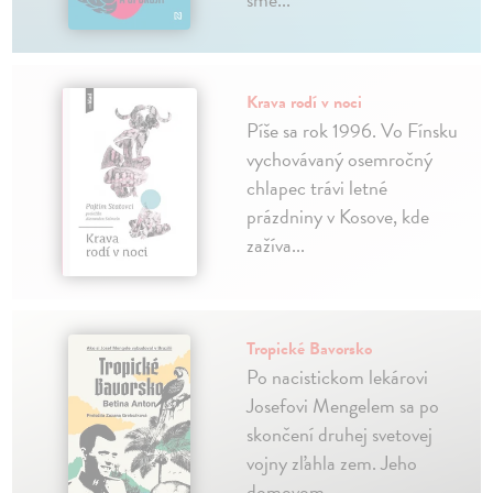
Krava rodí v noci
Píše sa rok 1996. Vo Fínsku
vychovávaný osemročný
chlapec trávi letné
prázdniny v Kosove, kde
zažíva...
Tropické Bavorsko
Po nacistickom lekárovi
Josefovi Mengelem sa po
skončení druhej svetovej
vojny zľahla zem. Jeho
domovom...