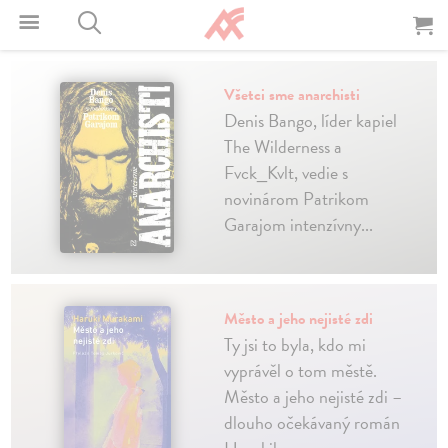
Všetci sme anarchisti
Denis Bango, líder kapiel
The Wilderness a
Fvck_Kvlt, vedie s
novinárom Patrikom
Garajom intenzívny...
Město a jeho nejisté zdi
Ty jsi to byla, kdo mi
vyprávěl o tom městě.
Město a jeho nejisté zdi –
dlouho očekávaný román