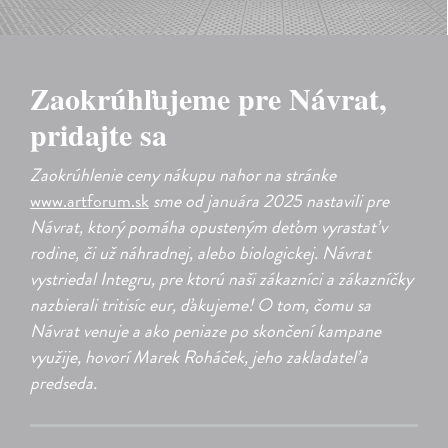
​Zaokrúhľujeme pre Návrat,
pridajte sa
Zaokrúhlenie ceny nákupu nahor na stránke
www.artforum.sk
sme od januára 2025 nastavili pre
Návrat, ktorý pomáha opusteným deťom vyrastať v
rodine, či už náhradnej, alebo biologickej. Návrat
vystriedal Integru, pre ktorú naši zákazníci a zákazníčky
nazbierali tritisíc eur, ďakujeme! O tom, čomu sa
Návrat venuje a ako peniaze po skončení kampane
využije, hovorí Marek Roháček, jeho zakladateľ a
predseda.