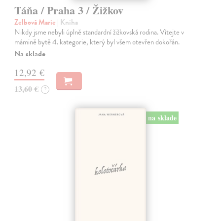
Táňa / Praha 3 / Žižkov
Zelbová Marie
| Kniha
Nikdy jsme nebyli úplně standardní žižkovská rodina. Vítejte v
mámině bytě 4. kategorie, který byl všem otevřen dokořán.
Na sklade
12,92 €
13,60 €
?
na sklade