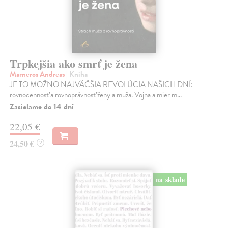
Trpkejšia ako smrť je žena
Marneros Andreas
| Kniha
JE TO MOŽNO NAJVÄČŠIA REVOLÚCIA NAŠICH DNÍ:
rovnocennosť a rovnoprávnosť ženy a muža. Vojna a mier m...
Zasielame do 14 dní
22,05 €
24,50 €
?
na sklade