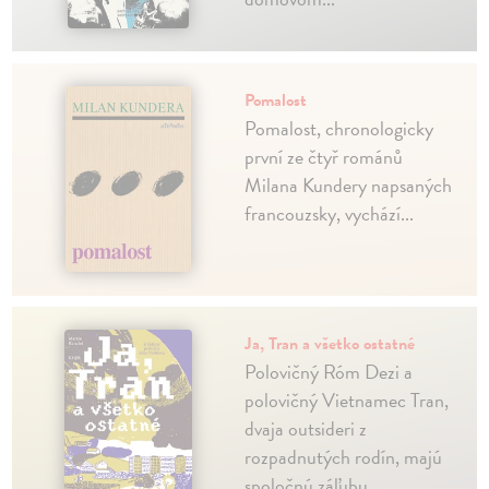
Pomalost
Pomalost, chronologicky
první ze čtyř románů
Milana Kundery napsaných
francouzsky, vychází...
Ja, Tran a všetko ostatné
Polovičný Róm Dezi a
polovičný Vietnamec Tran,
dvaja outsideri z
rozpadnutých rodín, majú
spoločnú záľubu...