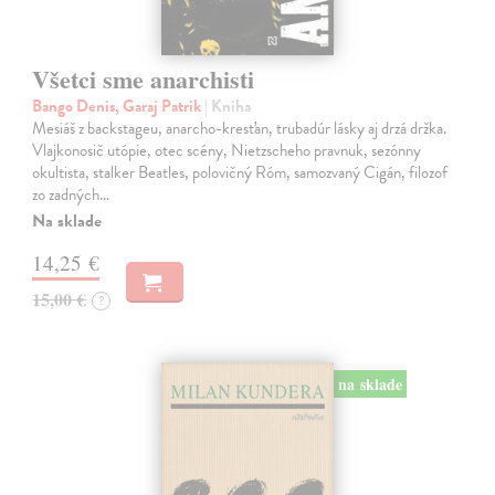
Všetci sme anarchisti
Bango Denis, Garaj Patrik
| Kniha
Mesiáš z backstageu, anarcho-kresťan, trubadúr lásky aj drzá držka.
Vlajkonosič utópie, otec scény, Nietzscheho pravnuk, sezónny
okultista, stalker Beatles, polovičný Róm, samozvaný Cigán, filozof
zo zadných…
Na sklade
14,25 €
15,00 €
?
na sklade