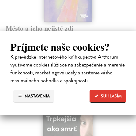
Město a jeho nejisté zdi
Murakami Haruki
| Kniha
Ty jsi to byla, kdo mi vyprávěl o tom městě. Město a jeho nejisté zdi –
Príjmete naše cookies?
dlouho očekávaný román Haru...
Na sklade
?
K prevádzke internetového kníhkupectva Artforum
využívame cookies slúžiace na zabezpečenie a meranie
31,21 €
funkčnosti, marketingové účely a zaistenie vášho
32,85 €
?
maximálneho pohodlia a spokojnosti.
NASTAVENIA
SÚHLASÍM