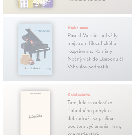
Rieka času
Pascal Mercier bol vždy
majstrom filozofického
rozprávania. Romány
Nočný vlak do Lisabonu či
Váha slov podnietili...
Kolotočárka
Tam, kde sa radosť zo
slobodného pohybu a
dobrodružstva prelína s
pocitom vyčlenenia. Tam,
kde rastie starý...