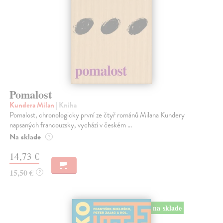
Pomalost
Kundera Milan
| Kniha
Pomalost, chronologicky první ze čtyř románů Milana Kundery
napsaných francouzsky, vychází v českém ...
Na sklade
?
14,73 €
15,50 €
?
na sklade