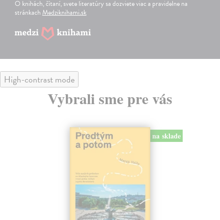
O knihách, čítaní, svete literatúry sa dozviete viac a pravidelne na
stránkach
Medziknihami.sk
High-contrast mode
Vybrali sme pre vás
na sklade