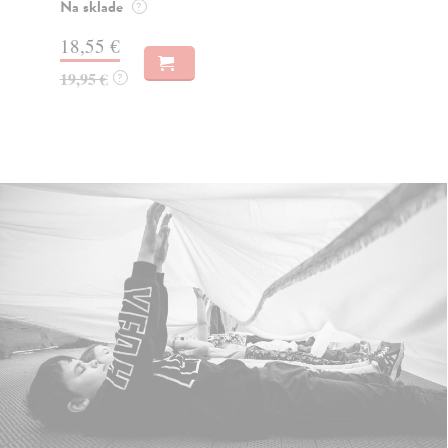
Na sklade
?
31,21 €
32,85 €
?