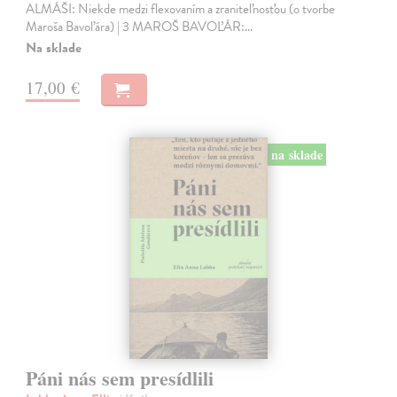
ALMÁŠI: Niekde medzi flexovaním a zraniteľnosťou (o tvorbe
Maroša Bavoľára) | 3 MAROŠ BAVOĽÁR:…
Na sklade
17,00 €
na sklade
Páni nás sem presídlili