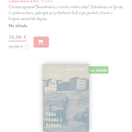
Labba Anna Ellin
| Kniha
Chcete spoznať Škandináviu z trochu iného uhla? Zabudnite na fjordy
či polárnu žiaru, pátrajte po príbehoch ľudí a po jazvách, ktoré v
krajine zanechali dejiny.
Na sklade
16,06 €
16,90 €
?
na sklade