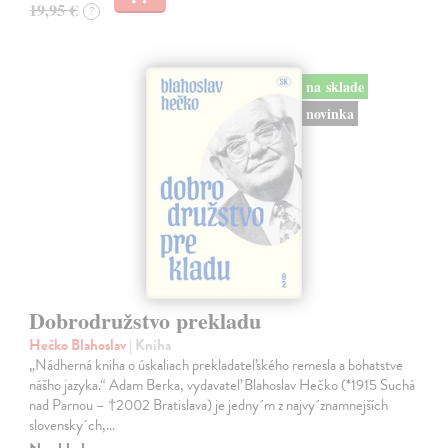
19,95 €
?
na sklade
novinka
Dobrodružstvo prekladu
Hečko Blahoslav
| Kniha
„Nádherná kniha o úskaliach prekladateľského remesla a bohatstve
nášho jazyka.“ Adam Berka, vydavateľ Blahoslav Hečko (*1915 Suchá
nad Parnou – †2002 Bratislava) je jedny´m z najvy´znamnejších
slovensky´ch,…