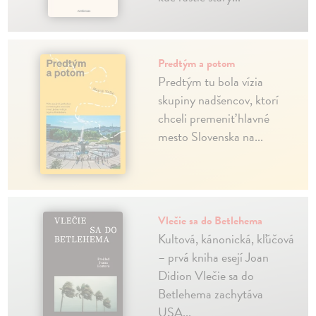
Predtým a potom
Predtým tu bola vízia
skupiny nadšencov, ktorí
chceli premeniť hlavné
mesto Slovenska na...
Vlečie sa do Betlehema
Kultová, kánonická, kľúčová
– prvá kniha esejí Joan
Didion Vlečie sa do
Betlehema zachytáva
USA...