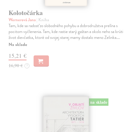
Kolotočárka
Wernerová Jana
| Kniha
Tam, kde sa radosť zo slobodného pohybu a dobrodružstva prelína s
pocitom vyčlenenia. Tam, kde rastie starý gaštan a okolo neho sa krúti
život dievčatka, ktoré od svojej starej mamy dostalo meno Zelinka.…
Na sklade
15,21 €
16,90 €
?
na sklade