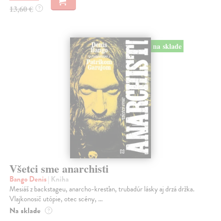
13,60 €
?
na sklade
Všetci sme anarchisti
Bango Denis
| Kniha
Mesiáš z backstageu, anarcho-kresťan, trubadúr lásky aj drzá držka.
Vlajkonosič utópie, otec scény, ...
Na sklade
?