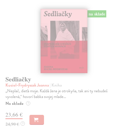
na sklade
Sedliačky
Kuciel-Frydryszak Joanna
| Kniha
„Neplač, dieťa moje. Každá žena je otrokyňa, tak ani ty nebudeš
vyvolená,“ hovorí babka svojej mlade...
Na sklade
?
23,66 €
24,90 €
?