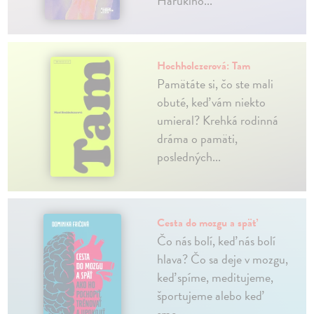
Harukiho...
Hochholczerová: Tam
Pamätáte si, čo ste mali
obuté, keď vám niekto
umieral? Krehká rodinná
dráma o pamäti,
posledných...
Cesta do mozgu a späť
Čo nás bolí, keď nás bolí
hlava? Čo sa deje v mozgu,
keď spíme, meditujeme,
športujeme alebo keď
sme...