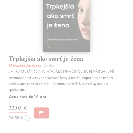
Trpkejšia ako smrť je žena
Marneros Andreas
| Kniha
JE TO MOŽNO NAJVÄČŠIA REVOLÚCIA NAŠICH DNÍ:
rovnocennosť a rovnoprávnosť ženy a muža. Vojna a mier medzi
pohlaviami sa však nezačali feminizmom 20. storočia, ale ich
spolužitím.
Zasielame do 14 dní
22,05 €
24,50 €
?