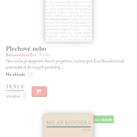
Plechové nebo
Borušovičová Eva
| Kniha
Táto kniha je spojením dvoch projektov, na ktorých Eva Borušovičová
pracovala až do svojich posledný...
Na sklade
?
18,91 €
19,90 €
?
na sklade