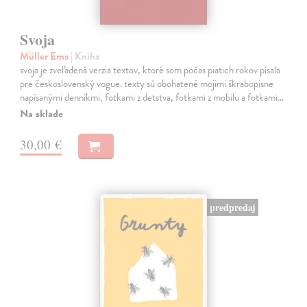
Svoja
Müller Ema
| Kniha
svoja je zveľadená verzia textov, ktoré som počas piatich rokov písala
pre československý vogue. texty sú obohatené mojimi škrabopisne
napísanými denníkmi, fotkami z detstva, fotkami z mobilu a fotkami…
Na sklade
30,00 €
predpredaj