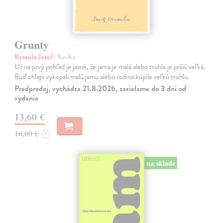
Grunty
Krasula Jozef
| Kniha
Už na prvý pohľad je jasné, že jama je malá alebo truhla je príliš veľká.
Buď chlapi vykopali malú jamu alebo rodina kúpila veľkú truhlu.
Predpredaj, vychádza 21.8.2026, zasielame do 3 dní od
vydania
13,60 €
16,00 €
?
na sklade