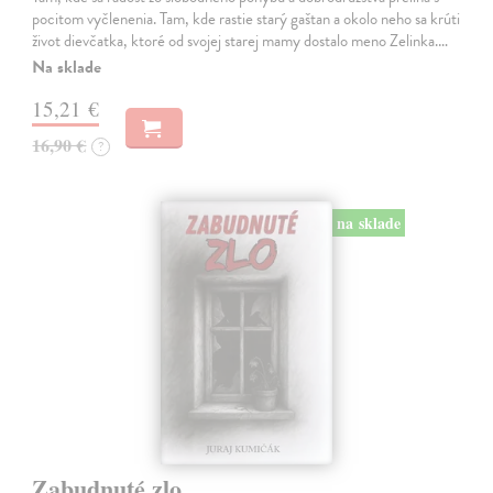
pocitom vyčlenenia. Tam, kde rastie starý gaštan a okolo neho sa krúti
život dievčatka, ktoré od svojej starej mamy dostalo meno Zelinka.…
Na sklade
15,21 €
16,90 €
?
na sklade
Zabudnuté zlo