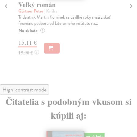
Depešáci
A
v
Gärtner Peter
| Kniha
Adam a Martin, dvaja učni zo socialistického
Kri
zapadákova, sa púšťajú do naháňačky za lístkami na
Nov
lege...
zab
Na sklade
Na
?
16,06 €
14
16,90 €
?
19
High-contrast mode
Čitatelia s podobným vkusom si
kúpili aj:
na sklade