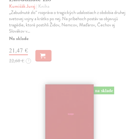
Kumičák Juraj
| Kniha
„Zabudnuté zlo“ rozpráva o tragických udalostiach z obdobia druhej
svetovej vojny a krátko po nej. Na príbehoch postáv sa objavujú
tragédie, ktoré postihli Židov, Nemcov, Maďarov, Čechov aj
Slovákov v…
Na sklade
21,47 €
22,60 €
?
na sklade