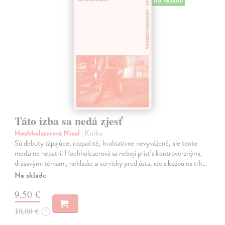
Táto izba sa nedá zjesť
Hochholczerová Nicol
| Kniha
Sú debuty tápajúce, rozpačité, kvalitatívne nevyvážené, ale tento
medzi ne nepatrí. Hochholczerová sa nebojí prísť s kontroverznými,
drásavými témami, nekladie si servítky pred ústa, ide s kožou na trh…
Na sklade
9,50 €
10,00 €
?