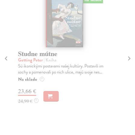
Studne mútne
Z 
v
Getting Peter
| Kniha
Sú ikonickými postavami našej kultúry. Postavili im
Al
sochy a pomenovali po nich ulice, majú svoje nes...
Pet
k n
Na sklade
?
Za
23,66 €
9,
24,90 €
?
9,