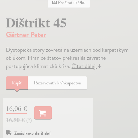
Prečítať ukážku
Dištrikt 45
Gärtner Peter
Dystopická story zovretá na územiach pod karpatským
oblúkom. Hranice štátov prekreslila závratne
postupujúca klimatická kríza.
Čítať ďalej
↓
Kúpiť
Rezervovať v kníhkupectve
16,06 €
16,90 €
?
Zasielame do 3 dní