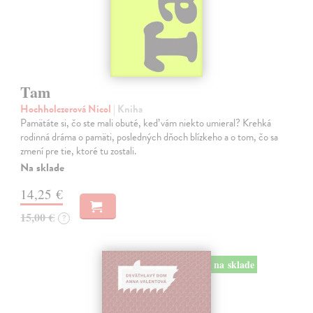
Tam
Hochholczerová Nicol
| Kniha
Pamätáte si, čo ste mali obuté, keď vám niekto umieral? Krehká
rodinná dráma o pamäti, posledných dňoch blízkeho a o tom, čo sa
zmení pre tie, ktoré tu zostali.
Na sklade
14,25 €
15,00 €
?
na sklade