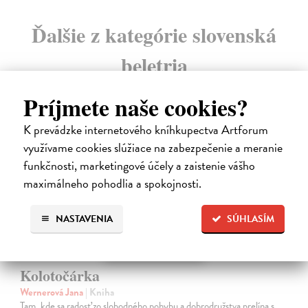
Ďalšie z kategórie slovenská
beletria
Príjmete naše cookies?
na sklade
K prevádzke internetového kníhkupectva Artforum
využívame cookies slúžiace na zabezpečenie a meranie
funkčnosti, marketingové účely a zaistenie vášho
maximálneho pohodlia a spokojnosti.
NASTAVENIA
SÚHLASÍM
Kolotočárka
Wernerová Jana
| Kniha
Tam, kde sa radosť zo slobodného pohybu a dobrodružstva prelína s