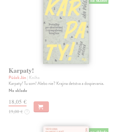
na sklade
Karpaty!
Púček Ján
| Kniha
Karpaty! Tu som! Alebo nie? Krajina detstva a dospievania.
Na sklade
18,05 €
19,00 €
?
na sklade