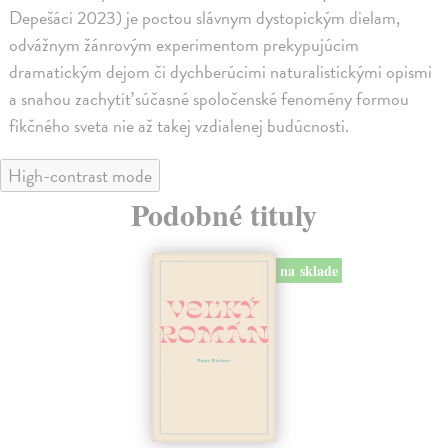
Depešáci 2023) je poctou slávnym dystopickým dielam,
odvážnym žánrovým experimentom prekypujúcim
dramatickým dejom či dychberúcimi naturalistickými opismi
a snahou zachytiť súčasné spoločenské fenomény formou
fikčného sveta nie až takej vzdialenej budúcnosti.
High-contrast mode
Podobné tituly
na sklade