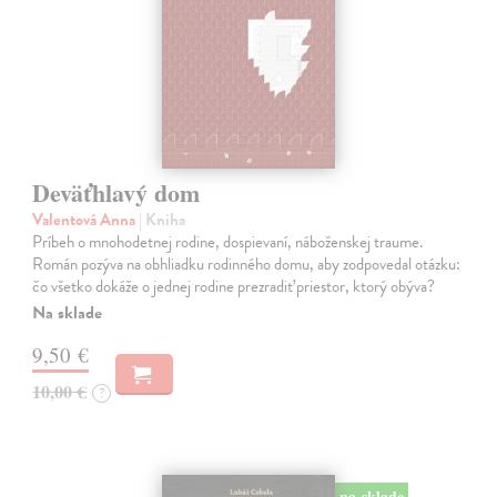
Deväťhlavý dom
Valentová Anna
| Kniha
Príbeh o mnohodetnej rodine, dospievaní, náboženskej traume.
Román pozýva na obhliadku rodinného domu, aby zodpovedal otázku:
čo všetko dokáže o jednej rodine prezradiť priestor, ktorý obýva?
Na sklade
9,50 €
10,00 €
?
na sklade