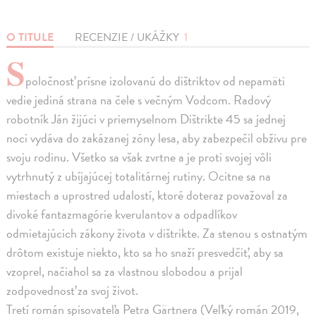
O TITULE
RECENZIE / UKÁŽKY
1
S
poločnosť prísne izolovanú do dištriktov od nepamäti
vedie jediná strana na čele s večným Vodcom. Radový
robotník Ján žijúci v priemyselnom Dištrikte 45 sa jednej
noci vydáva do zakázanej zóny lesa, aby zabezpečil obživu pre
svoju rodinu. Všetko sa však zvrtne a je proti svojej vôli
vytrhnutý z ubíjajúcej totalitárnej rutiny. Ocitne sa na
miestach a uprostred udalostí, ktoré doteraz považoval za
divoké fantazmagórie kverulantov a odpadlíkov
odmietajúcich zákony života v dištrikte. Za stenou s ostnatým
drôtom existuje niekto, kto sa ho snaží presvedčiť, aby sa
vzoprel, načiahol sa za vlastnou slobodou a prijal
zodpovednosť za svoj život.
Tretí román spisovateľa Petra Gärtnera (Veľký román 2019,