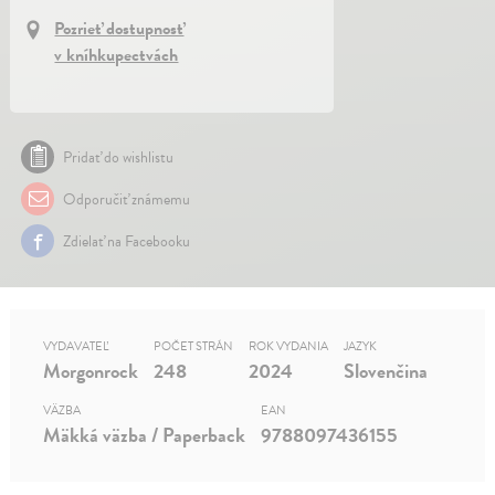
Pozrieť dostupnosť
v kníhkupectvách
Pridať do wishlistu
Odporučiť známemu
Zdielať na Facebooku
VYDAVATEĽ
POČET STRÁN
ROK VYDANIA
JAZYK
Morgonrock
248
2024
Slovenčina
VÄZBA
EAN
Mäkká väzba / Paperback
9788097436155