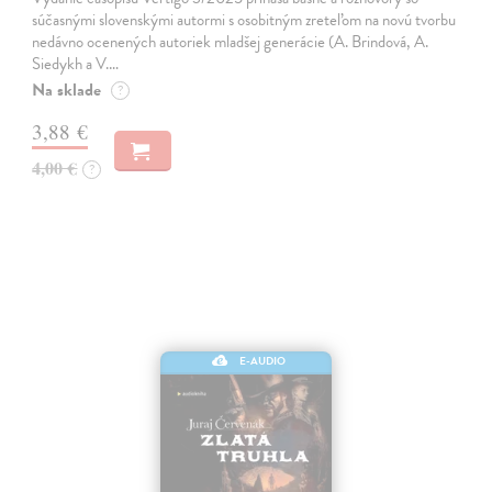
súčasnými slovenskými autormi s osobitným zreteľom na novú tvorbu
nedávno ocenených autoriek mladšej generácie (A. Brindová, A.
Siedykh a V.…
Na sklade
?
3,88 €
4,00 €
?
E-AUDIO