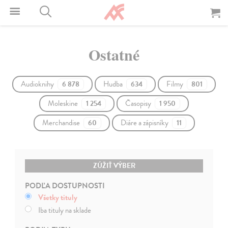
Ostatné
Audioknihy
Hudba
Filmy
6 878
634
801
Moleskine
Časopisy
1 254
1 950
Merchandise
Diáre a zápisníky
60
11
ZÚŽIŤ VÝBER
PODĽA DOSTUPNOSTI
Všetky tituly
Iba tituly na sklade