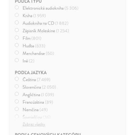
PODĽA TYPU
Elektronická audiokniha
(5 306)
Kniha
(1 959)
Audiokniha na CD
(1 882)
Zápisník Moleskine
(1 254)
Film
(801)
Hudba
(633)
Merchandise
(60)
Iné
(2)
PODĽA JAZYKA
Čeština
(7 469)
Slovenčina
(2 050)
Angličtina
(1 039)
Francúzština
(89)
Nemčina
(49)
Španielčina
(36)
Zobraz všetky
Taliančina
(29)
Maďarčina
(26)
PODĽA CENOVÝCH KATEGÓRII