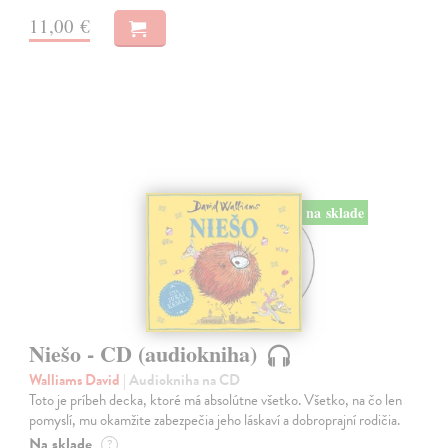
11,00 €
na sklade
Niešo - CD (audiokniha)
Walliams David
| Audiokniha na CD
Toto je príbeh decka, ktoré má absolútne všetko. Všetko, na čo len
pomyslí, mu okamžite zabezpečia jeho láskaví a dobroprajní rodičia.
Na sklade
?