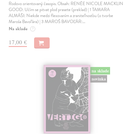
Rodovo orientovaný časopis. Obsah: RENÉE NICOLE MACKLIN
GOOD: Učím se pitvat plod prasete (preklad) | 1 TAMARA
ALMÁŠI: Niekde medzi flexovaním a zraniteľnosťou (o tvorbe
Maroša Bavoľára) | 3 MAROŠ BAVOĽÁR:…
Na sklade
?
17,00 €
na sklade
novinka