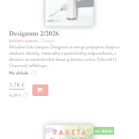
Designum 2/2026
kolektív autorov
| Časopis
Aktuálne číslo časopisu Designum sa venuje prepojeniu dizajnu s
otázkami identity, materiality a spoločenskej zodpovednosti, s
dôrazom na medzinárodné dianie aj domácu scénu. Editoriál (J.
Oravcová) reflektuje…
Na sklade
?
3,78 €
4,20 €
?
na sklade