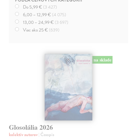
Ruština
(23)
Do 5,99 €
(3 427)
Poľština
(14)
6,00 – 12,99 €
(4 075)
Japončina
(13)
13,00 – 24,99 €
(3 697)
Čínština
(9)
Viac ako 25 €
(639)
Dánčina
(8)
Švédština
(5)
Nórčina
(3)
Arabčina
(2)
na sklade
Islandčina
(2)
Latinčina
(2)
Hebrejčina
(1)
Korejčina
(1)
Portugalčina
(1)
Turečtina
(1)
Ukrajinčina
(1)
Glosolália 2026
kolektív autorov
| Časopis