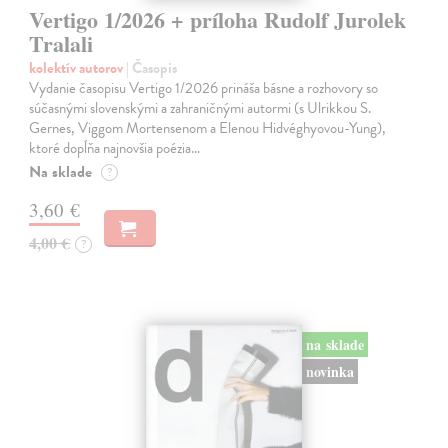
Vertigo 1/2026 + príloha Rudolf Jurolek
Tralali
kolektív autorov
| Časopis
Vydanie časopisu Vertigo 1/2026 prináša básne a rozhovory so
súčasnými slovenskými a zahraničnými autormi (s Ulrikkou S.
Gernes, Viggom Mortensenom a Elenou Hidvéghyovou-Yung),
ktoré dopĺňa najnovšia poézia…
Na sklade
?
3,60 €
4,00 €
?
na sklade
novinka