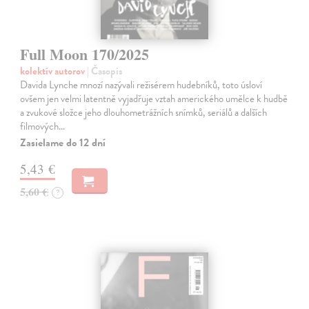
Full Moon 170/2025
kolektív autorov
| Časopis
Davida Lynche mnozí nazývali režisérem hudebníků, toto úsloví
ovšem jen velmi latentně vyjadřuje vztah amerického umělce k hudbě
a zvukové složce jeho dlouhometrážních snímků, seriálů a dalších
filmových…
Zasielame do 12 dní
5,43 €
5,60 €
?