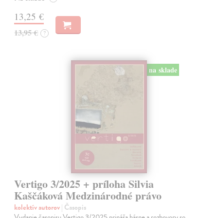
13,25 €
13,95 €
?
na sklade
Vertigo 3/2025 + príloha Silvia
Kaščáková Medzinárodné právo
kolektív autorov
| Časopis
Vydanie časopisu Vertigo 3/2025 prináša básne a rozhovory so