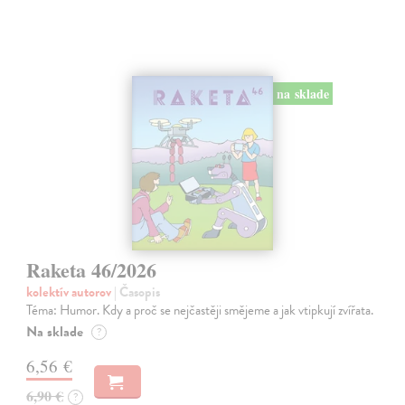
na sklade
Raketa 46/2026
kolektív autorov
| Časopis
Téma: Humor. Kdy a proč se nejčastěji smějeme a jak vtipkují zvířata.
Na sklade
?
6,56 €
6,90 €
?