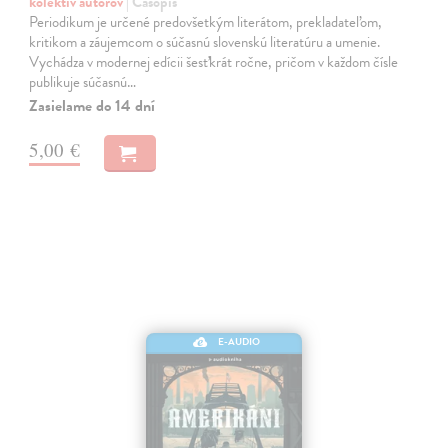
kolektív autorov
| Časopis
Periodikum je určené predovšetkým literátom, prekladateľom,
kritikom a záujemcom o súčasnú slovenskú literatúru a umenie.
Vychádza v modernej edícii šesťkrát ročne, pričom v každom čísle
publikuje súčasnú…
Zasielame do 14 dní
5,00 €
E-AUDIO