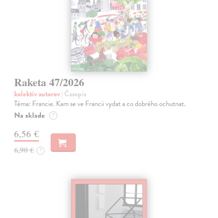
Raketa 47/2026
kolektív autorov
| Časopis
Téma: Francie. Kam se ve Francii vydat a co dobrého ochutnat.
Na sklade
?
6,56 €
6,90 €
?