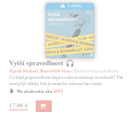
E-AUDIO
Vyšší spravedlnost
Hjorth Michael, Rosenfeldt Hans
| Elektronická audiokniha
Co když je spravedlnost slepá a vrahové zůstávají na svobodě? Pak
musí přijít někdo, kdo je nenechá uniknout bez trestu.
Na stiahnutie ako
MP3
17,96 €