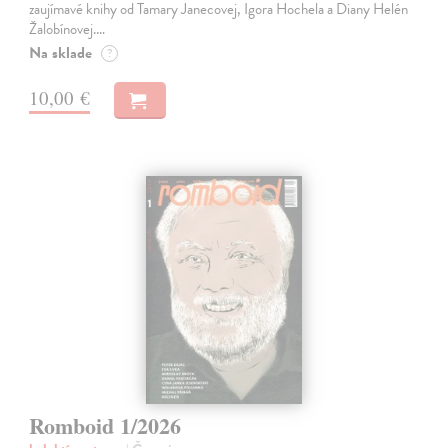
zaujímavé knihy od Tamary Janecovej, Igora Hochela a Diany Helén
Žalobínovej.…
Na sklade
?
10,00 €
Romboid 1/2026