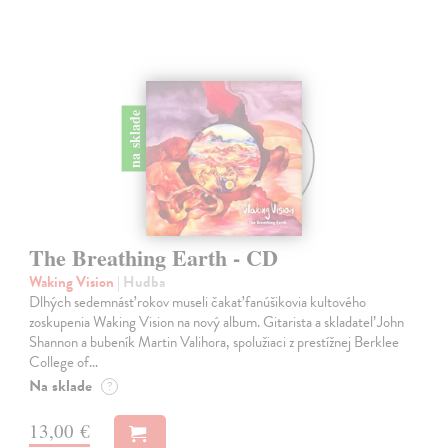
na sklade
The Breathing Earth - CD
Waking Vision
| Hudba
Dlhých sedemnásť rokov museli čakať fanúšikovia kultového
zoskupenia Waking Vision na nový album. Gitarista a skladateľ John
Shannon a bubeník Martin Valihora, spolužiaci z prestížnej Berklee
College of…
Na sklade
?
13,00 €