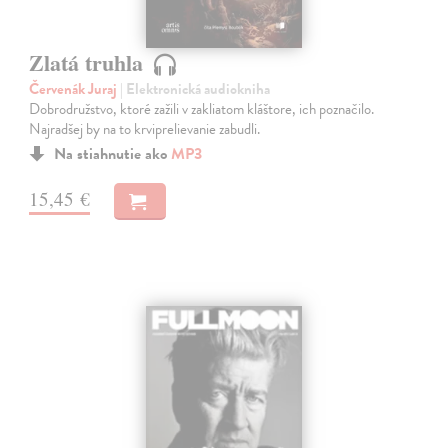
Zlatá truhla
Červenák Juraj
| Elektronická audiokniha
Dobrodružstvo, ktoré zažili v zakliatom kláštore, ich poznačilo.
Najradšej by na to krviprelievanie zabudli.
Na stiahnutie ako
MP3
15,45 €