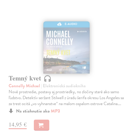
E-AUDIO
Temný kvet
Connelly Michael
| Elektronická audiokniha
Nové prostredie, postavy aj prostriedky, no zločiny staré ako samo
ľudstvo. Detektív seržant Stilwell z úradu šerifa okresu Los Angeles sa
za trest ocitá „vo vyhnanstve“ na malom ospalom ostrove Catalina.…
Na stiahnutie ako
MP3
14,95 €