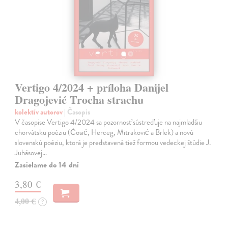
Vertigo 4/2024 + príloha Danijel
Dragojević Trocha strachu
kolektív autorov
| Časopis
V časopise Vertigo 4/2024 sa pozornosť sústreďuje na najmladšiu
chorvátsku poéziu (Ćosić, Herceg, Mitraković a Brlek) a novú
slovenskú poéziu, ktorá je predstavená tiež formou vedeckej štúdie J.
Juhásovej…
Zasielame do 14 dní
3,80 €
4,00 €
?