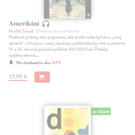
Amerikáni
Hudák Tomáš
| Elektronická audiokniha
Niektoré príbehy nám pripomenú, aké drahé môže byť slovo „nový
začiatok“ o ktorý sa v našej najväčšej vysťahovaleckej vlne na prelome
19. a 20. storočia pokúsilo približne 600 000 ľudí. Príbehy
vysťahovalectva,…
Na stiahnutie ako
MP3
15,95 €
na sklade