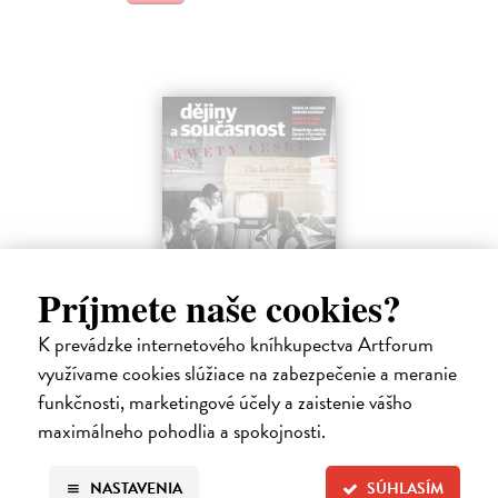
Príjmete naše cookies?
Dějiny a současnost 2/2026
K prevádzke internetového kníhkupectva Artforum
využívame cookies slúžiace na zabezpečenie a meranie
kolektív autorov
| Časopis
Odborně popularizační časopis Média a jejich nezávislost, ale také
funkčnosti, marketingové účely a zaistenie vášho
jejich vliv (v pozitivním i negativním smyslu) a moc, to vše je
maximálneho pohodlia a spokojnosti.
komplexní problematika, která povětšinou postrádá jednoduché a
snadné…
Zasielame do 12 dní
NASTAVENIA
SÚHLASÍM