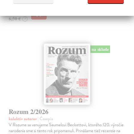
6,31 €
6,50 €
?
na sklade
Rozum 2/2026
kolektív autorov
| Časopis
V Rozume sa venujeme Saumelovi Beckettovi, ktorého 120. výročie
narodenia sme si tento rok pripomenuli. Prinášame tiež recenzie na