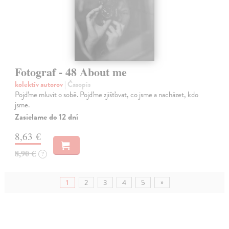
Fotograf - 48 About me
kolektív autorov
| Časopis
Pojďme mluvit o sobě. Pojďme zjišťovat, co jsme a nacházet, kdo
jsme.
Zasielame do 12 dní
8,63 €
8,90 €
?
»
1
2
3
4
5