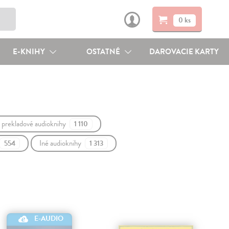
0 ks
E-KNIHY
OSTATNÉ
DAROVACIE KARTY
a prekladové audioknihy
1 110
Iné audioknihy
554
1 313
E-AUDIO