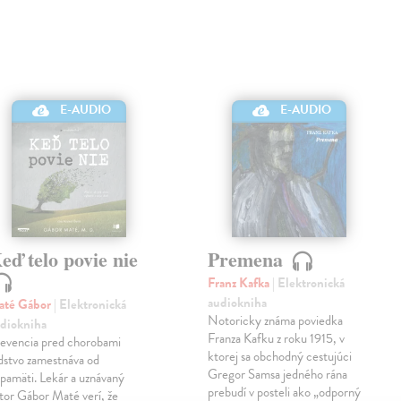
E-AUDIO
E-AUDIO
eď telo povie nie
Premena
Franz Kafka
| Elektronická
audiokniha
até Gábor
| Elektronická
Notoricky známa poviedka
diokniha
Franza Kafku z roku 1915, v
evencia pred chorobami
ktorej sa obchodný cestujúci
dstvo zamestnáva od
Gregor Samsa jedného rána
pamäti. Lekár a uznávaný
prebudí v posteli ako „odporný
tor Gábor Maté verí, že