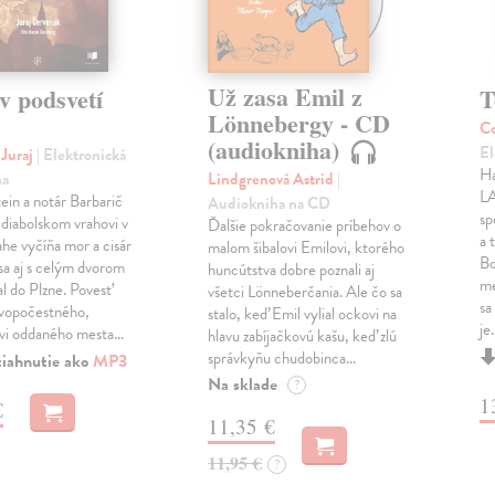
Už zasa Emil z
v podsvetí
T
Lönnebergy - CD
Co
(audiokniha)
El
 Juraj
| Elektronická
Ha
ha
Lindgrenová Astrid
|
LA
ein a notár Barbarič
Audiokniha na CD
sp
 diabolskom vrahovi v
Ďalšie pokračovanie príbehov o
a 
he vyčíňa mor a cisár
malom šibalovi Emilovi, ktorého
Bo
 sa aj s celým dvorom
huncútstva dobre poznali aj
me
l do Plzne. Povesť
všetci Lönneberčania. Ale čo sa
sa
vopočestného,
stalo, keď Emil vylial ockovi na
je
vi oddaného mesta…
hlavu zabíjačkovú kašu, keď zlú
správkyňu chudobinca…
tiahnutie ako
MP3
Na sklade
?
1
€
11,35 €
11,95 €
?