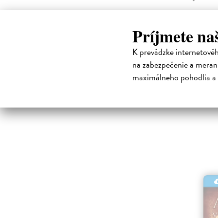
15,45 
Príjmete na
K prevádzke internetové
na zabezpečenie a merani
maximálneho pohodlia a 