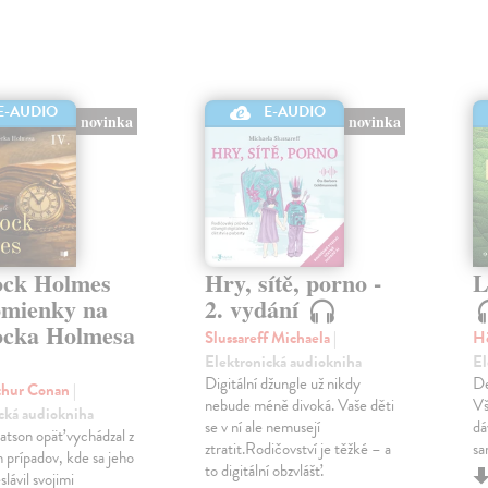
E-AUDIO
E-AUDIO
novinka
novinka
ock Holmes
Hry, sítě, porno -
L
omienky na
2. vydání
ocka Holmesa
Slussareff Michaela
|
Hö
Elektronická audiokniha
El
Digitální džungle už nikdy
De
thur Conan
|
nebude méně divoká. Vaše děti
Vš
cká audiokniha
se v ní ale nemusejí
dá
tson opäť vychádzal z
ztratit.Rodičovství je těžké – a
sa
 prípadov, kde sa jeho
to digitální obzvlášť.
slávil svojimi