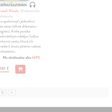
ntuziazmus
rasoli Nicola
| Elektronická
diokniha
o spoločnosť i jednotlivci
es naraz čelíme sklamaniu i
zignácii. Kniha ponúka
edovšetkým mladým ľuďom
chovnú cestu, ktorá ich
ivedie k životu plnému radosti
entuziazmu.
Na stiahnutie ako
MP3
,00 €
»
5