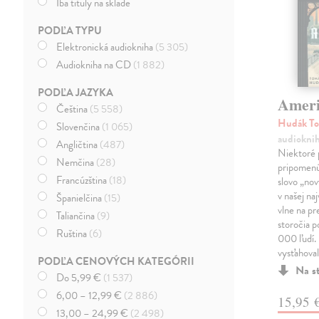
Iba tituly na sklade
PODĽA TYPU
Elektronická audiokniha
(5 305)
Audiokniha na CD
(1 882)
PODĽA JAZYKA
Amer
Čeština
(5 558)
Hudák T
Slovenčina
(1 065)
audiokni
Angličtina
(487)
Niektoré 
Nemčina
(28)
pripomenú
Francúzština
(18)
slovo „nov
v našej na
Španielčina
(15)
vlne na pr
Taliančina
(9)
storočia p
Ruština
(6)
000 ľudí.
vysťahova
PODĽA CENOVÝCH KATEGÓRII
Na s
Do 5,99 €
(1 537)
6,00 – 12,99 €
(2 886)
15,95 
13,00 – 24,99 €
(2 498)