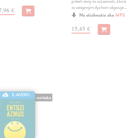
príbeh ženy zo súčasnosti, ktorá
zo zatajeným dychom objavuje…
7,96 €
Na stiahnutie ako
MP3
15,45 €
E-AUDIO
novinka