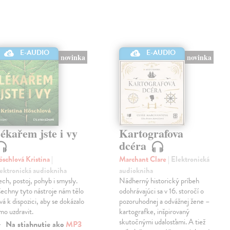
E-AUDIO
E-AUDIO
novinka
novinka
ékařem jste i vy
Kartografova
dcéra
schlová Kristina
|
Marchant Clare
| Elektronická
ektronická audiokniha
audiokniha
ch, postoj, pohyb i smysly.
Nádherný historický príbeh
echny tyto nástroje nám tělo
odohrávajúci sa v 16. storočí o
vá k dispozici, aby se dokázalo
pozoruhodnej a odvážnej žene –
mo uzdravit.
kartografke, inšpirovaný
skutočnými udalosťami. A tiež
Na stiahnutie ako
MP3