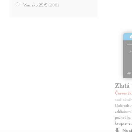
Viac ako 25 €
(208)
Zlatá
Červenák
audiokni
Dobrodružs
zakliatom 
poznačilo.
krviprelie
Na s