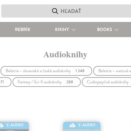
REBRÍK
KNIHY
BOOKS
Audioknihy
Beletria – slovenské a české audioknihy
Beletria – svetové 
1 248
Fantasy / Sci-fi audioknihy
Cudzojazyčné audioknihy
871
288
E-AUDIO
E-AUDIO