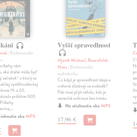
ikáni
Vyšší spravedlnost
T
omáš
| Elektronická
Co
ha
El
Hjorth Michael, Rosenfeldt
príbehy nám
No
Hans
| Elektronická
, aké drahé môže byť
pr
audiokniha
ý začiatok“ o ktorý sa
sa
Co když je spravedlnost slepá a
jväčšej vysťahovaleckej
St
vrahové zůstávají na svobodě?
elome 19. a 20.
An
Pak musí přijít někdo, kdo je
okúsilo približne 600
vy
nenechá uniknout bez trestu.
 Príbehy
os
Na stiahnutie ako
MP3
lectva,…
tiahnutie ako
MP3
17,96 €
1
€