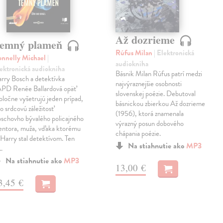
Až dozrieme
emný plameň
Rúfus Milan
| Elektronická
nnelly Michael
|
audiokniha
ektronická audiokniha
Básnik Milan Rúfus patrí medzi
rry Bosch a detektívka
najvýraznejšie osobnosti
PD Renée Ballardová opäť
slovenskej poézie. Debutoval
oločne vyšetrujú jeden prípad,
básnickou zbierkou Až dozrieme
to srdcovú záležitosť
(1956), ktorá znamenala
schovho bývalého policajného
výrazný posun dobového
ntora, muža, vďaka ktorému
chápania poézie.
 Harry stal detektívom. Ten
Na stiahnutie ako
MP3
…
Na stiahnutie ako
MP3
13,00 €
3,45 €