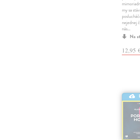
mimoriadn
my sa stá
poslucháč
nejednej 
nás…
Na s
12,95 