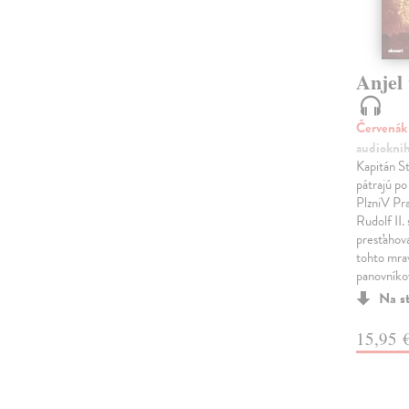
Anjel 
Červenák
audiokni
Kapitán St
pátrajú po
PlzniV Pra
Rudolf II.
presťahova
tohto mra
panovníko
Na s
15,95 