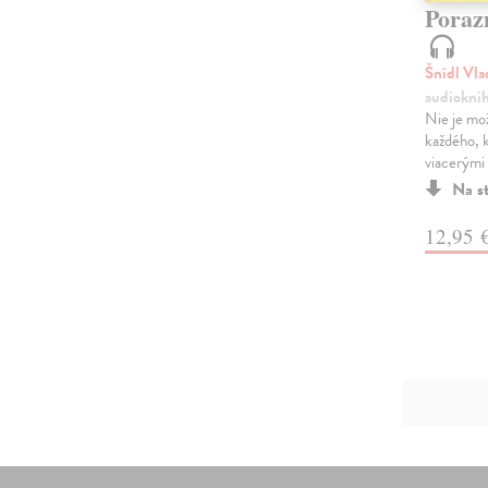
Poraz
Šnídl Vl
audiokni
Nie je mo
každého, 
viacerými 
Na s
12,95 