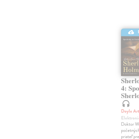
Sherl
4: Sp
Sherl
Doyle Ar
Elektroni
Doktor Wa
početných
priateľ pre