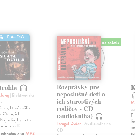
E-AUDIO
na sklade
Rozprávky pre
 truhla
K
neposlušné deti a
 Juraj
| Elektronická
ich starostivých
ha
M
rodičov - CD
tvo, ktoré zažili v
au
kláštore, ich
(audiokniha)
Pr
 Najradšej by na to
ľu
Taragel Dušan
| Audiokniha na
vanie zabudli.
ne
CD
tiahnutie ako
MP3
au