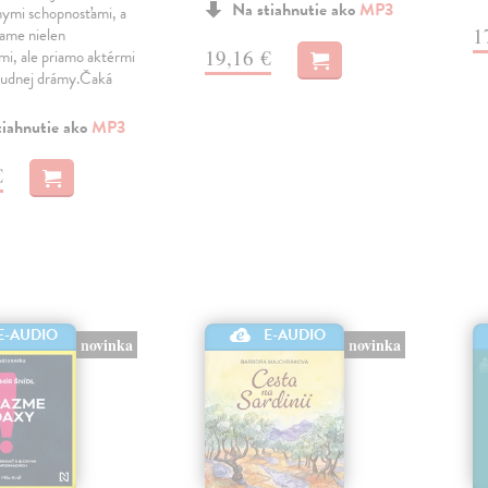
Na stiahnutie ako
MP3
ymi schopnosťami, a
1
vame nielen
19,16 €
mi, ale priamo aktérmi
čudnej drámy.Čaká
tiahnutie ako
MP3
€
E-AUDIO
E-AUDIO
novinka
novinka