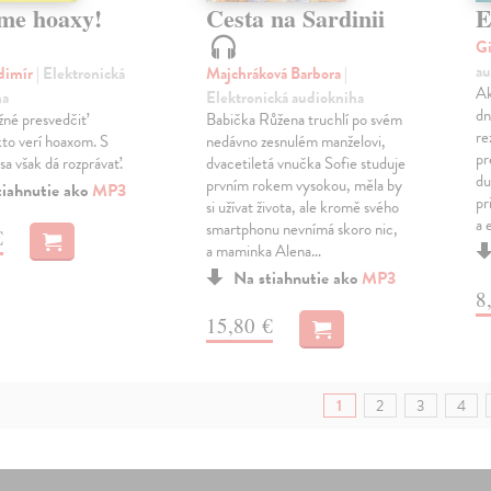
me hoaxy!
Cesta na Sardinii
E
Gi
au
adimír
| Elektronická
Majchráková Barbora
|
Ak
ha
Elektronická audiokniha
dn
žné presvedčiť
Babička Růžena truchlí po svém
re
kto verí hoaxom. S
nedávno zesnulém manželovi,
pr
sa však dá rozprávať.
dvacetiletá vnučka Sofie studuje
du
prvním rokem vysokou, měla by
tiahnutie ako
MP3
pr
si užívat života, ale kromě svého
a 
smartphonu nevnímá skoro nic,
€
a maminka Alena…
Na stiahnutie ako
MP3
8
15,80 €
1
2
3
4