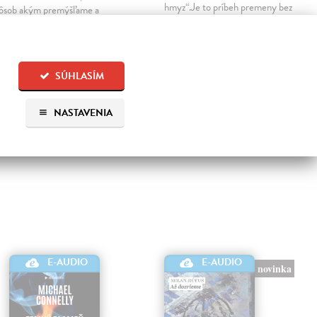
hmyz“.Je to príbeh premeny bez
ôsob akým premýšľame a
zľutovania či prílišného súcitu…
užívame svoju mozgovú
pacitu, má vplyv aj na naše
Na stiahnutie ako
MP3
zické zdravie.
7,00 €
Na stiahnutie ako
MP3
SÚHLASÍM
4,45 €
NASTAVENIA
E-AUDIO
E-AUDIO
novinka