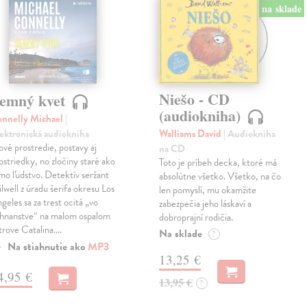
na sklade
Niešo - CD
emný kvet
(audiokniha)
nnelly Michael
|
ektronická audiokniha
Walliams David
| Audiokniha
vé prostredie, postavy aj
na CD
ostriedky, no zločiny staré ako
Toto je príbeh decka, ktoré má
mo ľudstvo. Detektív seržant
absolútne všetko. Všetko, na čo
ilwell z úradu šerifa okresu Los
len pomyslí, mu okamžite
geles sa za trest ocitá „vo
zabezpečia jeho láskaví a
hnanstve“ na malom ospalom
dobroprajní rodičia.
trove Catalina.…
Na sklade
?
Na stiahnutie ako
MP3
13,25 €
4,95 €
13,95 €
?