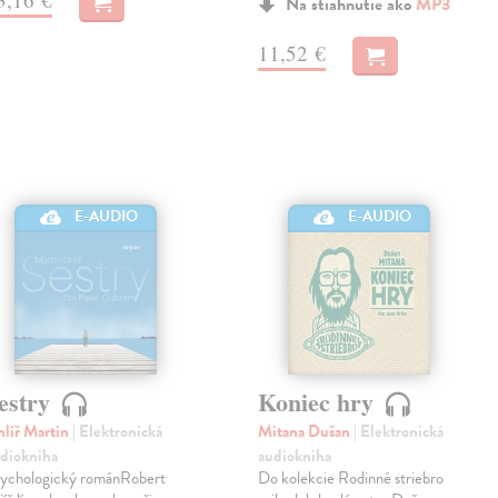
Na stiahnutie ako
MP3
11,52 €
E-AUDIO
E-AUDIO
estry
Koniec hry
líř Martin
| Elektronická
Mitana Dušan
| Elektronická
diokniha
audiokniha
ychologický románRobert
Do kolekcie Rodinné striebro