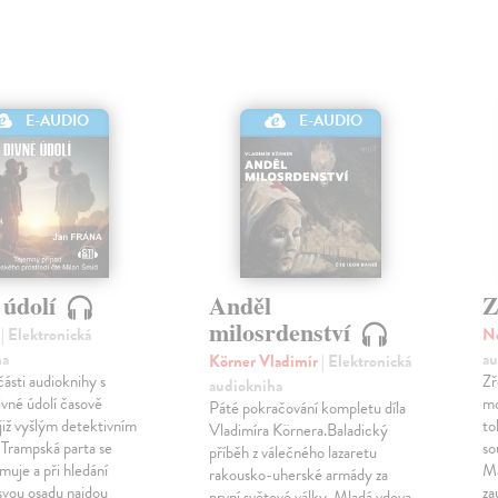
E-AUDIO
E-AUDIO
 údolí
Anděl
Z
milosrdenství
n
| Elektronická
N
ha
au
Körner Vladimír
| Elektronická
části audioknihy s
Zř
audiokniha
vné údolí časově
mo
Páté pokračování kompletu díla
již vyšlým detektivním
to
Vladimíra Körnera.Baladický
 Trampská parta se
so
příběh z válečného lazaretu
muje a při hledání
Ma
rakousko-uherské armády za
svou osadu najdou
za
první světové války. Mladá vdova