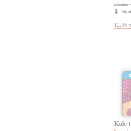
náhodou v
Na s
12,36 
Kale 