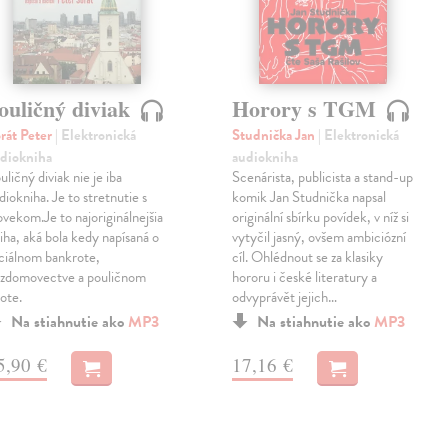
ouličný diviak
Horory s TGM
rát Peter
| Elektronická
Studnička Jan
| Elektronická
diokniha
audiokniha
uličný diviak nie je iba
Scenárista, publicista a stand-up
diokniha. Je to stretnutie s
komik Jan Studnička napsal
ovekom.Je to najoriginálnejšia
originální sbírku povídek, v níž si
iha, aká bola kedy napísaná o
vytyčil jasný, ovšem ambiciózní
ciálnom bankrote,
cíl. Ohlédnout se za klasiky
zdomovectve a pouličnom
hororu i české literatury a
vote.
odvyprávět jejich…
Na stiahnutie ako
MP3
Na stiahnutie ako
MP3
5,90 €
17,16 €