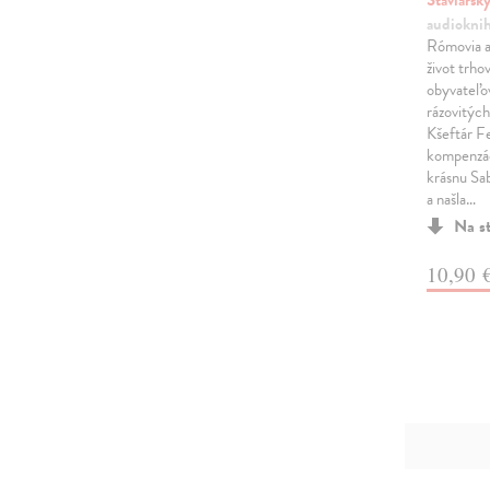
Staviarsk
audiokni
Rómovia a
život trho
obyvateľo
rázovitých
Kšeftár F
kompenzác
krásnu Sab
a našla…
Na s
10,90 