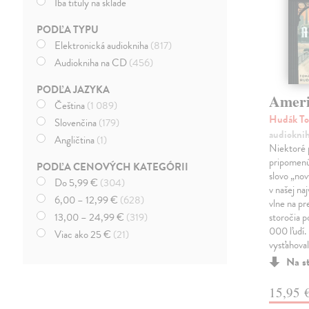
Iba tituly na sklade
PODĽA TYPU
Elektronická audiokniha
(817)
Audiokniha na CD
(456)
PODĽA JAZYKA
Amer
Čeština
(1 089)
Hudák T
Slovenčina
(179)
audiokni
Angličtina
(1)
Niektoré 
pripomenú
PODĽA CENOVÝCH KATEGÓRII
slovo „nov
Do 5,99 €
(304)
v našej na
6,00 – 12,99 €
(628)
vlne na pr
13,00 – 24,99 €
(319)
storočia p
000 ľudí.
Viac ako 25 €
(21)
vysťahova
Na s
15,95 