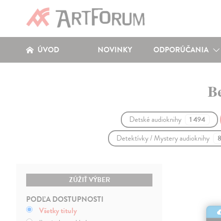
ÚVOD
NOVINKY
ODPORÚČANIA
Be
Detské audioknihy
1 494
Detektívky / Mystery audioknihy
ZÚŽIŤ VÝBER
PODĽA DOSTUPNOSTI
Všetky tituly