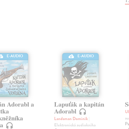
E-AUDIO
E-AUDIO
án Adorabl a
Lapuťák a kapitán
S
tka
Adorabl
Uh
kněžníka
au
Landsman Dominik
|
na
Ps
Elektronická audiokniha