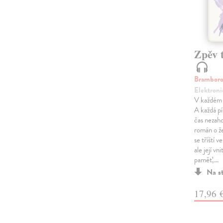
Zpěv 
Bramboro
Elektroni
V každém t
A každá pí
čas nezaho
román o že
se tříští v
ale její vn
paměť,…
Na s
17,96 