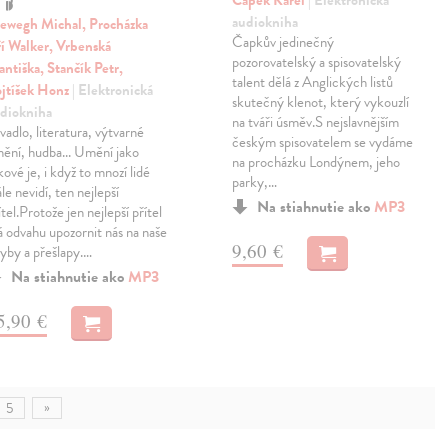
Čapek Karel
| Elektronická
audiokniha
ewegh Michal, Procházka
Čapkův jedinečný
ří Walker, Vrbenská
pozorovatelský a spisovatelský
antiška, Stančík Petr,
talent dělá z Anglických listů
jtíšek Honz
| Elektronická
skutečný klenot, který vykouzlí
diokniha
na tváři úsměv.S nejslavnějším
vadlo, literatura, výtvarné
českým spisovatelem se vydáme
ění, hudba... Umění jako
na procházku Londýnem, jeho
kové je, i když to mnozí lidé
parky,…
ále nevidí, ten nejlepší
Na stiahnutie ako
MP3
ítel.Protože jen nejlepší přítel
 odvahu upozornit nás na naše
9,60 €
yby a přešlapy.…
Na stiahnutie ako
MP3
5,90 €
»
5