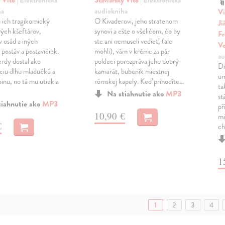
y Víťo
| Elektronická
Staviarsky Víťo
| Elektronická
ha
audiokniha
Vi
 ich tragikomický
O Kivaderovi, jeho stratenom
Ji
vých kšeftárov,
synovi a ešte o všeličom, čo by
Fr
v osád a iných
ste ani nemuseli vedieť, (ale
Vo
 postáv a postavičiek.
mohli), vám v krčme za pár
au
erdy dostal ako
poldeci porozpráva jeho dobrý
Di
iu dlhu mladučkú a
kamarát, bubeník miestnej
um
inu, no tá mu utiekla
rómskej kapely. Keď prihodíte…
ta
Na stiahnutie ako
MP3
st
tiahnutie ako
MP3
př
10,90 €
má
€
ch
1
1
2
3
4