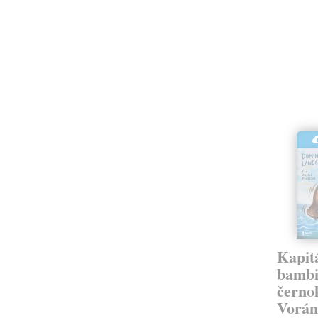
Kapit
bambi
černo
Vorá