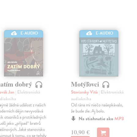
E-AUDIO
E-AUDIO
atím dobrý
Motýľovci
ovák Jan
| Elektronická
Staviarsky Víťo
| Elektronická
diokniha
audiokniha
ejmě žádná událost z našich
Od rána mi niečo našepkávalo,
derních dějin nevyvolává
že bude zle. Aj bolo.
lik otazníků a protikladných
Na stiahnutie ako
MP3
udů jako „případ“ bratrů
šínových. Jaké stanovisko
10,90 €
ujmout k tomu, co se tehdy