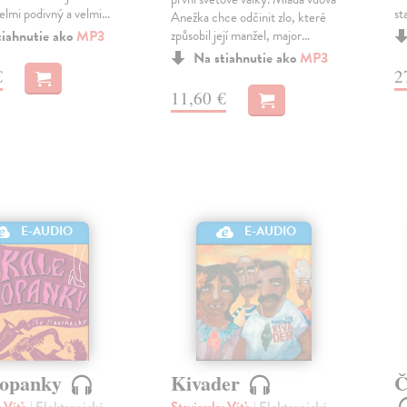
elmi podivný a velmi…
st
Anežka chce odčinit zlo, které
tiahnutie ako
MP3
způsobil její manžel, major…
Na stiahnutie ako
MP3
€
2
11,60 €
E-AUDIO
E-AUDIO
topanky
Kivader
Č