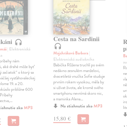
Cesta na Sardinii
ikáni
R
p
omáš
| Elektronická
Majchráková Barbora
|
ha
Ba
Elektronická audiokniha
príbehy nám
au
Babička Růžena truchlí po svém
, aké drahé môže byť
Ro
nedávno zesnulém manželovi,
ý začiatok“ o ktorý sa
ne
dvacetiletá vnučka Sofie studuje
jväčšej vysťahovaleckej
vl
prvním rokem vysokou, měla by
elome 19. a 20.
ně
si užívat života, ale kromě svého
okúsilo približne 600
ur
smartphonu nevnímá skoro nic,
 Príbehy
ok
a maminka Alena…
lectva,…
ir
Na stiahnutie ako
MP3
tiahnutie ako
MP3
li
15,80 €
€
1