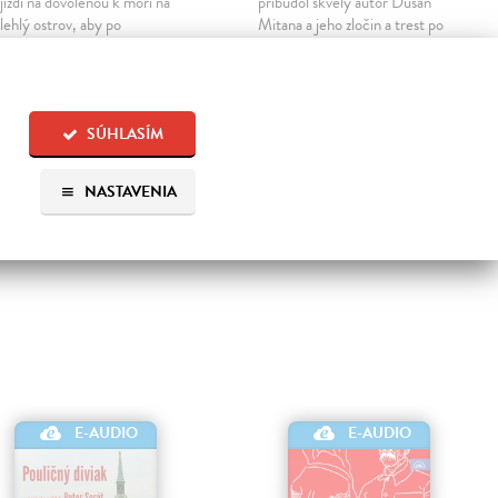
jíždí na dovolenou k moři na
pribudol skvelý autor Dušan
lehlý ostrov, aby po
Mitana a jeho zločin a trest po
lestném rozvodu nabral síly a
slovensky. Režisérka Alžbeta
ochu pracoval. Jenže ho
Vrzgula a interpret Juraj Hrčka
ustále vyrušuje přítomnost
vás prevedú bratislavskými
ly a Marie, dvou sester, s
nočnými ulicami v čase
SÚHLASÍM
miž…
zadymených…
Na stiahnutie ako
MP3
Na stiahnutie ako
MP3
NASTAVENIA
3,16 €
15,90 €
E-AUDIO
E-AUDIO