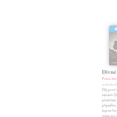
Divné
Frána Ja
audiokni
Děj první 
názvem Di
předchází 
případům.
teprve for
místa pro 