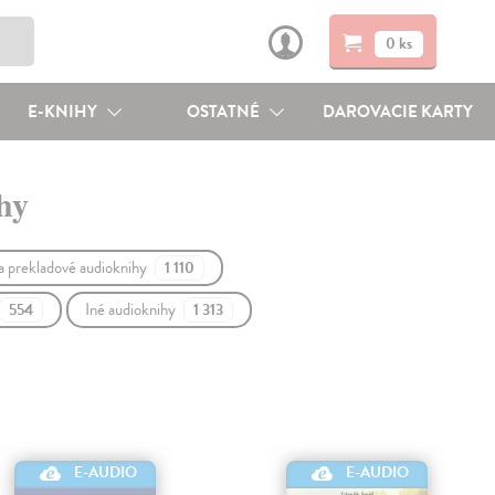
0 ks
E-KNIHY
OSTATNÉ
DAROVACIE KARTY
ihy
 a prekladové audioknihy
1 110
Iné audioknihy
554
1 313
E-AUDIO
E-AUDIO