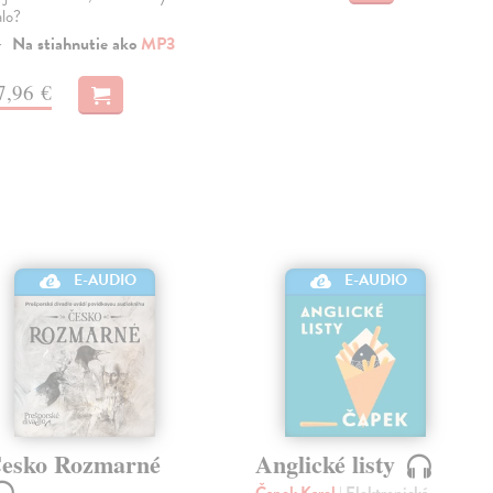
alo?
Na stiahnutie ako
MP3
7,96 €
E-AUDIO
E-AUDIO
esko Rozmarné
Anglické listy