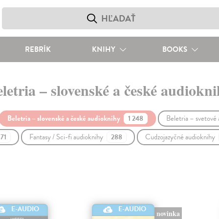
REBRÍK
KNIHY
BOOKS
letria – slovenské a české audiokn
Beletria – slovenské a české audioknihy
Beletria – svetové
1 248
Fantasy / Sci-fi audioknihy
Cudzojazyčné audioknihy
871
288
E-AUDIO
E-AUDIO
novinka