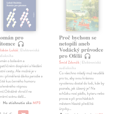
omán pro
Proč bychom se
itomce
netopili aneb
Vodácký průvodce
labán Lukáš
| Elektronická
pro Ofélii
diokniha
mán o bolavém a
Šmíd Zdeněk
| Elektronická
patřičném dospívání a hledání
audiokniha
astní cesty. Ale možná je v
Co všechno mladý muž neudělá
m i přiměřená dávka parodie a
pro to, aby svou krásnou
čitě kus černého humoru
vyvolenou dostal do lodi, kde by
ořeněného vtipnou
poznala, jak úžasný je! Na
onií.Odvážně vkročil na
schůzku nosí pádlo, kytaru nebo
terární scénu další…
provaz a při procházkách
Na stiahnutie ako
MP3
městem hlasitě předčítá
úryvky…
3,16 €