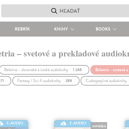
REBRÍK
KNIHY
BOOKS
etria – svetové a prekladové audiok
Beletria – slovenské a české audioknihy
Beletria – svetové 
1 248
Fantasy / Sci-fi audioknihy
Cudzojazyčné audioknihy
871
288
E-AUDIO
E-AUDIO
novinka