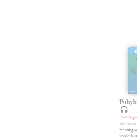
Pohyb
Hemingw
Elektroni
Hemingwa
kterých v