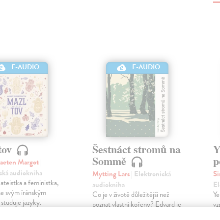
E-AUDIO
E-AUDIO
tov
Šestnáct stromů na
Y
Sommě
p
raeten Margot
|
cká audiokniha
Mytting Lars
| Elektronická
Si
ateistka a feministka,
audiokniha
El
 se svým íránským
Co je v životě důležitější než
Ye
 studuje jazyky.
poznat vlastní kořeny? Edvard je
vz
ovi jsou ortodoxní
chce objevit, ale zároveň se
kn