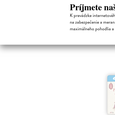
židovská r
Príjmete na
Na s
K prevádzke internetové
14,00 
na zabezpečenie a merani
maximálneho pohodlia a 