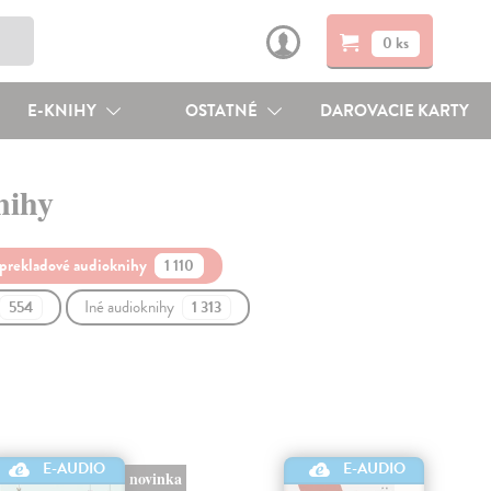
0 ks
E-KNIHY
OSTATNÉ
DAROVACIE KARTY
nihy
a prekladové audioknihy
1 110
Iné audioknihy
554
1 313
E-AUDIO
E-AUDIO
novinka