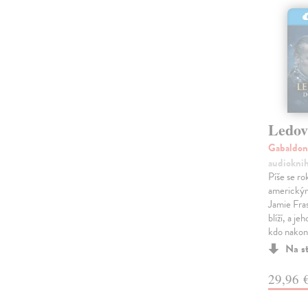
Ledov
Gabaldon
audiokni
Píše se ro
americkým
Jamie Fras
blíží, a je
kdo nakon
Na s
29,96 