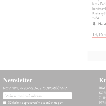
léta v Paří
bohémové 
Kniha vyš
1964.
Na s
13,16 
Newsletter
Kn
BRA
NOVINKY, PREDPREDAJE, ODPORÚČANIA
KOŠ
ŽILI
Súhlasím so
spracovaním osobných údajov
PEZ