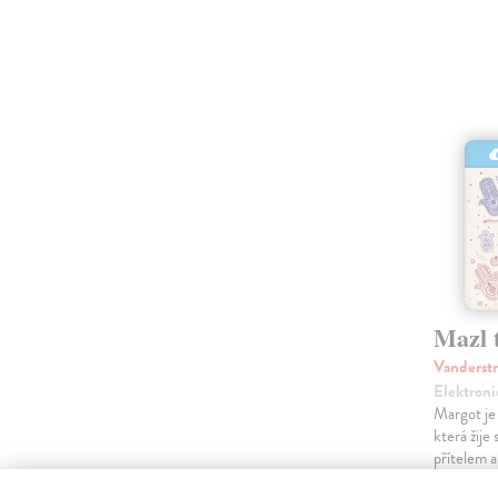
Mazl 
Vanderst
Elektroni
Margot je 
která žije
přítelem a
Schneider