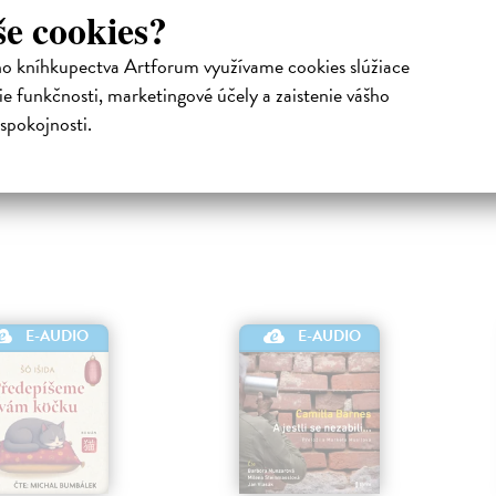
odina se čtyřmi dětmi.
obává toho, co se dozví.
pr
še cookies?
tiahnutie ako
MP3
ut
Na stiahnutie ako
MP3
s 
ho kníhkupectva Artforum využívame cookies slúžiace
Ta
€
17,92 €
e funkčnosti, marketingové účely a zaistenie vášho
spokojnosti.
1
E-AUDIO
E-AUDIO