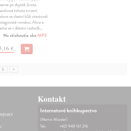
seme po zbytek života.
avdivost tohoto tvrzení
slova na vlastní kůži otestovali
otagonisté románu: Alice a
ttia se v dětství rozhodli…
Na stiahnutie ako
MP3
5,16 €
»
5
Kontakt
Internetové kníhkupectvo
IENKY
(Martin Müssler)
Tel.:
+421 948 161 216
V