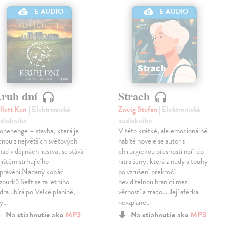
E-AUDIO
E-AUDIO
ruh dní
Strach
llett Ken
| Elektronická
Zweig Stefan
| Elektronická
diokniha
audiokniha
onehenge – stavba, která je
V této krátké, ale emocionálně
dnou z největších světových
nabité novele se autor s
had v dějinách lidstva, se stává
chirurgickou přesností noří do
jištěm strhujícího
nitra ženy, která z nudy a touhy
právění.Nadaný kopáč
po vzrušení překročí
zourků Seft se za letního
neviditelnou hranici mezi
dra ubírá po Velké planině,
věrností a zradou. Její aférka
by…
nevzplane…
Na stiahnutie ako
MP3
Na stiahnutie ako
MP3