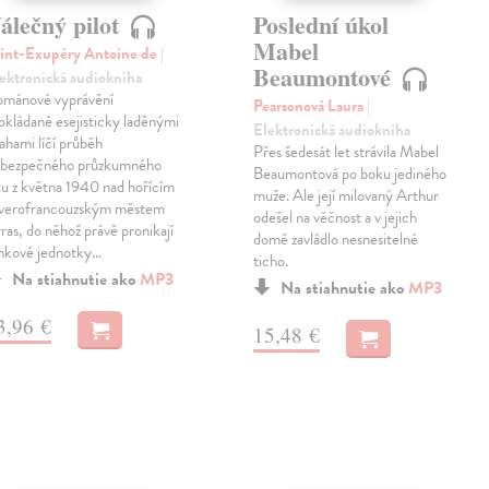
álečný pilot
Poslední úkol
Mabel
int-Exupéry Antoine de
|
Beaumontové
ektronická audiokniha
mánové vyprávění
Pearsonová Laura
|
okládané esejisticky laděnými
Elektronická audiokniha
ahami líčí průběh
Přes šedesát let strávila Mabel
bezpečného průzkumného
Beaumontová po boku jediného
tu z května 1940 nad hořícím
muže. Ale její milovaný Arthur
verofrancouzským městem
odešel na věčnost a v jejich
ras, do něhož právě pronikají
domě zavládlo nesnesitelné
nkové jednotky…
ticho.
Na stiahnutie ako
MP3
Na stiahnutie ako
MP3
3,96 €
15,48 €