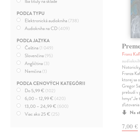
Iba tituly na sklade
PODĽA TYPU
Elektronická audiokniha
(738)
Audiokniha na CD
(409)
PODĽA JAZYKA
Prem
Čeština
(1 049)
Franz Ka
Slovenčina
(95)
audiokni
Angličtina
(3)
Notoricky
Nemčina
(1)
Franza Kaf
ktorej sa 
PODĽA CENOVÝCH KATEGÓRII
Gregor Sa
Do 5,99 €
(102)
prebudí v 
6,00 – 12,99 €
(420)
hmyz“.Je 
zľutovania
13,00 – 24,99 €
(600)
Na s
Viac ako 25 €
(25)
7,00 €