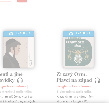
E-AUDIO
E-AUDIO
entl a jiné
Zrzavý Orm:
ovídky
Plavci na západ
nger Isaac Bashevis
|
Bengtsson Frans Gunnar
|
ektronická audiokniha
Elektronická audiokniha
ntl, mladá žena, která se
Klasická kniha o námořních
pírá tradici.V Singerových
výpravách vikingů v 10.
ihách je každodenní život
století.Příběh z dob, kdy