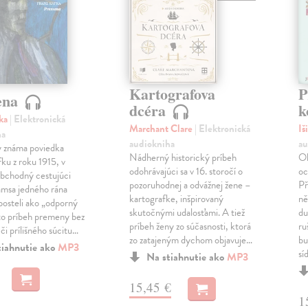
Kartografova
P
ena
dcéra
k
fka
| Elektronická
Marchant Clare
| Elektronická
Iš
ha
audiokniha
au
 známa poviedka
Nádherný historický príbeh
Ok
ku z roku 1915, v
odohrávajúci sa v 16. storočí o
oc
obchodný cestujúci
pozoruhodnej a odvážnej žene –
Př
msa jedného rána
kartografke, inšpirovaný
ně
posteli ako „odporný
skutočnými udalosťami. A tiež
du
to príbeh premeny bez
príbeh ženy zo súčasnosti, ktorá
ru
 či prílišného súcitu…
zo zatajeným dychom objavuje…
bu
tiahnutie ako
MP3
sí
Na stiahnutie ako
MP3
15,45 €
1