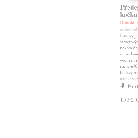
Přede
kočk
Išida Šó
|
audiokni
Laskavý ja
sametovýc
nekonečn
opravdové 
vychází ve
rušném Kj
budovy na 
sídlí klini
Na s
15,92 