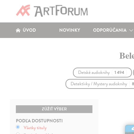
ÚVOD
NOVINKY
ODPORÚČANIA
Bel
Detské audioknihy
1 494
Detektívky / Mystery audioknihy
ZÚŽIŤ VÝBER
PODĽA DOSTUPNOSTI
Všetky tituly