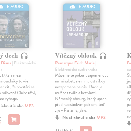
E-AUDIO
E-AUDIO
ý dech
Vítězný oblouk
K
 Diana
| Elektronická
Remarque Erich Maria
|
Fo
ha
Elektronická audiokniha
au
k 1772 a mezi
Můžeme se pokusit zapomenout
St
i osadníky to vře.
na minulost, ale minulost nikdy
je
er cítí, že povstání se
nezapomene na nás…Ravic je
zá
ho milovaná Claire už ví,
muž bez tváře a bez vlasti.
dě
ec vyhraje.
Německý chirurg, který uprchl
vy
před nacistickým peklem, teď
pa
tiahnutie ako
MP3
žije v Paříži ilegálně.
ve
a
Na stiahnutie ako
MP3
€
19,96 €