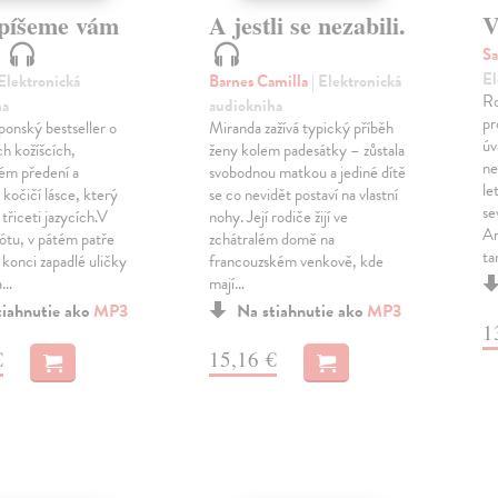
píšeme vám
A jestli se nezabili.
V
u
Sa
El
 Elektronická
Barnes Camilla
| Elektronická
Ro
ha
audiokniha
pr
ponský bestseller o
Miranda zažívá typický příběh
úv
h kožíšcích,
ženy kolem padesátky – zůstala
ne
ém předení a
svobodnou matkou a jediné dítě
le
kočičí lásce, který
se co nevidět postaví na vlastní
se
 třiceti jazycích.V
nohy. Její rodiče žijí ve
Ar
ótu, v pátém patře
zchátralém domě na
ta
konci zapadlé uličky
francouzském venkově, kde
ka…
mají…
tiahnutie ako
MP3
Na stiahnutie ako
MP3
1
€
15,16 €