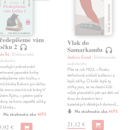
ředepíšeme vám
Vlak do
očku 2
Samarkandu
ida Šó
| Elektronická
Jachina Guzel
| Elektronická
diokniha
audiokniha
ouzlující pokračování
Píše se rok 1923, v Rusku
eňované japonské knihy
definitivně zvítězili bolševici a
edepíšeme vám kočku, v
lepší zítřky. O kolik lepší ty
mž klinika Kokoro pro léčbu
zítřky jsou, se na vlastní kůži
še znovu otevírá své brány.V
může přesvědčit pět set dětí od
šném Kjótu, v pátém patře
dvou do dvanácti let z
dovy na konci zapadlé uličky
kazaňských dětských domovů…
dlí klinika…
Na stiahnutie ako
MP3
Na stiahnutie ako
MP3
21,12 €
5,92 €