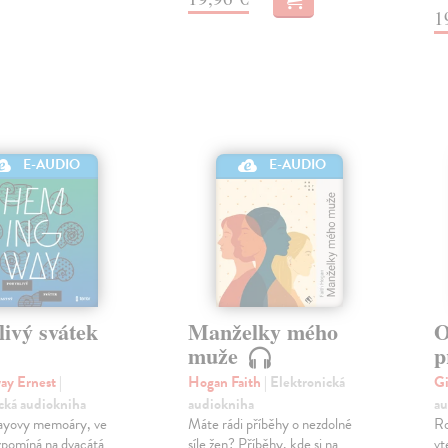
1
E-AUDIO
E-AUDIO
livý svátek
Manželky mého
O
muže
p
ay Ernest
|
Hogan Faith
| Elektronická
Gi
cká audiokniha
audiokniha
au
yovy memoáry, ve
Máte rádi příběhy o nezdolné
Ro
zpomíná na dvacátá
síle žen? Příběhy, kde si na
vt