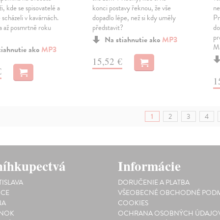
ži, kde se spisovatelé a
konci postavy řeknou, že vše
ne
scházeli v kavárnách.
dopadlo lépe, než si kdy uměly
Pr
la až posmrtně roku
představit?
do
pr
Na stiahnutie ako
MP3
Ma
tiahnutie ako
MP3
15,52 €
€
1
1
2
3
4
íhkupectvá
Informácie
TISLAVA
DORUČENIE A PLATBA
ICE
VŠEOBECNÉ OBCHODNÉ PODM
NA
COOKIES
INOK
OCHRANA OSOBNÝCH ÚDAJO