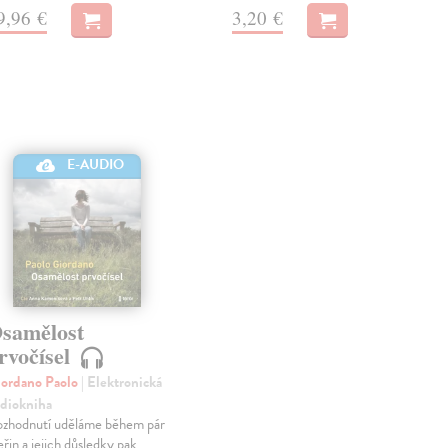
9,96 €
3,20 €
E-AUDIO
samělost
rvočísel
ordano Paolo
| Elektronická
diokniha
zhodnutí uděláme během pár
eřin a jejich důsledky pak