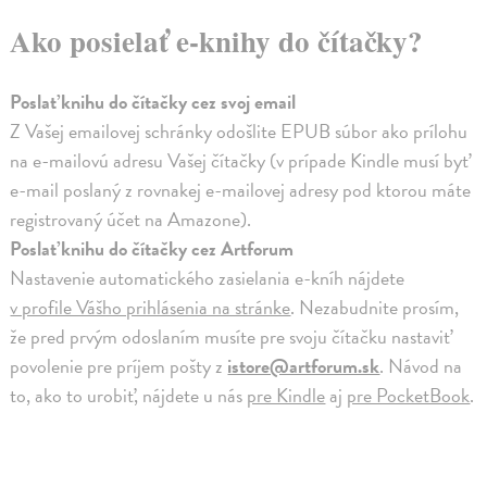
Ako posielať e-knihy do čítačky?
Poslať knihu do čítačky cez svoj email
Z Vašej emailovej schránky odošlite EPUB súbor ako prílohu
na e-mailovú adresu Vašej čítačky (v prípade Kindle musí byť
e-mail poslaný z rovnakej e-mailovej adresy pod ktorou máte
registrovaný účet na Amazone).
Poslať knihu do čítačky cez Artforum
Nastavenie automatického zasielania e-kníh nájdete
v profile Vášho prihlásenia na stránke
. Nezabudnite prosím,
že pred prvým odoslaním musíte pre svoju čítačku nastaviť
povolenie pre príjem pošty z
istore@artforum.sk
. Návod na
to, ako to urobiť, nájdete u nás
pre Kindle
aj
pre PocketBook
.