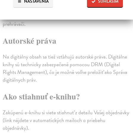
publikovaný na internete. Na našej stránke sú elektronické
NASTAVENIA
SÚHLASÍM
audioknihy prístupné vo formáte MP3, ktoré je po zakúpení
a stiahnutí možné prehrať v počítači alebo prenosnom MP3
prehrávači.
Autorské práva
Na digitálny obsah sa tiež vzťahujú autorské práva. Digitálne
knihy sú technicky zabezpečené pomocou DRM (Digital
Rights Management), čo je možné voľne preložiť ako Správa
digitálnych práv.
Ako stiahnuť e-knihu?
Zakúpenú e-knihu si viete stiahnuť z detailu Vašej objednávky
(link nájdete v automatických mailoch o priebehu
objednávky).