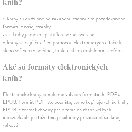
kníh?
e-knihy sú dostupné po zakúpení, stiahnutím požadovaného
formátu z našej stránky
za e-knihy je možné platiť len bezhotovostne
e-knihy sa dajú čítať len pomocou elektronických čítačiek,
alebo softvéru v počítači, tablete alebo mobilnom telefóne
Aké sú formáty elektronických
kníh?
Elektronické knihy ponúkame v dvoch formátoch: PDF a
EPUB. Formát PDF iste poznáte, verne kopíruje vzhľad kníh,
EPUB je formát vhodný pre čítanie na rôzne veľkých
obrazovkách, pretože text je schopný prispôsobiť sa danej
veľkosti.