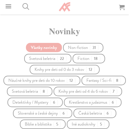
Novinky
Všetky novinky
Non-fiction
31
Svetová beletria
Fiction
22
18
Knihy pre deti od 0 do 3 rokov
12
Náučné knihy pre deti do 10 rokov
Fantasy / Sci-fi
12
8
Svetová beletria
Knihy pre deti od 4 do 6 rokov
8
7
Detektívky / Mystery
Kresťanstvo a judaizmus
6
6
Slovenské a české dejiny
Česká beletria
6
6
Biblie a biblistika
Iné audioknihy
5
5