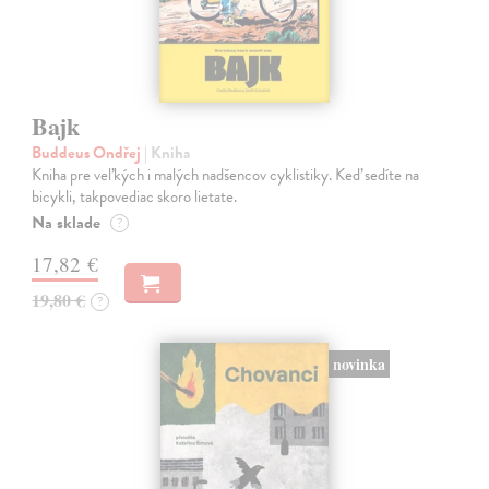
Bajk
Buddeus Ondřej
| Kniha
Kniha pre veľkých i malých nadšencov cyklistiky. Keď sedíte na
bicykli, takpovediac skoro lietate.
Na sklade
?
17,82 €
19,80 €
?
novinka