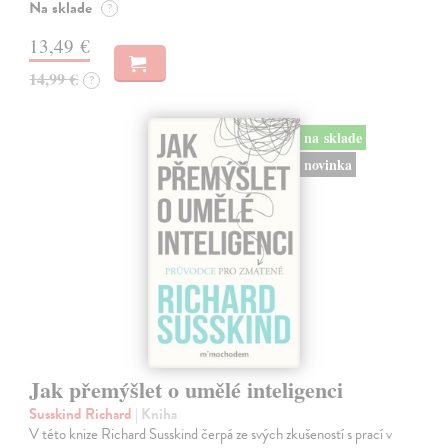
Na sklade
?
13,49 €
14,99 €
?
na sklade
novinka
Jak přemýšlet o umělé inteligenci
Susskind Richard
| Kniha
V této knize Richard Susskind čerpá ze svých zkušeností s prací v