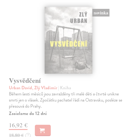
novinka
Vysvědčení
Urban David, Zlý Vladimír
| Kniha
Během šesti měsíců jsou zavražděny tři malé děti a čtvrté unikne
smrti jen o vlásek. Zpočátku pachatel řádí na Ostravsku, posléze se
přesouvá do Prahy.
Zasielame do 12 dní
16,92 €
18,80 €
?