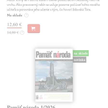
vrchu. Ako pravoverný rabín sa usiluje pozorne počúvať tohto nového
učiteľa a porovnáva jeho učenie s tým, čo hovorí židovská Tóra.
Na sklade
?
12,60 €
14,00 €
?
na sklade
novinka
Pamäť národa 1/2026