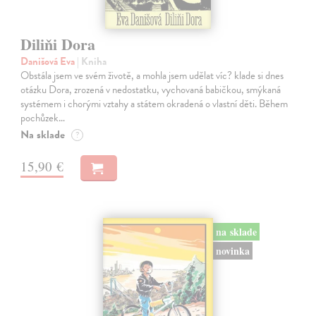
Diliňi Dora
Danišová Eva
| Kniha
Obstála jsem ve svém životě, a mohla jsem udělat víc? klade si dnes
otázku Dora, zrozená v nedostatku, vychovaná babičkou, smýkaná
systémem i chorými vztahy a státem okradená o vlastní děti. Během
pochůzek…
Na sklade
?
15,90 €
na sklade
novinka