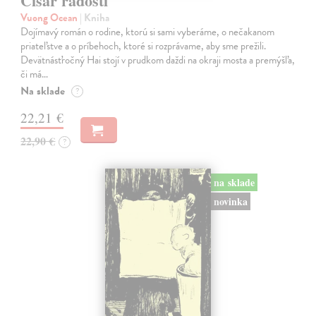
Cisár radosti
Vuong Ocean
| Kniha
Dojímavý román o rodine, ktorú si sami vyberáme, o nečakanom
priateľstve a o príbehoch, ktoré si rozprávame, aby sme prežili.
Devätnásťročný Hai stojí v prudkom daždi na okraji mosta a premýšľa,
či má…
Na sklade
?
22,21 €
22,90 €
?
na sklade
novinka