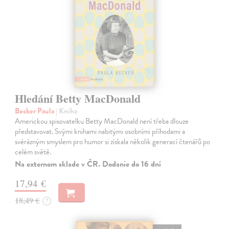
Hledání Betty MacDonald
Becker Paula
| Kniha
Americkou spisovatelku Betty MacDonald není třeba dlouze
představovat. Svými knihami nabitými osobními příhodami a
svérázným smyslem pro humor si získala několik generací čtenářů po
celém světě.
Na externom sklade v ČR. Dodanie do 16 dní
17,94 €
18,49 €
?