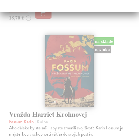
16,83 €
18,70 €
?
na sklade
novinka
Vražda Harriet Krohnovej
Fossum Karin
| Kniha
Ako ďaleko by ste zašli, aby ste zmenili svoj život? Karin Fossum je
majsterkou v schopnosti vžiť sa do svojich postáv.