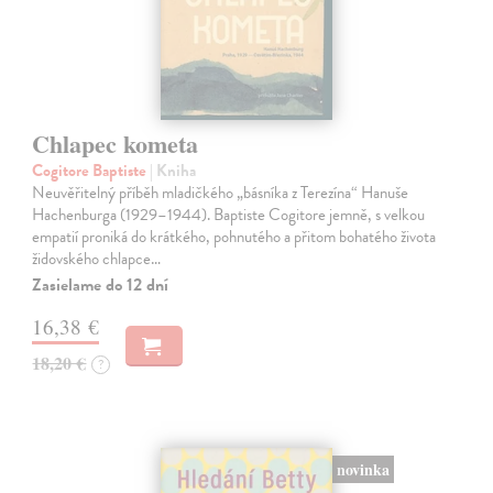
Chlapec kometa
Cogitore Baptiste
| Kniha
Neuvěřitelný příběh mladičkého „básníka z Terezína“ Hanuše
Hachenburga (1929–1944). Baptiste Cogitore jemně, s velkou
empatií proniká do krátkého, pohnutého a přitom bohatého života
židovského chlapce…
Zasielame do 12 dní
16,38 €
18,20 €
?
novinka