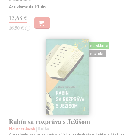
Zasielame do 14 dní
15,68 €
16,50 €
?
na sklade
novinka
Rabín sa rozpráva s Ježišom
Neusner Jacob
| Kniha
Autor knihy sa v duchu stáva v Galilei poslucháčom Ježišovej Reči na