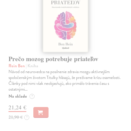
Prečo mozog potrebuje priateľov
Rein Ben
| Kniha
Návod od neurovedca na posilnenie zdravia mozgu aktívnejším
spoločenským životom Titulky hlásajú, že prežívame krízu osamelosti.
Články pod nimi však neobjasňujú, ako primálo trávenia času s
ostatnými…
Na sklade
?
21,24 €
21,90 €
?