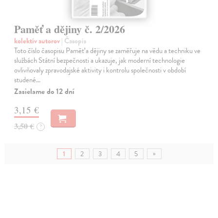
Paměť a dějiny č. 2/2026
kolektív autorov
| Časopis
Toto číslo časopisu Paměť a dějiny se zaměřuje na vědu a techniku ve
službách Státní bezpečnosti a ukazuje, jak moderní technologie
ovlivňovaly zpravodajské aktivity i kontrolu společnosti v období
studené…
Zasielame do 12 dní
3,15 €
3,50 €
?
»
1
2
3
4
5