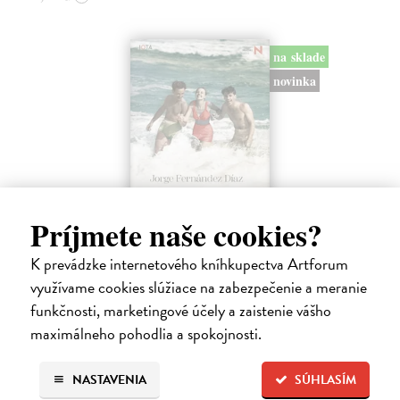
na sklade
novinka
Príjmete naše cookies?
K prevádzke internetového kníhkupectva Artforum
Marcialovo tajemství
využívame cookies slúžiace na zabezpečenie a meranie
Díaz Jorge Fernández
| Kniha
funkčnosti, marketingové účely a zaistenie vášho
Spisovatel, člen španělské komunity v Buenos Aires, se roky po smrti
svého otce snaží odhalit jeho skutečnou osobnost. Marcial Fernández,
maximálneho pohodlia a spokojnosti.
emigrant z Asturie, měl – podobně jako mnoho mužů své doby –
vždy…
NASTAVENIA
SÚHLASÍM
Na sklade
?