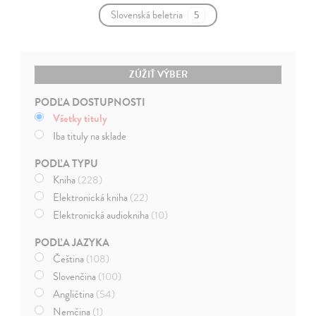
Slovenská beletria
5
ZÚŽIŤ VÝBER
PODĽA DOSTUPNOSTI
Všetky tituly
Iba tituly na sklade
PODĽA TYPU
Kniha
(228)
Elektronická kniha
(22)
Elektronická audiokniha
(10)
PODĽA JAZYKA
Čeština
(108)
Slovenčina
(100)
Angličtina
(54)
Nemčina
(1)