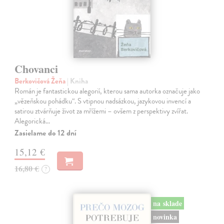
Chovanci
Berkovičová Žeňa
| Kniha
Román je fantastickou alegorií, kterou sama autorka označuje jako
„vězeňskou pohádku“. S vtipnou nadsázkou, jazykovou invencí a
satirou ztvárňuje život za mřížemi – ovšem z perspektivy zvířat.
Alegorická…
Zasielame do 12 dní
15,12 €
16,80 €
?
na sklade
novinka