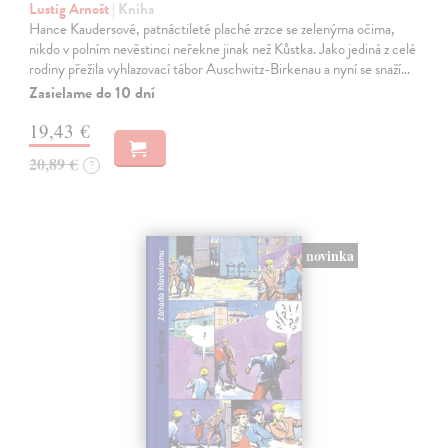
Lustig Arnošt
| Kniha
Hance Kaudersové, patnáctileté plaché zrzce se zelenýma očima,
nikdo v polním nevěstinci neřekne jinak než Kůstka. Jako jediná z celé
rodiny přežila vyhlazovací tábor Auschwitz-Birkenau a nyní se snaží…
Zasielame do 10 dní
19,43 €
20,89 €
?
novinka