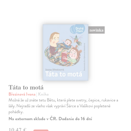
novinka
Táta to motá
Březinová Ivona
| Kniha
Možná že už znáte tetu Bětu, která plete svetry, čepice, rukavice a
šály. Nejradši ze všeho však vypráví Šárce a Vašíkovi popletené
pohádky.
Na externom sklade v ČR. Dodanie do 16 dní
10,47 €