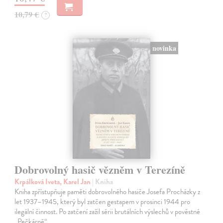
10,79 €
?
novinka
Dobrovolný hasič vězněm v Terezíně
Krpálková Iveta, Karel Jan
| Kniha
Kniha zpřístupňuje paměti dobrovolného hasiče Josefa Procházky z
let 1937–1945, který byl zatčen gestapem v prosinci 1944 pro
ilegální činnost. Po zatčení zažil sérii brutálních výslechů v pověstné
„Pečkárně“…