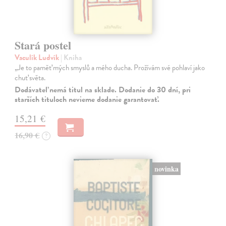
Stará postel
Vaculík Ludvík
| Kniha
„Je to paměť mých smyslů a mého ducha. Prožívám své pohlaví jako
chuť světa.
Dodávateľ nemá titul na sklade. Dodanie do 30 dní, pri
starších tituloch nevieme dodanie garantovať.
15,21 €
16,90 €
?
novinka