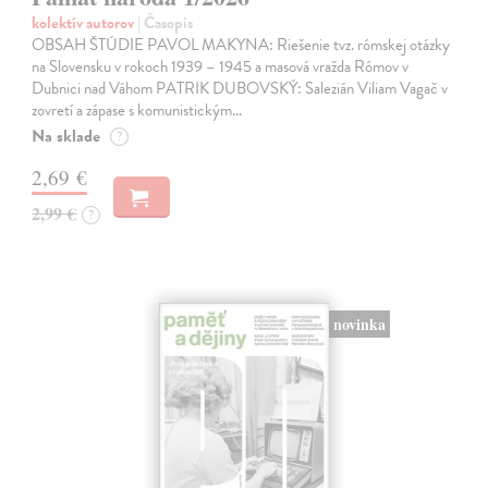
kolektív autorov
| Časopis
OBSAH ŠTÚDIE PAVOL MAKYNA: Riešenie tvz. rómskej otázky
na Slovensku v rokoch 1939 – 1945 a masová vražda Rómov v
Dubnici nad Váhom PATRIK DUBOVSKÝ: Salezián Viliam Vagač v
zovretí a zápase s komunistickým…
Na sklade
?
2,69 €
2,99 €
?
novinka