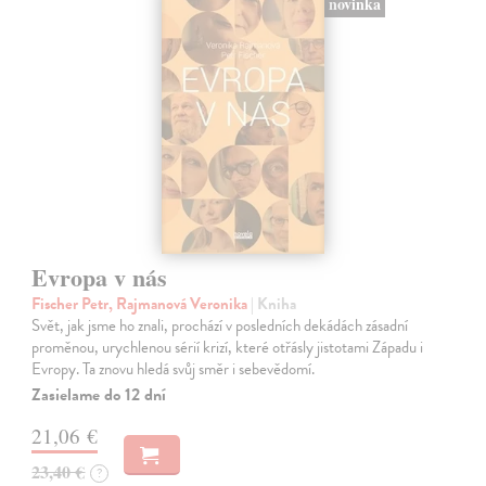
novinka
Evropa v nás
Fischer Petr, Rajmanová Veronika
| Kniha
Svět, jak jsme ho znali, prochází v posledních dekádách zásadní
proměnou, urychlenou sérií krizí, které otřásly jistotami Západu i
Evropy. Ta znovu hledá svůj směr i sebevědomí.
Zasielame do 12 dní
21,06 €
23,40 €
?