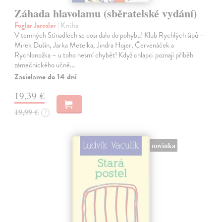
Záhada hlavolamu (sběratelské vydání)
Foglar Jaroslav
| Kniha
V temných Stínadlech se cosi dalo do pohybu! Klub Rychlých šípů –
Mirek Dušín, Jarka Metelka, Jindra Hojer, Červenáček a
Rychlonožka – u toho nesmí chybět! Když chlapci poznají příběh
zámečnického učně…
Zasielame do 14 dní
19,39 €
19,99 €
?
novinka