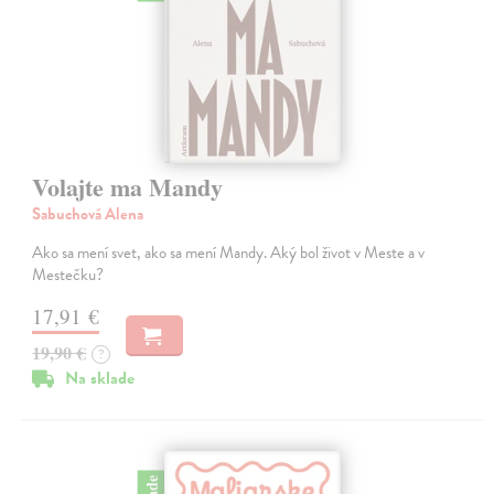
Volajte ma Mandy
Sabuchová Alena
Ako sa mení svet, ako sa mení Mandy. Aký bol život v Meste a v
Mestečku?
17,91 €
19,90 €
?
Na sklade