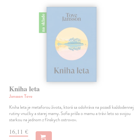
na sklade
Kniha leta
Jansson Tove
Kniha leta je metaforou života, ktorá sa odohráva na pozadí každodennej
rutiny vnučky a starej mamy. Sofia prišla o mamu a trávi leto so svojou
starkou na jednom z fínskych ostrovov.
16,11 €