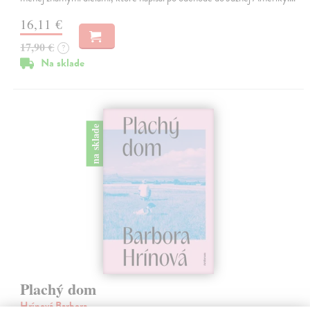
16,11 €
17,90 €
?
Na sklade
na sklade
Plachý dom
Hrínová Barbora