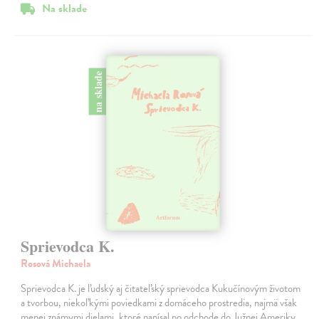
Na sklade
na sklade
Sprievodca K.
Rosová Michaela
Sprievodca K. je ľudský aj čitateľský sprievodca Kukučínovým životom
a tvorbou, niekoľkými poviedkami z domáceho prostredia, najmä však
menej známymi dielami, ktoré napísal po odchode do Južnej Ameriky.…