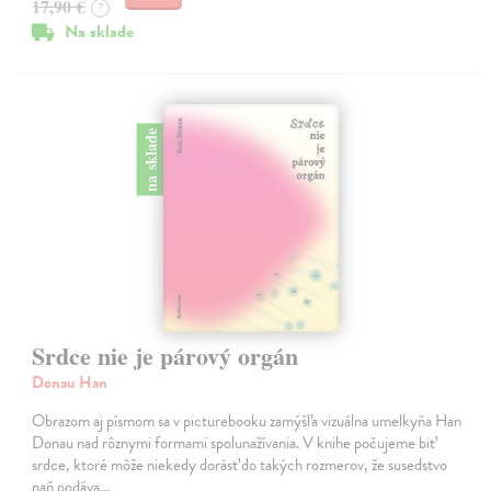
17,90 €
?
Na sklade
na sklade
Srdce nie je párový orgán
Donau Han
Obrazom aj písmom sa v picturebooku zamýšľa vizuálna umelkyňa Han
Donau nad rôznymi formami spolunažívania. V knihe počujeme biť
srdce, ktoré môže niekedy dorásť do takých rozmerov, že susedstvo
naň podáva…