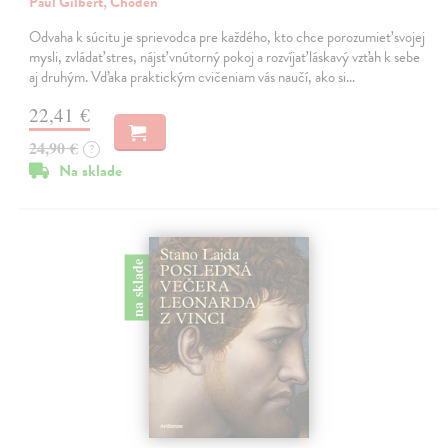
Paul Gilbert, Choden
Odvaha k súcitu je sprievodca pre každého, kto chce porozumieť svojej
mysli, zvládať stres, nájsť vnútorný pokoj a rozvíjať láskavý vzťah k sebe
aj druhým. Vďaka praktickým cvičeniam vás naučí, ako si…
22,41 €
24,90 €
?
Na sklade
na sklade