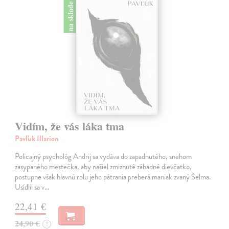
na sklade
Vidím, že vás láka tma
Pavľuk Illarion
Policajný psychológ Andrij sa vydáva do zapadnutého, snehom
zasypaného mestečka, aby našiel zmiznuté záhadné dievčatko,
postupne však hlavnú rolu jeho pátrania preberá maniak zvaný Šelma.
Usídlil sa v…
22,41 €
24,90 €
?