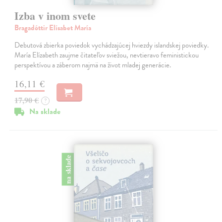
Izba v inom svete
Bragadóttir Elísabet María
Debutová zbierka poviedok vychádzajúcej hviezdy islandskej poviedky.
María Elízabeth zaujme čitateľov sviežou, nevtieravo feministickou
perspektívou a záberom najmä na život mladej generácie.
16,11 €
17,90 €
?
Na sklade
na sklade