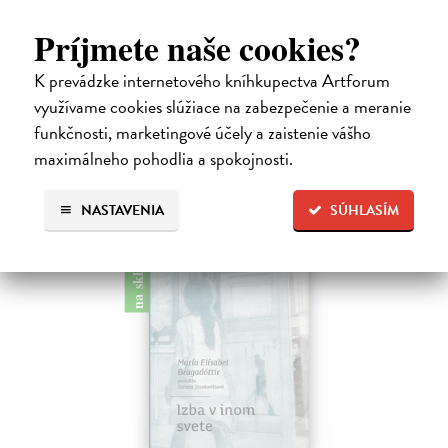
Román Plachý dom spisovateľky Barbory Hrínovej, nositeľky ocenenia
Príjmete naše cookies?
Anasoft litera 2021 za poviedkový debut Jednorožce, si vás dokonalo
podmaní jemnosťou i vtipom. Hlavný hrdina Ambróz, starnúci láskavý…
K prevádzke internetového kníhkupectva Artforum
využívame cookies slúžiace na zabezpečenie a meranie
16,11 €
funkčnosti, marketingové účely a zaistenie vášho
17,90 €
?
maximálneho pohodlia a spokojnosti.
Na sklade
NASTAVENIA
SÚHLASÍM
na sklade