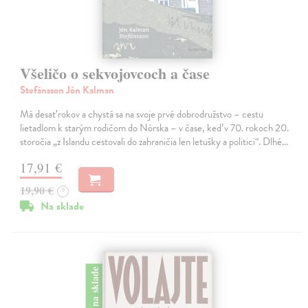
Všeličo o sekvojovcoch a čase
Stefánsson Jón Kalman
Má desať rokov a chystá sa na svoje prvé dobrodružstvo – cestu
lietadlom k starým rodičom do Nórska – v čase, keď v 70. rokoch 20.
storočia „z Islandu cestovali do zahraničia len letušky a politici“. Dlhé…
17,91 €
19,90 €
?
Na sklade
na sklade