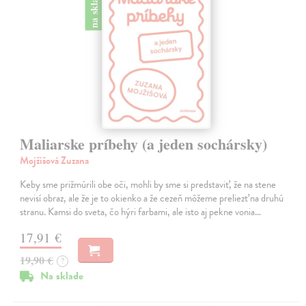
na sklade
Maliarske príbehy (a jeden sochársky)
Mojžišová Zuzana
Keby sme prižmúrili obe oči, mohli by sme si predstaviť, že na stene
nevisí obraz, ale že je to okienko a že cezeň môžeme preliezť na druhú
stranu. Kamsi do sveta, čo hýri farbami, ale isto aj pekne vonia…
17,91 €
19,90 €
?
Na sklade