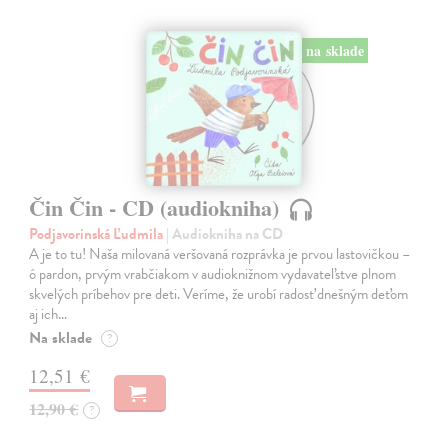
na sklade
Čin Čin - CD (audiokniha)
Podjavorinská Ľudmila
| Audiokniha na CD
A je to tu! Naša milovaná veršovaná rozprávka je prvou lastovičkou –
ó pardon, prvým vrabčiakom v audioknižnom vydavateľstve plnom
skvelých príbehov pre deti. Veríme, že urobí radosť dnešným deťom
aj ich…
Na sklade
?
12,51 €
12,90 €
?