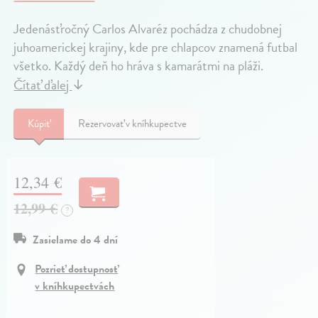
Jedenásťročný Carlos Alvaréz pochádza z chudobnej
juhoamerickej krajiny, kde pre chlapcov znamená futbal
všetko. Každý deň ho hráva s kamarátmi na pláži.
Čítať ďalej
↓
Kúpiť
Rezervovať v kníhkupectve
12,34 €
12,99 €
?
Zasielame do 4 dní
Pozrieť dostupnosť
v kníhkupectvách