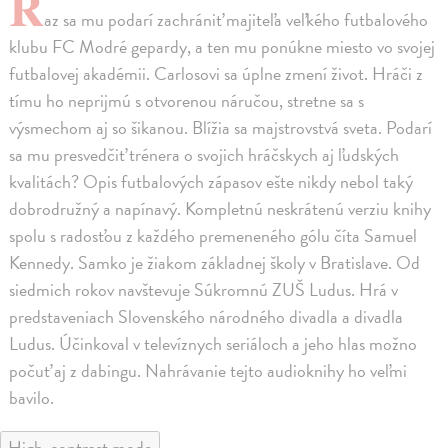
R
az sa mu podarí zachrániť majiteľa veľkého futbalového
klubu FC Modré gepardy, a ten mu ponúkne miesto vo svojej
futbalovej akadémii. Carlosovi sa úplne zmení život. Hráči z
tímu ho neprijmú s otvorenou náručou, stretne sa s
výsmechom aj so šikanou. Blížia sa majstrovstvá sveta. Podarí
sa mu presvedčiť trénera o svojich hráčskych aj ľudských
kvalitách? Opis futbalových zápasov ešte nikdy nebol taký
dobrodružný a napínavý. Kompletnú neskrátenú verziu knihy
spolu s radosťou z každého premeneného gólu číta Samuel
Kennedy. Samko je žiakom základnej školy v Bratislave. Od
siedmich rokov navštevuje Súkromnú ZUŠ Ludus. Hrá v
predstaveniach Slovenského národného divadla a divadla
Ludus. Účinkoval v televíznych seriáloch a jeho hlas možno
počuť aj z dabingu. Nahrávanie tejto audioknihy ho veľmi
bavilo.
High-contrast mode