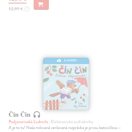
12,95 €
?
E-AUDIO
Čin Čin
Podjavorinská Ľudmila
| Elektronická audiokniha
A je to tu! Naša milovaná veršovaná rozprávka je prvou lastovičkou –