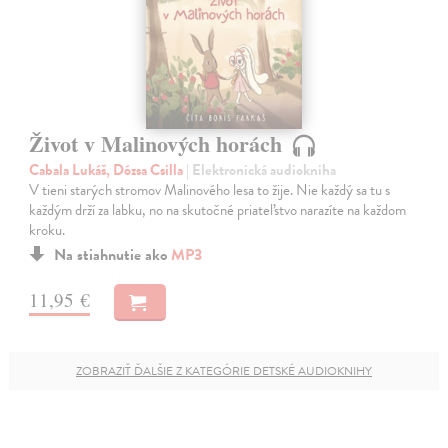
Život v Malinových horách
Cabala Lukáš, Dózsa Csilla
| Elektronická audiokniha
V tieni starých stromov Malinového lesa to žije. Nie každý sa tu s
každým drží za labku, no na skutočné priateľstvo narazíte na každom
kroku.
Na stiahnutie ako
MP3
11,95 €
ZOBRAZIŤ ĎALŠIE Z KATEGÓRIE DETSKÉ AUDIOKNIHY