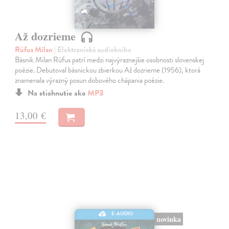
Až dozrieme
Rúfus Milan
| Elektronická audiokniha
Básnik Milan Rúfus patrí medzi najvýraznejšie osobnosti slovenskej
poézie. Debutoval básnickou zbierkou Až dozrieme (1956), ktorá
znamenala výrazný posun dobového chápania poézie.
Na stiahnutie ako
MP3
13,00 €
E-AUDIO
novinka