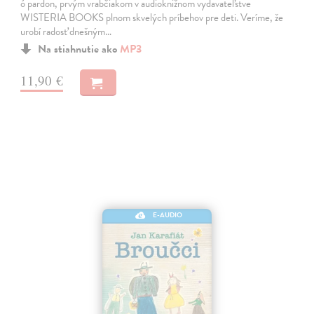
ó pardon, prvým vrabčiakom v audioknižnom vydavateľstve
WISTERIA BOOKS plnom skvelých príbehov pre deti. Veríme, že
urobí radosť dnešným…
Na stiahnutie ako
MP3
11,90 €
E-AUDIO