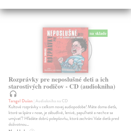
na sklade
Rozprávky pre neposlušné deti a ich
starostivých rodičov - CD (audiokniha)
Taragel Dušan
| Audiokniha na CD
Kultové rozprávky v celkom novej audiopodobe! Máte doma dieťa,
ktoré sa špára v nose, je zábudlivé, lenivé, papuľnaté a nechce sa
umývať? Hľadáte dobrú polepšovňu, ktorá zachráni Vaše dieťa pred
doživotnou…