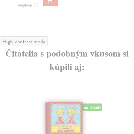
12,95 €
11
?
High-contrast mode
Čitatelia s podobným vkusom si
kúpili aj:
na sklade