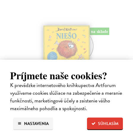
na sklade
Príjmete naše cookies?
Niešo - CD (audiokniha)
Walliams David
| Audiokniha na CD
K prevádzke internetového kníhkupectva Artforum
Toto je príbeh decka, ktoré má absolútne všetko. Všetko, na čo len
využívame cookies slúžiace na zabezpečenie a meranie
pomyslí, mu okamžite zabezpečia jeho láskaví a dobroprajní rodičia.
Na sklade
funkčnosti, marketingové účely a zaistenie vášho
?
maximálneho pohodlia a spokojnosti.
13,25 €
13,95 €
?
NASTAVENIA
SÚHLASÍM