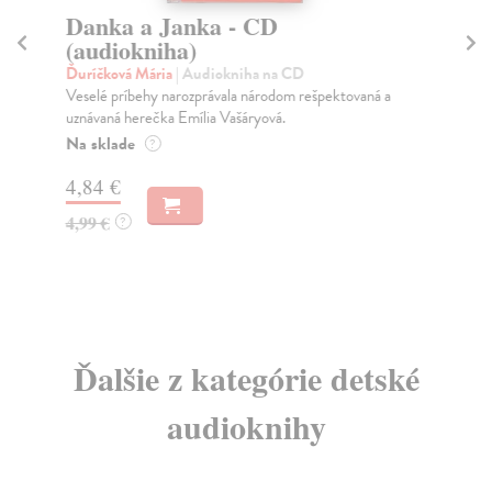
Danka a Janka - CD
P
(audiokniha)
C
Ďuríčková Mária
| Audiokniha na CD
Ne
Veselé príbehy narozprávala národom rešpektovaná a
Zvl
uznávaná herečka Emília Vašáryová.
Spr
Na sklade
Na
?
4,84 €
12
4,99 €
12
?
Ďalšie z kategórie detské
audioknihy