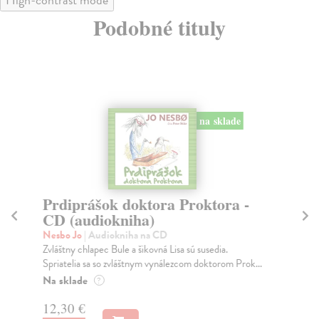
Podobné tituly
na sklade
Prdiprášok doktora Proktora -
C
CD (audiokniha)
C
Nesbo Jo
| Audiokniha na CD
Bo
Zvláštny chlapec Bule a šikovná Lisa sú susedia.
Prí
Spriatelia sa so zvláštnym vynálezcom doktorom Prok...
Tot
Na sklade
Na
?
12,30 €
11