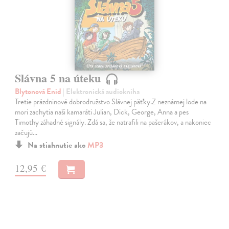
Slávna 5 na úteku
Blytonová Enid
| Elektronická audiokniha
Tretie prázdninové dobrodružstvo Slávnej päťky.Z neznámej lode na
mori zachytia naši kamaráti Julian, Dick, George, Anna a pes
Timothy záhadné signály. Zdá sa, že natrafili na pašerákov, a nakoniec
začujú…
Na stiahnutie ako
MP3
12,95 €