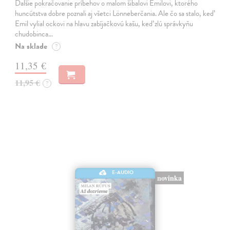
Ďalšie pokračovanie príbehov o malom šibalovi Emilovi, ktorého
huncútstva dobre poznali aj všetci Lönneberčania. Ale čo sa stalo, keď
Emil vylial ockovi na hlavu zabíjačkovú kašu, keď zlú správkyňu
chudobinca…
Na sklade
?
11,35 €
11,95 €
?
E-AUDIO
novinka