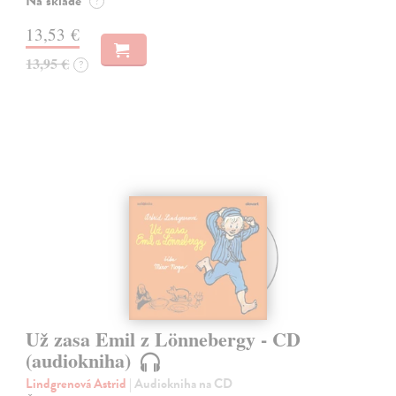
Na sklade
?
13,53 €
13,95 €
?
Už zasa Emil z Lönnebergy - CD
(audiokniha)
Lindgrenová Astrid
| Audiokniha na CD