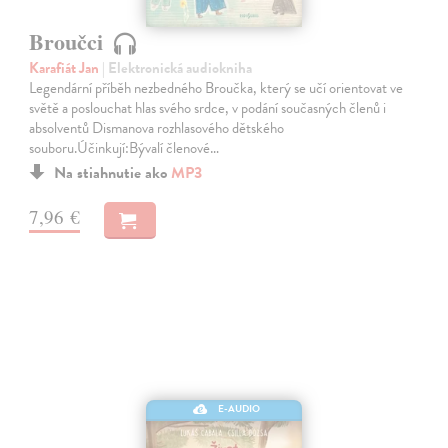
Broučci
Karafiát Jan
| Elektronická audiokniha
Legendární příběh nezbedného Broučka, který se učí orientovat ve
světě a poslouchat hlas svého srdce, v podání současných členů i
absolventů Dismanova rozhlasového dětského
souboru.Účinkují:Bývalí členové…
Na stiahnutie ako
MP3
7,96 €
E-AUDIO