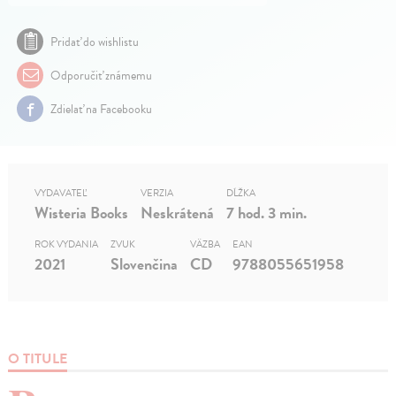
Pridať do wishlistu
Odporučiť známemu
Zdielať na Facebooku
VYDAVATEĽ
VERZIA
DĹŽKA
Wisteria Books
Neskrátená
7 hod. 3 min.
ROK VYDANIA
ZVUK
VÄZBA
EAN
2021
Slovenčina
CD
9788055651958
O TITULE