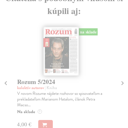
kúpili aj:
na sklade
Rozum 5/2024
R
kolektív autorov
| Kniha
kol
V novom Rozume nájdete rozhovor so spisovateľom a
V o
prekladateľom Marianom Hatalom, článok Petra
slo
Macso...
Na
Na sklade
?
4,
4,00 €