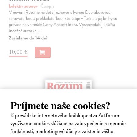
kolektív autorov
| Časopis
V novom Rozume nájdete rozhovor s Ivanou Dobrakovovou,
spisovateľkou a prekladateľkou, ktorá žije v Turíne a jej knihy sú
pravidelne vo finále Ceny Anasoft litera. Vyspovedala ju ďalšia
úspešná autorka,…
Zasielame do 14 dní
10,00 €
Príjmete naše cookies?
K prevádzke internetového kníhkupectva Artforum
využívame cookies slúžiace na zabezpečenie a meranie
funkčnosti, marketingové účely a zaistenie vášho