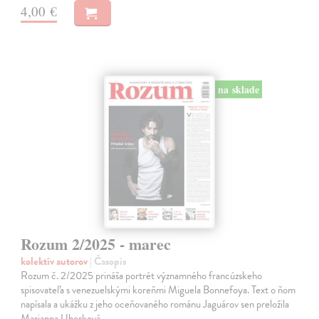
4,00 €
na sklade
Rozum 2/2025 - marec
kolektív autorov
| Časopis
Rozum č. 2/2025 prináša portrét významného francúzskeho
spisovateľa s venezuelskými koreňmi Miguela Bonnefoya. Text o ňom
napísala a ukážku z jeho oceňovaného románu Jaguárov sen preložila
Marianna Uherková.…