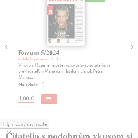
Rozum 5/2024
R
kolektív autorov
| Kniha
kol
V novom Rozume nájdete rozhovor so spisovateľom a
V o
prekladateľom Marianom Hatalom, článok Petra
slo
Macso...
Na
Na sklade
?
4,
4,00 €
High-contrast mode
Čitatelia s podobným vkusom si