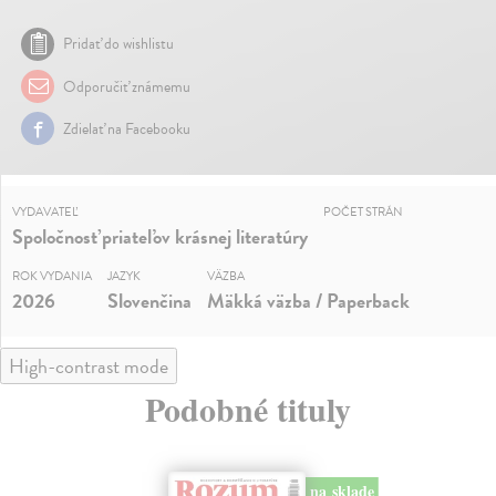
Pridať do wishlistu
Odporučiť známemu
Zdielať na Facebooku
VYDAVATEĽ
POČET STRÁN
Spoločnosť priateľov krásnej literatúry
ROK VYDANIA
JAZYK
VÄZBA
2026
Slovenčina
Mäkká väzba / Paperback
High-contrast mode
Podobné tituly
na sklade