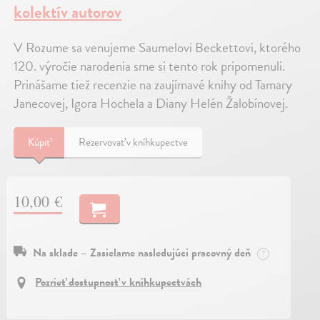
kolektív autorov
V Rozume sa venujeme Saumelovi Beckettovi, ktorého
120. výročie narodenia sme si tento rok pripomenuli.
Prinášame tiež recenzie na zaujímavé knihy od Tamary
Janecovej, Igora Hochela a Diany Helén Žalobínovej.
Kúpiť
Rezervovať v kníhkupectve
10,00 €
Na sklade – Zasielame nasledujúci pracovný deň
?
Pozrieť dostupnosť v kníhkupectvách