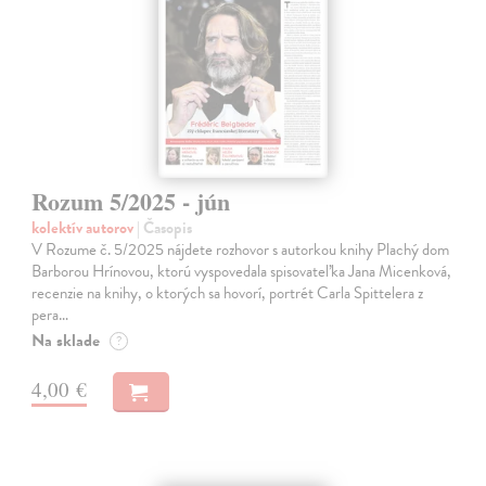
Rozum 5/2025 - jún
kolektív autorov
| Časopis
V Rozume č. 5/2025 nájdete rozhovor s autorkou knihy Plachý dom
Barborou Hrínovou, ktorú vyspovedala spisovateľka Jana Micenková,
recenzie na knihy, o ktorých sa hovorí, portrét Carla Spittelera z
pera…
Na sklade
?
4,00 €