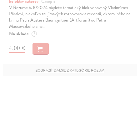
kolektív autorov
| Časopis
V Rozume č. 8/2024 nájdete tematický blok venovaný Vladimírovi
Páralovi, niekoľko zaujímavých rozhovorov a recenzií, okrem iného na
knihu Paula Austera Baumgartner (Artforum) od Petra
Macsovszkého a na…
Na sklade
?
4,00 €
ZOBRAZIŤ ĎALŠIE Z KATEGÓRIE ROZUM