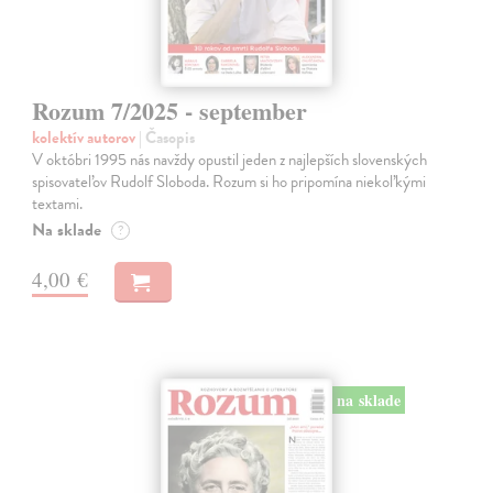
Rozum 7/2025 - september
kolektív autorov
| Časopis
V októbri 1995 nás navždy opustil jeden z najlepších slovenských
spisovateľov Rudolf Sloboda. Rozum si ho pripomína niekoľkými
textami.
Na sklade
?
4,00 €
na sklade