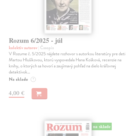
Rozum 6/2025 - júl
kolektív autorov
| Časopis
V Rozume č. 5/2025 nájdete rozhovor s autorkou literatúry pre deti
Martou Hlušíkovou, ktorú vyspovedala Hana Košková, recenzie na
knihy, o ktorých sa hovorí a zaujímavý pohľad na dielo kráľovnej
detektívok…
Na sklade
?
4,00 €
na sklade