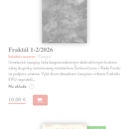
Fraktál 1-2/2026
kolektív autorov
| Časopis
Umelecké časopisy čelia bezprecedentným deštruktívnym krokom
úzkej skupinky nominovanej ministerkou Šimkovičovou v Rade Fondu
na podporu umenia. Vyše dvom desiatkam časopisov vrátane Fraktálu
FPU nepridelil…
Na sklade
?
10,00 €