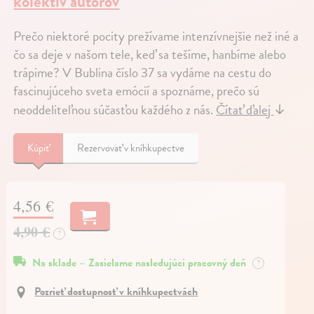
kolektív autorov
Prečo niektoré pocity prežívame intenzívnejšie než iné a
čo sa deje v našom tele, keď sa tešíme, hanbíme alebo
trápime? V Bublina číslo 37 sa vydáme na cestu do
fascinujúceho sveta emócií a spoznáme, prečo sú
neoddeliteľnou súčasťou každého z nás.
Čítať ďalej
↓
Kúpiť
Rezervovať v kníhkupectve
4,56 €
4,90 €
?
Na sklade – Zasielame nasledujúci pracovný deň
?
Pozrieť dostupnosť v kníhkupectvách