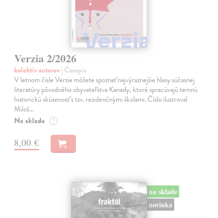
Verzia 2/2026
kolektív autorov
| Časopis
V letnom čísle Verzie môžete spoznať najvýraznejšie hlasy súčasnej
literatúry pôvodného obyvateľstva Kanady, ktoré spracúvajú temnú
historickú skúsenosť s tzv. rezidenčnými školami. Číslo ilustroval
Miloš…
Na sklade
?
8,00 €
na sklade
novinka