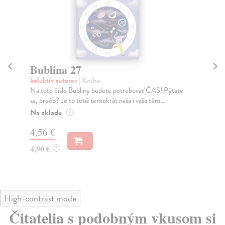
Bublina 27
B
kolektív autorov
| Kniha
kol
Na toto číslo Bubliny budete potrebovať ČAS! Pýtate
Ume
sa, prečo? Je to totiž tentokrát naša i vaša tém...
otv
Na sklade
Na
?
4,56 €
4,
4,90 €
4,
?
High-contrast mode
Čitatelia s podobným vkusom si