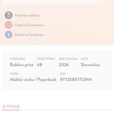
Pridať do wishlistu
Odporučiť známemu
Zdielať na Facebooku
VYDAVATEĽ
POČET STRÁN
ROK VYDANIA
JAZYK
Bublina print
48
2026
Slovenčina
VÄZBA
EAN
Mäkká väzba / Paperback
9772585772344
O TITULE