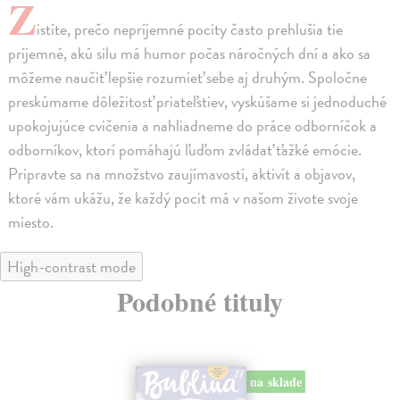
Z
istíte, prečo nepríjemné pocity často prehlušia tie
príjemné, akú silu má humor počas náročných dní a ako sa
môžeme naučiť lepšie rozumieť sebe aj druhým. Spoločne
preskúmame dôležitosť priateľstiev, vyskúšame si jednoduché
upokojujúce cvičenia a nahliadneme do práce odborníčok a
odborníkov, ktorí pomáhajú ľuďom zvládať ťažké emócie.
Pripravte sa na množstvo zaujímavostí, aktivít a objavov,
ktoré vám ukážu, že každý pocit má v našom živote svoje
miesto.
High-contrast mode
Podobné tituly
na sklade