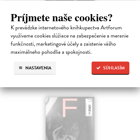
Romboid 1/2026
Príjmete naše cookies?
kolektív autorov
| Časopis
Periodikum je určené predovšetkým literátom, prekladateľom,
K prevádzke internetového kníhkupectva Artforum
kritikom a záujemcom o súčasnú slovenskú literatúru a umenie.
využívame cookies slúžiace na zabezpečenie a meranie
Vychádza v modernej edícii šesťkrát ročne, pričom v každom čísle
publikuje súčasnú…
funkčnosti, marketingové účely a zaistenie vášho
Zasielame do 14 dní
maximálneho pohodlia a spokojnosti.
5,00 €
NASTAVENIA
SÚHLASÍM