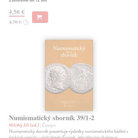
4,56 €
4,70 €
?
Numismatický sborník 39/1-2
Militký Jiří (ed.)
| Časopis
Numismatický sborník prezentuje výsledky numismatického bádání v
českých zemích i v širší střední Evropě. Jeho hlavním úkolem je