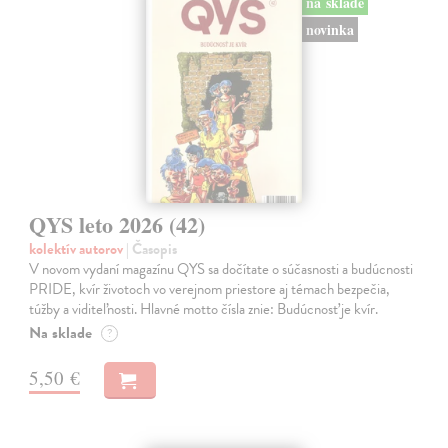
na sklade
novinka
QYS leto 2026 (42)
kolektív autorov
| Časopis
V novom vydaní magazínu QYS sa dočítate o súčasnosti a budúcnosti
PRIDE, kvír životoch vo verejnom priestore aj témach bezpečia,
túžby a viditeľnosti. Hlavné motto čísla znie: Budúcnosť je kvír.
Na sklade
?
5,50 €