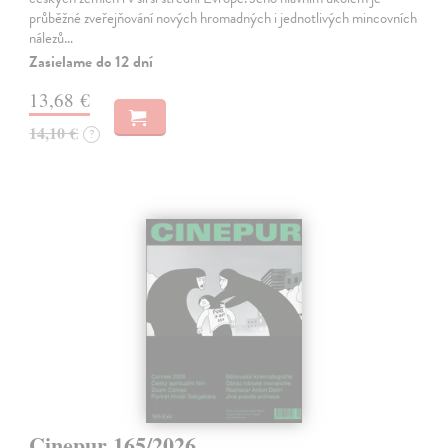
průběžné zveřejňování nových hromadných i jednotlivých mincovních
nálezů…
Zasielame do 12 dní
13,68 €
14,10 €
?
Cinepur 165/2026