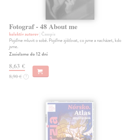
Fotograf - 48 About me
kolektív autorov
| Časopis
Pojďme mluvit o sobě. Pojďme zjišťovat, co jsme a nacházet, kdo
jsme.
Zasielame do 12 dní
8,63 €
8,90 €
?