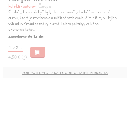
kolektív autorov
| Časopis
České „devadesátky“ byly dlouho hlavně „divoké“ a obklopené
aurou, která je mytizovala a zvláštně vzdalovala, čím blíž byly. Jejich
výklad i vnímání se točily hlavně kolem politiky, velkého
ekonomického…
Zasielame do 12 dní
4,28 €
4,50 €
?
ZOBRAZIŤ ĎALŠIE Z KATEGÓRIE OSTATNÉ PERIODIKÁ