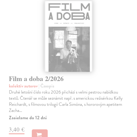
Film a doba 2/2026
kolektív autorov
| Časopis
Druhé letošní číslo roku 2026 přichází s velmi pestrou nabídkou
textů. Čtenář se může seznámit např. s americkou režisérkou Kelly
Reichardt, s filmovou trilogií Carla Simóna, s hororovým apetitem
Zacha…
Zasielame do 12 dní
3,40 €