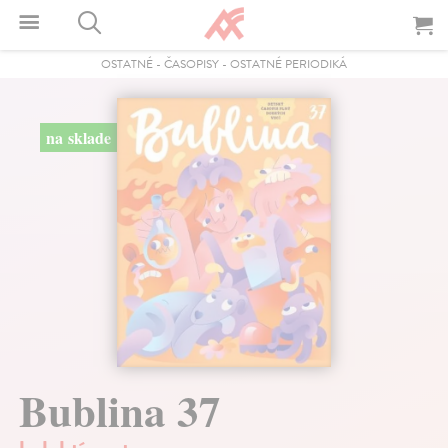
OSTATNÉ
-
ČASOPISY
-
OSTATNÉ PERIODIKÁ
na sklade
Bublina 37