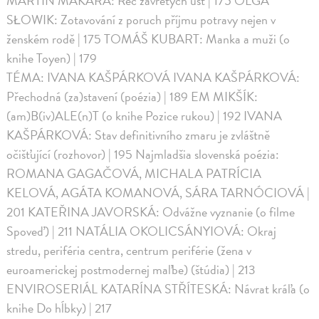
MARTIN MAKARA: Reč zavretých úst | 175 OLGA
SŁOWIK: Zotavování z poruch příjmu potravy nejen v
ženském rodě | 175 TOMÁŠ KUBART: Manka a muži (o
knihe Toyen) | 179
TÉMA: IVANA KAŠPÁRKOVÁ IVANA KAŠPÁRKOVÁ:
Přechodná (za)stavení (poézia) | 189 EM MIKŠÍK:
(am)B(iv)ALE(n)T (o knihe Pozice rukou) | 192 IVANA
KAŠPÁRKOVÁ: Stav definitivního zmaru je zvláštně
očišťující (rozhovor) | 195 Najmladšia slovenská poézia:
ROMANA GAGAČOVÁ, MICHALA PATRÍCIA
KELOVÁ, AGÁTA KOMANOVÁ, SÁRA TARNÓCIOVÁ |
201 KATEŘINA JAVORSKÁ: Odvážne vyznanie (o filme
Spoveď) | 211 NATÁLIA OKOLICSÁNYIOVÁ: Okraj
stredu, periféria centra, centrum periférie (žena v
euroamerickej postmodernej maľbe) (štúdia) | 213
ENVIROSERIÁL KATARÍNA STŘÍTESKÁ: Návrat kráľa (o
knihe Do hĺbky) | 217