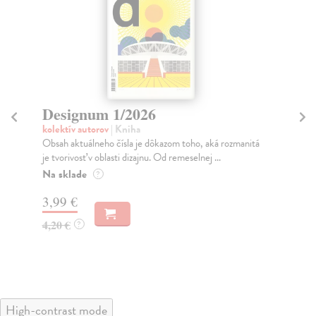
Designum 1/2026
D
kolektív autorov
| Kniha
kol
Obsah aktuálneho čísla je dôkazom toho, aká rozmanitá
Akt
je tvorivosť v oblasti dizajnu. Od remeselnej ...
diz
Na sklade
Na
?
3,99 €
3,
4,20 €
4,
?
High-contrast mode