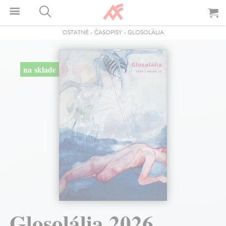
OSTATNÉ
-
ČASOPISY
-
GLOSOLÁLIA
na sklade
Glosolália 2026