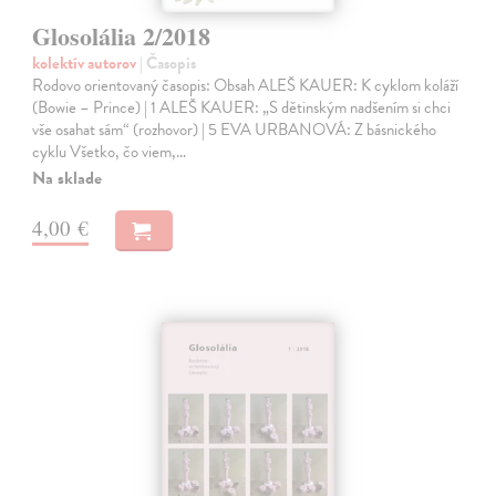
Glosolália 2/2018
kolektív autorov
| Časopis
Rodovo orientovaný časopis: Obsah ALEŠ KAUER: K cyklom koláží
(Bowie – Prince) | 1 ALEŠ KAUER: „S dětinským nadšením si chci
vše osahat sám“ (rozhovor) | 5 EVA URBANOVÁ: Z básnického
cyklu Všetko, čo viem,…
Na sklade
4,00 €