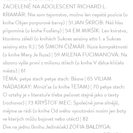
ZACIELENÉ NA ADOLESCENT RICHARD L.
KRAMÁR: Nie som tajomstvo, možno len napätá pozícia (o
knihe Objev purpurové barvy) | 51 JAN ŠKROB: Náš hlas
připomíná (o knihe Fosfény) | 54 EM MIKŠÍK: Len kvírstvo,
ktorému záleží (o knihách Sukces saisóny atto I. a Sukces
saisóny atto II.) | 56 ŠIMON ČIŽMÁR: Ilúzia kompaktnosti
(o knihe Mery Je Iluze) | 59 MILENA FUCIMANOVÁ: Na
obzoru vyšla první z milionu střech (o knihe V dálce křičelo
město) | 61
TÉMA: petya stach petya stach: Básne | 65 VILIAM
NÁDASKAY: Minúť sa (o knihe TETAM) | 70 petya stach:
O vztahy je v literatuře třeba pečovat stejně jako o texty
(rozhovor) | 73 KRYŠTOF MEC: Společně jsme silnější,
mějme se rádi (o knihe Od svého vyoutování nosím jen boty
ve kterých můžu bojovat nebo utéct) | 82
Dve na jednu (knihu Jedináček) ZOFIA BAŁDYGA: