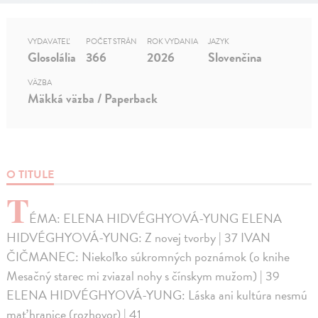
VYDAVATEĽ
POČET STRÁN
ROK VYDANIA
JAZYK
Glosolália
366
2026
Slovenčina
VÄZBA
Mäkká väzba / Paperback
O TITULE
T
ÉMA: ELENA HIDVÉGHYOVÁ-YUNG ELENA
HIDVÉGHYOVÁ-YUNG: Z novej tvorby | 37 IVAN
ČIČMANEC: Niekoľko súkromných poznámok (o knihe
Mesačný starec mi zviazal nohy s čínskym mužom) | 39
ELENA HIDVÉGHYOVÁ-YUNG: Láska ani kultúra nesmú
mať hranice (rozhovor) | 41