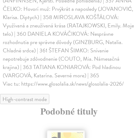
(ANFINNSEN, Kjersti. Posledné pohladenia) | 357 ANNA
ČELKO: Hovorí muž: Prvýkrát a naposledy (JOVANOVIĆ,
Klarisa. Diptych) | 358 MIROSLAVA KOŠŤÁLOVÁ:
Využívaná a zneužívaná krása (RATAJKOWSKI, Emily. Moje
telo) | 360 DANIELA KOVÁČIKOVÁ: Nesprávne
rozhodnutia pre správne dôvody (GINZBURG, Natalia.
Chladné srdce) | 361 ŠTEFAN ŠIMKO: Snívanie
nepotrebuje zdôvodnenie (COUTO, Mia. Námesačná
krajina) | 363 TATIANA KONIAROVÁ: Pod hladinou
(VARGOVÁ, Katarína. Severné more) | 365
Viac tu: https://www.glosolalia.sk/news/glosolalia-2026/
High-contrast mode
Podobné tituly