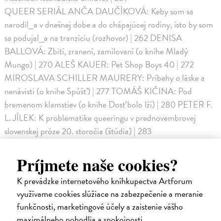
QUEER SERIÁL ANČA DAUČÍKOVÁ: Keby som sa
narodil_a v dnešnej dobe a do chápajúcej rodiny, isto by som
sa podujal_a na tranzíciu (rozhovor) | 262 DENISA
BALLOVÁ: Zbití, zranení, zamilovaní (o knihe Mladý
Mungo) | 270 ALEŠ KAUER: Pet Shop Boys 40 | 272
MIROSLAVA SCHILLER MAURERY: Príbehy o láske a
nenávisti (o knihe Spúšť) | 277 TOMÁŠ KIČINA: Pod
bremenom klamstiev (o knihe Dosť bolo lží) | 280 PETER F.
L. JÍLEK: K problematike queeringu v prednovembrovej
slovenskej próze 20. storočia (štúdia) | 283
KNIŽNICA MARCELY SPIŠŠÁKOVEJ Čo zostáva, plynie
(o knihe Alice) | 293 Sneh na morskom dne (o knihe
Príjmete naše cookies?
Neloučím se navždy) | 295 Rockerky nespia (o knihe Pretend
K prevádzke internetového kníhkupectva Artforum
We’re Dead) | 298 Konečne nás vidíš (o knihe Empúzion) |
využívame cookies slúžiace na zabezpečenie a meranie
301 MAGDALENA KNAPP-MENZEL: Básne (preklad) |
funkčnosti, marketingové účely a zaistenie vášho
305 HÉLENE VINCENT: Vždy som bola skôr mimo
maximálneho pohodlia a spokojnosti.