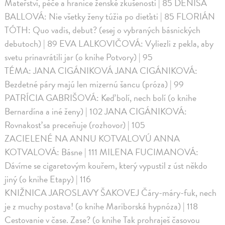
Mateřství, péče a hranice ženské zkušenosti | 85 DENISA
BALLOVÁ: Nie všetky ženy túžia po dieťati | 85 FLORIÁN
TÓTH: Quo vadis, debut? (esej o vybraných básnických
debutoch) | 89 EVA LALKOVIČOVÁ: Vyliezli z pekla, aby
svetu prinavrátili jar (o knihe Potvory) | 95
TÉMA: JANA CIGÁNIKOVÁ JANA CIGÁNIKOVÁ:
Bezdetné páry majú len mizernú šancu (próza) | 99
PATRÍCIA GABRIŠOVÁ: Keď bolí, nech bolí (o knihe
Bernardína a iné ženy) | 102 JANA CIGÁNIKOVÁ:
Rovnakosť sa preceňuje (rozhovor) | 105
ZACIELENÉ NA ANNU KOTVALOVÚ ANNA
KOTVALOVÁ: Básne | 111 MILENA FUCIMANOVÁ:
Dávíme se cigaretovým kouřem, který vypustil z úst někdo
jiný (o knihe Etapy) | 116
KNIŽNICA JAROSLAVY ŠAKOVEJ Čáry-máry-fuk, nech
je z muchy postava! (o knihe Mariborská hypnóza) | 118
Cestovanie v čase. Zase? (o knihe Tak prohraješ časovou