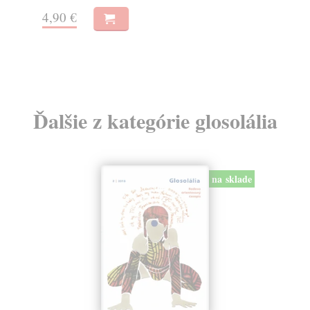
4,90 €
4,
Ďalšie z kategórie glosolália
na sklade