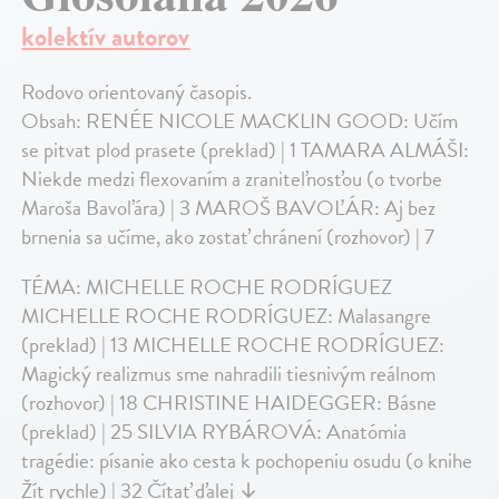
kolektív autorov
Rodovo orientovaný časopis.
Obsah: RENÉE NICOLE MACKLIN GOOD: Učím
se pitvat plod prasete (preklad) | 1 TAMARA ALMÁŠI:
Niekde medzi flexovaním a zraniteľnosťou (o tvorbe
Maroša Bavoľára) | 3 MAROŠ BAVOĽÁR: Aj bez
brnenia sa učíme, ako zostať chránení (rozhovor) | 7
TÉMA: MICHELLE ROCHE RODRÍGUEZ
MICHELLE ROCHE RODRÍGUEZ: Malasangre
(preklad) | 13 MICHELLE ROCHE RODRÍGUEZ:
Magický realizmus sme nahradili tiesnivým reálnom
(rozhovor) | 18 CHRISTINE HAIDEGGER: Básne
(preklad) | 25 SILVIA RYBÁROVÁ: Anatómia
tragédie: písanie ako cesta k pochopeniu osudu (o knihe
Žít rychle) | 32
Čítať ďalej
↓