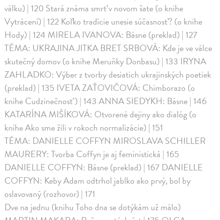
válku) | 120 Stará známa smrť v novom šate (o knihe
Vytrácení) | 122 Koľko tradície unesie súčasnosť? (o knihe
Hody) | 124 MIRELA IVANOVA: Básne (preklad) | 127
TÉMA: UKRAJINA JITKA BRET SRBOVÁ: Kde je ve válce
skutečný domov (o knihe Meruňky Donbasu) | 133 IRYNA
ZAHLADKO: Výber z tvorby desiatich ukrajinských poetiek
(preklad) | 135 IVETA ZAŤOVIČOVÁ: Chimborazo (o
knihe Cudzinečnosť ) | 143 ANNA SIEDYKH: Básne | 146
KATARÍNA MIŠÍKOVÁ: Otvorené dejiny ako dialóg (o
knihe Ako sme žili v rokoch normalizácie) | 151
TÉMA: DANIELLE COFFYN MIROSLAVA SCHILLER
MAURERY: Tvorba Coffyn je aj feministická | 165
DANIELLE COFFYN: Básne (preklad) | 167 DANIELLE
COFFYN: Keby Adam odtrhol jablko ako prvý, bol by
oslavovaný (rozhovor) | 171
Dve na jednu (knihu Toho dna se dotýkám už málo)