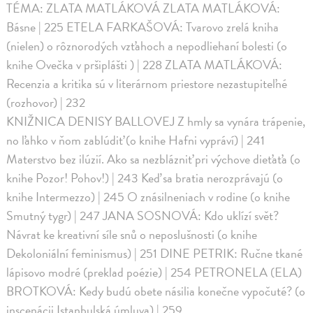
TÉMA: ZLATA MATLÁKOVÁ ZLATA MATLÁKOVÁ:
Básne | 225 ETELA FARKAŠOVÁ: Tvarovo zrelá kniha
(nielen) o rôznorodých vzťahoch a nepodliehaní bolesti (o
knihe Ovečka v pršiplášti ) | 228 ZLATA MATLÁKOVÁ:
Recenzia a kritika sú v literárnom priestore nezastupiteľné
(rozhovor) | 232
KNIŽNICA DENISY BALLOVEJ Z hmly sa vynára trápenie,
no ľahko v ňom zablúdiť (o knihe Hafni vypráví) | 241
Materstvo bez ilúzií. Ako sa nezblázniť pri výchove dieťaťa (o
knihe Pozor! Pohov!) | 243 Keď sa bratia nerozprávajú (o
knihe Intermezzo) | 245 O znásilneniach v rodine (o knihe
Smutný tygr) | 247 JANA SOSNOVÁ: Kdo uklízí svět?
Návrat ke kreativní síle snů o neposlušnosti (o knihe
Dekoloniální feminismus) | 251 DINE PETRIK: Ručne tkané
lápisovo modré (preklad poézie) | 254 PETRONELA (ELA)
BROTKOVÁ: Kedy budú obete násilia konečne vypočuté? (o
inscenácii Istanbulská úmluva) | 259