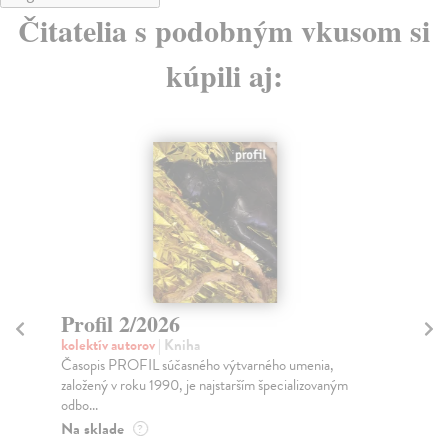
Čitatelia s podobným vkusom si
kúpili aj:
Profil 2/2026
D
kolektív autorov
| Kniha
kol
Časopis PROFIL súčasného výtvarného umenia,
Obs
založený v roku 1990, je najstarším špecializovaným
je 
odbo...
Na
Na sklade
?
3,