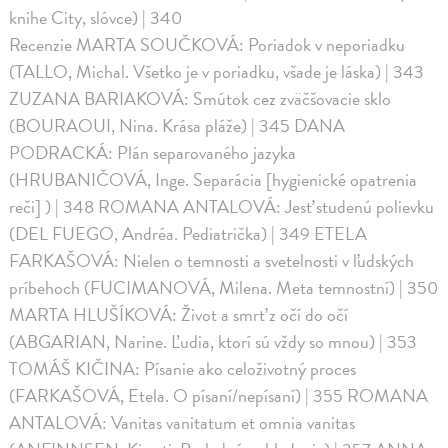
knihe City, slóvce) | 340
Recenzie MARTA SOUČKOVÁ: Poriadok v neporiadku
(TALLO, Michal. Všetko je v poriadku, všade je láska) | 343
ZUZANA BARIAKOVÁ: Smútok cez zväčšovacie sklo
(BOURAOUI, Nina. Krása pláže) | 345 DANA
PODRACKÁ: Plán separovaného jazyka
(HRUBANIČOVÁ, Inge. Separácia [hygienické opatrenia
reči] ) | 348 ROMANA ANTALOVÁ: Jesť studenú polievku
(DEL FUEGO, Andréa. Pediatrička) | 349 ETELA
FARKAŠOVÁ: Nielen o temnosti a svetelnosti v ľudských
príbehoch (FUCIMANOVÁ, Milena. Meta temnostní) | 350
MARTA HLUŠÍKOVÁ: Život a smrť z očí do očí
(ABGARIAN, Narine. Ľudia, ktorí sú vždy so mnou) | 353
TOMÁŠ KIČINA: Písanie ako celoživotný proces
(FARKAŠOVÁ, Etela. O písaní/nepísaní) | 355 ROMANA
ANTALOVÁ: Vanitas vanitatum et omnia vanitas