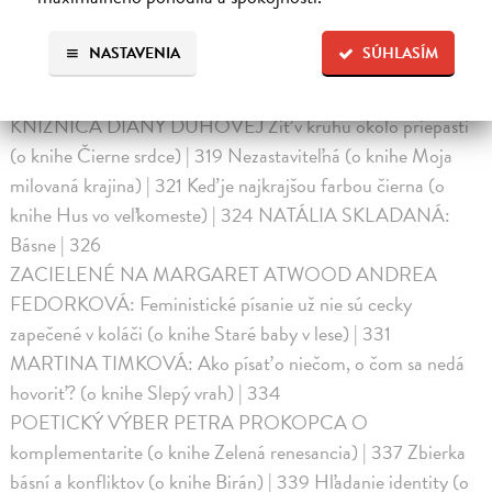
systému (preklad rozhovoru) | 312
Dve na jednu (knihu Ako milovať svoju dcéru) VIKTÓRIA
NASTAVENIA
SÚHLASÍM
APOLÓNIA HAVRILLOVÁ: Matka, dcéra a ticho | 316
ĽUBICA HRONCOVÁ: Zrkadlo matky v očiach dcéry | 316
KNIŽNICA DIANY DÚHOVEJ Žiť v kruhu okolo priepasti
(o knihe Čierne srdce) | 319 Nezastaviteľná (o knihe Moja
milovaná krajina) | 321 Keď je najkrajšou farbou čierna (o
knihe Hus vo veľkomeste) | 324 NATÁLIA SKLADANÁ:
Básne | 326
ZACIELENÉ NA MARGARET ATWOOD ANDREA
FEDORKOVÁ: Feministické písanie už nie sú cecky
zapečené v koláči (o knihe Staré baby v lese) | 331
MARTINA TIMKOVÁ: Ako písať o niečom, o čom sa nedá
hovoriť? (o knihe Slepý vrah) | 334
POETICKÝ VÝBER PETRA PROKOPCA O
komplementarite (o knihe Zelená renesancia) | 337 Zbierka
básní a konfliktov (o knihe Birán) | 339 Hľadanie identity (o