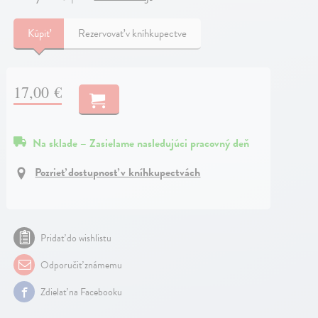
Kúpiť
Rezervovať v kníhkupectve
17,00 €
Na sklade – Zasielame nasledujúci pracovný deň
Pozrieť dostupnosť v kníhkupectvách
Pridať do wishlistu
Odporučiť známemu
Zdielať na Facebooku