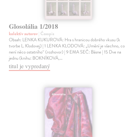
Glosolália 1/2018
kolektív autorov
| Časopis
Obsah: LENKA KUKUROVÁ: Hra s hranicou dobrého vkusu (k
tvorbe L. Klodovej) | 1 LENKA KLODOVÁ: „Umění je všechno, co
není něco ostatního“ (rozhovor) | 9 EMA SEČ: Básne | 15 Dve na
jednu (knihu: BOKNÍKOVÁ,…
titul je vypredaný