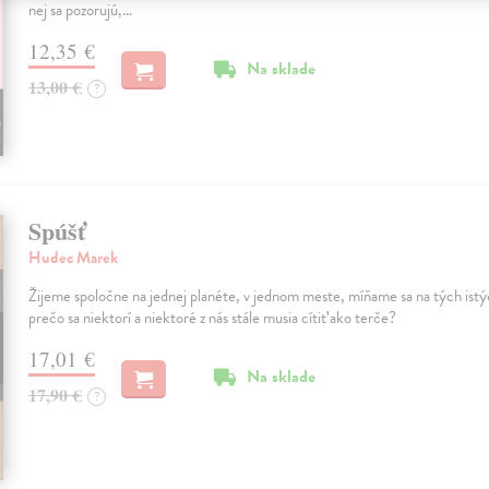
nej sa pozorujú,…
12,35 €
Na sklade
13,00 €
?
Spúšť
Hudec Marek
Žijeme spoločne na jednej planéte, v jednom meste, míňame sa na tých istýc
prečo sa niektorí a niektoré z nás stále musia cítiť ako terče?
17,01 €
Na sklade
17,90 €
?