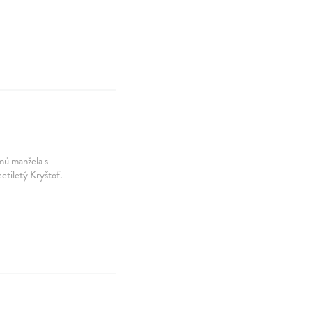
mů manžela s
cetiletý Kryštof.