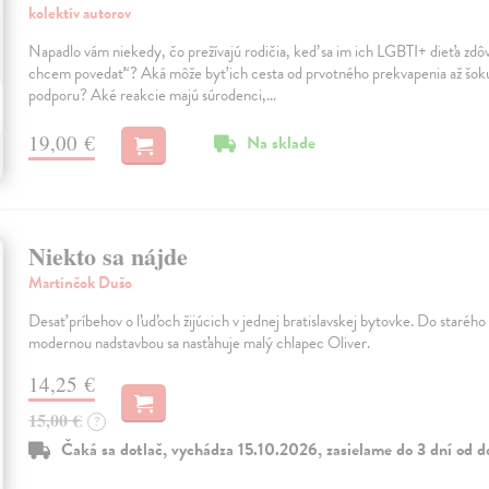
kolektív autorov
Napadlo vám niekedy, čo prežívajú rodičia, keď sa im ich LGBTI+ dieťa zdôv
chcem povedať“? Aká môže byť ich cesta od prvotného prekvapenia až šoku
podporu? Aké reakcie majú súrodenci,…
19,00 €
Na sklade
Niekto sa nájde
Martinčok Dušo
Desať príbehov o ľuďoch žijúcich v jednej bratislavskej bytovke. Do starého
modernou nadstavbou sa nasťahuje malý chlapec Oliver.
14,25 €
15,00 €
?
Čaká sa dotlač, vychádza 15.10.2026, zasielame do 3 dní od d