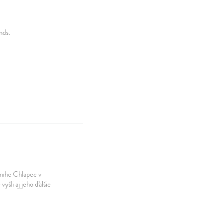
nds.
knihe Chlapec v
yšli aj jeho ďalšie