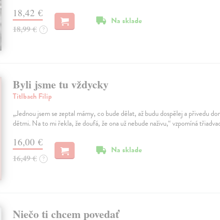
18,42 €
Na sklade
18,99 €
?
Byli jsme tu vždycky
Titlbach Filip
„Jednou jsem se zeptal mámy, co bude dělat, až budu dospělej a přivedu do
dětmi. Na to mi řekla, že doufá, že ona už nebude naživu,“ vzpomíná třiadva
16,00 €
Na sklade
16,49 €
?
Niečo ti chcem povedať