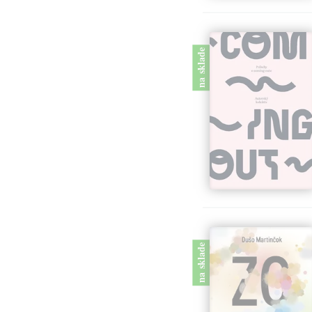
na sklade
na sklade