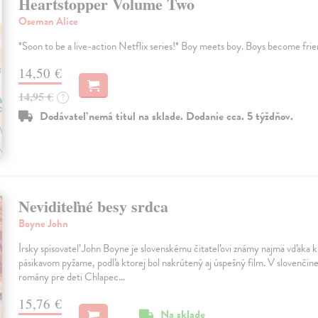
Heartstopper Volume Two
Oseman Alice
*Soon to be a live-action Netflix series!* Boy meets boy. Boys become frie
14,50 €
14,95 €
?
Dodávateľ nemá titul na sklade. Dodanie cca. 5 týždňov.
Neviditeľné besy srdca
Boyne John
Írsky spisovateľ John Boyne je slovenskému čitateľovi známy najmä vďaka 
pásikavom pyžame, podľa ktorej bol nakrútený aj úspešný film. V slovenčine v
romány pre deti Chlapec…
15,76 €
Na sklade