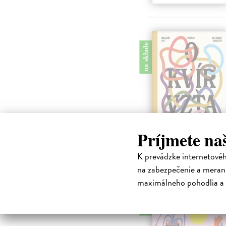
na sklade
Príjmete na
K prevádzke internetové
na zabezpečenie a merani
maximálneho pohodlia a 
na sklade