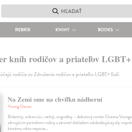
REBRÍK
KNIHY
BOOKS
r kníh rodičov a priateľov LGBT+
účajú rodičia zo Združenia rodičov a priateľov LGBT+ ľudí.
Na Zemi sme na chvíľku nádherní
Vuong Ocean
Brilantný, srdcervúci, nežný, originálny – debutový román Oceana Vuonga 
zdrvujúcim portrétom rodiny a zároveň dokladom oslobodzujúcej sily rozprá
ktorému nikto nepovie…