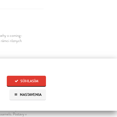
íbehy o coming-
v rámci rôznych
SÚHLASÍM
NASTAVENIA
e komunitný život
 osamelo. Postavy v