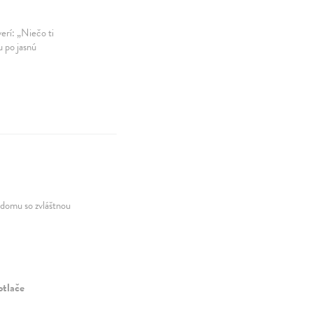
erí: „Niečo ti
 po jasnú
 domu so zvláštnou
otlače