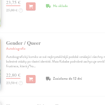
23,75 €
Na sklade
25,00 €
?
Gender / Queer
Autobiografie
Autobiografický komiks ve své nejkrystaličtější podobě vznášející všechny 
bolestné otázky po vlastní identitě. Maia Kobabe podrobně zachycuje smršť 
frustrace, která ji*ho…
22,80 €
Zasielame do 12 dní
23,50 €
?