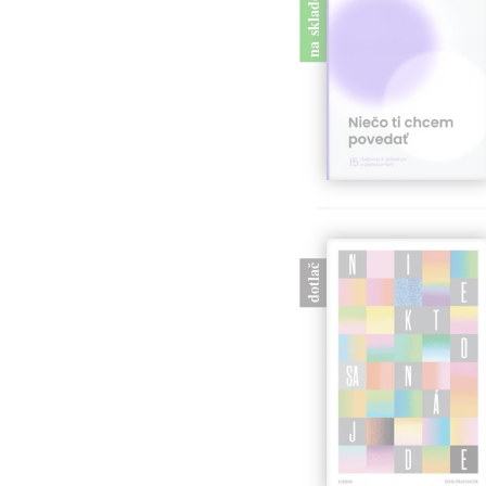
na sklade
dotlač