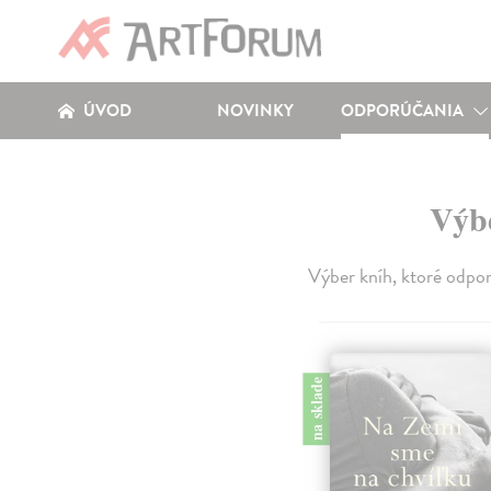
ÚVOD
NOVINKY
ODPORÚČANIA
Výbe
Výber kníh, ktoré odpor
na sklade