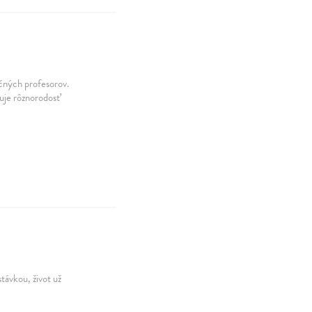
ačných profesorov.
uje rôznorodosť
távkou, život už