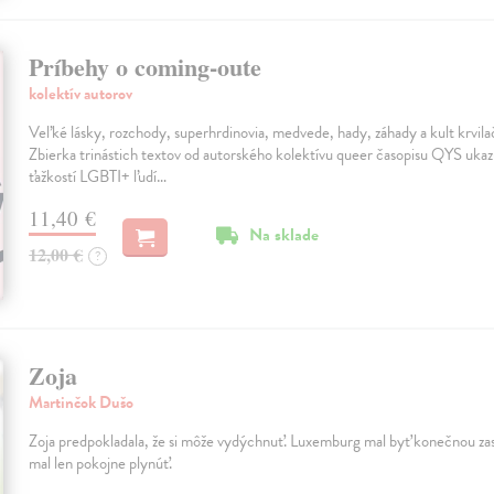
Príbehy o coming-oute
kolektív autorov
Veľké lásky, rozchody, superhrdinovia, medvede, hady, záhady a kult krvil
Zbierka trinástich textov od autorského kolektívu queer časopisu QYS ukaz
ťažkostí LGBTI+ ľudí…
11,40 €
Na sklade
12,00 €
?
Zoja
Martinčok Dušo
Zoja predpokladala, že si môže vydýchnuť. Luxemburg mal byť konečnou zas
mal len pokojne plynúť.