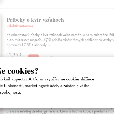
Príbehy o kvír vzťahoch
kolektív autorstva
Zbierka textov Príbehy o kvír vzťahoch voľne nadväzuje na minuloročné Pr
oute. Autorstvo magazínu QYS prináša trinásť rôznych pohľadov na vzťahy 
písmeniek LGBTI+ abecedy,…
12,35 €
Na sklade
13,00 €
?
še cookies?
ho kníhkupectva Artforum využívame cookies slúžiace
e funkčnosti, marketingové účely a zaistenie vášho
Len trochu v poriadku
spokojnosti.
Varcholová Jana
Debutová zbierka poviedok Jany Varcholovej Len trochu v poriadku ukazuj
prevažne mladšej strednej generácie, ktorá sa tlačí na kope, a predsa sa cíti