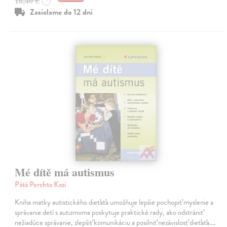
16,40 €
?
Zasielame do 12 dní
Mé dítě má autismus
Pátá Perchta Kazi
Kniha matky autistického dieťaťa umožňuje lepšie pochopiť myslenie a
správanie detí s autizmoma poskytuje praktické rady, ako odstrániť
nežiadúce správanie, zlepšiť komunikáciu a posilniť nezávislosť dieťaťa.…