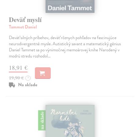
Deväť myslí
Tammet Daniel
Deväť silných príbehov, deväť rôznych pohľadov na fascinujúce
neurodivergentné mysle. Autistický savant a matematický génius
Daniel Tammet sa po výnimočnej memoárovej knihe Narodený v
modrú stredu rozhodol…
18,91 €
19,90 €
?
Na sklade
na sklade