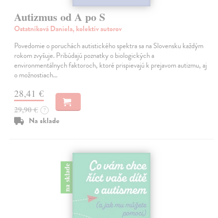
Autizmus od A po S
Ostatníková Daniela, kolektív autorov
Povedomie o poruchách autistického spektra sa na Slovensku každým
rokom zvyšuje. Pribúdajú poznatky o biologických a
environmentálnych faktoroch, ktoré prispievajú k prejavom autizmu, aj
o možnostiach…
28,41 €
29,90 €
?
Na sklade
na sklade