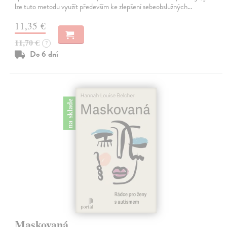
lze tuto metodu využít především ke zlepšení sebeobslužných…
11,35 €
11,70 €
?
Do 6 dní
na sklade
Maskovaná