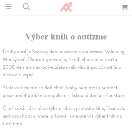
Výber kníh o autizme
Druhý apríl je Svetový deň povedomia o autizme. Volá sa aj
Modrý deň. Dobrou správou je, že od jeho vzniku v roku
2008 vieme o neurodiverziete oveľa viac a spoločnosť je o
niečo citlivejšia.
Stále však máme čo dobiehať. Knihy nám môžu pomôcť
porozumieť osobám na spektre s láskou, úctou a rešpektom.
Či už sa vás táto téma týka osobne, profesionálne, či sa o ňu
jednoducho zaujímate, pripravili sme pre vás výber kníh na
túto tému.