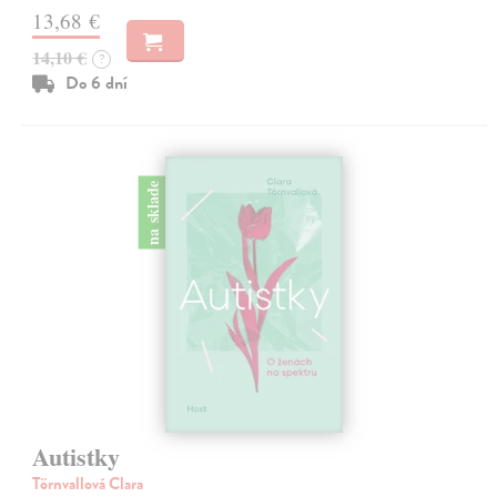
13,68 €
14,10 €
?
Do 6 dní
na sklade
Autistky
Törnvallová Clara