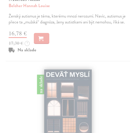
Belcher Hannah Louise
Ženský autismus je téma, kterému mnozí nerozumí. Navíc, autismus je
přece ta „mužská“ diagnóza, ženy autistkami ani být nemohou, říká se.
16,78 €
17,30 €
?
Na sklade
na sklade