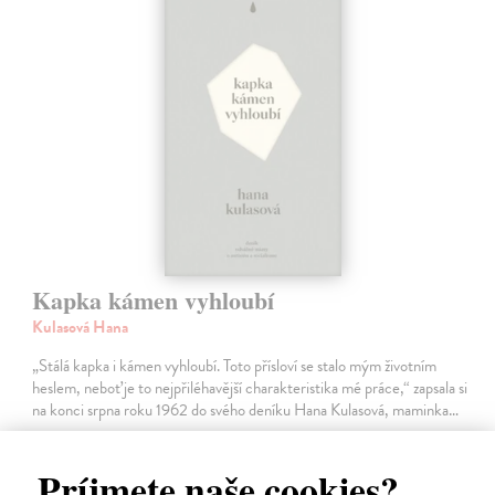
Kapka kámen vyhloubí
Kulasová Hana
„Stálá kapka i kámen vyhloubí. Toto přísloví se stalo mým životním
heslem, neboť je to nejpřiléhavější charakteristika mé práce,“ zapsala si
na konci srpna roku 1962 do svého deníku Hana Kulasová, maminka…
13,19 €
Príjmete naše cookies?
13,60 €
?