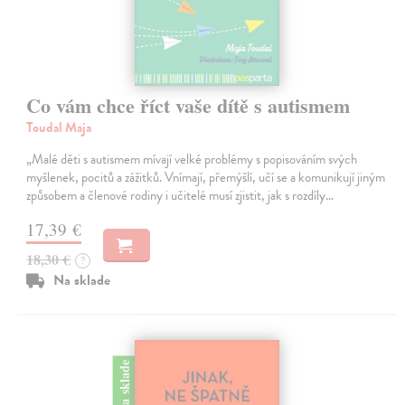
Co vám chce říct vaše dítě s autismem
Toudal Maja
„Malé děti s autismem mívají velké problémy s popisováním svých
myšlenek, pocitů a zážitků. Vnímají, přemýšlí, učí se a komunikují jiným
způsobem a členové rodiny i učitelé musí zjistit, jak s rozdíly…
17,39 €
18,30 €
?
Na sklade
na sklade