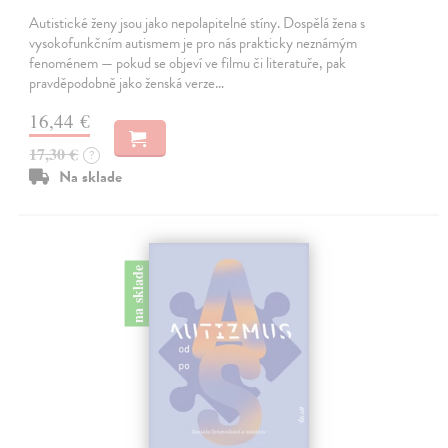
Autistické ženy jsou jako nepolapitelné stíny. Dospělá žena s
vysokofunkčním autismem je pro nás prakticky neznámým
fenoménem — pokud se objeví ve filmu či literatuře, pak
pravděpodobně jako ženská verze…
16,44 €
17,30 €
?
Na sklade
na sklade