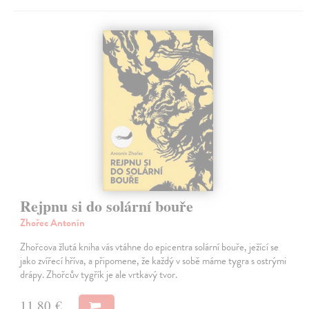
Rejpnu si do solární bouře
Zhořec Antonín
Zhořcova žlutá kniha vás vtáhne do epicentra solární bouře, ježící se
jako zvířecí hříva, a připomene, že každý v sobě máme tygra s ostrými
drápy. Zhořcův tygřík je ale vrtkavý tvor.
11,80 €