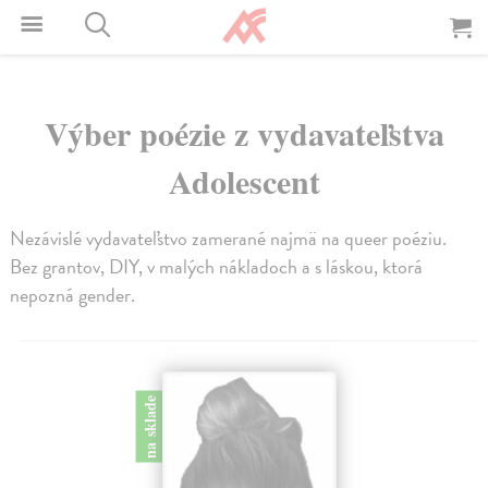
Výber poézie z vydavateľstva
Adolescent
Nezávislé vydavateľstvo zamerané najmä na queer poéziu.
Bez grantov, DIY, v malých nákladoch a s láskou, ktorá
nepozná gender.
na sklade