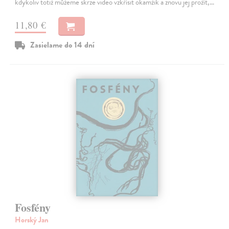
kdykoliv totiž můžeme skrze video vzkřísit okamžik a znovu jej prožít,…
11,80 €
Zasielame do 14 dní
Fosfény
Horský Jan