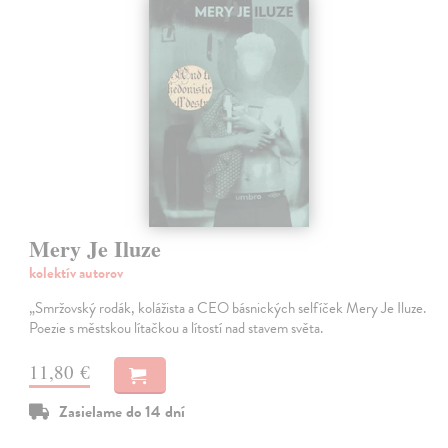
Mery Je Iluze
kolektív autorov
„Smržovský rodák, kolážista a CEO básnických selfíček Mery Je Iluze.
Poezie s městskou lítačkou a lítostí nad stavem světa.
11,80 €
Zasielame do 14 dní