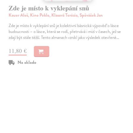
Zde je místo k vyklepání snů
Kauer Aleš, Kino Peklo, Klasová Terézia, Spěváček Jan
Zde je místo k vyklepání snů je kolektivní básnická výpověď o lásce
budoucnosti – o lásce, která se rodí, přetrvává i mizí v časech, jež se
zdají být stále těžší. Tento almanach vznikl jako výsledek otevřené…
11,80 €
Na sklade