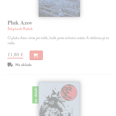
Pluk Azov
Štěpánek Radek
O pluku Azov víme jen tolik, kolik jsme ochotni unést. A většinou je to
málo.
11,80 €
Na sklade
na sklade