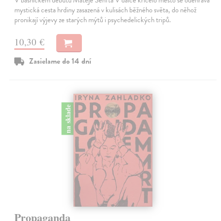
mystická cesta hrdiny zasazená v kulisách běžného světa, do něhož
pronikají výjevy ze starých mýtů i psychedelických tripů.
10,30 €
Zasielame do 14 dní
na sklade
Propaganda