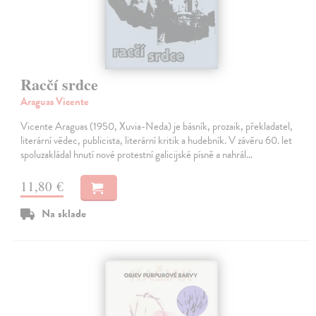
Racčí srdce
Araguas Vicente
Vicente Araguas (1950, Xuvia-Neda) je básník, prozaik, překladatel,
literární vědec, publicista, literární kritik a hudebník. V závěru 60. let
spoluzakládal hnutí nové protestní galicijské písně a nahrál…
11,80 €
Na sklade