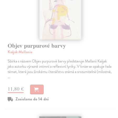
Objev purpurové barvy
Kašjak Mellanie
Sbírka s názvem Objev purpurové barvy představuje Mellanii Kašjak
jako autorku výrazně intimní a reflexivní lyriky. V knize se opakuje řada
témat, která jsou širokému čtenářstvu známá a srozumitelná (milostné,
…
11,80 €
Zasielame do 14 dní