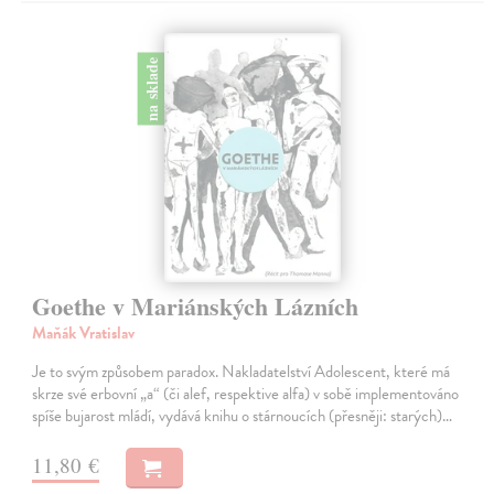
na sklade
Goethe v Mariánských Lázních
Maňák Vratislav
Je to svým způsobem paradox. Nakladatelství Adolescent, které má
skrze své erbovní „a“ (či alef, respektive alfa) v sobě implementováno
spíše bujarost mládí, vydává knihu o stárnoucích (přesněji: starých)…
11,80 €