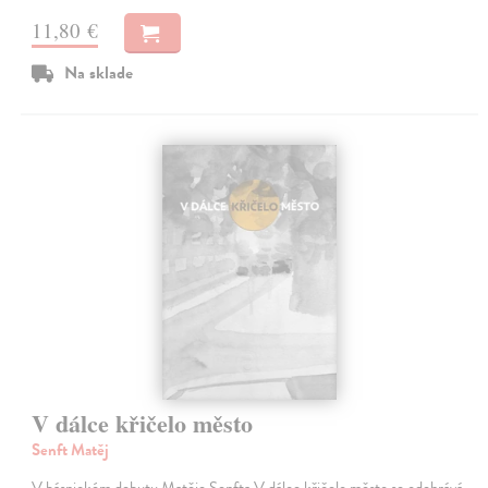
11,80 €
Na sklade
V dálce křičelo město
Senft Matěj
V básnickém debutu Matěje Senfta V dálce křičelo město se odehrává