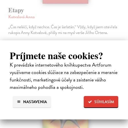
Etapy
Kotvalová Anna
„Čas neléčí, když nechce. Čas je šarlatán.“ Vždy, když jsem otevřela
rukopis Anny Kotvalové, přišly mi na mysl verše Jiřího Ortena.
11,80 €
Príjmete naše cookies?
Zasielame do 14 dní
K prevádzke internetového kníhkupectva Artforum
využívame cookies slúžiace na zabezpečenie a meranie
funkčnosti, marketingové účely a zaistenie vášho
maximálneho pohodlia a spokojnosti.
NASTAVENIA
SÚHLASÍM