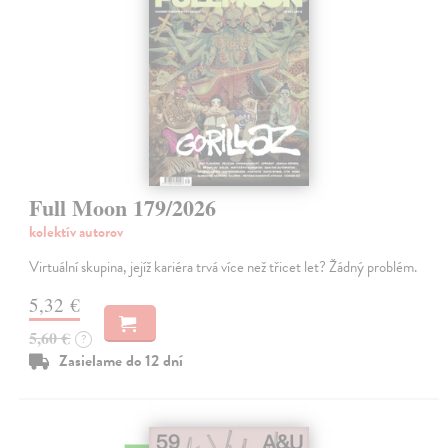
Full Moon 179/2026
kolektív autorov
Virtuální skupina, jejíž kariéra trvá více než třicet let? Žádný problém.
5,32 €
5,60 €
?
Zasielame do 12 dní