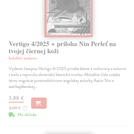
Vertigo 4/2025 + príloha Nin Perleť na
tvojej čiernej koži
kolektív autorov
Vydanie časopisu Vertigo 4/2025 prináša básne a rozhovory s autormi
z exilu a najnovšiu slovenskú básnickú tvorbu. Aktuálne číslo uvádza
tému migrácie prostredníctvom angolskej autorky Aaiún Nin a
azerbajdžanskej…
3,88 €
4,00 €
?
Na sklade