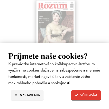
Príjmete naše cookies?
Rozum 8/2025 - október
K prevádzke internetového kníhkupectva Artforum
kolektív autorov
využívame cookies slúžiace na zabezpečenie a meranie
V Rozume sa Katarína Brziaková venuje spisovateľke Jane Austenovej a
funkčnosti, marketingové účely a zaistenie vášho
okrem iného tu nájdete aj novú poviedku Pavla Weissa, recenziu
maximálneho pohodlia a spokojnosti.
Jaroslava Šranka na zbierku poézie Igora Hochela Vrany na jarmoku či…
4,00 €
NASTAVENIA
SÚHLASÍM
Zasielame do 14 dní