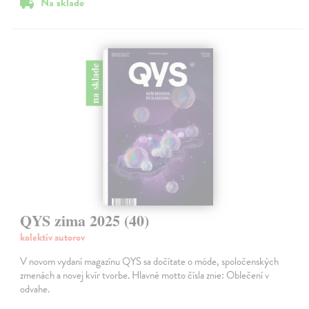
Na sklade
na sklade
QYS zima 2025 (40)
kolektív autorov
V novom vydaní magazínu QYS sa dočítate o móde, spoločenských
zmenách a novej kvír tvorbe. Hlavné motto čísla znie: Oblečení v
odvahe.