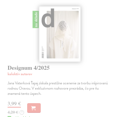
na sklade
Designum 4/2025
kolektív autorov
Jana Vaterková Ťapaj získala prestížne ocenenie za tvorbu inšpirovanú
rodnou Oravou. V exkluzívnom rozhovore prezrádza, čo pre ňu
znamená tento úspech.
3,99 €
4,20 €
?