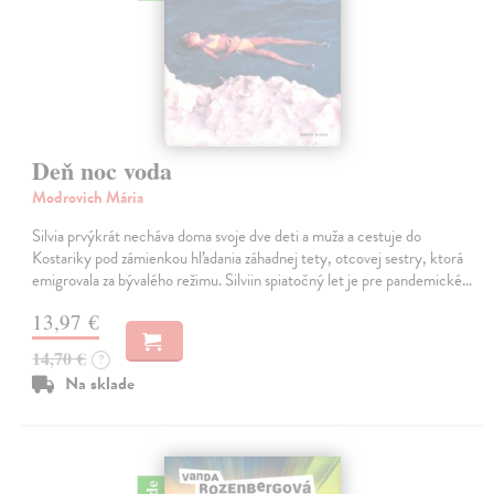
Deň noc voda
Modrovich Mária
Silvia prvýkrát necháva doma svoje dve deti a muža a cestuje do
Kostariky pod zámienkou hľadania záhadnej tety, otcovej sestry, ktorá
emigrovala za bývalého režimu. Silviin spiatočný let je pre pandemické…
13,97 €
14,70 €
?
Na sklade