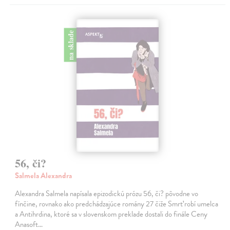
na sklade
56, či?
Salmela Alexandra
Alexandra Salmela napísala epizodickú prózu 56, či? pôvodne vo
fínčine, rovnako ako predchádzajúce romány 27 čiže Smrť robí umelca
a Antihrdina, ktoré sa v slovenskom preklade dostali do finále Ceny
Anasoft…