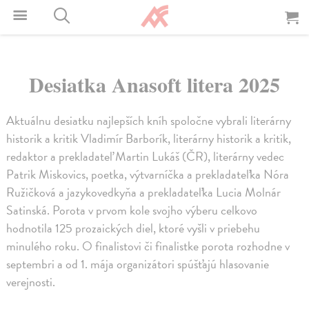
Desiatka Anasoft litera 2025
Aktuálnu desiatku najlepších kníh spoločne vybrali literárny
historik a kritik Vladimír Barborík, literárny historik a kritik,
redaktor a prekladateľ Martin Lukáš (ČR), literárny vedec
Patrik Miskovics, poetka, výtvarníčka a prekladateľka Nóra
Ružičková a jazykovedkyňa a prekladateľka Lucia Molnár
Satinská. Porota v prvom kole svojho výberu celkovo
hodnotila 125 prozaických diel, ktoré vyšli v priebehu
minulého roku. O finalistovi či finalistke porota rozhodne v
septembri a od 1. mája organizátori spúšťajú hlasovanie
verejnosti.