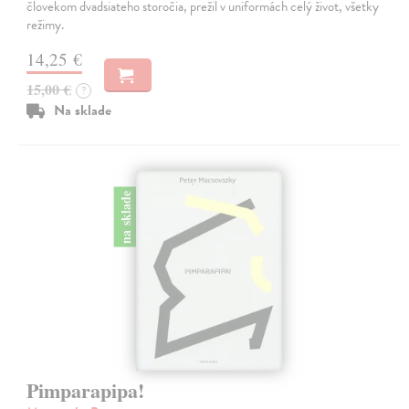
človekom dvadsiateho storočia, prežil v uniformách celý život, všetky
režimy.
14,25 €
15,00 €
?
Na sklade
na sklade
Pimparapipa!