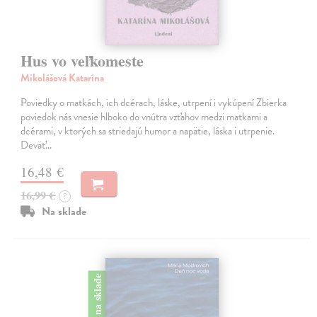
Hus vo veľkomeste
Mikolášová Katarína
Poviedky o matkách, ich dcérach, láske, utrpení i vykúpení Zbierka
poviedok nás vnesie hlboko do vnútra vzťahov medzi matkami a
dcérami, v ktorých sa striedajú humor a napätie, láska i utrpenie.
Deväť…
16,48 €
16,99 €
?
Na sklade
na sklade