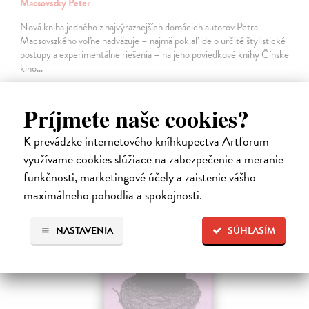
Macsovszky Peter
Nová kniha jedného z najvýraznejších domácich autorov Petra
Macsovszkého voľne nadväzuje – najmä pokiaľ ide o určité štylistické
postupy a experimentálne riešenia – na jeho poviedkové knihy Čínske
kino…
14,25 €
Príjmete naše cookies?
15,00 €
?
Na sklade
K prevádzke internetového kníhkupectva Artforum
využívame cookies slúžiace na zabezpečenie a meranie
funkčnosti, marketingové účely a zaistenie vášho
maximálneho pohodlia a spokojnosti.
na sklade
NASTAVENIA
SÚHLASÍM