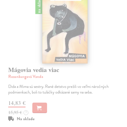
na sklade
Mágovia vedia viac
Rozenbergová Vanda
Dida a Mima sú sestry. Rané detstvo prežili vo veľmi náročných
podmienkach, boli to tuláčky odkázané samy na seba.
14,83 €
15,95 €
?
Na sklade