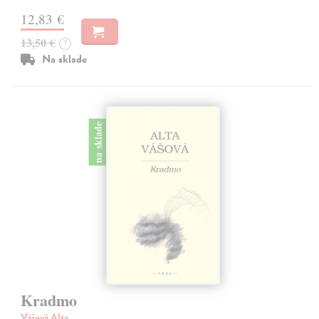
12,83 €
13,50 €
?
Na sklade
na sklade
Kradmo
Vášová Alta