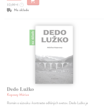
12,00 €
?
Na sklade
na sklade
Dedo Lužko
Kopcsay Márius
Román o súzvuku i kontraste odlišných svetov. Dedo Lužko je