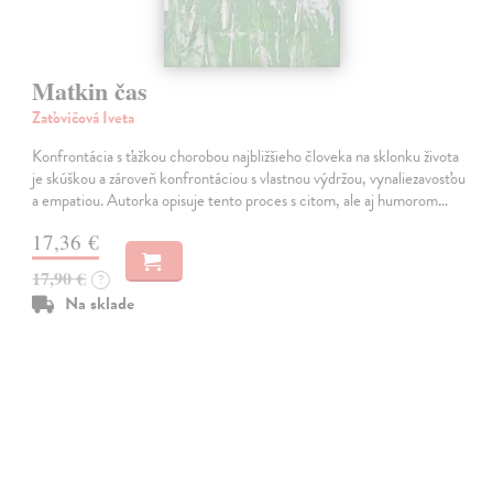
Matkin čas
Zaťovičová Iveta
Konfrontácia s ťažkou chorobou najbližšieho človeka na sklonku života
je skúškou a zároveň konfrontáciou s vlastnou výdržou, vynaliezavosťou
a empatiou. Autorka opisuje tento proces s citom, ale aj humorom…
17,36 €
17,90 €
?
Na sklade