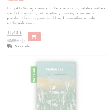
Prózy Alty Vášovej, charakteristické reflexívnosťou, metaforickosťou a
špecifickou syntaxou, často zvláštne rytmizovanými pasážami, v
poslednej dobe ešte výraznejšie inklinujú k premosťovaniu medzi
autobiografickým…
11,40 €
12,00 €
?
Na sklade
na sklade