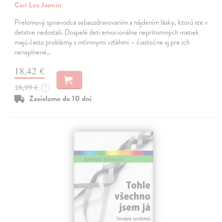
Cori Lee Jasmin
Prelomový sprievodca sebauzdravovaním a nájdením lásky, ktorú ste v
detstve nedostali. Dospelé deti emocionálne neprítomných matiek
majú často problémy s intímnymi vzťahmi – čiastočne aj pre ich
nenaplnené…
18,42 €
18,99 €
?
Zasielame do 10 dní