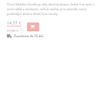
Úmrtí blízkého člověka je vždy náročná situace. Jedná-li se navíc o
úmrtí náhlé a nečekané, neřkuli násilné, je to okamžik, který
pozůstalým doslova obrátí život naruby.
14,55 €
15,00 €
?
Zasielame do 12 dní