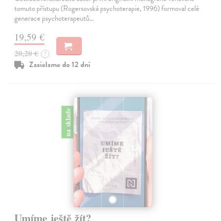
tomuto přístupu (Rogersovská psychoterapie, 1996) formoval celé
generace psychoterapeutů…
19,59 €
20,20 €
?
Zasielame do 12 dní
na sklade
Umíme ještě žít?