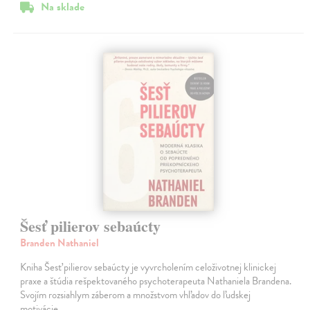
Na sklade
Šesť pilierov sebaúcty
Branden Nathaniel
Kniha Šesť pilierov sebaúcty je vyvrcholením celoživotnej klinickej
praxe a štúdia rešpektovaného psychoterapeuta Nathaniela Brandena.
Svojím rozsiahlym záberom a množstvom vhľadov do ľudskej
motivácie…