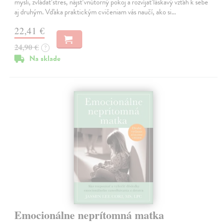
mysli, zvládať stres, nájsť vnútorný pokoj a rozvíjať láskavý vzťah k sebe
aj druhým. Vďaka praktickým cvičeniam vás naučí, ako si…
22,41 €
24,90 €
?
Na sklade
Emocionálne neprítomná matka