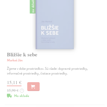
na sklade
Bližšie k sebe
Markoš Ján
Žijeme v dobe prostriedkov. Sú všade: dopravné prostriedky,
informačné prostriedky, čistiace prostriedky.
15,11 €
15,90 €
?
Na sklade