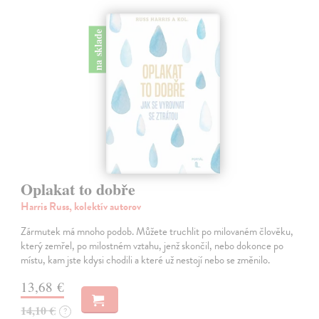
na sklade
Oplakat to dobře
Harris Russ, kolektív autorov
Zármutek má mnoho podob. Můžete truchlit po milovaném člověku,
který zemřel, po milostném vztahu, jenž skončil, nebo dokonce po
místu, kam jste kdysi chodili a které už nestojí nebo se změnilo.
13,68 €
14,10 €
?