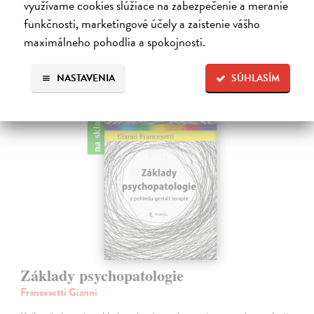
využívame cookies slúžiace na zabezpečenie a meranie
20,76 €
funkčnosti, marketingové účely a zaistenie vášho
21,40 €
?
maximálneho pohodlia a spokojnosti.
Zasielame do 12 dní
NASTAVENIA
SÚHLASÍM
na sklade
Základy psychopatologie
Francesetti Gianni