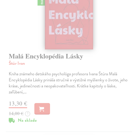
Malá Encyklopédia Lásky
Štúr Ivan
Kniha známeho detského psychológa profesora Ivana Štúra Malá
Encyklopédia Lásky prináša stručné a výstižné myšlienky o živote, jeho
kráse, jedinečnosti a neopakovateľnosti. Krátke kapitoly o láske,
zaľúbení,…
13,30 €
14,00 €
?
Na sklade