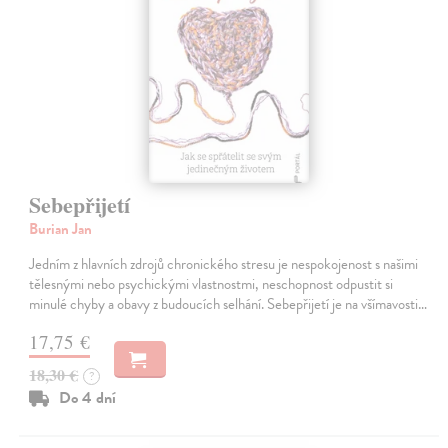
Sebepřijetí
Burian Jan
Jedním z hlavních zdrojů chronického stresu je nespokojenost s našimi
tělesnými nebo psychickými vlastnostmi, neschopnost odpustit si
minulé chyby a obavy z budoucích selhání. Sebepřijetí je na všímavosti…
17,75 €
18,30 €
?
Do 4 dní