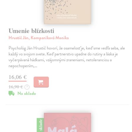
Umenie blízkosti
Hrustič Ján, Kompaníková Monika
Psychológ Ján Hrustič hovorí, že osamelosť je, keď sme vedľa seba, ale
každý vo svojom svete. Keď partnerstvo upadne do rutiny a láska je
vyčerpávaná hádkami, vzájomnými zraneniami, netoleranciou a
nepochopením,…
16,06 €
16,90 €
?
Na sklade
na sklade