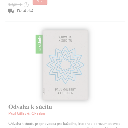
23,50 €
?
Do 4 dní
na sklade
Odvaha k súcitu
Paul Gilbert, Choden
Odvaha k súcitu je sprievodca pre každého, kto chce porozumieť svojej