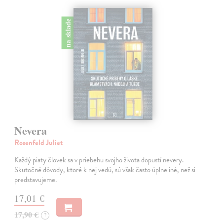
na sklade
Nevera
Rosenfeld Juliet
Každý piaty človek sa v priebehu svojho života dopustí nevery.
Skutočné dôvody, ktoré k nej vedú, sú však často úplne iné, než si
predstavujeme.
17,01 €
17,90 €
?