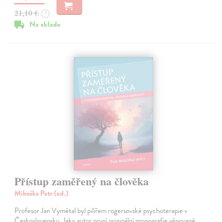
21,10 €
?
Na sklade
Přístup zaměřený na člověka
Mikoška Petr (ed.)
Profesor Jan Vymětal byl pilířem rogersovské psychoterapie v
Československu. Jako autor první originální monografie věnované