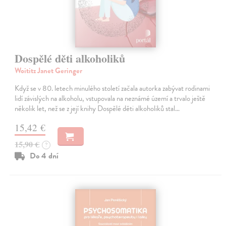
Dospělé děti alkoholiků
Woititz Janet Geringer
Když se v 80. letech minulého století začala autorka zabývat rodinami
lidí závislých na alkoholu, vstupovala na neznámé území a trvalo ještě
několik let, než se z její knihy Dospělé děti alkoholiků stal…
15,42 €
15,90 €
?
Do 4 dní