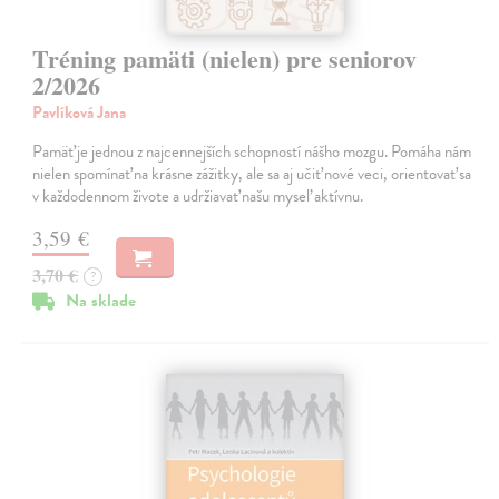
Tréning pamäti (nielen) pre seniorov
2/2026
Pavlíková Jana
Pamäť je jednou z najcennejších schopností nášho mozgu. Pomáha nám
nielen spomínať na krásne zážitky, ale sa aj učiť nové veci, orientovať sa
v každodennom živote a udržiavať našu myseľ aktívnu.
3,59 €
3,70 €
?
Na sklade