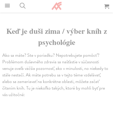
Keď je duši zima / výber kníh z
psychológie
Ako sa máte? Ste v poriadku? Nepotrebujete pomôcť?
Problémom duševného zdravia sa našťastie v súčasnosti
venuje oveľa väčšia pozornosť, ako v minulosti, no niekedy to
stále nestačí. Ak máte potrebu sa v tejto téme vzdelávať,
alebo sa zameriavať na konkrétne oblasti, môžete začať
čítaním kníh. Tu je niekoľko takých, ktoré by mohli byť pre
vás užitočné: