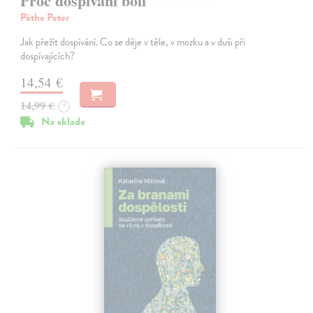
Proč dospívání bolí
Pöthe Peter
Jak přežít dospívání. Co se děje v těle, v mozku a v duši při
dospívajících?
14,54 €
14,99 €
?
Na sklade