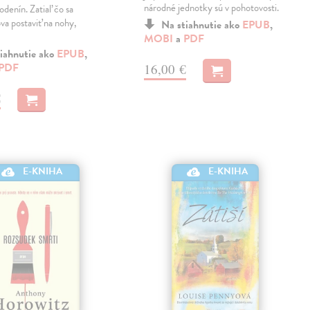
národné jednotky sú v pohotovosti.
odenín. Zatiaľ čo sa
va postaviť na nohy,
Na stiahnutie ako
EPUB
,
MOBI
a
PDF
iahnutie ako
EPUB
,
PDF
16,00 €
€
E-KNIHA
E-KNIHA