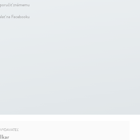
oručiť známemu
elať na Facebooku
VYDAVATEĽ
Ikar