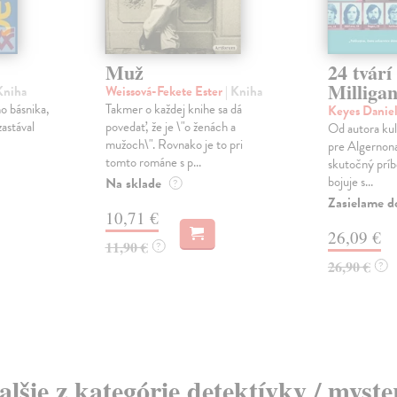
Muž
24 tvárí
Milliga
Kniha
Weissová-Fekete Ester
| Kniha
o básnika,
Takmer o každej knihe sa dá
Keyes Danie
astával
povedať, že je \"o ženách a
Od autora kul
mužoch\". Rovnako je to pri
pre Algernona
tomto románe s p...
skutočný príb
bojuje s...
Na sklade
?
Zasielame d
10,71 €
26,09 €
11,90 €
?
26,90 €
?
alšie z kategórie detektívky / myste