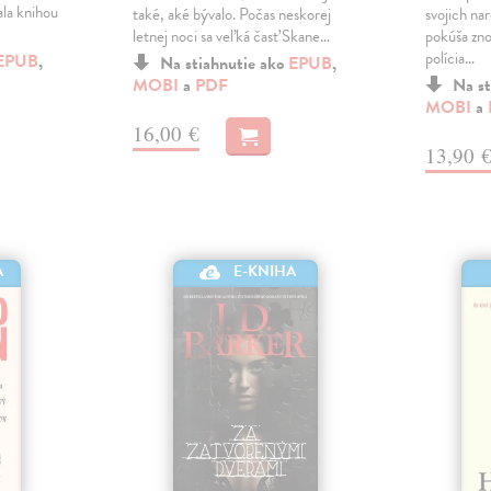
ala knihou
také, aké bývalo. Počas neskorej
svojich nar
letnej noci sa veľká časť Skane…
pokúša zno
polícia…
EPUB
,
Na stiahnutie ako
EPUB
,
MOBI
a
PDF
Na st
MOBI
a
16,00 €
13,90 
A
E-KNIHA