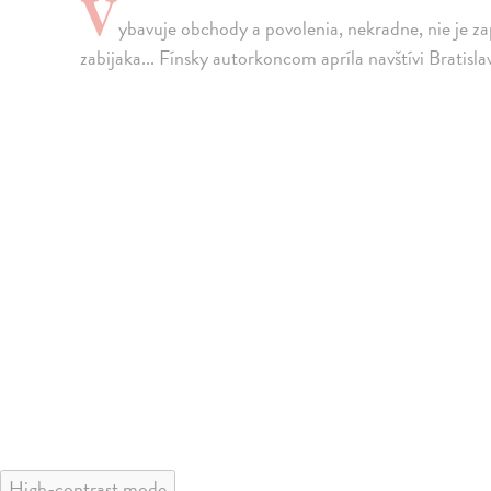
V
ybavuje obchody a povolenia, nekradne, nie je za
zabijaka... Fínsky autorkoncom apríla navštívi Bratislav
High-contrast mode