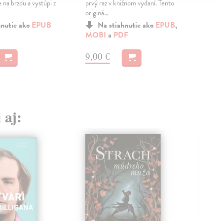
 na brzdu a vystúpi z
prvý raz v knižnom vydaní. Tento
tie
originá...
čitat
hnutie ako
EPUB
Na stiahnutie ako
EPUB
,
MOBI
a
PDF
a
E
9,00 €
9,
 aj: