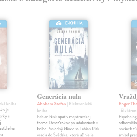
A
E-KNIHA
Generácia nula
Vražd
ická kniha
Ahnhem Stefan
| Elektronická
Enger Tho
ko je
kniha
| Elektron
orky s
Fabian Risk opäť v majstrovskej
Psychologi
j
forme Desať rokov po udalostiach v
odborníčka
ásťdielna
knihe Posledný klinec sa Fabian Risk
nociach zú
ra
vracia do Švédska, ktoré už nie je
zmizol pre