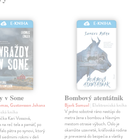
E-KNIHA
E-KNIHA
y v Sone
Bombový atentátnik
mas, Gustawsson Johana
Bjork Samuel
| Elektronická kniha
V jedno sobotné ráno nastúpi do
ická kniha
metra žena s bombou a hlavným
čka Kari Vossová,
mestom otrasie výbuch. Oslo je
 na reč tela a pamäť, po
okamžite uzavreté, kráľovská rodina
falo pátra po synovi, ktorý
je prevezená do bezpečia a všetky
d siedmimi rokmi v deň