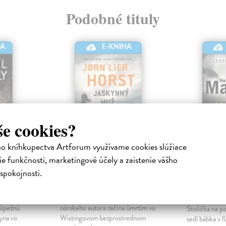
Podobné tituly
HA
E-KNIHA
še cookies?
ho kníhkupectva Artforum využívame cookies slúžiace
e funkčnosti, marketingové účely a zaistenie vášho
vdy
Jaskynný muž
Muž, kt
spokojnosti.
usmieva
ektronická
Horst Jorn Lier
| Elektronická
kniha
Mankell He
je v San
Najnovší detektívny román
kniha
lúpežnú
nórskeho autora začína úmrtím vo
Stolička na po
syna vo
Wistingovom bezprostrednom
sedí bábka v ľ