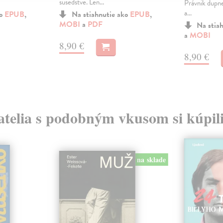
susedstve. Len...
Právnik dupne
a...
ko
EPUB
,
Na stiahnutie ako
EPUB
,
MOBI
a
PDF
Na stia
a
MOBI
8,90 €
8,90 €
atelia s podobným vkusom si kúpili
na sklade