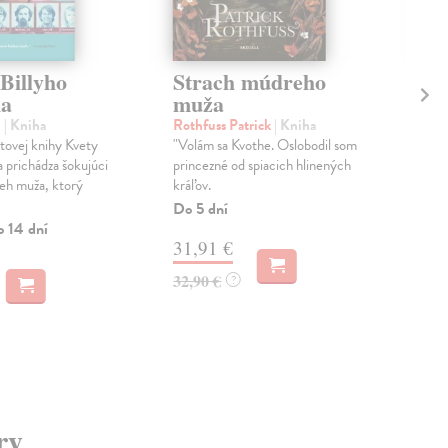
 Billyho
Strach múdreho
Te
na
muža
Hud
Pre
l
| Kniha
Rothfuss Patrick
| Kniha
pôv
tovej knihy Kvety
"Volám sa Kvothe. Oslobodil som
pos
 prichádza šokujúci
princezné od spiacich hlinených
textu
eh muža, ktorý
kráľov.
Na 
Do 5 dní
o 14 dní
10
31,91 €
11,
32,90 €
?
ry