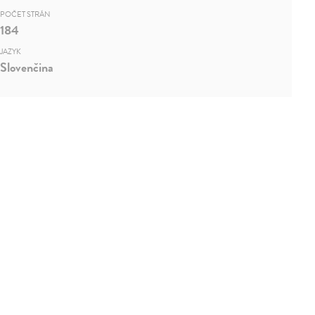
POČET STRÁN
184
JAZYK
Slovenčina