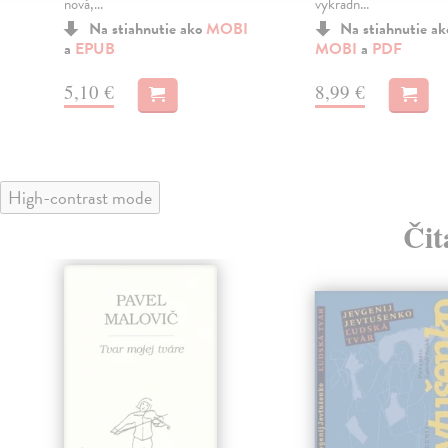
nová,...
vykradn...
Na stiahnutie ako
MOBI
Na stiahnutie a
a
EPUB
MOBI
a
PDF
5,10 €
8,99 €
High-contrast mode
Čit