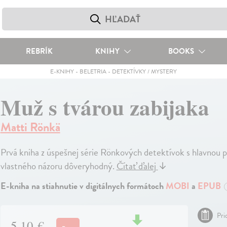
REBRÍK
KNIHY
BOOKS
E-KNIHY
-
BELETRIA
-
DETEKTÍVKY / MYSTERY
Muž s tvárou zabijaka
Matti Rönkä
Prvá kniha z úspešnej série Rönkových detektívok s hlavnou
vlastného názoru dôveryhodný.
Čítať ďalej
↓
E-kniha na stiahnutie v digitálnych formátoch
MOBI
a
EPUB
Pri
5,10 €