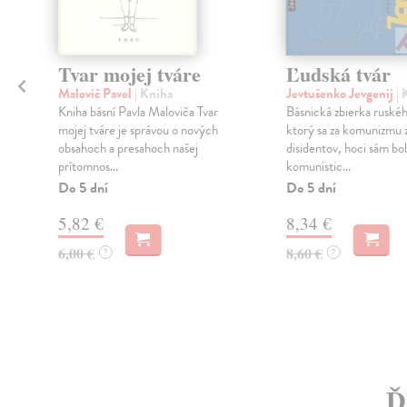
Tvar mojej tváre
Ľudská tvár
Malovič Pavel
| Kniha
Jevtušenko Jevgenij
| 
Kniha básní Pavla Maloviča Tvar
Básnická zbierka ruskéh
mojej tváre je správou o nových
ktorý sa za komunizmu z
obsahoch a presahoch našej
disidentov, hoci sám bol
prítomnos...
komunistic...
Do 5 dní
Do 5 dní
5,82 €
8,34 €
6,00 €
8,60 €
?
?
Ď