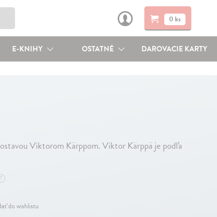
0 ks
E-KNIHY
OSTATNÉ
DAROVACIE KARTY
 postavou Viktorom Kärppom. Viktor Kärppä je podľa
?
dať do wishlistu