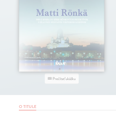
Prečítať ukážku
O TITULE