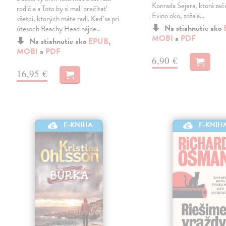
Konrada Sejera, ktorá zač
rodičia a Toto by si mali prečítať
Evino oko, zožala…
všetci, ktorých máte radi. Keď sa pri
Na stiahnutie ako
útesoch Beachy Head nájde…
MOBI
a
PDF
Na stiahnutie ako
EPUB
,
MOBI
a
PDF
6,90 €
16,95 €
E-KNIHA
E-KNIH