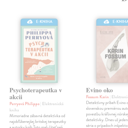
E-KNIHA
E-KNIH
Psychoterapeutka v
Evino oko
akcii
Fossum Karin
| Elektron
Detektívny príbeh Evino o
Perryová Philippa
| Elektronická
slovenskou premiérou aut
kniha
povesťou kráľovnej nórske
Mimoriadne zábavná detektívka od
detektívky. Dnes už jeden
najobľúbenejšej britskej terapeutky
séria o prípadoch inšpekto
a autorky kníh Toto mali čítať naši