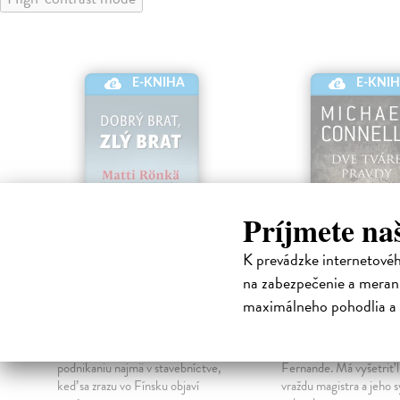
E-KNI
E-KNIHA
Príjmete na
K prevádzke internetové
na zabezpečenie a merani
Dobrý brat, zlý brat
Dve tváre pra
maximálneho pohodlia a 
Matti Rönkä
| Elektronická
Connelly Michael
| El
kniha
kniha
Viktor Karppä sa pokojne venuje
Harry Bosch stále pracu
podnikaniu najmä v stavebníctve,
Fernande. Má vyšetriť 
keď sa zrazu vo Fínsku objaví
vraždu magistra a jeho 