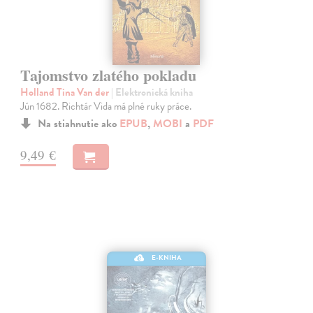
Tajomstvo zlatého pokladu
Holland Tina Van der
| Elektronická kniha
Jún 1682. Richtár Vida má plné ruky práce.
Na stiahnutie ako
EPUB
,
MOBI
a
PDF
9,49 €
E-KNIHA