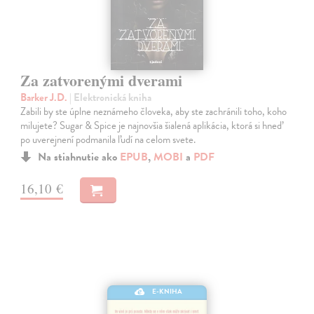
Za zatvorenými dverami
Barker J.D.
| Elektronická kniha
Zabili by ste úplne neznámeho človeka, aby ste zachránili toho, koho
milujete? Sugar & Spice je najnovšia šialená aplikácia, ktorá si hneď
po uverejnení podmanila ľudí na celom svete.
Na stiahnutie ako
EPUB
,
MOBI
a
PDF
16,10 €
E-KNIHA