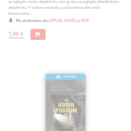
za najlepšiu nórsku detektívku roka aj cenu za najlepšiu škandinávsku
detektívku. V malom mestečku pod horami sa deti môžu
bezstarostne…
Na stiahnutie ako
EPUB
,
MOBI
a
PDF
7,90 €
E-KNIHA