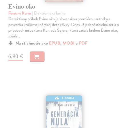
Evino oko
Fossum Karin
| Elektronická kniha
Detektívny príbeh Evino oko je slovenskou premiérou autorky s
povesťou kráľovnej nórskej detektívky. Dnes už jedenásťdielna séria o
prípadoch inšpektora Konrada Sejera, ktorá začala knihou Evino oko,
zožala…
Na stiahnutie ako
EPUB
,
MOBI
a
PDF
6,90 €
E-KNIHA