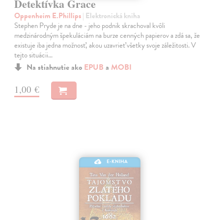
Detektívka Grace
Oppenheim E.Phillips
| Elektronická kniha
Stephen Pryde je na dne - jeho podnik skrachoval kvôli
medzinárodným špekuláciám na burze cenných papierov a zdá sa, že
existuje iba jedna možnosť, akou uzavrieť všetky svoje záležitosti. V
tejto situácii…
Na stiahnutie ako
EPUB
a
MOBI
1,00 €
E-KNIHA