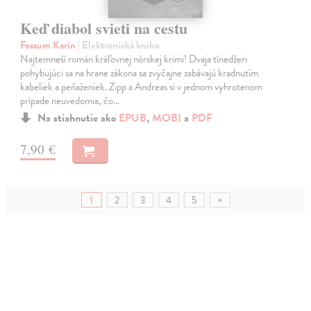
Keď diabol svieti na cestu
Fossum Karin
| Elektronická kniha
Najtemneší román kráľovnej nórskej krimi! Dvaja tínedžeri
pohybujúci sa na hrane zákona sa zvyčajne zabávajú kradnutím
kabeliek a peňaženiek. Zipp a Andreas si v jednom vyhrotenom
prípade neuvedomia, čo…
Na stiahnutie ako
EPUB
,
MOBI
a
PDF
7,90 €
»
1
2
3
4
5