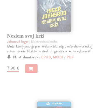
Nesiem svoj kríž
Johnsrud Ingar
| Elektronická kniha
Muža, ktorý pracuje pre nórsku vládu, nájdu mŕtveho v osloskej
autoumyvárni. Niekto ho strelil do genitálií a nechal vykrvácať.
Na stiahnutie ako
EPUB
,
MOBI
a
PDF
7,90 €
E-KNIHA