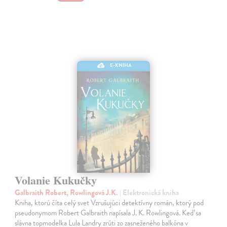
E-KNIHA
Volanie Kukučky
Galbraith Robert, Rowlingová J.K.
| Elektronická kniha
Kniha, ktorú číta celý svet Vzrušujúci detektívny román, ktorý pod
pseudonymom Robert Galbraith napísala J. K. Rowlingová. Keď sa
slávna topmodelka Lula Landry zrúti zo zasneženého balkóna v