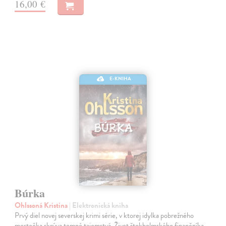
16,00 €
E-KNIHA
Búrka
Ohlssoná Kristina
| Elektronická kniha
Prvý diel novej severskej krimi série, v ktorej idylka pobrežného
mestečka skrýva temné tajomstvá. Život štokholmského finančníka