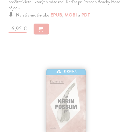
prečítať všetci, ktorých máte radi. Keď sa pri útesoch Beachy Head
nájde…
Na stiahnutie ako
EPUB
,
MOBI
a
PDF
16,95 €
E-KNIHA