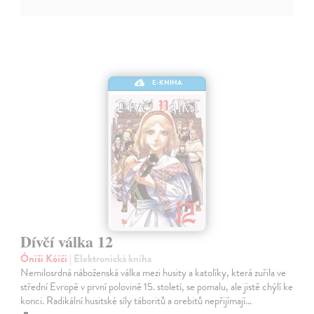
E-KNIHA
Dívčí válka 12
Óniši Kóiči
| Elektronická kniha
Nemilosrdná náboženská válka mezi husity a katolíky, která zuřila ve
střední Evropě v první polovině 15. století, se pomalu, ale jistě chýlí ke
konci. Radikální husitské síly táboritů a orebitů nepřijímají…