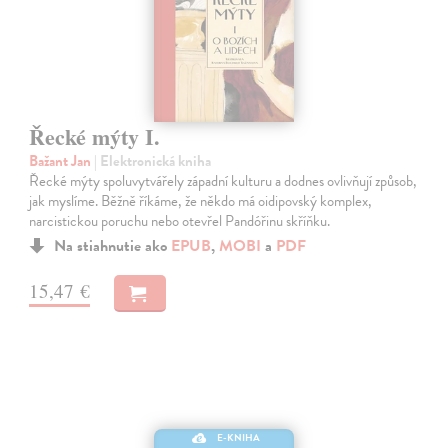
Řecké mýty I.
Bažant Jan
| Elektronická kniha
Řecké mýty spoluvytvářely západní kulturu a dodnes ovlivňují způsob,
jak myslíme. Běžně říkáme, že někdo má oidipovský komplex,
narcistickou poruchu nebo otevřel Pandóřinu skříňku.
Na stiahnutie ako
EPUB
,
MOBI
a
PDF
15,47 €
E-KNIHA