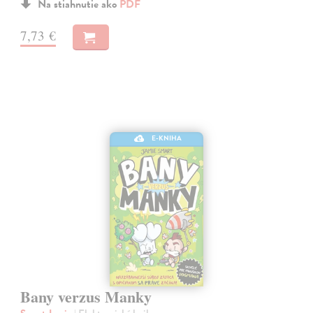
Na stiahnutie ako
PDF
7,73 €
E-KNIHA
Bany verzus Manky