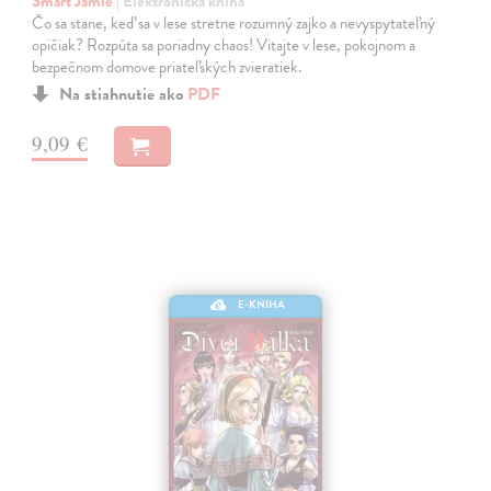
Smart Jamie
| Elektronická kniha
Čo sa stane, keď sa v lese stretne rozumný zajko a nevyspytateľný
opičiak? Rozpúta sa poriadny chaos! Vitajte v lese, pokojnom a
bezpečnom domove priateľských zvieratiek.
Na stiahnutie ako
PDF
9,09 €
E-KNIHA