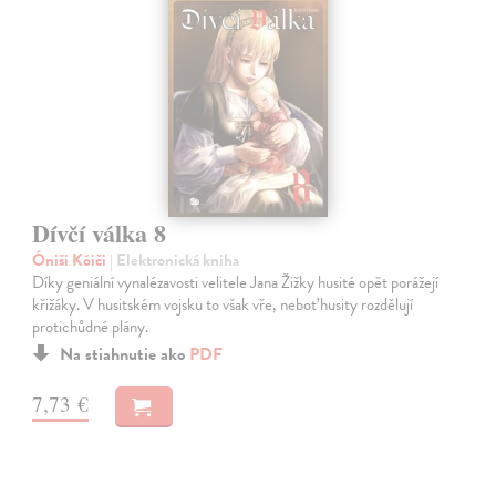
Dívčí válka 8
Óniši Kóiči
| Elektronická kniha
Díky geniální vynalézavosti velitele Jana Žižky husité opět porážejí
křižáky. V husitském vojsku to však vře, neboť husity rozdělují
protichůdné plány.
Na stiahnutie ako
PDF
7,73 €