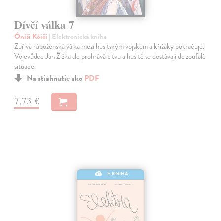
Dívčí válka 7
Óniši Kóiči
| Elektronická kniha
Zuřivá náboženská válka mezi husitským vojskem a křižáky pokračuje.
Vojevůdce Jan Žižka ale prohrává bitvu a husité se dostávají do zoufalé
situace.
Na stiahnutie ako
PDF
7,73 €
E-KNIHA