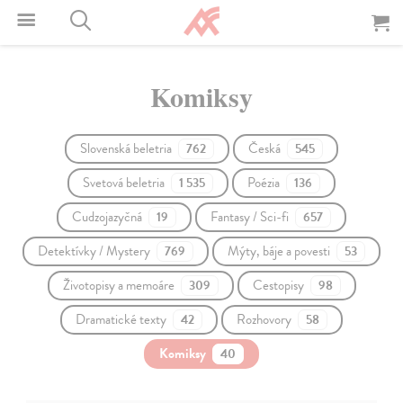
Komiksy
Slovenská beletria
Česká
762
545
Svetová beletria
Poézia
1 535
136
Cudzojazyčná
Fantasy / Sci-fi
19
657
Detektívky / Mystery
Mýty, báje a povesti
769
53
Životopisy a memoáre
Cestopisy
309
98
Dramatické texty
Rozhovory
42
58
Komiksy
40