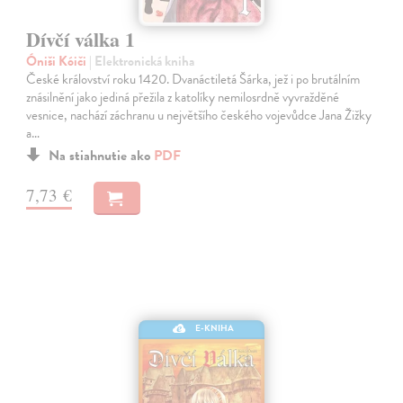
Dívčí válka 1
Óniši Kóiči
| Elektronická kniha
České království roku 1420. Dvanáctiletá Šárka, jež i po brutálním
znásilnění jako jediná přežila z katolíky nemilosrdně vyvražděné
vesnice, nachází záchranu u největšího českého vojevůdce Jana Žižky
a…
Na stiahnutie ako
PDF
7,73 €
E-KNIHA