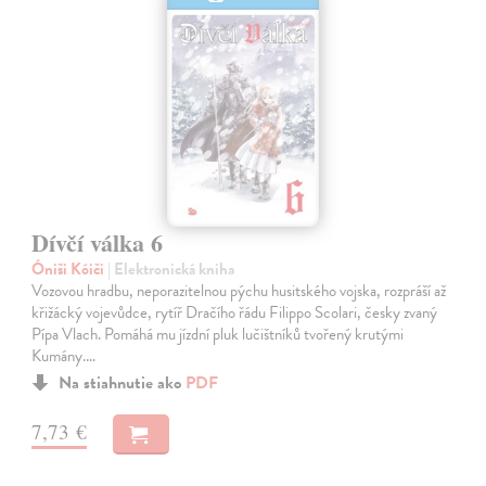
Dívčí válka 6
Óniši Kóiči
| Elektronická kniha
Vozovou hradbu, neporazitelnou pýchu husitského vojska, rozpráší až
křižácký vojevůdce, rytíř Dračího řádu Filippo Scolari, česky zvaný
Pípa Vlach. Pomáhá mu jízdní pluk lučištníků tvořený krutými
Kumány.…
Na stiahnutie ako
PDF
7,73 €