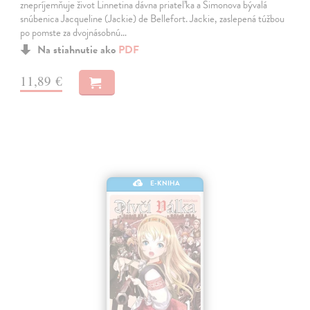
znepríjemňuje život Linnetina dávna priateľka a Simonova bývalá
snúbenica Jacqueline (Jackie) de Bellefort. Jackie, zaslepená túžbou
po pomste za dvojnásobnú…
Na stiahnutie ako
PDF
11,89 €
E-KNIHA