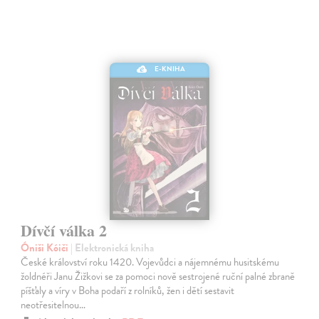
E-KNIHA
Dívčí válka 2
Óniši Kóiči
| Elektronická kniha
České království roku 1420. Vojevůdci a nájemnému husitskému
žoldnéři Janu Žižkovi se za pomoci nově sestrojené ruční palné zbraně
píšťaly a víry v Boha podaří z rolníků, žen i dětí sestavit
neotřesitelnou…