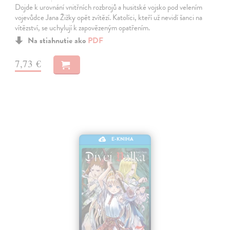
Dojde k urovnání vnitřních rozbrojů a husitské vojsko pod velením
vojevůdce Jana Žižky opět zvítězí. Katolíci, kteří už nevidí šanci na
vítězství, se uchylují k zapovězeným opatřením.
Na stiahnutie ako
PDF
7,73 €
E-KNIHA