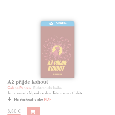
E-KNIHA
Až přijde kohout
Galeno Renren
| Elektronická kniha
Je to normální filipínská rodina. Táta, máma a tři děti.
Na stiahnutie ako
PDF
8,80 €