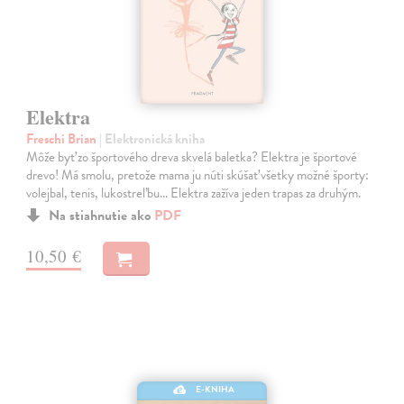
Elektra
Freschi Brian
| Elektronická kniha
Môže byť zo športového dreva skvelá baletka? Elektra je športové
drevo! Má smolu, pretože mama ju núti skúšať všetky možné športy:
volejbal, tenis, lukostreľbu… Elektra zažíva jeden trapas za druhým.
Na stiahnutie ako
PDF
10,50 €
E-KNIHA