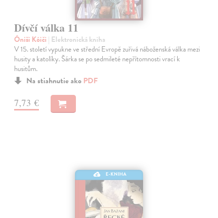
Dívčí válka 11
Óniši Kóiči
| Elektronická kniha
V 15. století vypukne ve střední Evropě zuřivá náboženská válka mezi
husity a katolíky. Šárka se po sedmileté nepřítomnosti vrací k
husitům.
Na stiahnutie ako
PDF
7,73 €
E-KNIHA