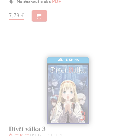
Na stiahnutie ako
PDF
7,73 €
E-KNIHA
Dívčí válka 3