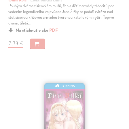
Óniši Kóiči
| Elektronická kniha
Pouhým dvěma tisícovkám mužů, žen a dětí z armády táboritů pod
vedením legendárního vojevůdce Jana Žižky se podaří zvítězit nad
stotisícovou křížovou armádou tvořenou katolickými rytíři. Teprve
dvanáctiletá…
Na stiahnutie ako
PDF
7,73 €
E-KNIHA