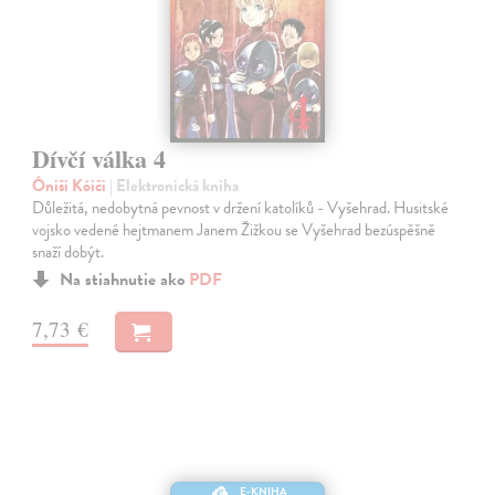
Dívčí válka 4
Óniši Kóiči
| Elektronická kniha
Důležitá, nedobytná pevnost v držení katolíků - Vyšehrad. Husitské
vojsko vedené hejtmanem Janem Žižkou se Vyšehrad bezúspěšně
snaží dobýt.
Na stiahnutie ako
PDF
7,73 €
E-KNIHA