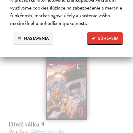
využívame cookies slúžiace na zabezpečenie a meranie
7,73 €
funkčnosti, marketingové účely a zaistenie vášho
maximálneho pohodlia a spokojnosti.
NASTAVENIA
SÚHLASÍM
E-KNIHA
Dívčí válka 9
Óniši Kóiči
| Elektronická kniha