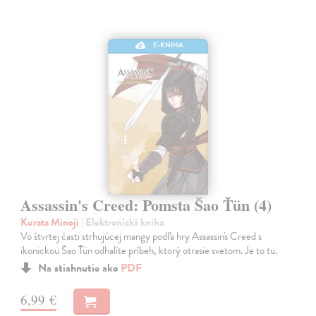
E-KNIHA
Assassin's Creed: Pomsta Šao Ťün (4)
Kurata Minoji
| Elektronická kniha
Vo štvrtej časti strhujúcej mangy podľa hry Assassin's Creed s
ikonickou Šao Ťün odhalíte príbeh, ktorý otrasie svetom. Je to tu.
Na stiahnutie ako
PDF
6,99 €