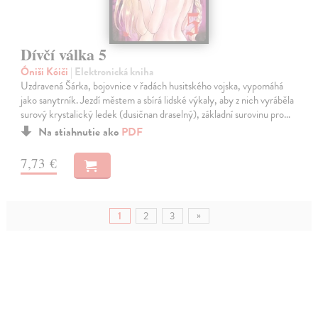
Dívčí válka 5
Óniši Kóiči
| Elektronická kniha
Uzdravená Šárka, bojovnice v řadách husitského vojska, vypomáhá
jako sanytrník. Jezdí městem a sbírá lidské výkaly, aby z nich vyráběla
surový krystalický ledek (dusičnan draselný), základní surovinu pro…
Na stiahnutie ako
PDF
7,73 €
»
1
2
3