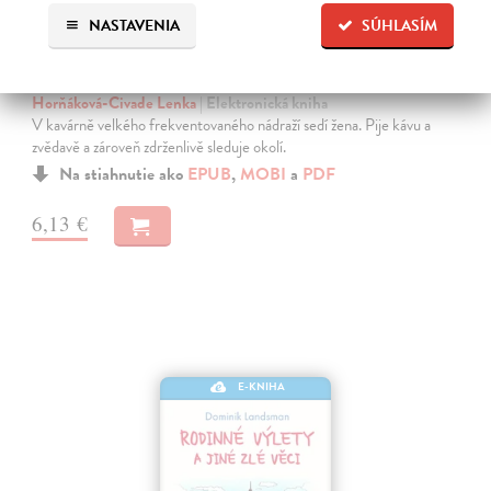
NASTAVENIA
SÚHLASÍM
Já, Evropa
Horňáková-Civade Lenka
| Elektronická kniha
V kavárně velkého frekventovaného nádraží sedí žena. Pije kávu a
zvědavě a zároveň zdrženlivě sleduje okolí.
Na stiahnutie ako
EPUB
,
MOBI
a
PDF
6,13 €
E-KNIHA