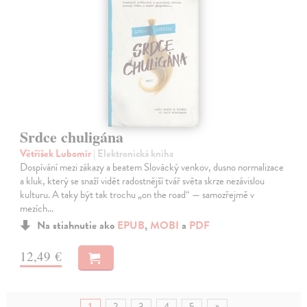
Srdce chuligána
Větříšek Lubomír
| Elektronická kniha
Dospívání mezi zákazy a beatem Slovácký venkov, dusno normalizace
a kluk, který se snaží vidět radostnější tvář světa skrze nezávislou
kulturu. A taky být tak trochu „on the road“ — samozřejmě v
mezích…
Na stiahnutie ako
EPUB
,
MOBI
a
PDF
12,49 €
»
1
2
3
4
5