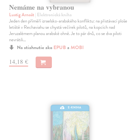
Nemáme na vybranou
Lustig Arnošt
| Elektronická kniha
Jeden den příměří izraelsko-arabského konfliktu: na přistávací ploše
letiště v Rechaviahu se chystá večírek pilotů, na kopcích nad
Jeruzalémem planou arabské ohně. Je to pár dnů, co se dva piloti
nevrátili…
Na stiahnutie ako
EPUB
a
MOBI
14,18 €
E-KNIHA