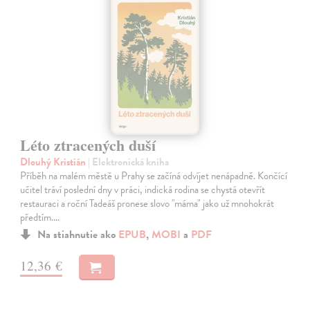
Léto ztracených duší
Dlouhý Kristián
| Elektronická kniha
Příběh na malém městě u Prahy se začíná odvíjet nenápadně. Končící
učitel tráví poslední dny v práci, indická rodina se chystá otevřít
restauraci a roční Tadeáš pronese slovo "máma" jako už mnohokrát
předtím.…
Na stiahnutie ako
EPUB
,
MOBI
a
PDF
12,36 €