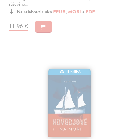
růžového…
Na stiahnutie ako
EPUB
,
MOBI
a
PDF
11,96 €
E-KNIHA