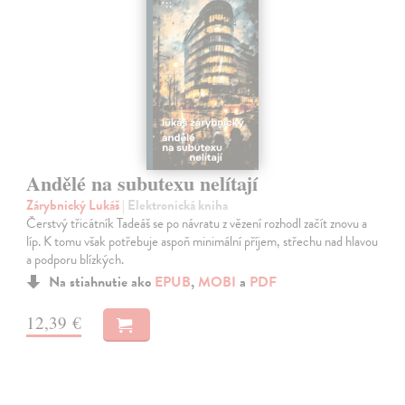
Andělé na subutexu nelítají
Zárybnický Lukáš
| Elektronická kniha
Čerstvý třicátník Tadeáš se po návratu z vězení rozhodl začít znovu a
líp. K tomu však potřebuje aspoň minimální příjem, střechu nad hlavou
a podporu blízkých.
Na stiahnutie ako
EPUB
,
MOBI
a
PDF
12,39 €