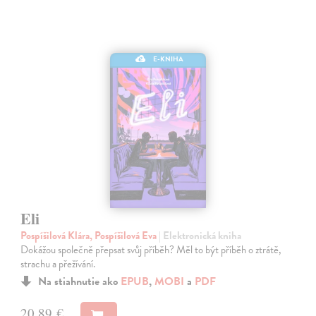
E-KNIHA
Eli
Pospíšilová Klára, Pospíšilová Eva
| Elektronická kniha
Dokážou společně přepsat svůj příběh? Měl to být příběh o ztrátě,
strachu a přežívání.
Na stiahnutie ako
EPUB
,
MOBI
a
PDF
20,89 €