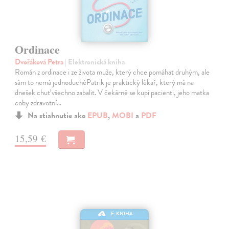
Ordinace
Dvořáková Petra
| Elektronická kniha
Román z ordinace i ze života muže, který chce pomáhat druhým, ale
sám to nemá jednoduchéPatrik je praktický lékař, který má na
dnešek chuť všechno zabalit. V čekárně se kupí pacienti, jeho matka
coby zdravotní…
Na stiahnutie ako
EPUB
,
MOBI
a
PDF
15,59 €
E-KNIHA