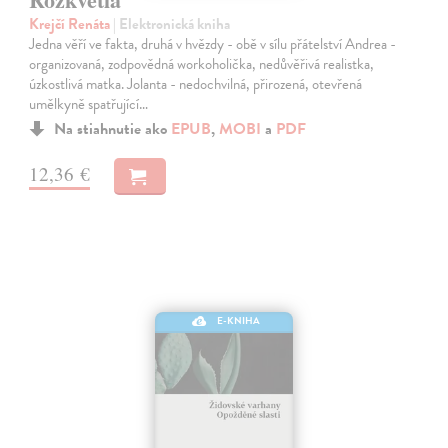
Krejčí Renáta
| Elektronická kniha
Jedna věří ve fakta, druhá v hvězdy - obě v sílu přátelství Andrea -
organizovaná, zodpovědná workoholička, nedůvěřivá realistka,
úzkostlivá matka. Jolanta - nedochvilná, přirozená, otevřená
umělkyně spatřující…
Na stiahnutie ako
EPUB
,
MOBI
a
PDF
12,36 €
E-KNIHA