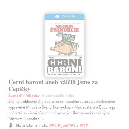
E-KNIHA
Černí baroni aneb válčili jsme za
Čepičky
Švandrlík Miloslav
| Elektronická kniha
Známé a oblíbené dílo z pera renomovaného autora a osvědčeného
vypravěče Miloslava Švandrlíka vychází v Nakladatelství Epocha již
počtvrté se všemi původními barevnými ilustracemi kreslenými
Mistrem Nepraktou…
Na stiahnutie ako
EPUB
,
MOBI
a
PDF