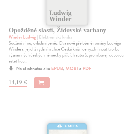
Opožděné slasti, Židovské varhany
Winder Ludwig
| Elektronická kniha
Souženi vírou, ovládáni penězi Dva nově přeložené romány Ludwiga
Windera, jejichž vydáním chce Česká knižnice vyzdvihnout tvorbu
významných českých německy píšících autorů, promlouvají dobovou
estetikou…
Na stiahnutie ako
EPUB
,
MOBI
a
PDF
14,19 €
E-KNIHA