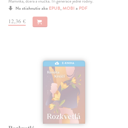
Maminka, dcera a vnučka. Tři generace jedné rodiny.
Na stiahnutie ako
EPUB
,
MOBI
a
PDF
12,36 €
E-KNIHA
Rozkvetlá