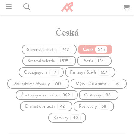
Česká
Slovenská beletria
Česká
762
545
Svetová beletria
Poézia
1 535
136
Cudzojazyčná
Fantasy / Sci-fi
19
657
Detektívky / Mystery
Mýty, báje a povesti
769
53
Životopisy a memoáre
Cestopisy
309
98
Dramatické texty
Rozhovory
42
58
Komiksy
40