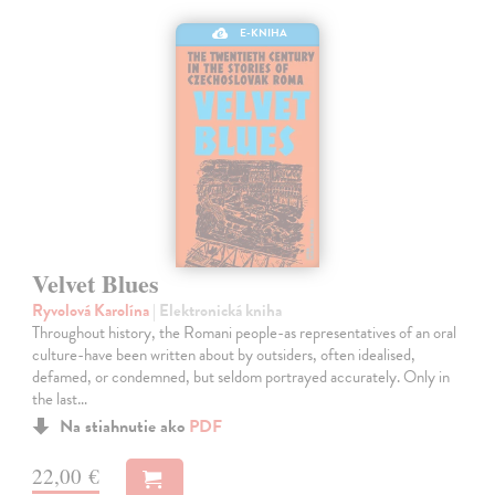
E-KNIHA
Velvet Blues
Ryvolová Karolína
| Elektronická kniha
Throughout history, the Romani people-as representatives of an oral
culture-have been written about by outsiders, often idealised,
defamed, or condemned, but seldom portrayed accurately. Only in
the last…
Na stiahnutie ako
PDF
22,00 €