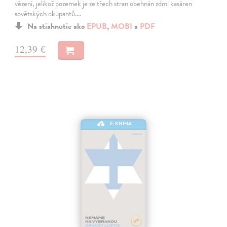
vězení, jelikož pozemek je ze třech stran obehnán zdmi kasáren
sovětských okupantů.…
Na stiahnutie ako
EPUB
,
MOBI
a
PDF
12,39 €
E-KNIHA