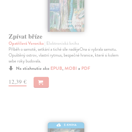
Zpívat bříze
Opatřilová Veronika
| Elektronická kniha
Příběh o samotě, setkání a tiché síle nadějeOna si vybrala samotu.
Opuštěný ostrov, vlastní rytmus, bezpečné hranice, které si kolem
sebe roky budovala.
Na stiahnutie ako
EPUB
,
MOBI
a
PDF
12,39 €
E-KNIHA