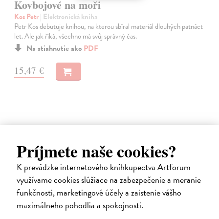
Kovbojové na moři
Kos Petr
| Elektronická kniha
Petr Kos debutuje knihou, na kterou sbíral materiál dlouhých patnáct
let. Ale jak říká, všechno má svůj správný čas.
Na stiahnutie ako
PDF
15,47 €
E-KNIHA
Príjmete naše cookies?
K prevádzke internetového kníhkupectva Artforum
využívame cookies slúžiace na zabezpečenie a meranie
funkčnosti, marketingové účely a zaistenie vášho
maximálneho pohodlia a spokojnosti.