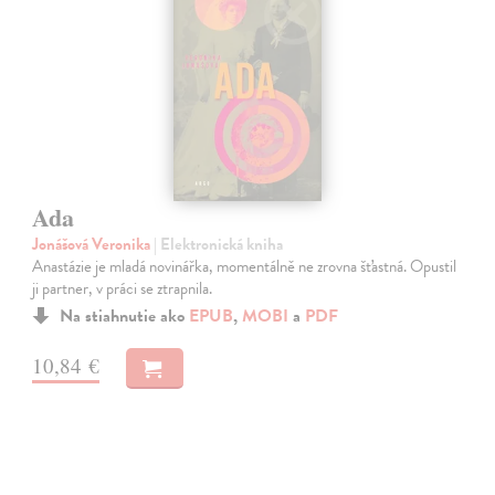
Ada
Jonášová Veronika
| Elektronická kniha
Anastázie je mladá novinářka, momentálně ne zrovna šťastná. Opustil
ji partner, v práci se ztrapnila.
Na stiahnutie ako
EPUB
,
MOBI
a
PDF
10,84 €