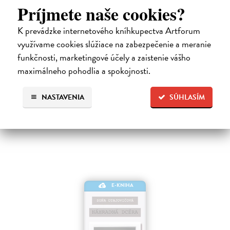
Príjmete naše cookies?
Anka
K prevádzke internetového kníhkupectva Artforum
využívame cookies slúžiace na zabezpečenie a meranie
Urban Milo
| Elektronická kniha
Doteraz nepublikovaná historická próza Mila Urbana sa odohráva na
funkčnosti, marketingové účely a zaistenie vášho
Liptove a odkrýva neľahký osud viacerých postáv. Jurajovi Majdišovi-
maximálneho pohodlia a spokojnosti.
Smoliarovi nepriatelia už druhý raz vypálili dom a myslel si, že prišiel…
Na stiahnutie ako
EPUB
,
MOBI
a
PDF
NASTAVENIA
SÚHLASÍM
10,50 €
E-KNIHA