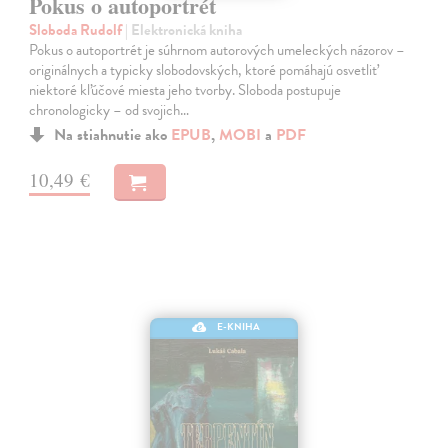
Pokus o autoportrét
Sloboda Rudolf
| Elektronická kniha
Pokus o autoportrét je súhrnom autorových umeleckých názorov –
originálnych a typicky slobodovských, ktoré pomáhajú osvetliť
niektoré kľúčové miesta jeho tvorby. Sloboda postupuje
chronologicky – od svojich…
Na stiahnutie ako
EPUB
,
MOBI
a
PDF
10,49 €
E-KNIHA