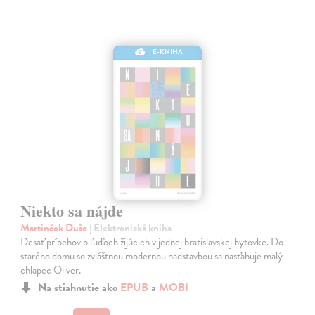
E-KNIHA
Niekto sa nájde
Martinčok Dušo
| Elektronická kniha
Desať príbehov o ľuďoch žijúcich v jednej bratislavskej bytovke. Do
starého domu so zvláštnou modernou nadstavbou sa nasťahuje malý
chlapec Oliver.
Na stiahnutie ako
EPUB
a
MOBI