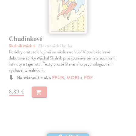
Chudinkové
Skalník Michal
| Elektronická kniha
Povídky o situacích, jimiž se nikdo nechlubí V povídkách své
debutové sbírky Michal Skalník prozkoumává témata soukromí,
intimity a tajemství. Texty prosté literárního psychologizování
vycházejí z reálných…
Na stiahnutie ako
EPUB
,
MOBI
a
PDF
8,89 €
E-KNIHA