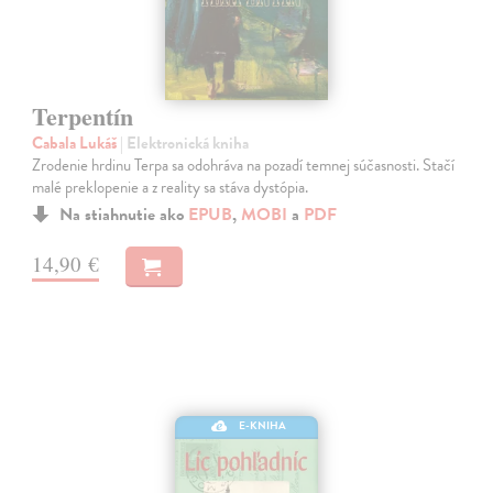
Terpentín
Cabala Lukáš
| Elektronická kniha
Zrodenie hrdinu Terpa sa odohráva na pozadí temnej súčasnosti. Stačí
malé preklopenie a z reality sa stáva dystópia.
Na stiahnutie ako
EPUB
,
MOBI
a
PDF
14,90 €
E-KNIHA