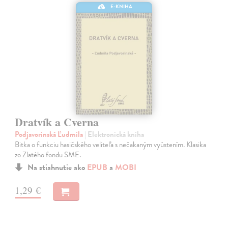
E-KNIHA
Dratvík a Cverna
Podjavorinská Ľudmila
| Elektronická kniha
Bitka o funkciu hasičského veliteľa s nečakaným vyústením. Klasika
zo Zlatého fondu SME.
Na stiahnutie ako
EPUB
a
MOBI
1,29 €