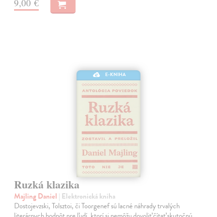
9,00 €
E-KNIHA
Ruzká klazika
Majling Daniel
| Elektronická kniha
Dostojevzski, Tolsztoi, či Toorgenef sú lacné náhrady trvalých
literárnych hodnôt pre ľudí, ktorí si nemôžu dovoliť čítať skutočnú,