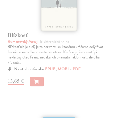
Blízkosť
Rumanovský Matej
| Elektronická kniha
Blízkosť nie je cieľ, je to horizont, ku ktorému kráčame celý život
Leonie sa narodila do sveta bez otcov. Keď do jej života vstúpi
nevlastný otec Franz, nečaká ich okamžitá náklonnosť, ale dlhá,
kľukatá…
Na stiahnutie ako
EPUB
,
MOBI
a
PDF
13,65 €