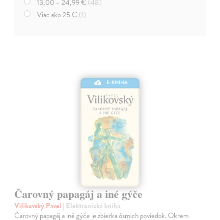
13,00 – 24,99 €
(48)
Viac ako 25 €
(1)
E-KNIHA
Čarovný papagáj a iné gýče
Vilikovský Pavel
| Elektronická kniha
Čarovný papagáj a iné gýče je zbierka ôsmich poviedok. Okrem