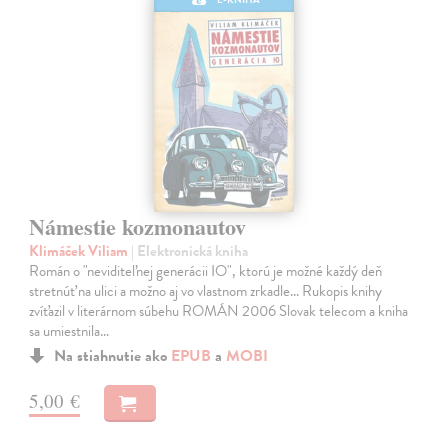
Námestie kozmonautov
Klimáček Viliam
| Elektronická kniha
Román o "neviditeľnej generácii IO", ktorú je možné každý deň
stretnúť na ulici a možno aj vo vlastnom zrkadle... Rukopis knihy
zvíťazil v literárnom súbehu ROMÁN 2006 Slovak telecom a kniha
sa umiestnila…
Na stiahnutie ako
EPUB
a
MOBI
5,00 €