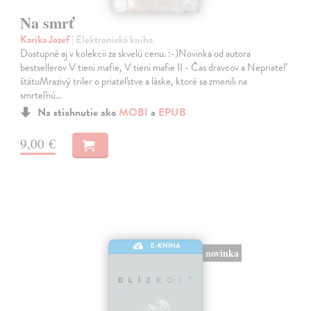
Na smrť
Karika Jozef
| Elektronická kniha
Dostupné aj v kolekcii za skvelú cenu. :-)Novinka od autora
bestsellerov V tieni mafie, V tieni mafie II - Čas dravcov a Nepriateľ
štátuMrazivý triler o priateľstve a láske, ktoré sa zmenili na
smrteľnú…
Na stiahnutie ako
MOBI
a
EPUB
9,00 €
E-KNIHA
novinka