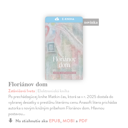
E-KNIHA
novinka
Floriánov dom
Zaťovičová Iveta
| Elektronická kniha
Po prechádzajúcej knihe Matkin čas, ktorá sa v r. 2025 dostala do
vybranej desiatky o prestížnu literárnu cenu Anasoft litera prichádza
autorka s novým knižným príbehom Floriánov dom. Hlavnou
postavou…
Na stiahnutie ako
EPUB
,
MOBI
a
PDF