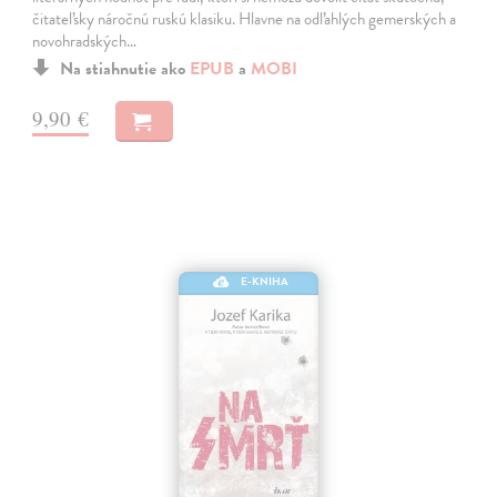
čitateľsky náročnú ruskú klasiku. Hlavne na odľahlých gemerských a
novohradských…
Na stiahnutie ako
EPUB
a
MOBI
9,90 €
E-KNIHA