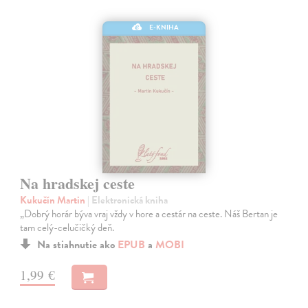
E-KNIHA
Na hradskej ceste
Kukučín Martin
| Elektronická kniha
„Dobrý horár býva vraj vždy v hore a cestár na ceste. Náš Bertan je
tam celý-celučičký deň.
Na stiahnutie ako
EPUB
a
MOBI
1,99 €