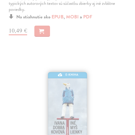
typických autorových textov sú súčasťou zbierky aj iné zvláštne
poviedky.
Na stiahnutie ako
EPUB
,
MOBI
a
PDF
10,49 €
E-KNIHA