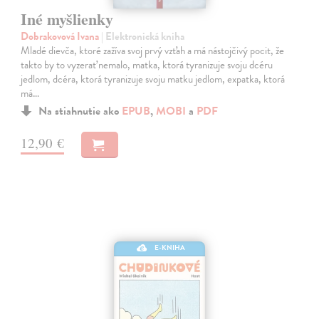
Iné myšlienky
Dobrakovová Ivana
| Elektronická kniha
Mladé dievča, ktoré zažíva svoj prvý vzťah a má nástojčivý pocit, že
takto by to vyzerať nemalo, matka, ktorá tyranizuje svoju dcéru
jedlom, dcéra, ktorá tyranizuje svoju matku jedlom, expatka, ktorá
má…
Na stiahnutie ako
EPUB
,
MOBI
a
PDF
12,90 €
E-KNIHA