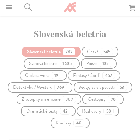
Slovenská beletria
Slovenská beletria
Česká
762
545
Svetová beletria
Poézia
1 535
135
Cudzojazyčná
Fantasy / Sci-fi
19
657
Detektívky / Mystery
Mýty, báje a povesti
769
53
Životopisy a memoáre
Cestopisy
309
98
Dramatické texty
Rozhovory
42
58
Komiksy
40