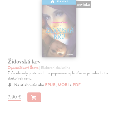
E-KNIHA
novinka
Židovská krv
Opremčáková Števa
| Elektronická kniha
Žofia išla vždy proti osudu. Je pripravená zaplatiť za svoje rozhodnutia
akúkoľvek cenu.
Na stiahnutie ako
EPUB
,
MOBI
a
PDF
7,90 €