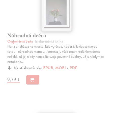
Náhradná dcéra
Otajovičová Soňa
| Elektronická kniha
Hana prichádza na miesto, kde vyrástla, kde trávila čas so svojou
tetou - náhradnou mamou. Tentoraz ju však teta v rozľahlom dome
nečaká, už jej nikdy neupečie svoje povestné buchty, už ju nikdy viac
nezoberie…
Na stiahnutie ako
EPUB
,
MOBI
a
PDF
9,79 €