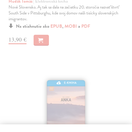
Hudák Tomáš
| Elektronická kniha
Nové Slovensko. Aj tak sa dala na začiatku 20. storočia nazvať štvrť
South Side v Pittsburghu, kde svoj domov našli tisícky slovenských
imigrantov.
Na stiahnutie ako
EPUB
,
MOBI
a
PDF
13,90 €
E-KNIHA