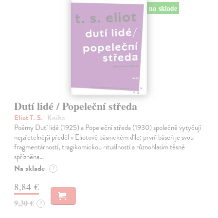
na sklade
Dutí lidé / Popeleční středa
Eliot T. S.
| Kniha
Poémy Dutí lidé (1925) a Popeleční středa (1930) společně vytyčují
nejzřetelnější předěl v Eliotově básnickém díle: první báseň je svou
fragmentárností, tragikomickou rituálností a různohlasím těsně
spřízněna…
Na sklade
?
8,84 €
9,30 €
?