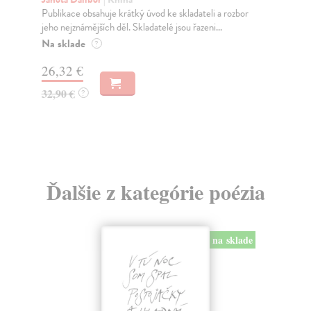
Publikace obsahuje krátký úvod ke skladateli a rozbor
Nov
jeho nejznámějších děl. Skladatelé jsou řazeni...
zko
Na sklade
Za
?
26,32 €
26
32,90 €
27
?
Ďalšie z kategórie poézia
na sklade