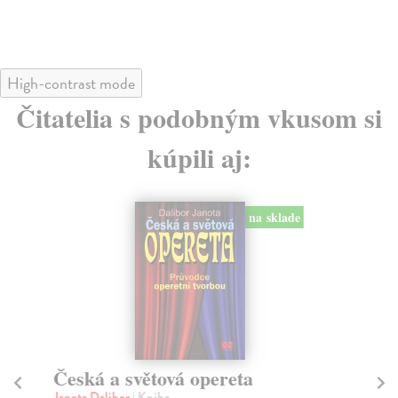
High-contrast mode
Čitatelia s podobným vkusom si
kúpili aj:
na sklade
Česká a světová opereta
Sv
Janota Dalibor
| Kniha
Ga