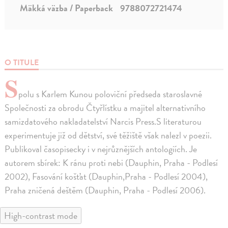
Mäkká väzba / Paperback
9788072721474
O TITULE
S
polu s Karlem Kunou poloviční předseda staroslavné
Společnosti za obrodu Čtyřlístku a majitel alternativního
samizdatového nakladatelství Narcis Press.S literaturou
experimentuje již od dětství, své těžiště však nalezl v poezii.
Publikoval časopisecky i v nejrůznějších antologiích. Je
autorem sbírek: K ránu proti nebi (Dauphin, Praha - Podlesí
2002), Fasování košťat (Dauphin,Praha - Podlesí 2004),
Praha zničená deštěm (Dauphin, Praha - Podlesí 2006).
High-contrast mode