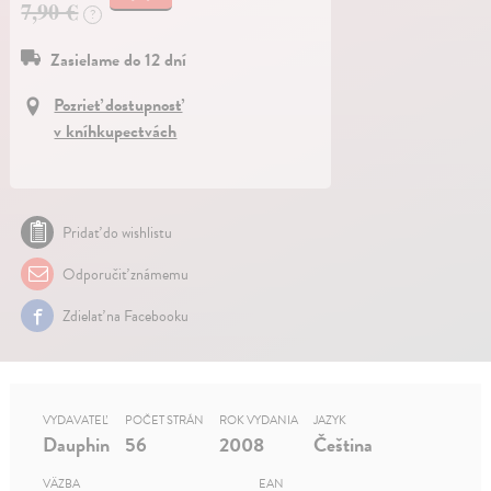
7,90 €
?
Zasielame do 12 dní
Pozrieť dostupnosť
v kníhkupectvách
Pridať do wishlistu
Odporučiť známemu
Zdielať na Facebooku
VYDAVATEĽ
POČET STRÁN
ROK VYDANIA
JAZYK
Dauphin
56
2008
Čeština
VÄZBA
EAN