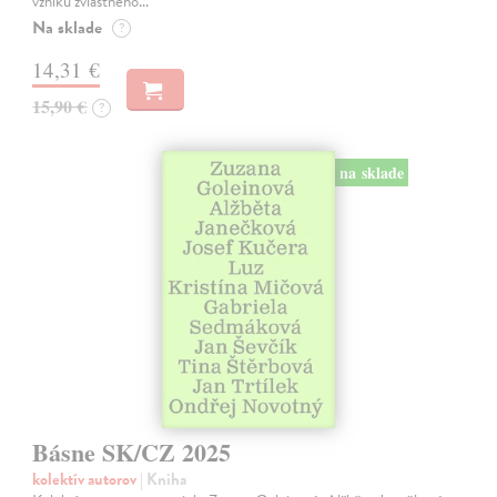
vzniku zvláštneho…
Na sklade
?
14,31 €
15,90 €
?
na sklade
Básne SK/CZ 2025
kolektív autorov
| Kniha