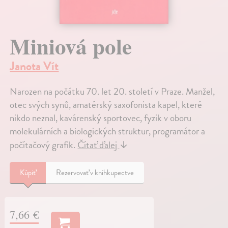
Miniová pole
Janota Vít
Narozen na počátku 70. let 20. století v Praze. Manžel,
otec svých synů, amatérský saxofonista kapel, které
nikdo neznal, kavárenský sportovec, fyzik v oboru
molekulárních a biologických struktur, programátor a
počítačový grafik.
Čítať ďalej
↓
Kúpiť
Rezervovať v kníhkupectve
7,66 €