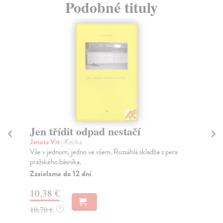
Podobné tituly
Jen třídit odpad nestačí
N
Janota Vít
| Kniha
Jan
Vše v jednom, jedno ve všem. Rozsáhlá skladba z pera
Civ
pražského básníka.
led
Zasielame do 12 dní
Za
10,38 €
10
10,70 €
10
?