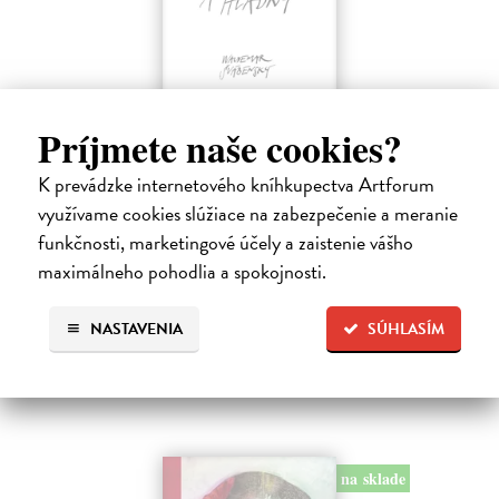
Príjmete naše cookies?
V tú noc som spal postojačky a hladný
Švábenský Waldemar
| Kniha
K prevádzke internetového kníhkupectva Artforum
Kniha V tú noc som spal postojačky a hladný je poetickým denníkom
využívame cookies slúžiace na zabezpečenie a meranie
nespavého pozorovateľa sveta, ktorý sa prebíja životom s otvorenými
funkčnosti, marketingové účely a zaistenie vášho
očami a srdcom. Waldemar Švábenský v nej destiluje desať rokov
básnických…
maximálneho pohodlia a spokojnosti.
Na sklade
?
NASTAVENIA
SÚHLASÍM
14,85 €
16,50 €
?
na sklade