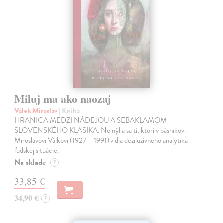
Miluj ma ako naozaj
Válek Miroslav
| Kniha
HRANICA MEDZI NÁDEJOU A SEBAKLAMOM
SLOVENSKÉHO KLASIKA. Nemýlia sa tí, ktorí v básnikovi
Miroslavovi Válkovi (1927 – 1991) vidia deziluzívneho analytika
ľudskej situácie.
Na sklade
?
33,85 €
34,90 €
?