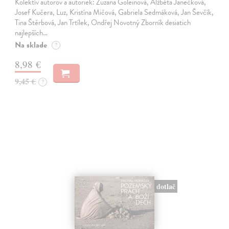
Kolektív autorov a autoriek: Zuzana Goleinová, Alžběta Janečková,
Josef Kučera, Luz, Kristína Mičová, Gabriela Sedmáková, Jan Ševčík,
Tina Štěrbová, Jan Trtílek, Ondřej Novotný Zborník desiatich
najlepších…
Na sklade
?
8,98 €
9,45 €
?
dotlač