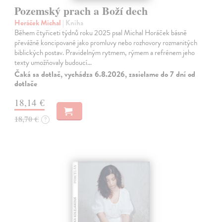
Pozemský prach a Boží dech
Horáček Michal
| Kniha
Během čtyřiceti týdnů roku 2025 psal Michal Horáček básně
převážně koncipované jako promluvy nebo rozhovory rozmanitých
biblických postav. Pravidelným rytmem, rýmem a refrénem jeho
texty umožňovaly budoucí…
Čaká sa dotlač, vychádza 6.8.2026, zasielame do 7 dní od
dotlače
18,14 €
18,70 €
?