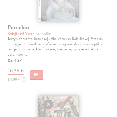
Porcelán
Kolejáková Veronika
| Kniha
Texty v debutovej básnickej knihe Veroniky Kolejákovej Porcelán
prepájajú intímnu skúsenosť so znepokojivou laboratórnou optikou:
telo je pozorované, klasifikované, tvarované, vystavené tlaku a
deformácii,…
Do 4 dní
10,36 €
10,90 €
?