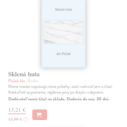
Sklená huta
Púček Ján
| Kniha
Rôzne miesta rozprávajú rôzne príbehy, stačí rozhrnúť zem a čítať.
Kdekoľvek sa pozrieme, nájdeme jazvy po dotyku s dejinami.
Dodávateľ nemá titul na sklade. Dodanie do cca. 30 dní.
13,21 €
13,90 €
?