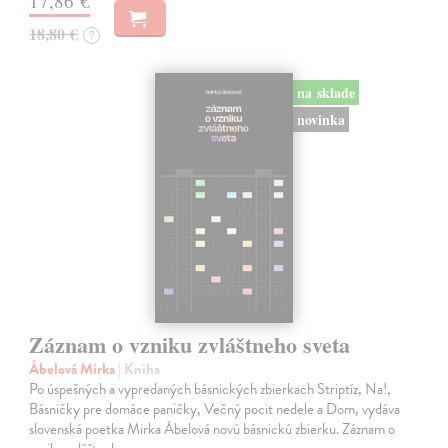
17,86 €
18,80 €
?
na sklade
novinka
Záznam o vzniku zvláštneho sveta
Ábelová Mirka
| Kniha
Po úspešných a vypredaných básnických zbierkach Striptíz, Na!,
Básničky pre domáce paničky, Večný pocit nedele a Dom, vydáva
slovenská poetka Mirka Ábelová novú básnickú zbierku. Záznam o