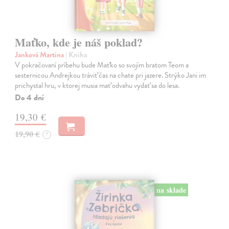
Maťko, kde je náš poklad?
Janková Martina
| Kniha
V pokračovaní príbehu bude Maťko so svojím bratom Teom a
sesternicou Andrejkou tráviť čas na chate pri jazere. Strýko Jani im
prichystal hru, v ktorej musia mať odvahu vydať sa do lesa.
Do 4 dní
19,30 €
19,90 €
?
na sklade