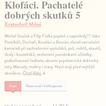
Klofáci. Pachatelé
dobrých skutků 5
Kratochvíl Miloš
Michal Souček a Filip Fialka popáté a naposledy!!! Jako
Puntíkáři, Duchaři, Kouzláci a Bouráci zůstali nerozluční
kamarádi při zachraňování spolužáků, psů, rodičů, skautů,
školy i kouzelníků, nezlomeni poznámkami učitelky,
podezřívavostí ředitele, akcemi psychiatrické doktorky
tety Marcely, maléry i úrazy. Nyní stojí před nejtěžší
zkouškou.
Čítať ďalej
↓
Kúpiť
Rezervovať v kníhkupectve
titul je vypredaný
11,70 €