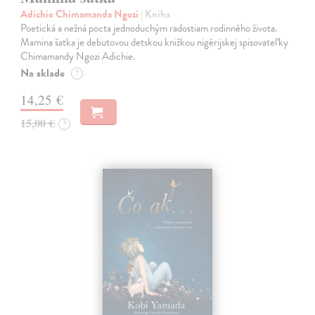
Adichie Chimamanda Ngozi
| Kniha
Poetická a nežná pocta jednoduchým radostiam rodinného života.
Mamina šatka je debutovou detskou knižkou nigérijskej spisovateľky
Chimamandy Ngozi Adichie.
Na sklade
?
14,25 €
15,00 €
?