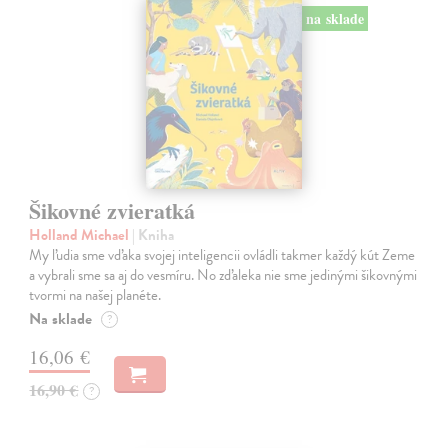
na sklade
Šikovné zvieratká
Holland Michael
| Kniha
My ľudia sme vďaka svojej inteligencii ovládli takmer každý kút Zeme
a vybrali sme sa aj do vesmíru. No zďaleka nie sme jedinými šikovnými
tvormi na našej planéte.
Na sklade
?
16,06 €
16,90 €
?