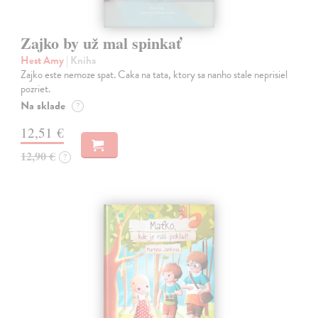
Zajko by už mal spinkať
Hest Amy
| Kniha
Zajko este nemoze spat. Caka na tata, ktory sa nanho stale neprisiel
pozriet.
Na sklade
?
12,51 €
12,90 €
?