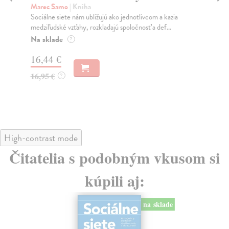
K
Marec Samo
| Kniha
Sociálne siete nám ubližujú ako jednotlivcom a kazia
Mik
medziľudské vzťahy, rozkladajú spoločnosť a def...
Mon
o k
Na sklade
?
Na
16,44 €
23
16,95 €
?
24
High-contrast mode
Čitatelia s podobným vkusom si
kúpili aj:
na sklade