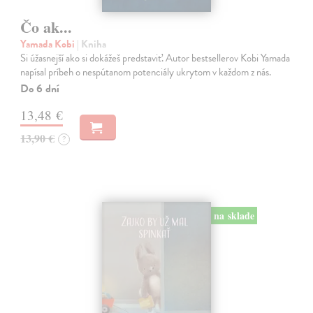
Čo ak...
Yamada Kobi
| Kniha
Si úžasnejší ako si dokážeš predstaviť. Autor bestsellerov Kobi Yamada
napísal príbeh o nespútanom potenciály ukrytom v každom z nás.
Do 6 dní
13,48 €
13,90 €
?
na sklade