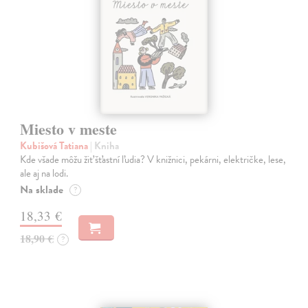
Miesto v meste
Kubišová Tatiana
| Kniha
Kde všade môžu žiť šťastní ľudia? V knižnici, pekárni, električke, lese,
ale aj na lodi.
Na sklade
?
18,33 €
18,90 €
?