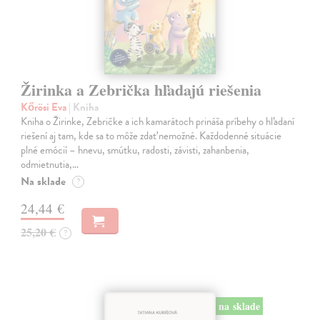
Žirinka a Zebrička hľadajú riešenia
Kőrösi Eva
| Kniha
Kniha o Žirinke, Zebričke a ich kamarátoch prináša príbehy o hľadaní
riešení aj tam, kde sa to môže zdať nemožné. Každodenné situácie
plné emócií – hnevu, smútku, radosti, závisti, zahanbenia,
odmietnutia,…
Na sklade
?
24,44 €
25,20 €
?
na sklade