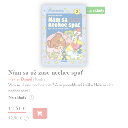
na sklade
Nám sa už zase nechce spať
Hevier Daniel
| Kniha
Vám sa už zase nechce spať? A nepomohla ani knižka Nám sa ešte
nechce spať?
Na sklade
?
12,51 €
12,90 €
?