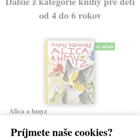
Ďalšie z kategórie knihy pre deti
od 4 do 6 rokov
na sklade
Alica a hmyz
Dúbravský Andrej
| Kniha
Alica je zvedavá mačka, ktorá býva so zvedavým Andrejom. Obaja sú
Príjmete naše cookies?
fascinovaní ríšou hmyzu.
Na sklade
?