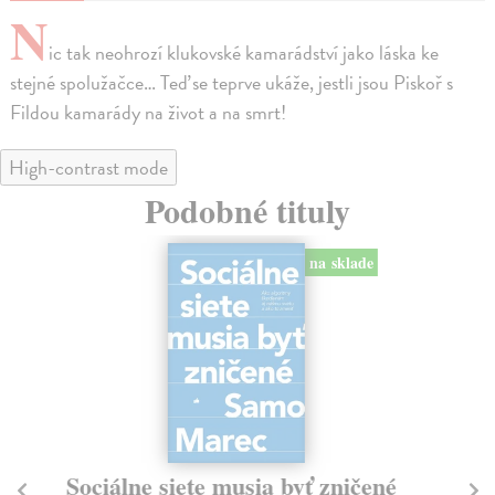
N
ic tak neohrozí klukovské kamarádství jako láska ke
stejné spolužačce… Teď se teprve ukáže, jestli jsou Piskoř s
Fildou kamarády na život a na smrt!
High-contrast mode
Podobné tituly
na sklade
Sociálne siete musia byť zničené
S