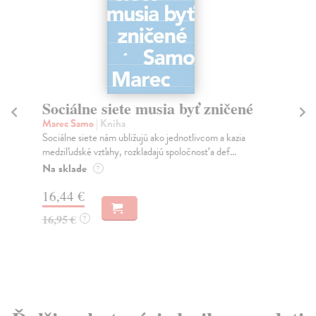
Sociálne siete musia byť zničené
S
K
Marec Samo
| Kniha
Sociálne siete nám ubližujú ako jednotlivcom a kazia
Mik
medziľudské vzťahy, rozkladajú spoločnosť a def...
Mon
o k
Na sklade
?
Na
16,44 €
23
16,95 €
?
24