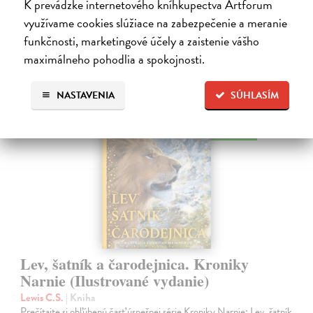
K prevádzke internetového kníhkupectva Artforum
využívame cookies slúžiace na zabezpečenie a meranie
28,03 €
funkčnosti, marketingové účely a zaistenie vášho
28,90 €
?
maximálneho pohodlia a spokojnosti.
NASTAVENIA
SÚHLASÍM
na sklade
Lev, šatník a čarodejnica. Kroniky
Narnie (Ilustrované vydanie)
Lewis C.S.
| Kniha
Prečítajte si obľúbenú časť úspešnej série Kroniky Narnie: Lev, šatník