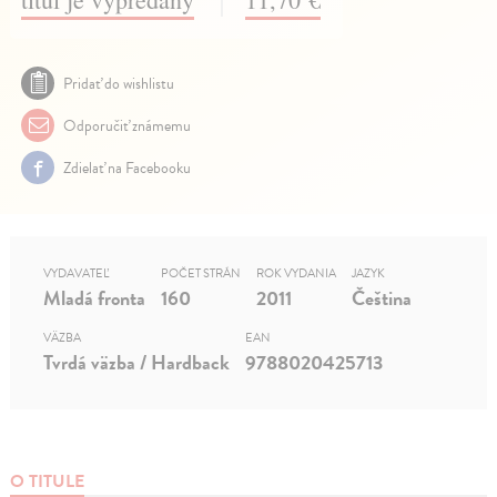
Pridať do wishlistu
Odporučiť známemu
Zdielať na Facebooku
VYDAVATEĽ
POČET STRÁN
ROK VYDANIA
JAZYK
Mladá fronta
160
2011
Čeština
VÄZBA
EAN
Tvrdá väzba / Hardback
9788020425713
O TITULE