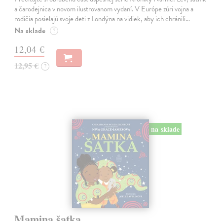
a čarodejnica v novom ilustrovanom vydaní. V Európe zúri vojna a
rodičia posielajú svoje deti z Londýna na vidiek, aby ich chránili…
Na sklade
?
12,04 €
12,95 €
?
na sklade
Mamina šatka