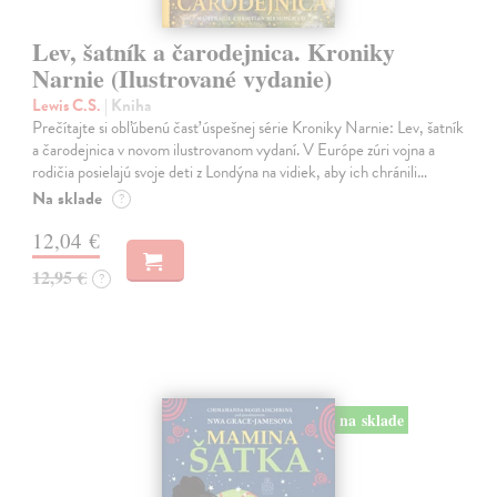
Lev, šatník a čarodejnica. Kroniky
Narnie (Ilustrované vydanie)
Lewis C.S.
| Kniha
Prečítajte si obľúbenú časť úspešnej série Kroniky Narnie: Lev, šatník
a čarodejnica v novom ilustrovanom vydaní. V Európe zúri vojna a
rodičia posielajú svoje deti z Londýna na vidiek, aby ich chránili…
Na sklade
?
12,04 €
12,95 €
?
na sklade