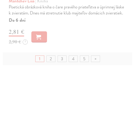
Mantchev Lisa
| Kniha
Poetická obrázková kniha o čare pravého priateľstva a úprimnej láske
k zvieratám. Dnes má stretnutie klub majiteľov domácich zvieratiek.
Do 6 dní
2,81 €
2,90 €
?
»
1
2
3
4
5