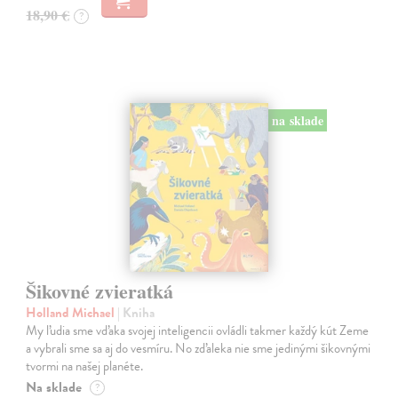
18,90 €
?
na sklade
Šikovné zvieratká
Holland Michael
| Kniha
My ľudia sme vďaka svojej inteligencii ovládli takmer každý kút Zeme
a vybrali sme sa aj do vesmíru. No zďaleka nie sme jedinými šikovnými
tvormi na našej planéte.
Na sklade
?