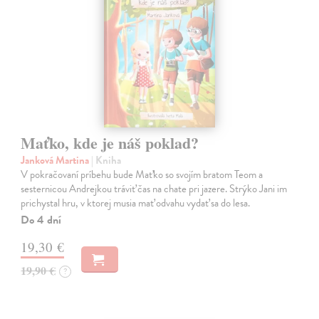
Maťko, kde je náš poklad?
Janková Martina
| Kniha
V pokračovaní príbehu bude Maťko so svojím bratom Teom a
sesternicou Andrejkou tráviť čas na chate pri jazere. Strýko Jani im
prichystal hru, v ktorej musia mať odvahu vydať sa do lesa.
Do 4 dní
19,30 €
19,90 €
?