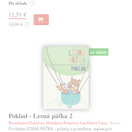
Na sklade
?
12,51 €
12,90 €
?
na sklade
Poklad - Lesná päťka 2
Kerekesová Katarína, Moláková Katarína, Laučíková Ivana
| Kniha
Prichádza LESNÁ PÄŤKA - príbehy o priateľstve, napínavých