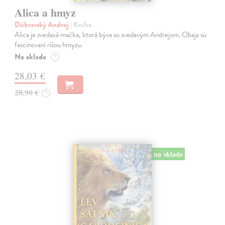
Alica a hmyz
Dúbravský Andrej
| Kniha
Alica je zvedavá mačka, ktorá býva so zvedavým Andrejom. Obaja sú
fascinovaní ríšou hmyzu.
Na sklade
?
28,03 €
28,90 €
?
na sklade