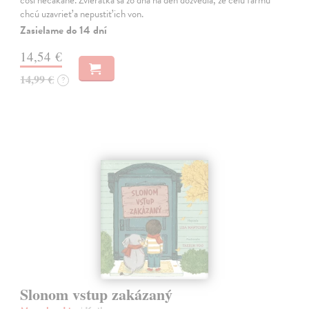
čosi nečakané. Zvieratká sa zo dňa na deň dozvedia, že celú farmu
chcú uzavrieť a nepustiť ich von.
Zasielame do 14 dní
14,54 €
14,99 €
?
Slonom vstup zakázaný