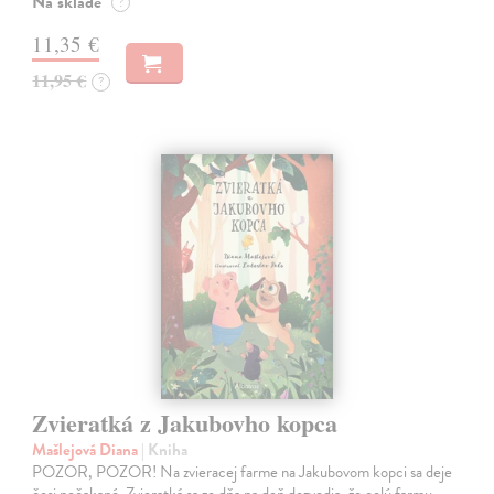
Na sklade
?
11,35 €
11,95 €
?
Zvieratká z Jakubovho kopca
Mašlejová Diana
| Kniha
POZOR, POZOR! Na zvieracej farme na Jakubovom kopci sa deje