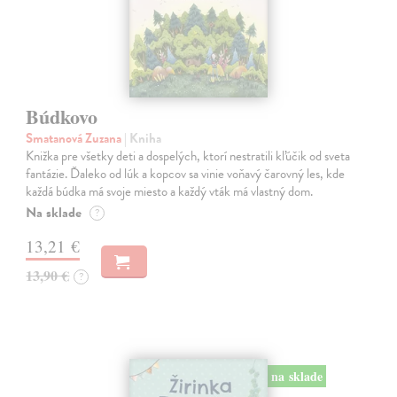
Búdkovo
Smatanová Zuzana
| Kniha
Knižka pre všetky deti a dospelých, ktorí nestratili kľúčik od sveta
fantázie. Ďaleko od lúk a kopcov sa vinie voňavý čarovný les, kde
každá búdka má svoje miesto a každý vták má vlastný dom.
Na sklade
?
13,21 €
13,90 €
?
na sklade