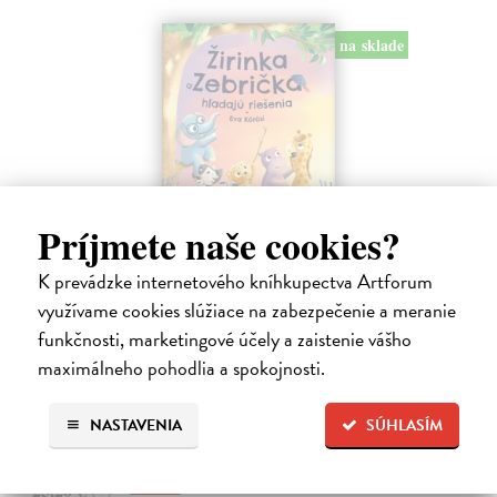
na sklade
Príjmete naše cookies?
Žirinka a Zebrička hľadajú riešenia
K prevádzke internetového kníhkupectva Artforum
Kőrösi Eva
| Kniha
využívame cookies slúžiace na zabezpečenie a meranie
Kniha o Žirinke, Zebričke a ich kamarátoch prináša príbehy o hľadaní
funkčnosti, marketingové účely a zaistenie vášho
riešení aj tam, kde sa to môže zdať nemožné. Každodenné situácie
plné emócií – hnevu, smútku, radosti, závisti, zahanbenia,
maximálneho pohodlia a spokojnosti.
odmietnutia,…
Na sklade
?
NASTAVENIA
SÚHLASÍM
24,44 €
25,20 €
?