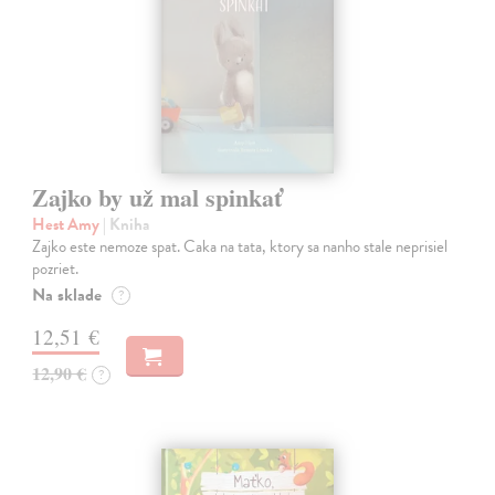
Zajko by už mal spinkať
Hest Amy
| Kniha
Zajko este nemoze spat. Caka na tata, ktory sa nanho stale neprisiel
pozriet.
Na sklade
?
12,51 €
12,90 €
?