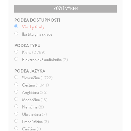
ZÚŽIŤ VÝBER
PODĽA DOSTUPNOSTI
Všetky tituly
Iba tituly na sklade
PODĽA TYPU
Kniha
(2 789)
Elektronická audiokniha
(2)
PODĽA JAZYKA
Slovenčina
(1 722)
Čeština
(1 044)
Angličtina
(26)
Maďarčina
(13)
Nemčina
(8)
Ukrajinčina
(7)
Francúzština
(3)
Čínština
(1)