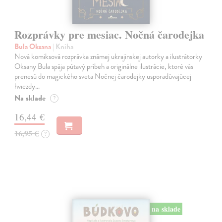
Rozprávky pre mesiac. Nočná čarodejka
Bula Oksana
| Kniha
Nová komiksová rozprávka známej ukrajinskej autorky a ilustrátorky
Oksany Bula spája pútavý príbeh a originálne ilustrácie, ktoré vás
prenesú do magického sveta Nočnej čarodejky usporadúvajúcej
hviezdy…
Na sklade
?
16,44 €
16,95 €
?
na sklade