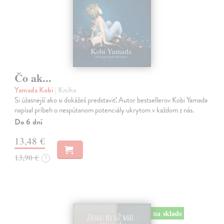
Čo ak...
Yamada Kobi
| Kniha
Si úžasnejší ako si dokážeš predstaviť. Autor bestsellerov Kobi Yamada
napísal príbeh o nespútanom potenciály ukrytom v každom z nás.
Do 6 dní
13,48 €
13,90 €
?
na sklade