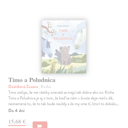
Timo a Poludnica
Dušičková Zuzana
| Kniha
Timo zisťuje, že nie všetky zvieratá sa majú tak dobre ako on. Kniha
Timo a Poludnica je aj o tom, že keď sa nám v živote deje niečo zlé,
neznamená to, že to tak bude navždy a že my sme tí, ktorí to dokážu…
Do 4 dní
15,68 €