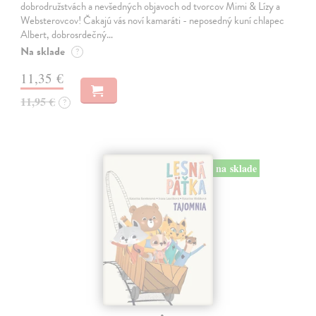
dobrodružstvách a nevšedných objavoch od tvorcov Mimi & Lízy a
Websterovcov! Čakajú vás noví kamaráti - neposedný kuní chlapec
Albert, dobrosrdečný…
Na sklade
?
11,35 €
11,95 €
?
na sklade