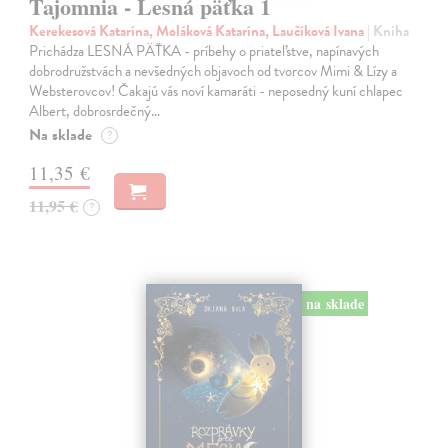
Tajomnia - Lesná päťka 1
Kerekesová Katarína, Moláková Katarína, Laučíková Ivana
| Kniha
Prichádza LESNÁ PÄŤKA - príbehy o priateľstve, napínavých
dobrodružstvách a nevšedných objavoch od tvorcov Mimi & Lízy a
Websterovcov! Čakajú vás noví kamaráti - neposedný kuní chlapec
Albert, dobrosrdečný…
Na sklade
?
11,35 €
11,95 €
?
na sklade