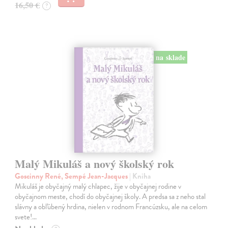
16,50 €
?
na sklade
Malý Mikuláš a nový školský rok
Goscinny René, Sempé Jean-Jacques
| Kniha
Mikuláš je obyčajný malý chlapec, žije v obyčajnej rodine v
obyčajnom meste, chodí do obyčajnej školy. A predsa sa z neho stal
slávny a obľúbený hrdina, nielen v rodnom Francúzsku, ale na celom
svete!…