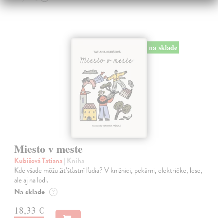
na sklade
Miesto v meste
Kubišová Tatiana
| Kniha
Kde všade môžu žiť šťastní ľudia? V knižnici, pekárni, električke, lese,
ale aj na lodi.
Na sklade
?
18,33 €