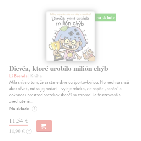
na sklade
Dievča, ktoré urobilo milión chýb
Li Brenda
| Kniha
Mila sníva o tom, že sa stane skvelou športovkyňou. No nech sa snaží
akokoľvek, nič sa jej nedarí – vyleje mlieko, zle napíše „banán“ a
dokonca uprostred pretekov skončí na strome! Je frustrovaná a
znechutená.…
Na sklade
?
11,54 €
11,90 €
?