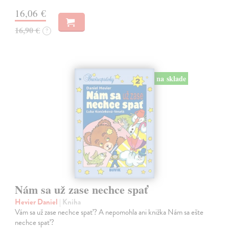
16,06 €
16,90 €
?
na sklade
Nám sa už zase nechce spať
Hevier Daniel
| Kniha
Vám sa už zase nechce spať? A nepomohla ani knižka Nám sa ešte
nechce spať?