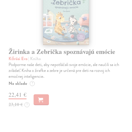
Žirinka a Zebrička spoznávajú emócie
Kőrösi Eva
| Kniha
Podporme naše deti, aby nepotláčali svoje emócie, ale naučili sa ich
zvládať. Kniha o žirafke a zebre je určená pre deti na rozvoj ich
emočnej inteligencie.
Na sklade
?
22,41 €
23,10 €
?