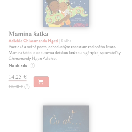
Mamina šatka
Adichie Chimamanda Ngozi
| Kniha
Poetická a nežná pocta jednoduchým radostiam rodinného života.
Mamina šatka je debutovou detskou knižkou nigérijskej spisovateľky
Chimamandy Ngozi Adichie.
Na sklade
?
14,25 €
15,00 €
?