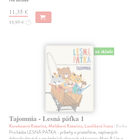
11,35 €
11,95 €
?
na sklade
Tajomnia - Lesná päťka 1
Kerekesová Katarína, Moláková Katarína, Laučíková Ivana
| Kniha
Prichádza LESNÁ PÄŤKA - príbehy o priateľstve, napínavých
dobrodružstvách a nevšedných objavoch od tvorcov Mimi & Lízy a