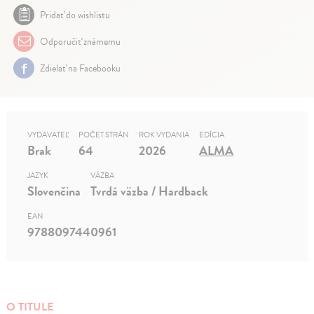
Pridať do wishlistu
Odporučiť známemu
Zdielať na Facebooku
VYDAVATEĽ
POČET STRÁN
ROK VYDANIA
EDÍCIA
Brak
64
2026
ALMA
JAZYK
VÄZBA
Slovenčina
Tvrdá väzba / Hardback
EAN
9788097440961
O TITULE