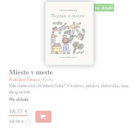
na sklade
Miesto v meste
Kubišová Tatiana
| Kniha
Kde všade môžu žiť šťastní ľudia? V knižnici, pekárni, električke, lese,
ale aj na lodi.
Na sklade
18,33 €
18,90 €
?