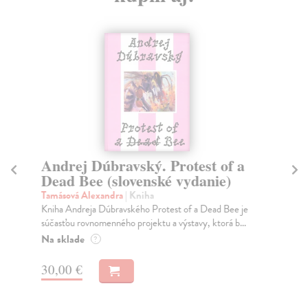
Andrej Dúbravský. Protest of a
D
Dead Bee (slovenské vydanie)
Pi
Dog
Tamásová Alexandra
| Kniha
sve
Kniha Andreja Dúbravského Protest of a Dead Bee je
súčasťou rovnomenného projektu a výstavy, ktorá b...
Na
Na sklade
?
13
30,00 €
14