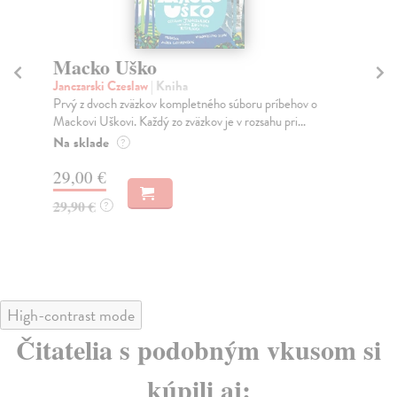
Macko Uško
Ak
n
Janczarski Czeslaw
| Kniha
Prvý z dvoch zväzkov kompletného súboru príbehov o
Fi
Mackovi Uškovi. Každý zo zväzkov je v rozsahu pri...
Vol
rod
Na sklade
?
Do
29,00 €
25
29,90 €
?
26
High-contrast mode
Čitatelia s podobným vkusom si
kúpili aj: