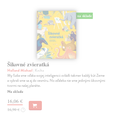
na sklade
Šikovné zvieratká
Holland Michael
| Kniha
My ľudia sme vďaka svojej inteligencii ovládli takmer každý kút Zeme
a vybrali sme sa aj do vesmíru. No zďaleka nie sme jedinými šikovnými
tvormi na našej planéte.
Na sklade
16,06 €
16,90 €
?