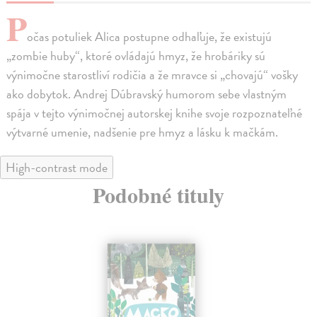
P
očas potuliek Alica postupne odhaľuje, že existujú
„zombie huby“, ktoré ovládajú hmyz, že hrobáriky sú
výnimočne starostliví rodičia a že mravce si „chovajú“ vošky
ako dobytok. Andrej Dúbravský humorom sebe vlastným
spája v tejto výnimočnej autorskej knihe svoje rozpoznateľné
výtvarné umenie, nadšenie pre hmyz a lásku k mačkám.
High-contrast mode
Podobné tituly