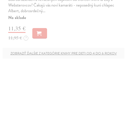
Websterovcov! Čakajú vás noví kamaráti - neposedný kuní chlapec
Albert, dobrosrdečný…
Na sklade
11,35 €
11,95 €
?
ZOBRAZIŤ ĎALŠIE Z KATEGÓRIE KNIHY PRE DETI OD 4 DO 6 ROKOV