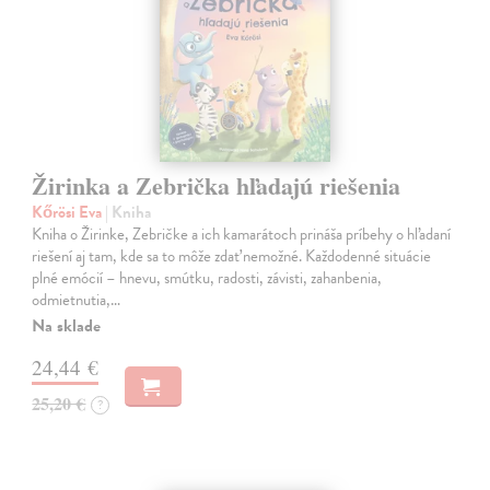
Žirinka a Zebrička hľadajú riešenia
Kőrösi Eva
| Kniha
Kniha o Žirinke, Zebričke a ich kamarátoch prináša príbehy o hľadaní
riešení aj tam, kde sa to môže zdať nemožné. Každodenné situácie
plné emócií – hnevu, smútku, radosti, závisti, zahanbenia,
odmietnutia,…
Na sklade
24,44 €
25,20 €
?