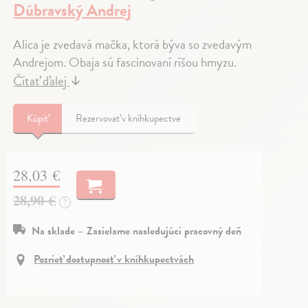
Dúbravský Andrej
Alica je zvedavá mačka, ktorá býva so zvedavým
Andrejom. Obaja sú fascinovaní ríšou hmyzu.
Čítať ďalej
↓
Kúpiť
Rezervovať v kníhkupectve
28,03 €
28,90 €
?
Na sklade – Zasielame nasledujúci pracovný deň
Pozrieť dostupnosť v kníhkupectvách