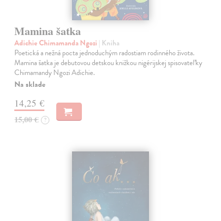
Mamina šatka
Adichie Chimamanda Ngozi
| Kniha
Poetická a nežná pocta jednoduchým radostiam rodinného života.
Mamina šatka je debutovou detskou knižkou nigérijskej spisovateľky
Chimamandy Ngozi Adichie.
Na sklade
14,25 €
15,00 €
?