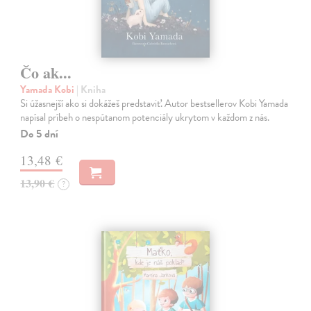
Čo ak...
Yamada Kobi
| Kniha
Si úžasnejší ako si dokážeš predstaviť. Autor bestsellerov Kobi Yamada
napísal príbeh o nespútanom potenciály ukrytom v každom z nás.
Do 5 dní
13,48 €
13,90 €
?