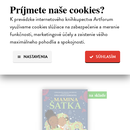
Narnie (Ilustrované vydanie)
Príjmete naše cookies?
Lewis C.S.
| Kniha
K prevádzke internetového kníhkupectva Artforum
Prečítajte si obľúbenú časť úspešnej série Kroniky Narnie: Lev, šatník
a čarodejnica v novom ilustrovanom vydaní. V Európe zúri vojna a
využívame cookies slúžiace na zabezpečenie a meranie
rodičia posielajú svoje deti z Londýna na vidiek, aby ich chránili…
funkčnosti, marketingové účely a zaistenie vášho
Na sklade
maximálneho pohodlia a spokojnosti.
12,04 €
NASTAVENIA
SÚHLASÍM
12,95 €
?
na sklade