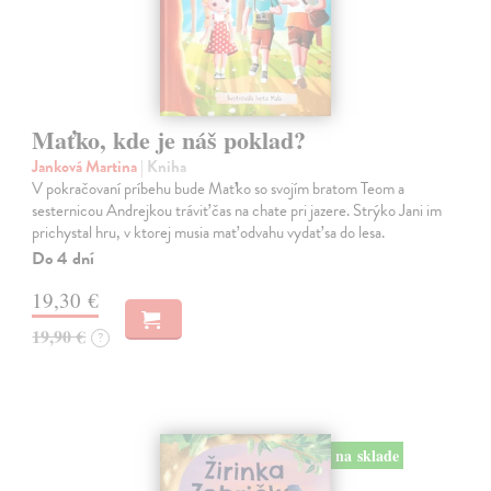
Maťko, kde je náš poklad?
Janková Martina
| Kniha
V pokračovaní príbehu bude Maťko so svojím bratom Teom a
sesternicou Andrejkou tráviť čas na chate pri jazere. Strýko Jani im
prichystal hru, v ktorej musia mať odvahu vydať sa do lesa.
Do 4 dní
19,30 €
19,90 €
?
na sklade