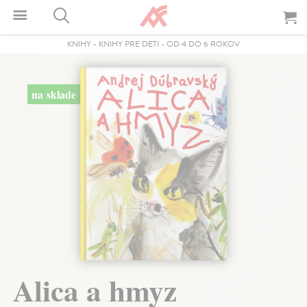
KNIHY
-
KNIHY PRE DETI
-
OD 4 DO 6 ROKOV
na sklade
Alica a hmyz