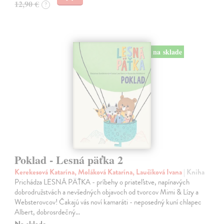
12,90 €
?
na sklade
Poklad - Lesná päťka 2
Kerekesová Katarína, Moláková Katarína, Laučíková Ivana
| Kniha
Prichádza LESNÁ PÄŤKA - príbehy o priateľstve, napínavých
dobrodružstvách a nevšedných objavoch od tvorcov Mimi & Lízy a
Websterovcov! Čakajú vás noví kamaráti - neposedný kuní chlapec
Albert, dobrosrdečný…
Na sklade