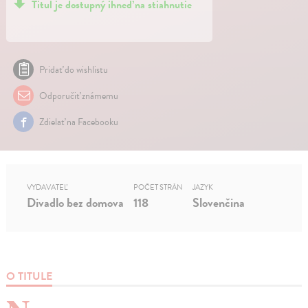
Titul je dostupný ihneď na stiahnutie
Pridať do wishlistu
Odporučiť známemu
Zdielať na Facebooku
VYDAVATEĽ
POČET STRÁN
JAZYK
Divadlo bez domova
118
Slovenčina
O TITULE