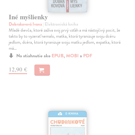
Iné myšlienky
Dobrakovová Ivana
| Elektronická kniha
Mladé dievča, ktoré zažíva svoj prvý vzťah a má nástojčivý pocit, že
takto by to vyzerať nemalo, matka, ktorá tyranizuje svoju dcéru
jedlom, dcéra, ktorá tyranizuje svoju matku jedlom, expatka, ktorá
má…
Na stiahnutie ako
EPUB
,
MOBI
a
PDF
12,90 €
E-KNIHA