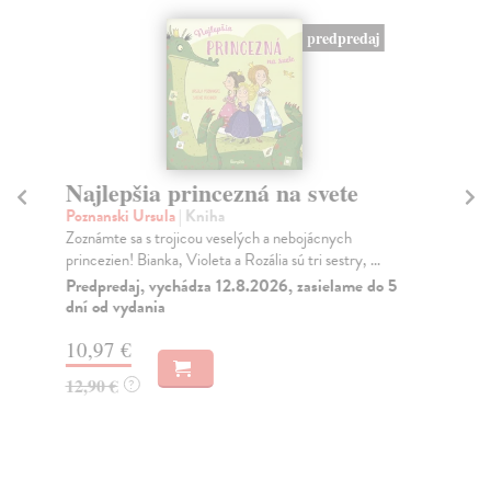
predpredaj
Najlepšia princezná na svete
S
K
Poznanski Ursula
| Kniha
Zoznámte sa s trojicou veselých a nebojácnych
Mik
princezien! Bianka, Violeta a Rozália sú tri sestry, ...
Mon
o k
Predpredaj, vychádza 12.8.2026, zasielame do 5
dní od vydania
Na
10,97 €
23
12,90 €
?
24