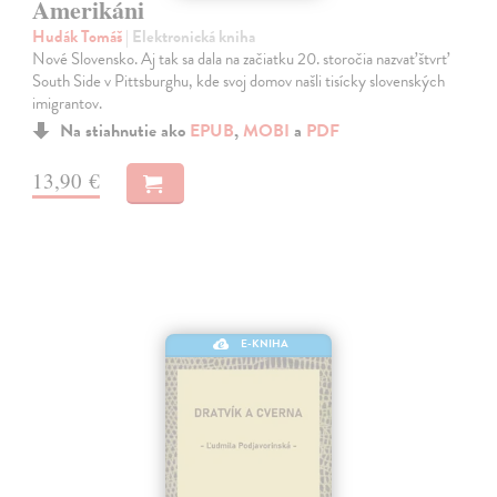
Amerikáni
Hudák Tomáš
| Elektronická kniha
Nové Slovensko. Aj tak sa dala na začiatku 20. storočia nazvať štvrť
South Side v Pittsburghu, kde svoj domov našli tisícky slovenských
imigrantov.
Na stiahnutie ako
EPUB
,
MOBI
a
PDF
13,90 €
E-KNIHA