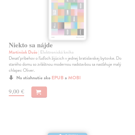
Niekto sa nájde
Martinčok Dušo
| Elektronická kniha
Desať príbehov o ľuďoch žijúcich v jednej bratislavskej bytovke. Do
starého domu so zvláštnou modernou nadstavbou sa nasťahuje malý
chlapec Oliver.
Na stiahnutie ako
EPUB
a
MOBI
9,00 €