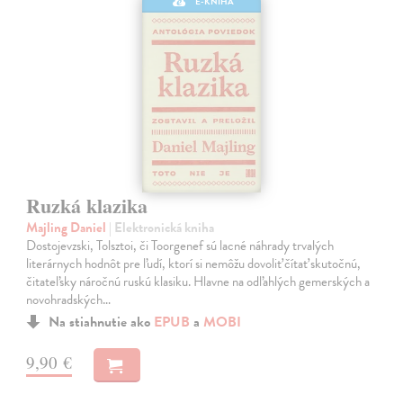
E-KNIHA
Ruzká klazika
Majling Daniel
| Elektronická kniha
Dostojevzski, Tolsztoi, či Toorgenef sú lacné náhrady trvalých
literárnych hodnôt pre ľudí, ktorí si nemôžu dovoliť čítať skutočnú,
čitateľsky náročnú ruskú klasiku. Hlavne na odľahlých gemerských a
novohradských…
Na stiahnutie ako
EPUB
a
MOBI
9,90 €