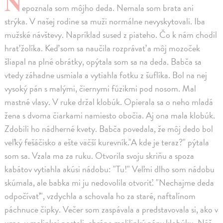
N
epoznala som môjho deda. Nemala som brata ani
strýka. V našej rodine sa muži normálne nevyskytovali. Iba
mužské návštevy. Napríklad sused z piateho. Čo k nám chodil
hrať žolíka. Keď som sa naučila rozprávať a môj mozoček
šliapal na plné obrátky, opýtala som sa na deda. Babča sa
vtedy záhadne usmiala a vytiahla fotku z šuflíka. Bol na nej
vysoký pán s malými, čiernymi fúzikmi pod nosom. Mal
mastné vlasy. V ruke držal klobúk. Opierala sa o neho mladá
žena s dvoma čiarkami namiesto obočia. Aj ona mala klobúk.
Zdobili ho nádherné kvety. Babča povedala, že môj dedo bol
veľký fešáčisko a ešte väčší kurevník."A kde je teraz?" pýtala
som sa. Vzala ma za ruku. Otvorila svoju skriňu a spoza
kabátov vytiahla akúsi nádobu: "Tu!" Veľmi dlho som nádobu
skúmala, ale babka mi ju nedovolila otvoriť. "Nechajme deda
odpočívať", vzdychla a schovala ho za staré, naftalínom
páchnuce čipky. Večer som zaspávala a predstavovala si, ako v
urne, v malinkej posteli, chrápe malilinký pánv klobúku. Náš