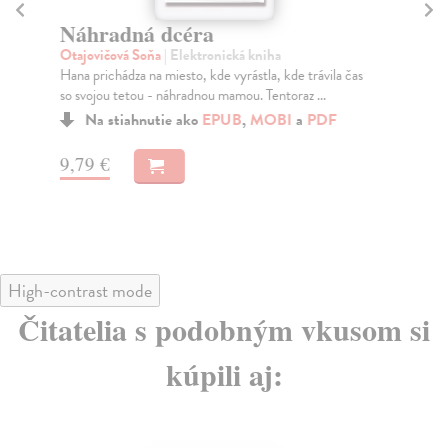
Náhradná dcéra
N
Otajovičová Soňa
| Elektronická kniha
Kl
Hana prichádza na miesto, kde vyrástla, kde trávila čas
Rom
so svojou tetou - náhradnou mamou. Tentoraz ...
kaž
Na stiahnutie ako
EPUB
,
MOBI
a
PDF
9,79 €
5,
High-contrast mode
Čitatelia s podobným vkusom si
kúpili aj: