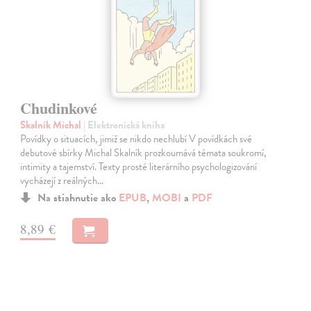
Chudinkové
Skalník Michal
| Elektronická kniha
Povídky o situacích, jimiž se nikdo nechlubí V povídkách své
debutové sbírky Michal Skalník prozkoumává témata soukromí,
intimity a tajemství. Texty prosté literárního psychologizování
vycházejí z reálných…
Na stiahnutie ako
EPUB
,
MOBI
a
PDF
8,89 €