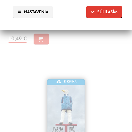
Čarovný papagáj a iné gýče je zbierka ôsmich poviedok. Okrem
typických autorových textov sú súčasťou zbierky aj iné zvláštne
NASTAVENIA
SÚHLASÍM
poviedky.
Na stiahnutie ako
EPUB
,
MOBI
a
PDF
10,49 €
E-KNIHA