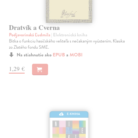
Dratvík a Cverna
Podjavorinská Ľudmila
| Elektronická kniha
Bitka o funkciu hasičského veliteľa s nečakaným vyústením. Klasika
zo Zlatého fondu SME.
Na stiahnutie ako
EPUB
a
MOBI
1,29 €
E-KNIHA