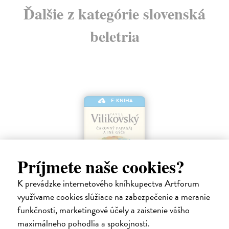
Ďalšie z kategórie slovenská
beletria
E-KNIHA
Príjmete naše cookies?
K prevádzke internetového kníhkupectva Artforum
využívame cookies slúžiace na zabezpečenie a meranie
funkčnosti, marketingové účely a zaistenie vášho
Čarovný papagáj a iné gýče
maximálneho pohodlia a spokojnosti.
Vilikovský Pavel
| Elektronická kniha