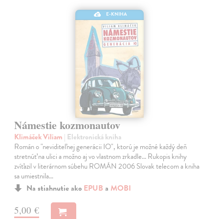
E-KNIHA
Námestie kozmonautov
Klimáček Viliam
| Elektronická kniha
Román o "neviditeľnej generácii IO", ktorú je možné každý deň
stretnúť na ulici a možno aj vo vlastnom zrkadle... Rukopis knihy
zvíťazil v literárnom súbehu ROMÁN 2006 Slovak telecom a kniha
sa umiestnila…
Na stiahnutie ako
EPUB
a
MOBI
5,00 €