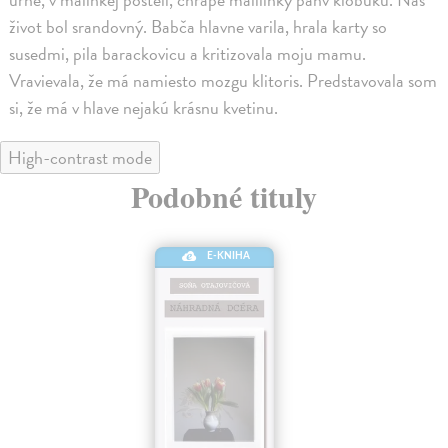
život bol srandovný. Babča hlavne varila, hrala karty so
susedmi, pila barackovicu a kritizovala moju mamu.
Vravievala, že má namiesto mozgu klitoris. Predstavovala som
si, že má v hlave nejakú krásnu kvetinu.
High-contrast mode
Podobné tituly
E-KNIHA