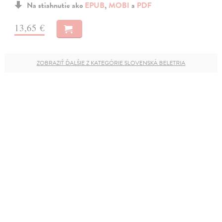
Na stiahnutie ako
EPUB
,
MOBI
a
PDF
13,65 €
ZOBRAZIŤ ĎALŠIE Z KATEGÓRIE SLOVENSKÁ BELETRIA