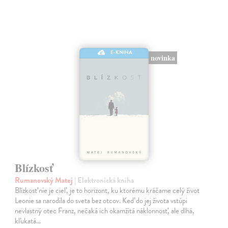
E-KNIHA
novinka
Blízkosť
Rumanovský Matej
| Elektronická kniha
Blízkosť nie je cieľ, je to horizont, ku ktorému kráčame celý život
Leonie sa narodila do sveta bez otcov. Keď do jej života vstúpi
nevlastný otec Franz, nečaká ich okamžitá náklonnosť, ale dlhá,
kľukatá…