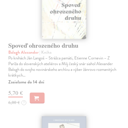
Spoveď ohrozeného druhu
Balogh Alexander
| Kniha
Po knihách Ján Langoš – Strážca pamäti, Etienne Cornevin – Z
Paríža do slovenských ateliérov a Môj český snár siahol Alexander
Balogh do svojho novinárskeho archívu a výber žánrovo rozmanitých
krátkych…
Zasielame do 14 dní
5,70 €
6,00 €
?