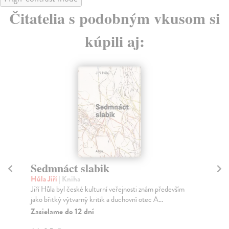
Čitatelia s podobným vkusom si
kúpili aj:
Rozhovory
Gruša Jiří
| Kniha
edevším
Rozhovory Jiřího Gruši od časů disentu po pozdní
reflexi současných výzev Evropy (a České republiky ...
Zasielame do 12 dní