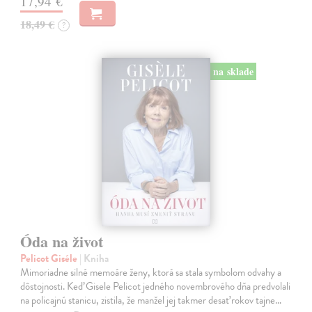
17,94 €
18,49 €
?
na sklade
Óda na život
Pelicot Giséle
| Kniha
Mimoriadne silné memoáre ženy, ktorá sa stala symbolom odvahy a
dôstojnosti. Keď Gisele Pelicot jedného novembrového dňa predvolali
na policajnú stanicu, zistila, že manžel jej takmer desať rokov tajne…