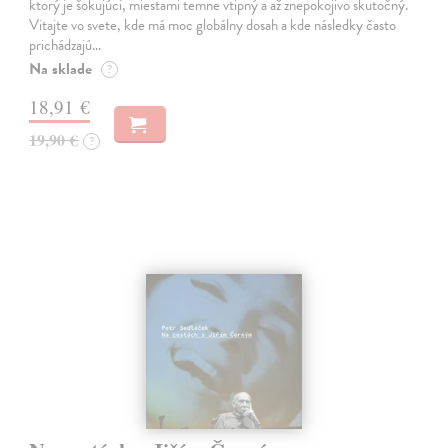
ktorý je šokujúci, miestami temne vtipný a až znepokojivo skutočný.
Vitajte vo svete, kde má moc globálny dosah a kde následky často
prichádzajú…
Na sklade
?
18,91 €
19,90 €
?