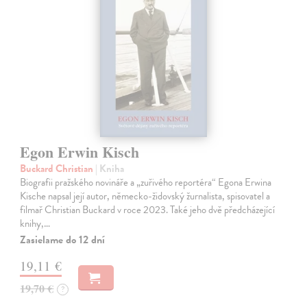
Egon Erwin Kisch
Buckard Christian
| Kniha
Biografii pražského novináře a „zuřivého reportéra“ Egona Erwina
Kische napsal její autor, německo-židovský žurnalista, spisovatel a
filmař Christian Buckard v roce 2023. Také jeho dvě předcházející
knihy,…
Zasielame do 12 dní
19,11 €
19,70 €
?