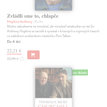
Zvládli sme to, chlapče
Hopkins Anthony
| Kniha
Možno zabudneme na minulosť, ale minulosť nezabudne na nás Sir
Anthony Hopkins sa narodil a vyrastal v krízových a vojnových časoch
vo waleskom oceliarskom mestečku Port Talbot.
Do 4 dní
22,21 €
22,90 €
?
na sklade