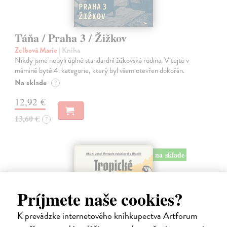
Táňa / Praha 3 / Žižkov
Zelbová Marie
| Kniha
Nikdy jsme nebyli úplně standardní žižkovská rodina. Vítejte v
mámině bytě 4. kategorie, který byl všem otevřen dokořán.
Na sklade
?
12,92 €
13,60 €
?
na sklade
Príjmete naše cookies?
K prevádzke internetového kníhkupectva Artforum