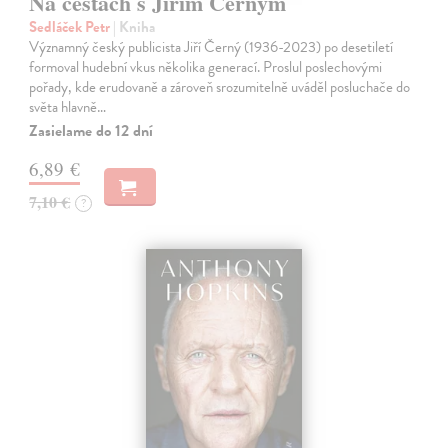
Na cestách s Jiřím Černým
Sedláček Petr
| Kniha
Významný český publicista Jiří Černý (1936-2023) po desetiletí
formoval hudební vkus několika generací. Proslul poslechovými
pořady, kde erudovaně a zároveň srozumitelně uváděl posluchače do
světa hlavně…
Zasielame do 12 dní
6,89 €
7,10 €
?