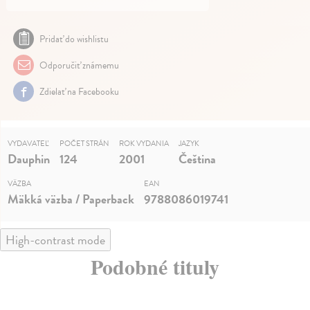
Pridať do wishlistu
Odporučiť známemu
Zdielať na Facebooku
VYDAVATEĽ
POČET STRÁN
ROK VYDANIA
JAZYK
Dauphin
124
2001
Čeština
VÄZBA
EAN
Mäkká väzba / Paperback
9788086019741
High-contrast mode
Podobné tituly