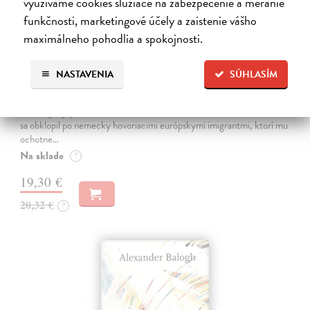
využívame cookies slúžiace na zabezpečenie a meranie
funkčnosti, marketingové účely a zaistenie vášho
maximálneho pohodlia a spokojnosti.
Tropické Bavorsko
NASTAVENIA
SÚHLASÍM
Betina Anton
| Kniha
Po nacistickom lekárovi Josefovi Mengelem sa po skončení druhej
svetovej vojny zľahla zem. Jeho domovom sa stal štát Sao Paulo, kde
sa obklopil po nemecky hovoriacimi európskymi imigrantmi, ktorí mu
ochotne…
Na sklade
?
19,30 €
20,32 €
?