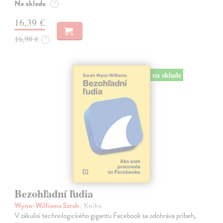
Na sklade
?
16,39 €
16,90 €
?
na sklade
Bezohľadní ľudia
Wynn-Williams Sarah
| Kniha
V zákulisí technologického gigantu Facebook sa odohráva príbeh,