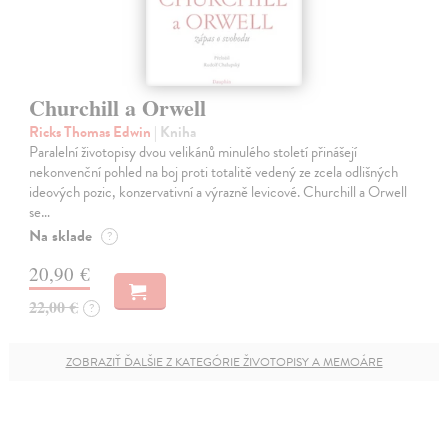
Churchill a Orwell
Ricks Thomas Edwin
| Kniha
Paralelní životopisy dvou velikánů minulého století přinášejí
nekonvenční pohled na boj proti totalitě vedený ze zcela odlišných
ideových pozic, konzervativní a výrazně levicové. Churchill a Orwell
se…
Na sklade
?
20,90 €
22,00 €
?
ZOBRAZIŤ ĎALŠIE Z KATEGÓRIE ŽIVOTOPISY A MEMOÁRE