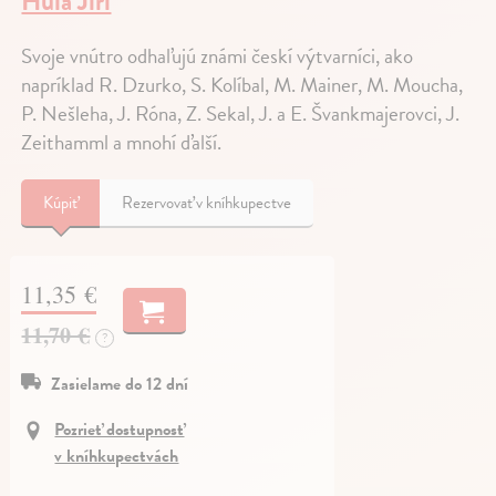
Hůla Jiří
Svoje vnútro odhaľujú známi českí výtvarníci, ako
napríklad R. Dzurko, S. Kolíbal, M. Mainer, M. Moucha,
P. Nešleha, J. Róna, Z. Sekal, J. a E. Švankmajerovci, J.
Zeithamml a mnohí ďalší.
Kúpiť
Rezervovať v kníhkupectve
11,35 €
11,70 €
?
Zasielame do 12 dní
Pozrieť dostupnosť
v kníhkupectvách