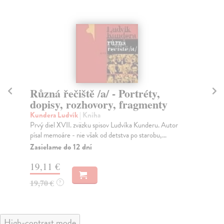
Různá řečiště /a/ - Portréty,
B
dopisy, rozhovory, fragmenty
Žák
Oso
Kundera Ludvík
| Kniha
Mag
Prvý diel XVII. zväzku spisov Ludvíka Kunderu. Autor
Bel
písal memoáre - nie však od detstva po starobu,...
Za
Zasielame do 12 dní
14
19,11 €
14
19,70 €
?
High-contrast mode