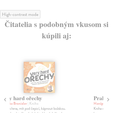
High-contrast mode
Čitatelia s podobným vkusom si
kúpili aj:
Praktická angličtina pro děti
Sy
Hanšpachová Jana
| Kniha
Du
Kniha nabízí základní potřebné věty pro každodenní
Sbí