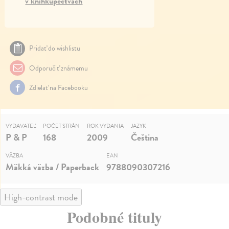
v kníhkupectvách
Pridať do wishlistu
Odporučiť známemu
Zdielať na Facebooku
VYDAVATEĽ
POČET STRÁN
ROK VYDANIA
JAZYK
P & P
168
2009
Čeština
VÄZBA
EAN
Mäkká väzba / Paperback
9788090307216
High-contrast mode
Podobné tituly