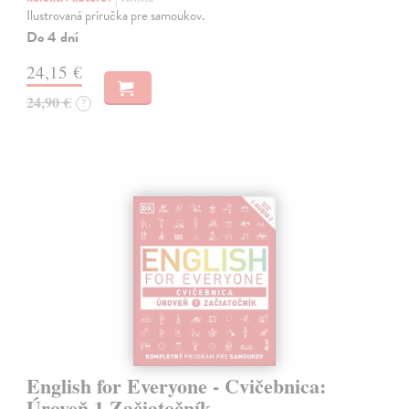
Ilustrovaná príručka pre samoukov.
Do 4 dní
24,15 €
24,90 €
?
English for Everyone - Cvičebnica:
Úroveň 1 Začiatočník