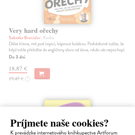
Very hard ořechy
Sobotka Bronislav
| Kniha
Dělat křena, mít pod čepicí, kápnout božskou. Podvědomě tušíte, že
když tohle přeložíte do angličtiny slovo od slova, nikdo vás nepochopí.
Do 3 dní
18,87 €
19,45 €
?
Príjmete naše cookies?
K prevádzke internetového kníhkupectva Artforum