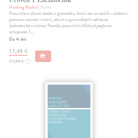
Harding Rachel
| Kniha
Precvičte si slovnú zásobu a gramatiku, ktorú ste sa naučili v učebnici
pomocou stoviek cvičení, aktivít a sprievodných nahrávok.
Jednoduché cvičenia: Pomôžu precvičiť si kľúčové jazykové
schopnosti ?…
Do 4 dní
13,48 €
13,90 €
?