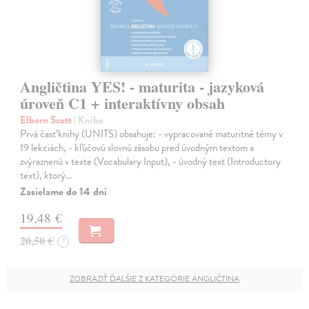
Angličtina YES! - maturita - jazyková
úroveň C1 + interaktívny obsah
Elborn Scott
| Kniha
Prvá časť knihy (UNITS) obsahuje: - vypracované maturitné témy v
19 lekciách, - kľúčovú slovnú zásobu pred úvodným textom a
zvýraznenú v texte (Vocabulary Input), - úvodný text (Introductory
text), ktorý…
Zasielame do 14 dní
19,48 €
20,50 €
?
ZOBRAZIŤ ĎALŠIE Z KATEGÓRIE ANGLIČTINA