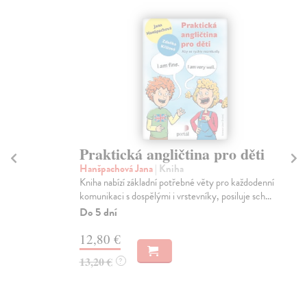
Praktická angličtina pro děti
A
Hanšpachová Jana
| Kniha
Pou
Kniha nabízí základní potřebné věty pro každodenní
Cíl
komunikaci s dospělými i vrstevníky, posiluje sch...
běž
Do 5 dní
Za
12,80 €
14
13,20 €
14
?