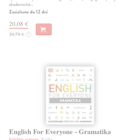
akademické…
Zasielame do 12 dní
20,08 €
20,70 €
?
English For Everyone - Gramatika
kolektív autorov
| Kniha