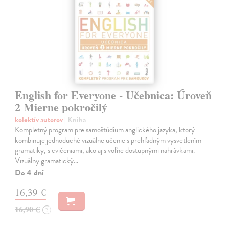
English for Everyone - Učebnica: Úroveň
2 Mierne pokročilý
kolektív autorov
| Kniha
Kompletný program pre samoštúdium anglického jazyka, ktorý
kombinuje jednoduché vizuálne učenie s prehľadným vysvetlením
gramatiky, s cvičeniami, ako aj s voľne dostupnými nahrávkami.
Vizuálny gramatický…
Do 4 dní
16,39 €
16,90 €
?