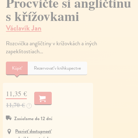
Procvičte si angličtinu
s křížovkami
Václavík Jan
Rozcvička angličtiny v krížovkách a iných
zapeklitostiach...
Kúpiť
Rezervovať v kníhkupectve
11,35 €
11,70 €
?
Zasielame do 12 dní
Pozrieť dostupnosť