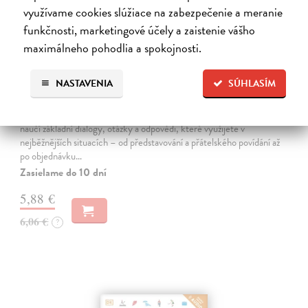
využívame cookies slúžiace na zabezpečenie a meranie
funkčnosti, marketingové účely a zaistenie vášho
maximálneho pohodlia a spokojnosti.
Základní anglické dialogy
NASTAVENIA
SÚHLASÍM
Tascas Zuzana
| Kniha
Domluvit se anglicky znamená vést s někým dialog. Tato kniha vás
naučí základní dialogy, otázky a odpovědi, které využijete v
nejběžnějších situacích – od představování a přátelského povídání až
po objednávku…
Zasielame do 10 dní
5,88 €
6,06 €
?