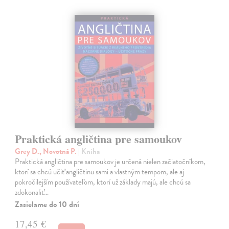
Praktická angličtina pre samoukov
Grey D., Novotná P.
| Kniha
Praktická angličtina pre samoukov je určená nielen začiatočníkom,
ktorí sa chcú učiť angličtinu sami a vlastným tempom, ale aj
pokročilejším používateľom, ktorí už základy majú, ale chcú sa
zdokonaliť…
Zasielame do 10 dní
17,45 €