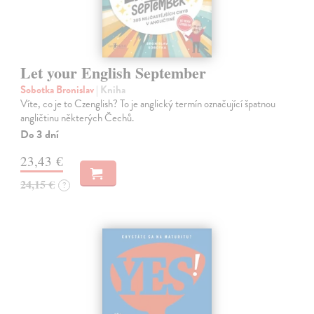
Let your English September
Sobotka Bronislav
| Kniha
Víte, co je to Czenglish? To je anglický termín označující špatnou
angličtinu některých Čechů.
Do 3 dní
23,43 €
24,15 €
?