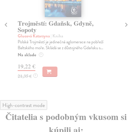
Trojměstí: Gdaňsk, Gdyně,
K
Sopoty
p
Glucová Katarzyna
| Kniha
Ki
Polské Trojměstí je jedinečná aglomerace na pobřeží
Tat
Baltského moře. Skládá se z důstojného Gdaňsku s...
pro
Na sklade
Za
?
19,22 €
22
21,35 €
23
?
High-contrast mode
Čitatelia s podobným vkusom si
kúpili aj: