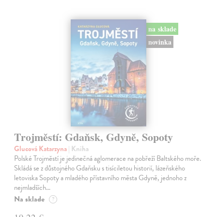
na sklade
novinka
Trojměstí: Gdaňsk, Gdyně, Sopoty
Glucová Katarzyna
| Kniha
Polské Trojměstí je jedinečná aglomerace na pobřeží Baltského moře.
Skládá se z důstojného Gdaňsku s tisíciletou historií, lázeňského
letoviska Sopoty a mladého přístavního města Gdyně, jednoho z
nejmladších…
Na sklade
?