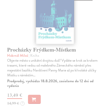
Procházky Frýdkem-Místkem
Habrnál Miloš
| Kniha
Objevte město s unikátní dvojitou duší! Vydáte se krok za krokem
trasami, které vedou od malebného Zámeckého náměstí přes
majestátní baziliku Navštívení Panny Marie až po křivolaké uličky
Místku s náměstím…
Predpredaj, vychádza 18.8.2026, zasielame do 12 dní od
vydania
13,49 €
14,99 €
?