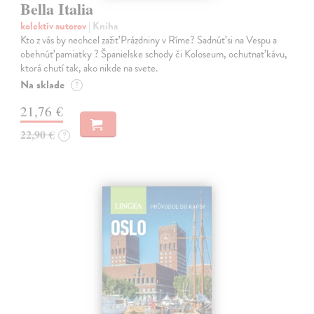
Bella Italia
kolektív autorov
| Kniha
Kto z vás by nechcel zažiť Prázdniny v Ríme? Sadnúť si na Vespu a
obehnúť pamiatky ? Španielske schody či Koloseum, ochutnať kávu,
ktorá chutí tak, ako nikde na svete.
Na sklade
?
21,76 €
22,90 €
?