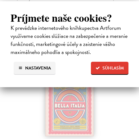
umožňovalo koním vstup do velkého sálu na rytířské turnaje? Víte,
kde žije, naparuje se a roztahuje svá nádherná pera nejkrásnější
Príjmete naše cookies?
pražský…
Zasielame do 10 dní
K prevádzke internetového kníhkupectva Artforum
využívame cookies slúžiace na zabezpečenie a meranie
16,19 €
funkčnosti, marketingové účely a zaistenie vášho
16,69 €
?
maximálneho pohodlia a spokojnosti.
NASTAVENIA
SÚHLASÍM
na sklade