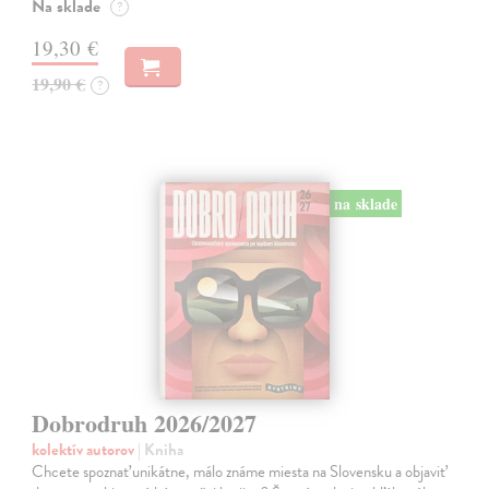
Na sklade
?
19,30 €
19,90 €
?
na sklade
Dobrodruh 2026/2027
kolektív autorov
| Kniha
Chcete spoznať unikátne, málo známe miesta na Slovensku a objaviť