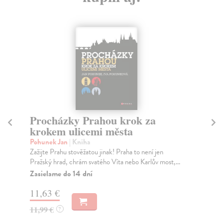
Procházky Prahou krok za
T
krokem ulicemi města
t
Pohunek Jan
| Kniha
kol
Zažijte Prahu stověžatou jinak! Praha to není jen
Tou
Pražský hrad, chrám svatého Víta nebo Karlův most,...
nem
dv..
Zasielame do 14 dní
Za
11,63 €
22
11,99 €
?
23