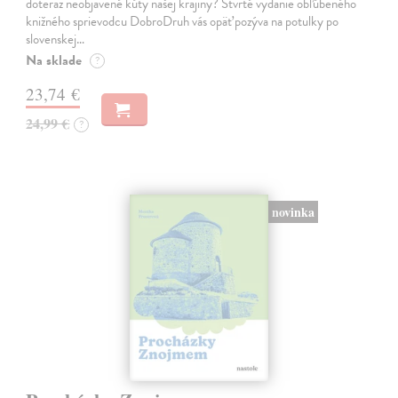
doteraz neobjavené kúty našej krajiny? Štvrté vydanie obľúbeného
knižného sprievodcu DobroDruh vás opäť pozýva na potulky po
slovenskej…
Na sklade
?
23,74 €
24,99 €
?
novinka