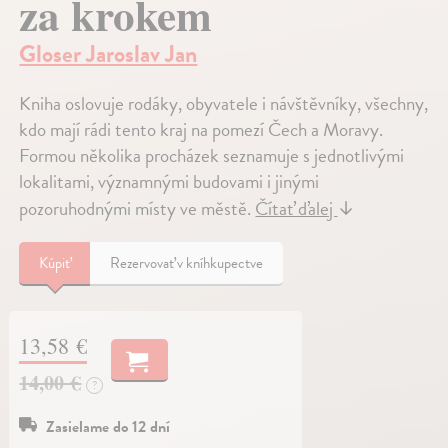
za krokem
Gloser Jaroslav Jan
Kniha oslovuje rodáky, obyvatele i návštěvníky, všechny,
kdo mají rádi tento kraj na pomezí Čech a Moravy.
Formou několika procházek seznamuje s jednotlivými
lokalitami, významnými budovami i jinými
pozoruhodnými místy ve městě.
Čítať ďalej
↓
Kúpiť
Rezervovať v kníhkupectve
13,58 €
14,00 €
?
Zasielame do 12 dní