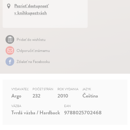
Pozrieť dostupnosť
v kníhkupectvách
Pridať do wishlistu
Odporučiť známemu
Zdielať na Facebooku
VYDAVATEĽ
POČET STRÁN
ROK VYDANIA
JAZYK
Argo
232
2010
Čeština
VÄZBA
EAN
Tvrdá väzba / Hardback
9788025702468