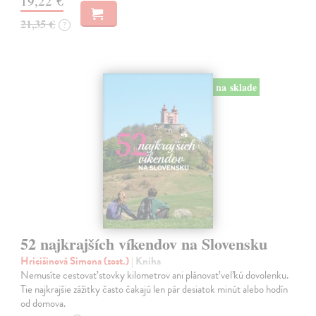
19,22 €
21,35 €
?
na sklade
52 najkrajších víkendov na Slovensku
Hricišinová Simona (zost.)
| Kniha
Nemusíte cestovať stovky kilometrov ani plánovať veľkú dovolenku.
Tie najkrajšie zážitky často čakajú len pár desiatok minút alebo hodín
od domova.