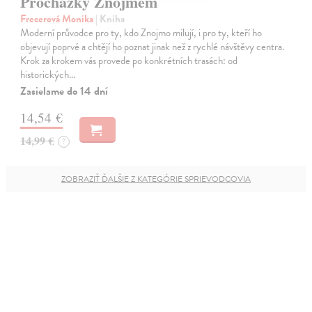
Procházky Znojmem
Frecerová Monika
| Kniha
Moderní průvodce pro ty, kdo Znojmo milují, i pro ty, kteří ho
objevují poprvé a chtějí ho poznat jinak než z rychlé návštěvy centra.
Krok za krokem vás provede po konkrétních trasách: od
historických…
Zasielame do 14 dní
14,54 €
14,99 €
?
ZOBRAZIŤ ĎALŠIE Z KATEGÓRIE SPRIEVODCOVIA