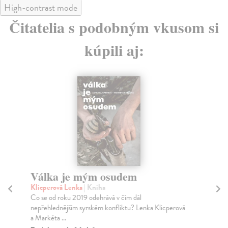
High-contrast mode
Čitatelia s podobným vkusom si
kúpili aj:
Válka je mým osudem
Pi
Klicperová Lenka
| Kniha
Ves
Co se od roku 2019 odehrává v čím dál
Výz
nepřehlednějším syrském konfliktu? Lenka Klicperová
v h
a Markéta ...
Za