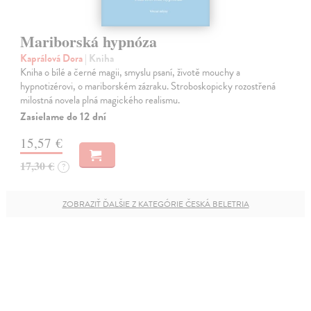
Mariborská hypnóza
Kaprálová Dora
| Kniha
Kniha o bílé a černé magii, smyslu psaní, životě mouchy a
hypnotizérovi, o mariborském zázraku. Stroboskopicky rozostřená
milostná novela plná magického realismu.
Zasielame do 12 dní
15,57 €
17,30 €
?
ZOBRAZIŤ ĎALŠIE Z KATEGÓRIE ČESKÁ BELETRIA