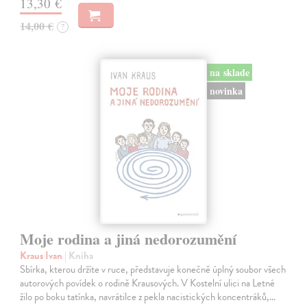
13,30 €
14,00 €
?
na sklade
novinka
Moje rodina a jiná nedorozumění
Kraus Ivan
| Kniha
Sbírka, kterou držíte v ruce, představuje konečně úplný soubor všech
autorových povídek o rodině Krausových. V Kostelní ulici na Letné
žilo po boku tatínka, navrátilce z pekla nacistických koncentráků,…