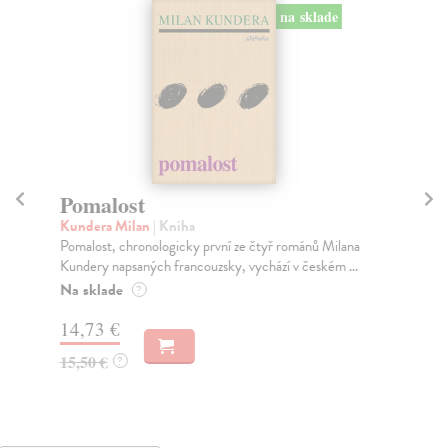
na sklade
Pomalost
Ne
Kundera Milan
| Kniha
Ku
Pomalost, chronologicky první ze čtyř románů Milana
Slá
Kundery napsaných francouzsky, vychází v českém ...
Slo
prv
Na sklade
?
Za
14,73 €
19
15,50 €
?
19