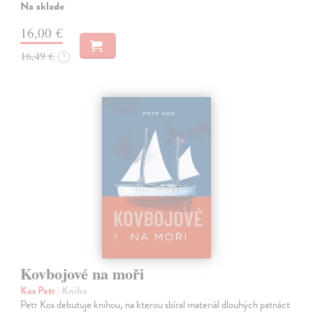
Na sklade
16,00 €
16,49 €
?
Kovbojové na moři
Kos Petr
| Kniha
Petr Kos debutuje knihou, na kterou sbíral materiál dlouhých patnáct