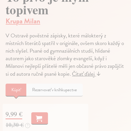
topivem
Krupa Milan
V Ostravě pověstné zápisky, které málokterý z
místních literátů spatřil v originále, ovšem skoro každý o
nich slyšel. Psané od gymnaziálních studií, hlídané
autorem jako starověké zlomky evangelií, když i
Milanovi nejlepší přátelé měli jen občasné právo zapůjčit
si od autora ručně psané kopie.
Čítať ďalej
↓
Kúpiť
Rezervovať v kníhkupectve
9,99 €
10,30 €
?