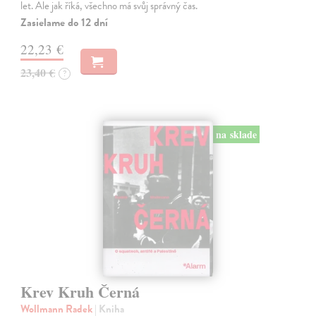
let. Ale jak říká, všechno má svůj správný čas.
Zasielame do 12 dní
22,23 €
23,40 €
?
na sklade
Krev Kruh Černá
Wollmann Radek
| Kniha