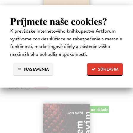
Príjmete naše cookies?
Pomalost
K prevádzke internetového kníhkupectva Artforum
Kundera Milan
| Kniha
využívame cookies slúžiace na zabezpečenie a meranie
Pomalost, chronologicky první ze čtyř románů Milana Kundery
funkčnosti, marketingové účely a zaistenie vášho
napsaných francouzsky, vychází v českém překladu Anny
Kareninové. Vydávání Kunderových románů v českém jazyce se
maximálneho pohodlia a spokojnosti.
uzavírá.
Na sklade
NASTAVENIA
SÚHLASÍM
14,73 €
15,50 €
?
na sklade