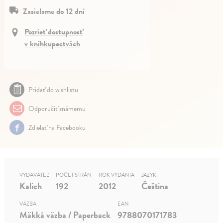
Zasielame do 12 dní
Pozrieť dostupnosť
v kníhkupectvách
Pridať do wishlistu
Odporučiť známemu
Zdielať na Facebooku
VYDAVATEĽ
POČET STRÁN
ROK VYDANIA
JAZYK
Kalich
192
2012
Čeština
VÄZBA
EAN
Mäkká väzba / Paperback
9788070171783