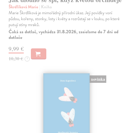
Škrdlíková Marie
| Kniha
Marie Škrdlíková je mimořádný přírodní úkaz. Její povídky voní
půdou, kořeny, stonky, listy i květy a rozrůstají se v louku, po které
putují stíny mraků.
Čaká sa dotlač, vychádza 31.8.2026, zasielame do 7 dní od
dotlače
9,99 €
10,30 €
?
novinka