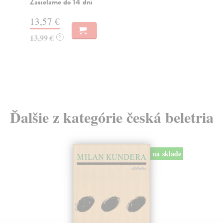
Zasielame do 14 dní
20
13,57 €
21
13,99 €
?
Ďalšie z kategórie česká beletria
na sklade