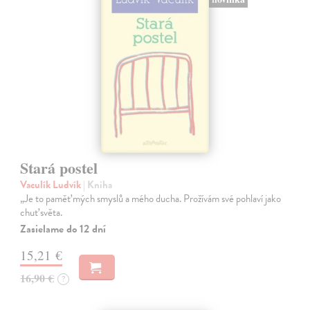
Stará postel
Vaculík Ludvík
| Kniha
„Je to paměť mých smyslů a mého ducha. Prožívám své pohlaví jako
chuť světa.
Zasielame do 12 dní
15,21 €
16,90 €
?