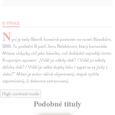
O TITULE
N
yní je tedy Básník konečně postaven na roveň Básníkům.
BBB. To poslední B patří Janu Balabánovi, který kamaráda
Milana vždycky ctil jako básníka, což dokládal nejraději tímto
Krupovým opusem: „Viděl jsi někdy vlak? / Viděl jsi někdy
zblízka vlak? / Viděl jsi velké slupky laku / sypat se za jízdy z
vlaku?“ Milan je autor věčně objevovaný, stejně rychle
zapomínaný, či dokonce zatracovaný.
High-contrast mode
Podobné tituly