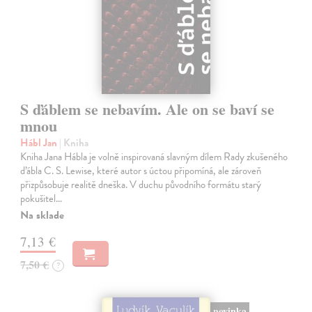
S ďáblem se nebavím. Ale on se baví se
mnou
Hábl Jan
| Kniha
Kniha Jana Hábla je volně inspirovaná slavným dílem Rady zkušeného
ďábla C. S. Lewise, které autor s úctou připomíná, ale zároveň
přizpůsobuje realitě dneška. V duchu původního formátu starý
pokušitel…
Na sklade
7,13 €
7,50 €
?
novinka