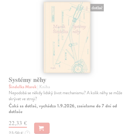
dotlač
Systémy něhy
Šindelka Marek
| Kniha
Nepodobá se někdy lidský život mechanismu? A kolik něhy se může
skrývat ve stroji?
Čaká sa dotlač, vychádza 1.9.2026, zasielame do 7 dní od
dotlače
22,33 €
23,50 €
?