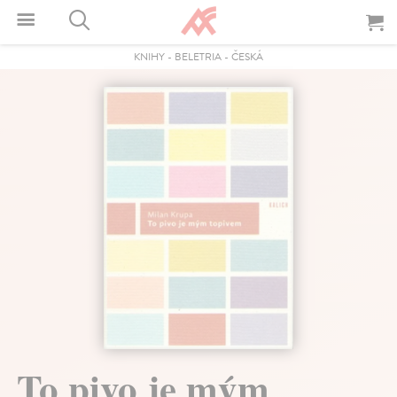
KNIHY
-
BELETRIA
-
ČESKÁ
To pivo je mým