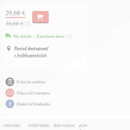
29,68 €
30,60 €
?
Na sklade – Zasielame dnes
?
Pozrieť dostupnosť
v kníhkupectvách
Pridať do wishlistu
Odporučiť známemu
Zdielať na Facebooku
VYDAVATEĽ
POČET STRÁN
ROK VYDANIA
JAZYK