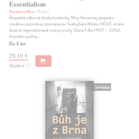
Essentialism
Keratová Mira
| Kniha
Rozsiahla odborná štúdia kurátorky Miry Keratovej spojená s
vizuálnou autorskou intervenciou Svätopluka Mikitu HOLE otvára
doteraz nepreskúmané vrstvy tvorby Stana Filka (1937 – 2015).
Autorka využíva…
Do 3 dní
29,10 €
30,00 €
?
novinka