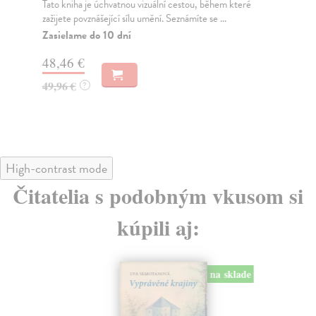
Tato kniha je úchvatnou vizuální cestou, během které
Kul
zažijete povznášející sílu umění. Seznámíte se ...
Čes
mim
Zasielame do 10 dní
Za
48,46 €
35
49,96 €
?
36
High-contrast mode
Čitatelia s podobným vkusom si
kúpili aj:
na sklade