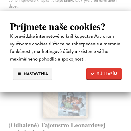
čo ho inšpirovalo k napísaniu tejto knihy. Odkrýva pred nami silné i
slabé…
Na sklade
?
Príjmete naše cookies?
31,92 €
39,90 €
?
K prevádzke internetového kníhkupectva Artforum
využívame cookies slúžiace na zabezpečenie a meranie
funkčnosti, marketingové účely a zaistenie vášho
maximálneho pohodlia a spokojnosti.
NASTAVENIA
SÚHLASÍM
(Odhalené) Tajomstvo Leonardovej