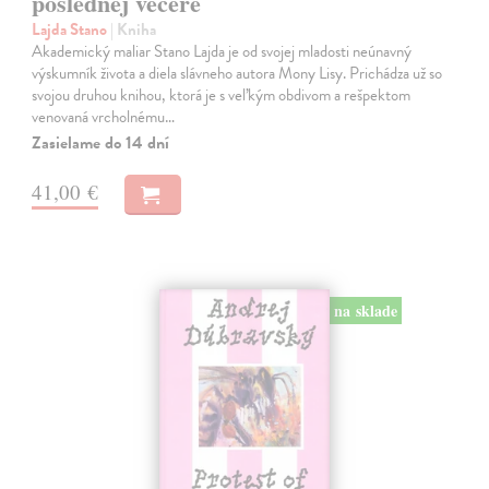
poslednej večere
Lajda Stano
| Kniha
Akademický maliar Stano Lajda je od svojej mladosti neúnavný
výskumník života a diela slávneho autora Mony Lisy. Prichádza už so
svojou druhou knihou, ktorá je s veľkým obdivom a rešpektom
venovaná vrcholnému…
Zasielame do 14 dní
41,00 €
na sklade