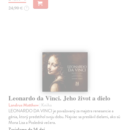
24,90 €
?
Leonardo da Vinci. Jeho život a dielo
Landrus Matthew
| Kniha
LEONARDO DA VINCI je považovaný za majstra renesancie a
génia, ktorý predstihol svoju dobu. Najviac sa preslávil dielami, ako sú
Mona Lisa a Posledná večera.
Zasielame do 14 dní