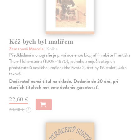
Kéž bych byl malířem
Zemanová Marcela
| Kniha
Předkládaná monografie je první ucelenou biografií hraběte Františka
Thun-Hohensteina (1809–1870), jednoho z nejdůležitějších
představitelů českého uměleckého života 2. třetiny 19. století. Jako
taková…
Dodávateľ nemá titul na sklade. Dodanie do 30 dní, pri
starších tituloch nevieme dodanie garantovať.
22,60 €
23,30 €
?