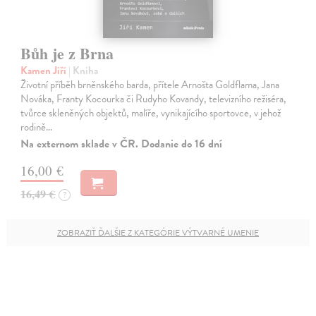
Bůh je z Brna
Kamen Jiří
| Kniha
Životní příběh brněnského barda, přítele Arnošta Goldflama, Jana
Nováka, Franty Kocourka či Rudyho Kovandy, televizního režiséra,
tvůrce skleněných objektů, malíře, vynikajícího sportovce, v jehož
rodině…
Na externom sklade v ČR. Dodanie do 16 dní
16,00 €
16,49 €
?
ZOBRAZIŤ ĎALŠIE Z KATEGÓRIE VÝTVARNÉ UMENIE