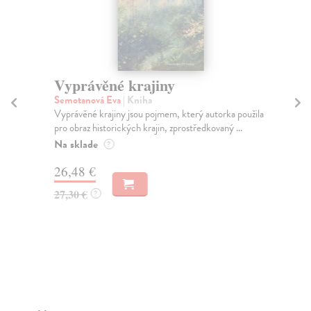
Vyprávěné krajiny
S
ku
Semotanová Eva
| Kniha
Vyprávěné krajiny jsou pojmem, který autorka použila
He
pro obraz historických krajin, zprostředkovaný ...
Pub
a l
Na sklade
?
Za
26,48 €
17
27,30 €
?
17