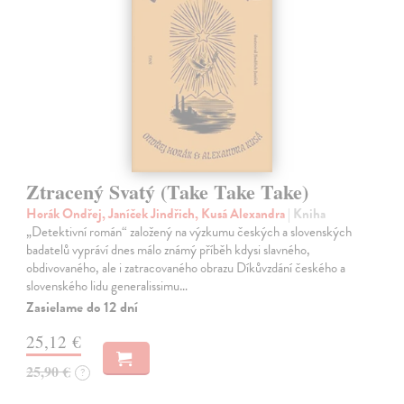
Ztracený Svatý (Take Take Take)
Horák Ondřej, Janíček Jindřich, Kusá Alexandra
| Kniha
„Detektivní román“ založený na výzkumu českých a slovenských
badatelů vypráví dnes málo známý příběh kdysi slavného,
obdivovaného, ale i zatracovaného obrazu Díkůvzdání českého a
slovenského lidu generalissimu…
Zasielame do 12 dní
25,12 €
25,90 €
?