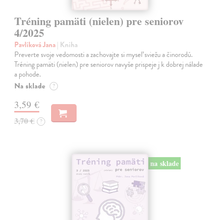
Tréning pamäti (nielen) pre seniorov
4/2025
Pavlíková Jana
| Kniha
Preverte svoje vedomosti a zachovajte si myseľ sviežu a činorodú.
Tréning pamäti (nielen) pre seniorov navyše prispeje j k dobrej nálade
a pohode.
Na sklade
?
3,59 €
3,70 €
?
na sklade