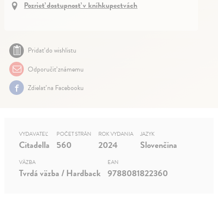
Pozrieť dostupnosť v kníhkupectvách
Pridať do wishlistu
Odporučiť známemu
Zdielať na Facebooku
VYDAVATEĽ
POČET STRÁN
ROK VYDANIA
JAZYK
Citadella
560
2024
Slovenčina
VÄZBA
EAN
Tvrdá väzba / Hardback
9788081822360