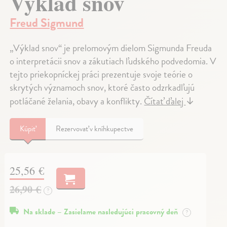
Výklad snov
Freud Sigmund
„Výklad snov“ je prelomovým dielom Sigmunda Freuda
o interpretácii snov a zákutiach ľudského podvedomia. V
tejto priekopníckej práci prezentuje svoje teórie o
skrytých významoch snov, ktoré často odzrkadľujú
potláčané želania, obavy a konflikty.
Čítať ďalej
↓
Kúpiť
Rezervovať v kníhkupectve
25,56 €
26,90 €
?
Na sklade – Zasielame nasledujúci pracovný deň
?