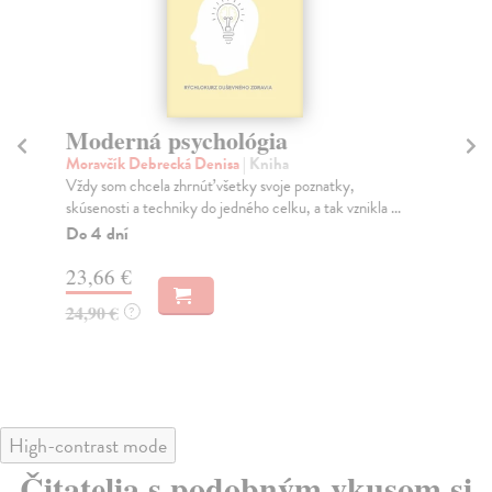
Moderná psychológia
K
Moravčík Debrecká Denisa
| Kniha
Ma
Vždy som chcela zhrnúť všetky svoje poznatky,
Pre
skúsenosti a techniky do jedného celku, a tak vznikla ...
nep
...
Do 4 dní
Na
23,66 €
24
24,90 €
?
24
High-contrast mode
Čitatelia s podobným vkusom si