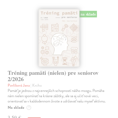
na sklade
Tréning pamäti (nielen) pre seniorov
2/2026
Pavlíková Jana
| Kniha
Pamäť je jednou z najcennejších schopností nášho mozgu. Pomáha
nám nielen spomínať na krásne zážitky, ale sa aj učiť nové veci,
orientovať sa v každodennom živote a udržiavať našu myseľ aktívnu.
Na sklade
?
3,59 €