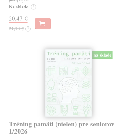
Na sklade
?
20,47 €
21,10 €
?
na sklade
Tréning pamäti (nielen) pre seniorov
1/2026