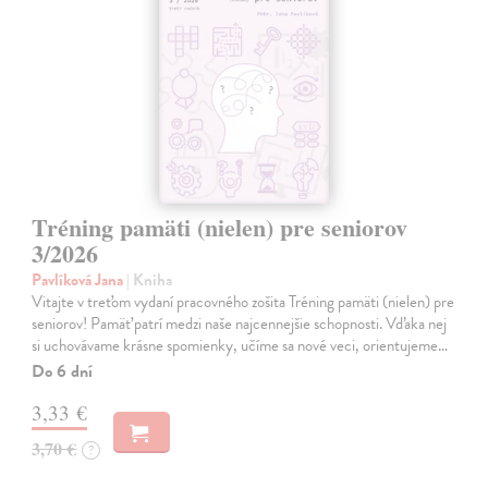
Tréning pamäti (nielen) pre seniorov
3/2026
Pavlíková Jana
| Kniha
Vitajte v treťom vydaní pracovného zošita Tréning pamäti (nielen) pre
seniorov! Pamäť patrí medzi naše najcennejšie schopnosti. Vďaka nej
si uchovávame krásne spomienky, učíme sa nové veci, orientujeme…
Do 6 dní
3,33 €
3,70 €
?