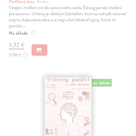
Pavlíková Jana
| Kniha
Vitajte v treťom ročníku pracovného zošita Tréning pamäti (nielen)
pre seniorov. Určený je všetkým lúštiteľom, ktorí sa rozhodli venovať
svojmu duševnému zdraviu a majú chuť zdolávať výzvy, ktoré im
pomôžu…
Na sklade
?
3,52 €
3,70 €
?
na sklade