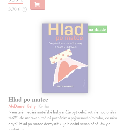
3,70 €
?
na sklade
Hlad po matce
McDaniel Kelly
| Kniha
Neustálé hledání mateřské lásky může být celoživotní emocionální
zátěží, ale uzdravení začíná poznáním a pojmenováním toho, co nám
chybí. Hlad po matce demystifikuje hledání nenaplněné lásky a
poskytuje…