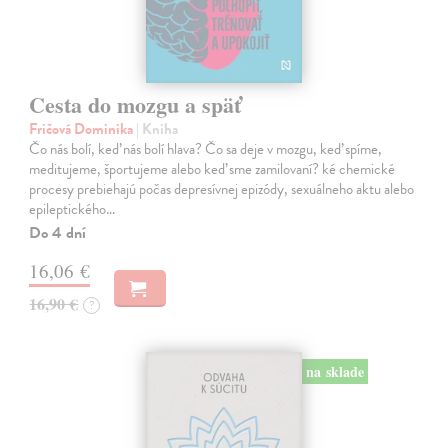
Cesta do mozgu a späť
Fričová Dominika
| Kniha
Čo nás bolí, keď nás bolí hlava? Čo sa deje v mozgu, keď spíme,
meditujeme, športujeme alebo keď sme zamilovaní? ké chemické
procesy prebiehajú počas depresívnej epizódy, sexuálneho aktu alebo
epileptického…
Do 4 dní
16,06 €
16,90 €
?
na sklade