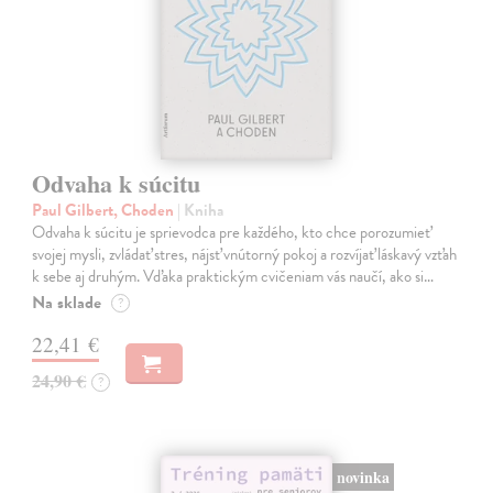
Odvaha k súcitu
Paul Gilbert, Choden
| Kniha
Odvaha k súcitu je sprievodca pre každého, kto chce porozumieť
svojej mysli, zvládať stres, nájsť vnútorný pokoj a rozvíjať láskavý vzťah
k sebe aj druhým. Vďaka praktickým cvičeniam vás naučí, ako si…
Na sklade
?
22,41 €
24,90 €
?
novinka