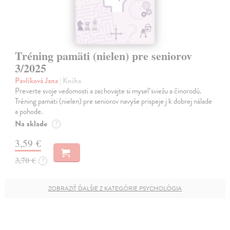
Tréning pamäti (nielen) pre seniorov
3/2025
Pavlíková Jana
| Kniha
Preverte svoje vedomosti a zachovajte si myseľ sviežu a činorodú.
Tréning pamäti (nielen) pre seniorov navyše prispeje j k dobrej nálade
a pohode.
Na sklade
?
3,59 €
3,70 €
?
ZOBRAZIŤ ĎALŠIE Z KATEGÓRIE PSYCHOLÓGIA