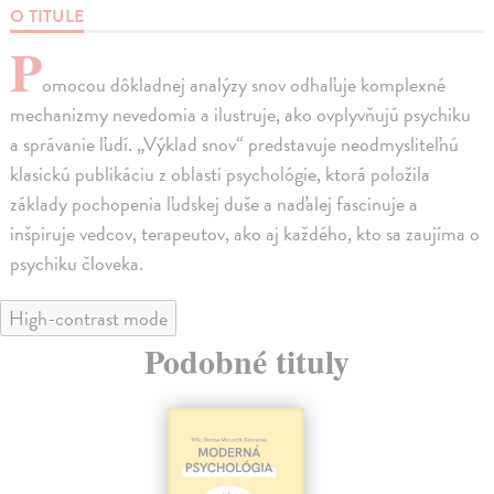
O TITULE
P
omocou dôkladnej analýzy snov odhaľuje komplexné
mechanizmy nevedomia a ilustruje, ako ovplyvňujú psychiku
a správanie ľudí. „Výklad snov“ predstavuje neodmysliteľnú
klasickú publikáciu z oblasti psychológie, ktorá položila
základy pochopenia ľudskej duše a naďalej fascinuje a
inšpiruje vedcov, terapeutov, ako aj každého, kto sa zaujíma o
psychiku človeka.
High-contrast mode
Podobné tituly