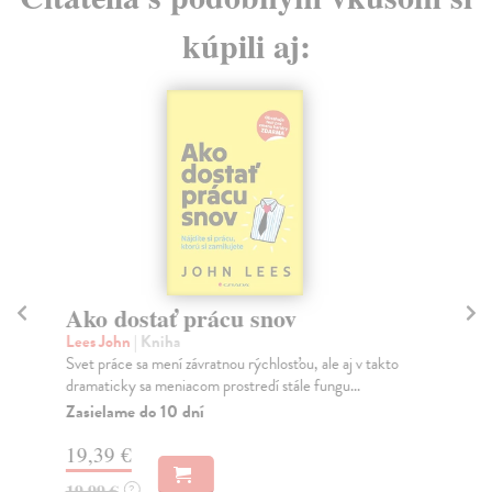
kúpili aj:
Ako dostať prácu snov
M
Lees John
| Kniha
Br
Svet práce sa mení závratnou rýchlosťou, ale aj v takto
Ren
dramaticky sa meniacom prostredí stále fungu...
Ľud
Zasielame do 10 dní
Na
19,39 €
10
19,99 €
10
?