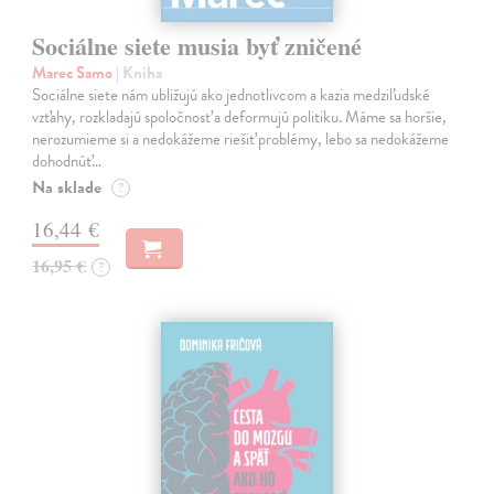
Sociálne siete musia byť zničené
Marec Samo
| Kniha
Sociálne siete nám ubližujú ako jednotlivcom a kazia medziľudské
vzťahy, rozkladajú spoločnosť a deformujú politiku. Máme sa horšie,
nerozumieme si a nedokážeme riešiť problémy, lebo sa nedokážeme
dohodnúť…
Na sklade
?
16,44 €
16,95 €
?