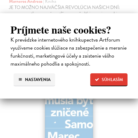
Marneros Andreas
| Kniha
JE TO MOŽNO NAJVÄČŠIA REVOLÚCIA NAŠICH DNÍ:
rovnocennosť a rovnoprávnosť ženy a muža. Vojna a mier medzi
pohlaviami sa však nezačali feminizmom 20. storočia, ale ich
Príjmete naše cookies?
spolužitím.
Zasielame do 14 dní
K prevádzke internetového kníhkupectva Artforum
22,05 €
využívame cookies slúžiace na zabezpečenie a meranie
24,50 €
funkčnosti, marketingové účely a zaistenie vášho
?
maximálneho pohodlia a spokojnosti.
na sklade
NASTAVENIA
SÚHLASÍM