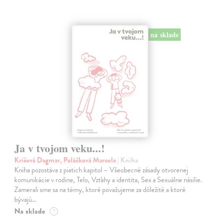
na sklade
Ja v tvojom veku...!
Krišová Dagmar, Poláčková Marcela
| Kniha
Kniha pozostáva z piatich kapitol – Všeobecné zásady otvorenej
komunikácie v rodine, Telo, Vzťahy a identita, Sex a Sexuálne násilie.
Zamerali sme sa na témy, ktoré považujeme za dôležité a ktoré
bývajú…
Na sklade
?