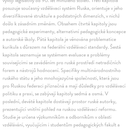
vývoji legislativy od 90. let minulého století. Třetí kapitola
posuzuje současný vzdělávací systém Ruska, orientuje v jeho
diverzifikované struktuře a podstatných dimenzích, v nichž
došlo k zásadním změnám. Obsahem čtvrté kapitoly jsou
pedagogické experimenty, alternativní pedagogické koncepce
a autorské školy. Pátá kapitola je věnována problematice
kurikula s důrazem na federální vzdělávací standardy. Šestá
kapitola seznamuje se systémem evaluace a problémy
souvisejícími se zaváděním pro ruské prostředí netradičních
forem a nástrojů hodnocení. Specifiky multinárodnostního
ruského státu a jeho mnohojazyčné společnosti, která jsou
pro Ruskou federaci příznačná a mají důsledky pro vzdělávací
politiku a praxi, se zabývají kapitoly sedmá a osmá. V
poslední, deváté kapitole dostávají prostor ruské autorky,
prezentující vnitřní pohled na ruskou vzdělávací reformu.
Studie je určena výzkumníkům a odborníkům v oblasti
vzdělávání, vyučujícím i studentům pedagogických fakult a