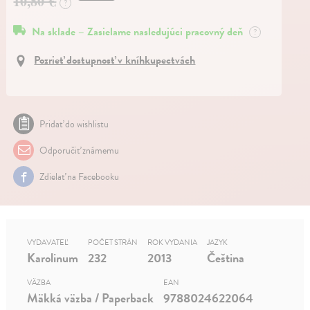
10,80 €
?
Na sklade – Zasielame nasledujúci pracovný deň
?
Pozrieť dostupnosť v kníhkupectvách
Pridať do wishlistu
Odporučiť známemu
Zdielať na Facebooku
VYDAVATEĽ
POČET STRÁN
ROK VYDANIA
JAZYK
Karolinum
232
2013
Čeština
VÄZBA
EAN
Mäkká väzba / Paperback
9788024622064