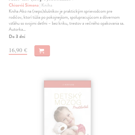
Chicevič Simona
| Kniha
Kniha Ako na (nepo)slušníkov je praktickým sprievodcom pre
rodičov, ktorí túžia po pokojnejšom, spolupracujúcom a dôvernom
vzťahu so svojimi deťmi – bez kriku, trestov a večného opakovania sa.
Autorka…
Do 3 dní
16,90 €