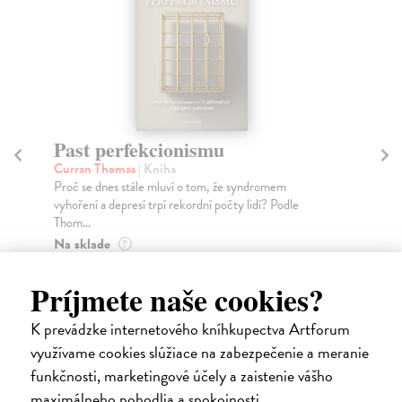
Past perfekcionismu
Šk
Br
Curran Thomas
| Kniha
Proč se dnes stále mluví o tom, že syndromem
Jež
vyhoření a depresí trpí rekordní počty lidí? Podle
Pub
Thom...
na 
Na sklade
Za
?
17,77 €
11
Príjmete naše cookies?
18,70 €
?
11
K prevádzke internetového kníhkupectva Artforum
využívame cookies slúžiace na zabezpečenie a meranie
funkčnosti, marketingové účely a zaistenie vášho
maximálneho pohodlia a spokojnosti.