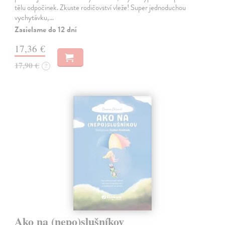
tělu odpočinek. Zkuste rodičovství vleže! Super jednoduchou
vychytávku,…
Zasielame do 12 dní
17,36 €
17,90 €
?
Ako na (nepo)slušníkov