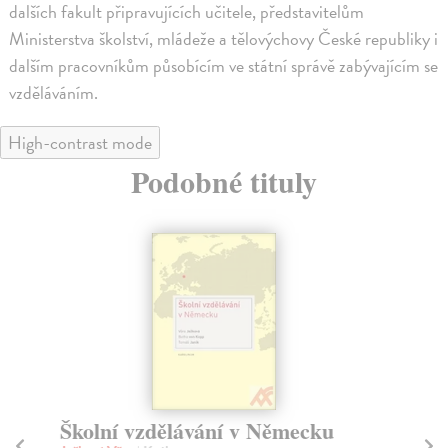
dalších fakult připravujících učitele, představitelům
Ministerstva školství, mládeže a tělovýchovy České republiky i
dalším pracovníkům působícím ve státní správě zabývajícím se
vzděláváním.
High-contrast mode
Podobné tituly
Školní vzdělávání v Německu
Dv