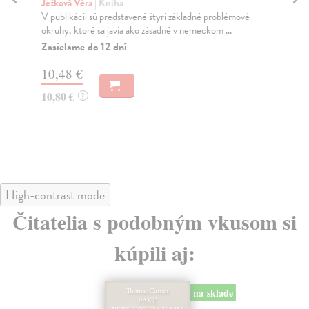
př
Ježková Věra
| Kniha
V publikácii sú predstavené štyri základné problémové
Wal
okruhy, ktoré sa javia ako zásadné v nemeckom ...
Kni
2. 
Zasielame do 12 dní
Za
10,48 €
13
10,80 €
?
14
High-contrast mode
Čitatelia s podobným vkusom si
kúpili aj:
na sklade