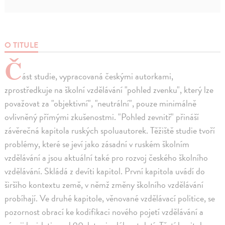
O TITULE
Č
ást studie, vypracovaná českými autorkami,
zprostředkuje na školní vzdělávání "pohled zvenku", který lze
považovat za "objektivní", "neutrální", pouze minimálně
ovlivněný přímými zkušenostmi. "Pohled zevnitř" přináší
závěrečná kapitola ruských spoluautorek. Těžiště studie tvoří
problémy, které se jeví jako zásadní v ruském školním
vzdělávání a jsou aktuální také pro rozvoj českého školního
vzdělávání. Skládá z devíti kapitol. První kapitola uvádí do
širšího kontextu země, v němž změny školního vzdělávání
probíhají. Ve druhé kapitole, věnované vzdělávací politice, se
pozornost obrací ke kodifikaci nového pojetí vzdělávání a