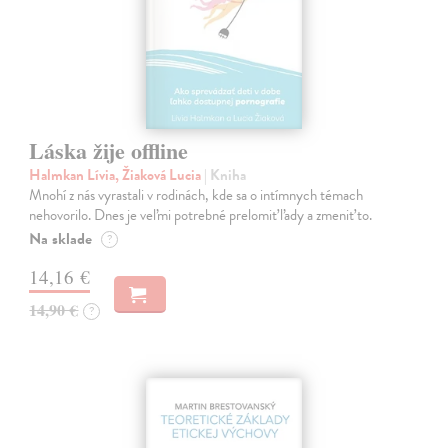
Láska žije offline
Halmkan Lívia, Žiaková Lucia
| Kniha
Mnohí z nás vyrastali v rodinách, kde sa o intímnych témach
nehovorilo. Dnes je veľmi potrebné prelomiť ľady a zmeniť to.
Na sklade
?
14,16 €
14,90 €
?