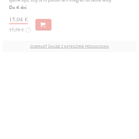
špatně slyší, stojí za to pokusit se o integraci do běžné školy.
Do 4 dní
15,04 €
15,50 €
?
ZOBRAZIŤ ĎALŠIE Z KATEGÓRIE PEDAGOGIKA