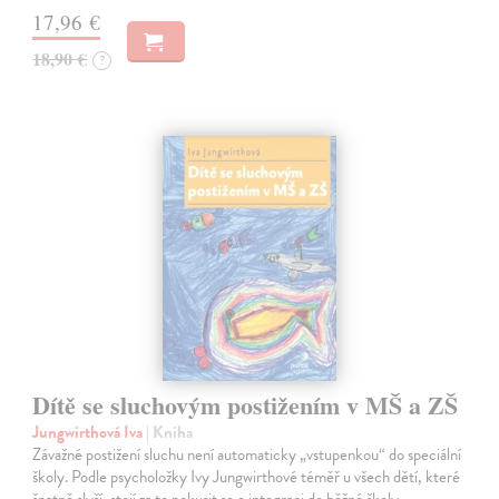
17,96 €
18,90 €
?
Dítě se sluchovým postižením v MŠ a ZŠ
Jungwirthová Iva
| Kniha
Závažné postižení sluchu není automaticky „vstupenkou“ do speciální
školy. Podle psycholožky Ivy Jungwirthové téměř u všech dětí, které