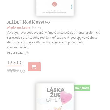
AHA! Rodičovstvo
Markham Laura
| Kniha
Ako vychovať zodpovedné, vnímavé a šťastné deti. Tento prelomový
sprievodca pre každého rodiča mení zaužívané postupy vo výchove
detí a transformuje vzťah rodiča a dieťaťa do pohodlného
spolunažívania.…
Na sklade
?
19,30 €
19,90 €
?
na sklade