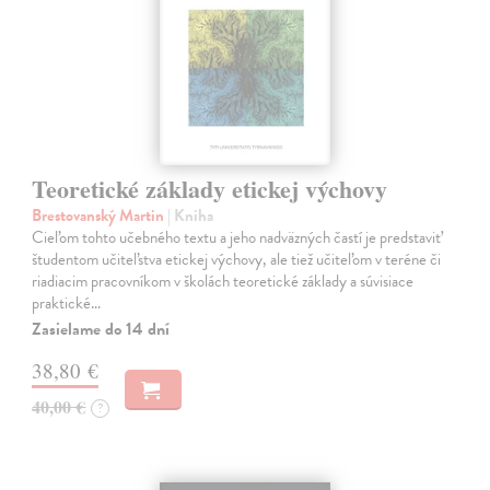
Teoretické základy etickej výchovy
Brestovanský Martin
| Kniha
Cieľom tohto učebného textu a jeho nadväzných častí je predstaviť
študentom učiteľstva etickej výchovy, ale tiež učiteľom v teréne či
riadiacim pracovníkom v školách teoretické základy a súvisiace
praktické…
Zasielame do 14 dní
38,80 €
40,00 €
?