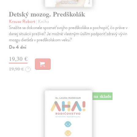
Detský mozog. Predškolák
Krause Robert
| Kniha
Snažíte sa dokonale spoznať svojho predškoláka a pochopiť, čo práve v
danej situácii prežíva? Je možné vlastným úsilím podporiť zdravý vývin
mozgu dieťaťa v predškolskom veku?
Do 4 dní
19,30 €
19,90 €
?
na sklade