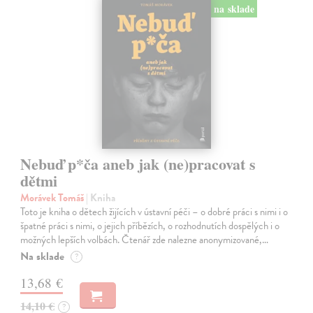
na sklade
Nebuď p*ča aneb jak (ne)pracovat s
dětmi
Morávek Tomáš
| Kniha
Toto je kniha o dětech žijících v ústavní péči – o dobré práci s nimi i o
špatné práci s nimi, o jejich příbězích, o rozhodnutích dospělých i o
možných lepších volbách. Čtenář zde nalezne anonymizované,…
Na sklade
?
13,68 €
14,10 €
?