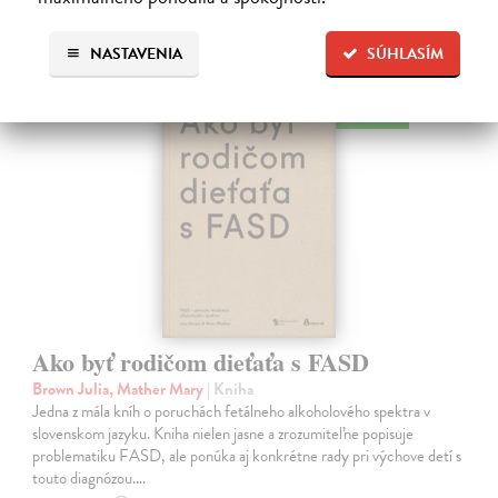
Ďalšie z kategórie pedagogika
NASTAVENIA
SÚHLASÍM
na sklade
Ako byť rodičom dieťaťa s FASD
Brown Julia, Mather Mary
| Kniha
Jedna z mála kníh o poruchách fetálneho alkoholového spektra v
slovenskom jazyku. Kniha nielen jasne a zrozumiteľne popisuje
problematiku FASD, ale ponúka aj konkrétne rady pri výchove detí s
touto diagnózou.…