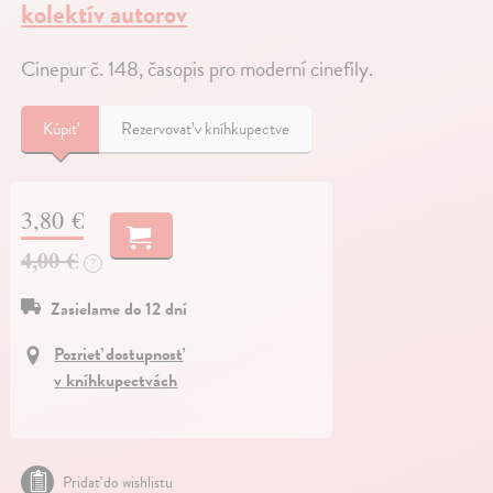
kolektív autorov
Cinepur č. 148, časopis pro moderní cinefily.
Kúpiť
Rezervovať v kníhkupectve
3,80 €
4,00 €
?
Zasielame do 12 dní
Pozrieť dostupnosť
v kníhkupectvách
Pridať do wishlistu