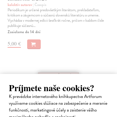
kolektív autorov
| Časopis
Periodikum je určené predovšetkým literátom, prekladateľom,
kritikom a záujemcom o súčasnú slovenskú literatúru a umenie.
Vychádza v modernej edícii šesťkrát ročne, pričom v každom čísle
publikuje súčasnú…
Zasielame do 14 dní
5,00 €
na sklade
Príjmete naše cookies?
K prevádzke internetového kníhkupectva Artforum
využívame cookies slúžiace na zabezpečenie a meranie
funkčnosti, marketingové účely a zaistenie vášho
maximálneho pohodlia a spokojnosti.