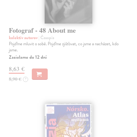
Fotograf - 48 About me
kolektív autorov
| Časopis
Pojďme mluvit o sobě. Pojďme zjišťovat, co jsme a nacházet, kdo
jsme.
Zasielame do 12 dní
8,63 €
8,90 €
?