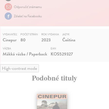
Odporučiť známemu
Zdielať na Facebooku
VYDAVATEĽ
POČET STRÁN
ROK VYDANIA
JAZYK
Cinepur
80
2023
Čeština
VÄZBA
EAN
Mäkká väzba / Paperback
KOS529327
High-contrast mode
Podobné tituly