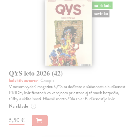
na sklade
novinka
QYS leto 2026 (42)
kolektív autorov
| Časopis
V novom vydaní magazínu QYS sa dočítate o súčasnosti a budúcnosti
PRIDE, kvír životoch vo verejnom priestore aj témach bezpečia,
túžby a viditeľnosti. Hlavné motto čísla znie: Budúcnosť je kvír.
Na sklade
?
5,50 €