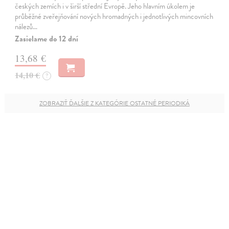
českých zemích i v širší střední Evropě. Jeho hlavním úkolem je
průběžné zveřejňování nových hromadných i jednotlivých mincovních
nálezů…
Zasielame do 12 dní
13,68 €
14,10 €
?
ZOBRAZIŤ ĎALŠIE Z KATEGÓRIE OSTATNÉ PERIODIKÁ