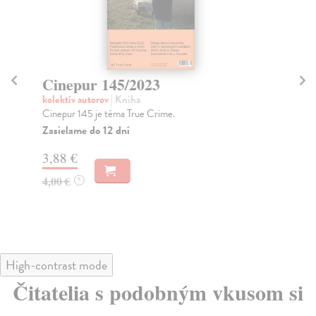
Cinepur 145/2023
C
kolektív autorov
| Kniha
kol
Cinepur 145 je téma True Crime.
Cin
Zasielame do 12 dní
Za
3,88 €
3,
4,00 €
4,
?
High-contrast mode
Čitatelia s podobným vkusom si