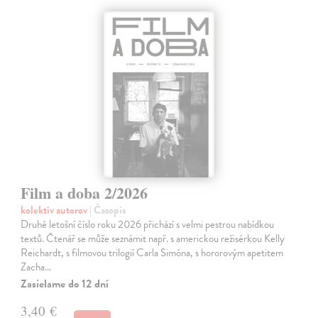
Film a doba 2/2026
kolektív autorov
| Časopis
Druhé letošní číslo roku 2026 přichází s velmi pestrou nabídkou
textů. Čtenář se může seznámit např. s americkou režisérkou Kelly
Reichardt, s filmovou trilogií Carla Simóna, s hororovým apetitem
Zacha…
Zasielame do 12 dní
3,40 €