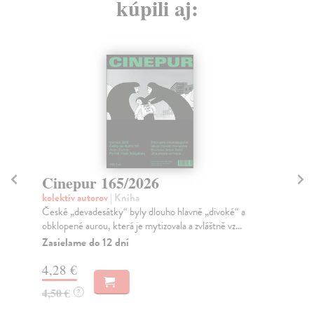
kúpili aj:
Cinepur 165/2026
C
kolektív autorov
| Kniha
kol
České „devadesátky“ byly dlouho hlavně „divoké“ a
CI
obklopené aurou, která je mytizovala a zvláštně vz...
EDI
Jind
Zasielame do 12 dní
Za
4,28 €
3,
4,50 €
?
4,