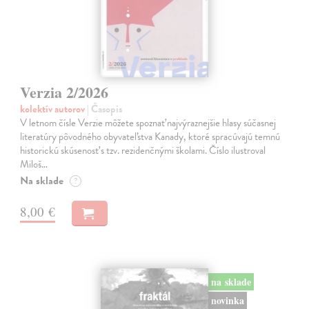
Verzia 2/2026
kolektív autorov
| Časopis
V letnom čísle Verzie môžete spoznať najvýraznejšie hlasy súčasnej
literatúry pôvodného obyvateľstva Kanady, ktoré spracúvajú temnú
historickú skúsenosť s tzv. rezidenčnými školami. Číslo ilustroval
Miloš…
Na sklade
?
8,00 €
na sklade
novinka