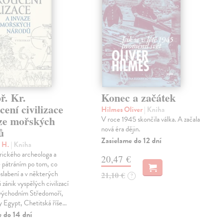
ř. Kr.
Konec a začátek
ení civilizace
Hilmes Oliver
| Kniha
aze mořských
V roce 1945 skončila válka. A začala
nová éra dějin.
ů
Zasielame do 12 dní
c H.
| Kniha
rického archeologa a
20,47 €
je pátráním po tom, co
oslabení a v některých
21,10 €
?
 zánik vyspělých civilizací
 východním Středomoří,
y Egypt, Chetitská říše…
e do 14 dní