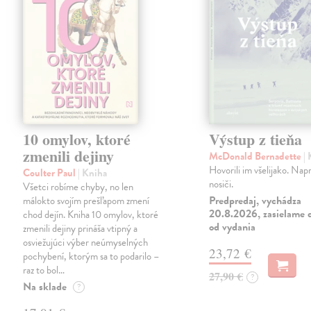
10 omylov, ktoré
Výstup z tieňa
zmenili dejiny
McDonald Bernadette
|
Hovorili im všelijako. Napr
Coulter Paul
| Kniha
nosiči.
Všetci robíme chyby, no len
Predpredaj, vychádza
málokto svojím prešľapom zmení
20.8.2026, zasielame d
chod dejín. Kniha 10 omylov, ktoré
od vydania
zmenili dejiny prináša vtipný a
osviežujúci výber neúmyselných
23,72 €
pochybení, ktorým sa to podarilo –
raz to bol…
27,90 €
?
Na sklade
?