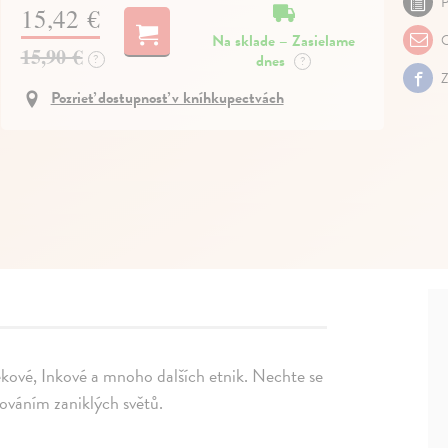
P
15,42 €
Na sklade – Zasielame
O
15,90 €
dnes
?
?
Z
Pozrieť dostupnosť v kníhkupectvách
ékové, Inkové a mnoho dalších etnik. Nechte se
vováním zaniklých světů.