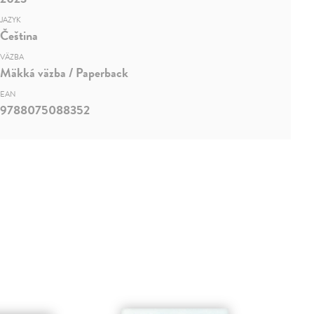
JAZYK
Čeština
VÄZBA
Mäkká väzba / Paperback
EAN
9788075088352