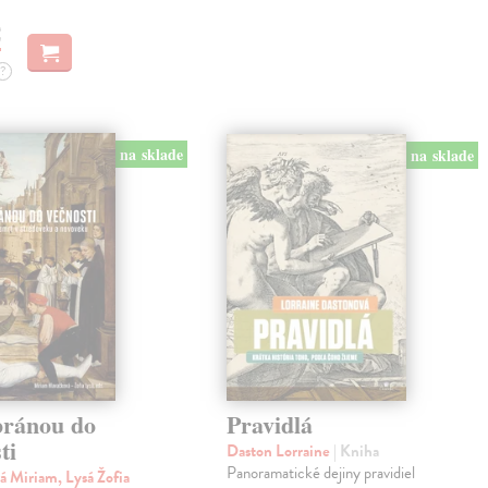
€
?
na sklade
na sklade
bránou do
Pravidlá
ti
Daston Lorraine
| Kniha
Panoramatické dejiny pravidiel
á Miriam, Lysá Žofia