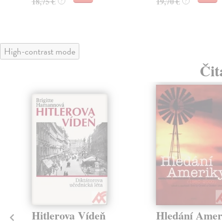
18,75 €
19,70 €
?
?
High-contrast mode
Čit
klade
Hitlerova Vídeň
Hledání Amer