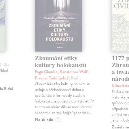
Zkoumání etiky
1177 p
kultury holokaustu
Zhrouc
 Kniha
a inv
íklad
Fogu Claudio, Kansteiner Wulf,
národ
Presner Todd (eds.)
| Kniha
Zkoumání etiky kultury holokaustu
Cline Eri
o 5 dní
usiluje o přehodnocení debat a
Kniha ame
sporů, které formovaly studia o
historika 
holokaustu za poslední čtvrtstoletí. V
způsobilo 
tomto zásadním díle se mezinárodní
případech i
akademici ze zakládající generace…
a měst ve
Na sklade
?
jakými byl
Zasielam