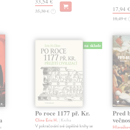
33,54 €
17,94 
35,30 €
?
18,49 €
na sklade
Po roce 1177 př. Kr.
Pred 
a
večnos
Cline Eric H.
| Kniha
V pokračování své úspěšné knihy se
a
Hlavačkov