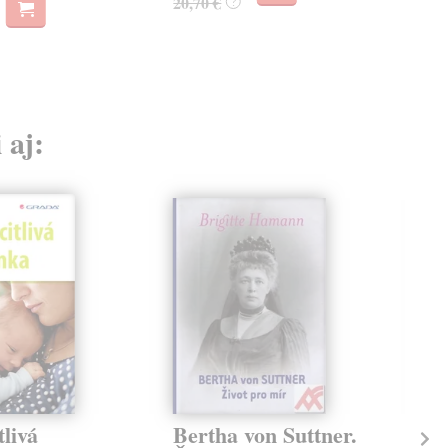
20,70 €
25,
?
 aj:
tlivá
Bertha von Suttner.
Me