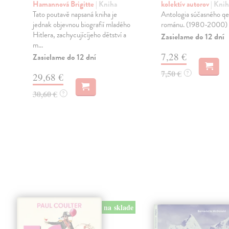
Hamannová Brigitte
| Kniha
kolektív autorov
| Knih
Tato poutavě napsaná kniha je
Antologia súčasného q
n
jednak objevnou biografií mladého
románu. (1980-2000)
Hitlera, zachycujícíjeho dětství a
Zasielame do 12 dní
m...
7,28 €
Zasielame do 12 dní
7,50 €
?
29,68 €
30,60 €
?
na sklade