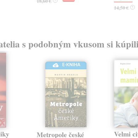
18,60 €
?
14,50 €
?
atelia s podobným vkusom si kúpili
E-KNIHA
iky
Velmi ci
Metropole české