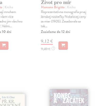
a
Život pro mír
A
tte
| Kniha
Hamann Brigitte
| Kniha
Nek
mají mnohem
Reprezentatívna monografia prvej
Mar
o všem více
ženskej nositeľky Nobelovej ceny
mno
nadno jim všechno
za mier (1905). Zasadzovala sa
arc
 Velmi...
tak...
a za 
o 10 dní
Zasielame do 12 dní
Zas
9,12 €
17
9,40 €
18,
?