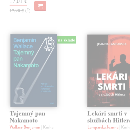
17,01 €
17,90 €
?
na sklade
Tajemný pan
Lekári smrti v
Nakamoto
službách Hitler
Wallace Benjamin
| Kniha
Lamparska Joanna
| Knih