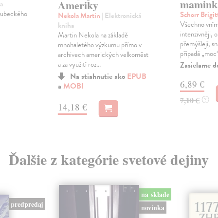
mamink
Ameriky
a
eubeckého
Schorr Brigi
Nekola Martin
| Elektronická
Všechno vní
kniha
intenzivněji, 
Martin Nekola na základě
přemýšlejí, s
mnohaletého výzkumu přímo v
připadá „moc“.
archivech amerických velkoměst
a za využití roz...
Zasielame d
Na stiahnutie ako
EPUB
6,89 €
a
MOBI
7,10 €
?
14,18 €
Ďalšie z kategórie svetové dejiny
na sklade
predpredaj
novinka