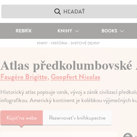
REBRÍK
KNIHY
BOOKS
KNIHY
-
HISTÓRIA
-
SVETOVÉ DEJINY
Atlas předkolumbovské
Faugére Brigitte
,
Goepfert Nicolas
Historický atlas popisuje vznik, vývoj a zánik civilizací pře
infografikou. Americký kontinent je kolébkou výjimečných ku
Kúpiť
na webe
Rezervovať v kníhkupectve