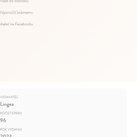
ridať do wishlistu
dporučiť známemu
dielať na Facebooku
VYDAVATEĽ
Lingea
POČET STRÁN
96
ROK VYDANIA
2023