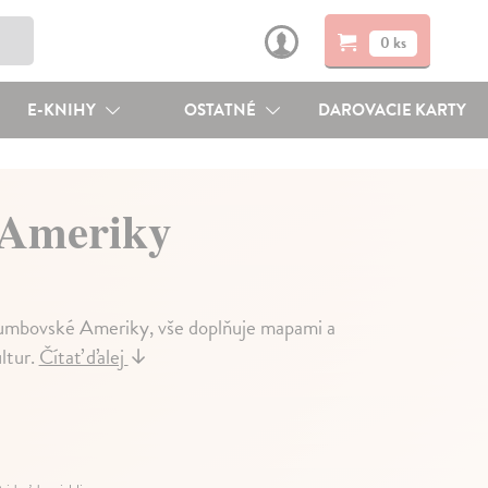
0 ks
E-KNIHY
OSTATNÉ
DAROVACIE KARTY
 Ameriky
dkolumbovské Ameriky, vše doplňuje mapami a
ltur.
Čítať ďalej
↓