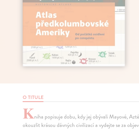
O TITULE
K
niha popisuje dobu, kdy jej obývali Mayové, Azt
okouzlit krásou dávných civilizací a vydejte se za obje