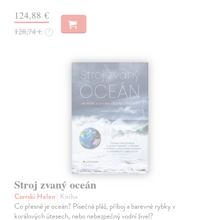
124,88 €
128,74 €
?
Stroj zvaný oceán
Czerski Helen
| Kniha
Co přesně je oceán? Písečná pláž, příboj a barevné rybky v
korálových útesech, nebo nebezpečný vodní živel?