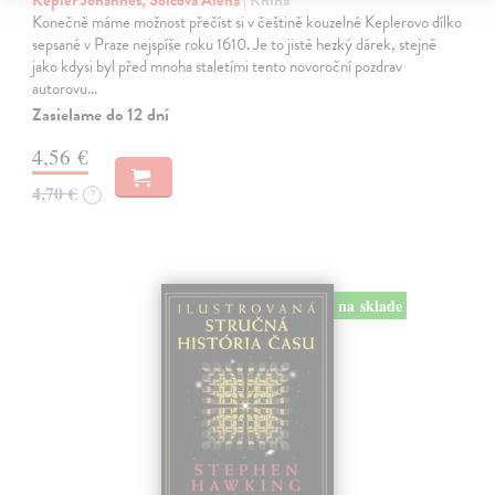
Kepler Johannes, Šolcová Alena
| Kniha
Konečně máme možnost přečíst si v češtině kouzelné Keplerovo dílko
sepsané v Praze nejspíše roku 1610. Je to jistě hezký dárek, stejně
jako kdysi byl před mnoha staletími tento novoroční pozdrav
autorovu…
Zasielame do 12 dní
4,56 €
4,70 €
?
na sklade