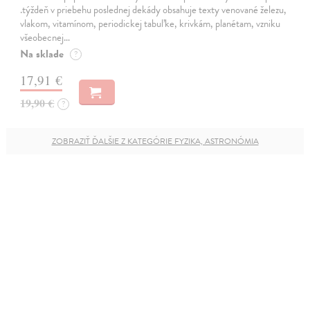
.týždeň v priebehu poslednej dekády obsahuje texty venované železu,
vlakom, vitamínom, periodickej tabuľke, krivkám, planétam, vzniku
všeobecnej…
Na sklade
?
17,91 €
19,90 €
?
ZOBRAZIŤ ĎALŠIE Z KATEGÓRIE FYZIKA, ASTRONÓMIA