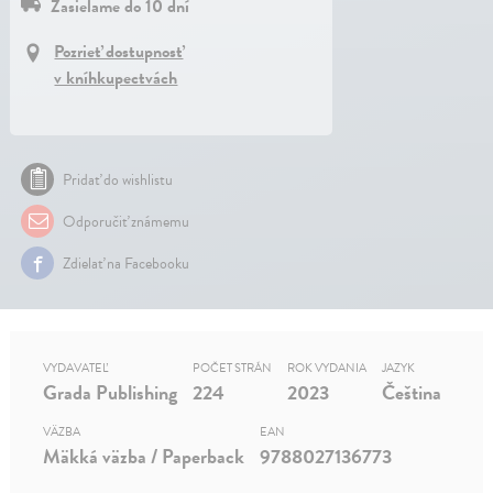
Zasielame do 10 dní
Pozrieť dostupnosť
v kníhkupectvách
Pridať do wishlistu
Odporučiť známemu
Zdielať na Facebooku
VYDAVATEĽ
POČET STRÁN
ROK VYDANIA
JAZYK
Grada Publishing
224
2023
Čeština
VÄZBA
EAN
Mäkká väzba / Paperback
9788027136773