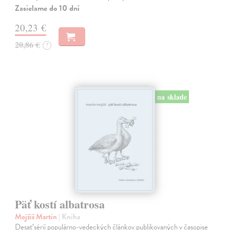
Zasielame do 10 dní
20,23 €
20,86 €
?
na sklade
Päť kostí albatrosa
Mojžiš Martin
| Kniha
Desať sérií populárno-vedeckých článkov publikovaných v časopise