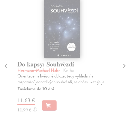
Do kapsy: Souhvězdí
S
s
Hermann-Michael Hahn
| Kniha
a
Orientace na hvězdné obloze, tedy vyhledání a
rozpoznání jednotlivých souhvězdí, se občas ukazuje ja...
Sa
Zasielame do 10 dní
Lat
sto
11,63 €
Za
11,99 €
?
15
15