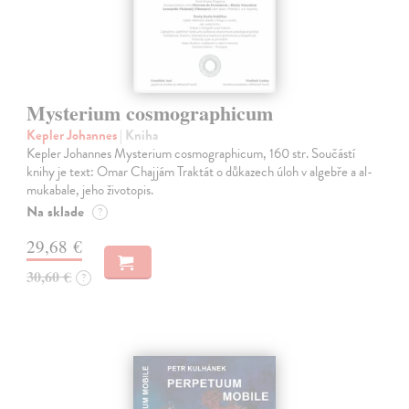
Mysterium cosmographicum
Kepler Johannes
| Kniha
Kepler Johannes Mysterium cosmographicum, 160 str. Součástí
knihy je text: Omar Chajjám Traktát o důkazech úloh v algebře a al-
mukabale, jeho životopis.
Na sklade
?
29,68 €
30,60 €
?