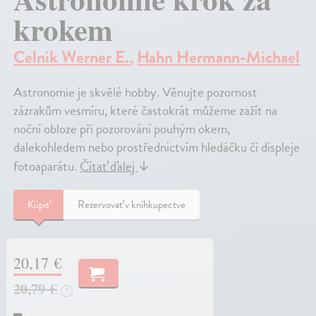
krokem
Celnik Werner E.
,
Hahn Hermann-Michael
Astronomie je skvělé hobby. Věnujte pozornost
zázrakům vesmíru, které častokrát můžeme zažít na
noční obloze při pozorování pouhým okem,
dalekohledem nebo prostřednictvím hledáčku či displeje
fotoaparátu.
Čítať ďalej
↓
Kúpiť
Rezervovať v kníhkupectve
20,17 €
20,79 €
?