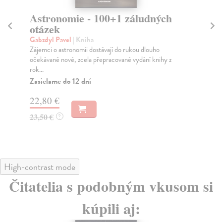
Astronomie - 100+1 záludných
P
otázek
Sh
Kni
Gabzdyl Pavel
| Kniha
She
Zájemci o astronomii dostávají do rukou dlouho
z...
očekávané nové, zcela přepracované vydání knihy z
rok...
Na
Zasielame do 12 dní
22
22,80 €
23
23,50 €
?
High-contrast mode
Čitatelia s podobným vkusom si
kúpili aj: