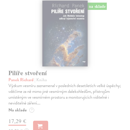
na sklade
Pilíře stvoření
Panek Richard
| Kniha
Výzkum vesmíru zaznamenal v posledních desetiletích velké úspěchy;
vděčíme za ně mimo jiné vesmírným dalekohledům, přístrojům
umístěným ve vesmírném prostoru a monitorujících viditelné i
neviditelné záření.…
Na sklade
?
17,29 €