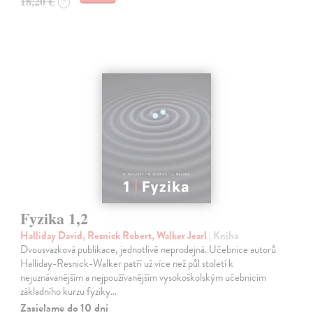
18,20 €
?
Fyzika 1,2
Halliday David, Resnick Robert, Walker Jearl
| Kniha
Dvousvazková publikace, jednotlivě neprodejná. Učebnice autorů
Halliday-Resnick-Walker patří už více než půl století k
nejuznávanějším a nejpoužívanějším vysokoškolským učebnicím
základního kurzu fyziky…
Zasielame do 10 dní