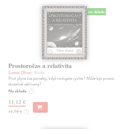
na sklade
Prostoročas a relativita
Linton Oliver
| Kniha
Proč plyne čas pomaleji, když cestujete rychle? Může být prostor
skutečně zakřivený?
Na sklade
?
11,12 €
11,70 €
?