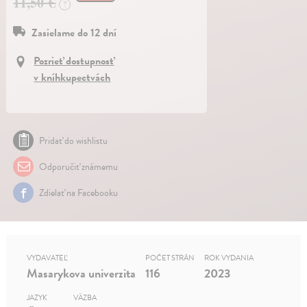
11,50 €
?
Zasielame do 12 dní
Pozrieť dostupnosť
v kníhkupectvách
Pridať do wishlistu
Odporučiť známemu
Zdielať na Facebooku
VYDAVATEĽ
POČET STRÁN
ROK VYDANIA
Masarykova univerzita
116
2023
JAZYK
VÄZBA