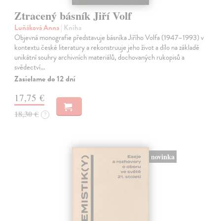
Ztracený básník Jiří Volf
Luňáková Anna
| Kniha
Objevná monografie představuje básníka Jiřího Volfa (1947–1993) v
kontextu české literatury a rekonstruuje jeho život a dílo na základě
unikátní souhry archivních materiálů, dochovaných rukopisů a
svědectví…
Zasielame do 12 dní
17,75 €
18,30 €
?
novinka