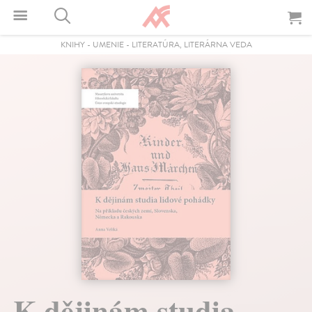
KNIHY
-
UMENIE
-
LITERATÚRA, LITERÁRNA VEDA
K dějinám studia