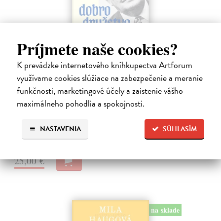
Príjmete naše cookies?
K prevádzke internetového kníhkupectva Artforum
Dobrodružstvo prekladu
využívame cookies slúžiace na zabezpečenie a meranie
Hečko Blahoslav
| Kniha
funkčnosti, marketingové účely a zaistenie vášho
„Nádherná kniha o úskaliach prekladateľského remesla a bohatstve
maximálneho pohodlia a spokojnosti.
nášho jazyka.“ Adam Berka, vydavateľ Blahoslav Hečko (*1915 Suchá
nad Parnou – †2002 Bratislava) je jedny´m z najvy´znamnejších
slovensky´ch,…
NASTAVENIA
SÚHLASÍM
Na sklade
?
25,00 €
na sklade