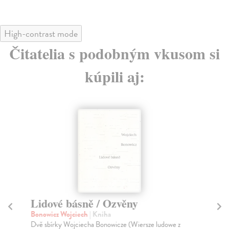
High-contrast mode
Čitatelia s podobným vkusom si
kúpili aj:
Lidové básně / Ozvěny
St
Bonowicz Wojciech
| Kniha
St
Dvě sbírky Wojciecha Bonowicze (Wiersze ludowe z
Viz