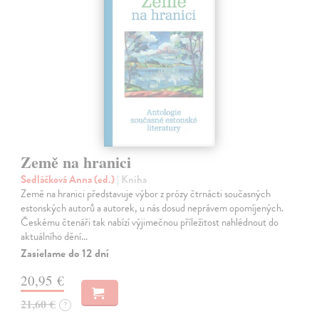
Země na hranici
Sedláčková Anna (ed.)
| Kniha
Země na hranici představuje výbor z prózy čtrnácti současných
estonských autorů a autorek, u nás dosud neprávem opomíjených.
Českému čtenáři tak nabízí výjimečnou příležitost nahlédnout do
aktuálního dění…
Zasielame do 12 dní
20,95 €
21,60 €
?