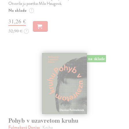
Otvorila ju poetka Mila Haugová.
Na sklade
?
31,26 €
32,90 €
?
na sklade
Pohyb v uzavretom kruhu
Fulmeková Denisa
| Kniha