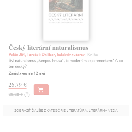
Český literární naturalismus
Pelán Jiří, Tureček Dalibor, kolektív autorov
| Kniha
Byl naturalismus „žumpou hnusu“, či moderním experimentem? A co
ten český?
Zasielame do 12 dní
26,79 €
28,20 €
?
ZOBRAZIŤ ĎALŠIE Z KATEGÓRIE LITERATÚRA, LITERÁRNA VEDA