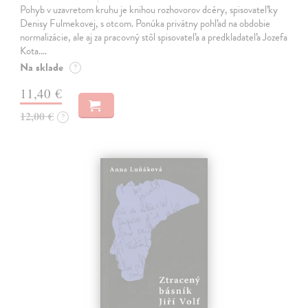
Pohyb v uzavretom kruhu je knihou rozhovorov dcéry, spisovateľky
Denisy Fulmekovej, s otcom. Ponúka privátny pohľad na obdobie
normalizácie, ale aj za pracovný stôl spisovateľa a predkladateľa Jozefa
Kota.…
Na sklade
?
11,40 €
12,00 €
?