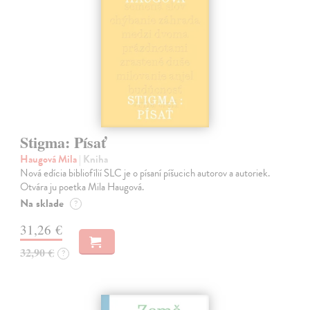
Stigma: Písať
Haugová Mila
| Kniha
Nová edícia bibliofílií SLC je o písaní píšucich autorov a autoriek.
Otvára ju poetka Mila Haugová.
Na sklade
?
31,26 €
32,90 €
?