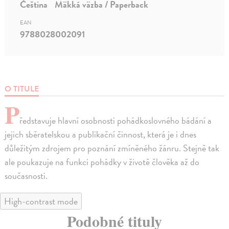
Čeština
Mäkká väzba / Paperback
EAN
9788028002091
O TITULE
P
ředstavuje hlavní osobnosti pohádkoslovného bádání a
jejich sběratelskou a publikační činnost, která je i dnes
důležitým zdrojem pro poznání zmíněného žánru. Stejně tak
ale poukazuje na funkci pohádky v životě člověka až do
současnosti.
High-contrast mode
Podobné tituly