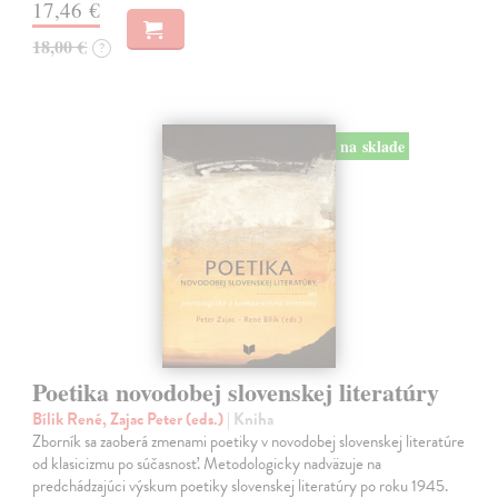
17,46 €
18,00 €
?
na sklade
Poetika novodobej slovenskej literatúry
Bílik René, Zajac Peter (eds.)
| Kniha
Zborník sa zaoberá zmenami poetiky v novodobej slovenskej literatúre
od klasicizmu po súčasnosť. Metodologicky nadväzuje na
predchádzajúci výskum poetiky slovenskej literatúry po roku 1945.