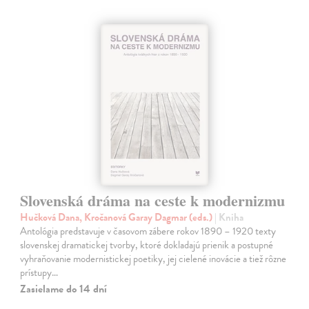
Slovenská dráma na ceste k modernizmu
Hučková Dana, Kročanová Garay Dagmar (eds.)
| Kniha
Antológia predstavuje v časovom zábere rokov 1890 – 1920 texty
slovenskej dramatickej tvorby, ktoré dokladajú prienik a postupné
vyhraňovanie modernistickej poetiky, jej cielené inovácie a tiež rôzne
prístupy…
Zasielame do 14 dní