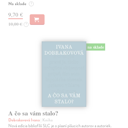
Na sklade
?
9,70 €
10,00 €
?
na sklade
A čo sa vám stalo?
Dobrakovová Ivana
| Kniha
Nová edícia bibliofílií SLC je o písaní píšucich autorov a autoriek.