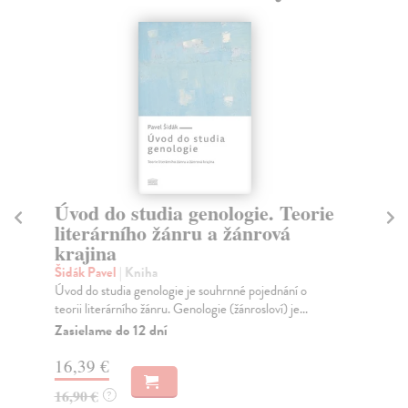
Úvod do studia genologie. Teorie
N
literárního žánru a žánrová
Ho
krajina
Ann
než
Šidák Pavel
| Kniha
Za
Úvod do studia genologie je souhrnné pojednání o
teorii literárního žánru. Genologie (žánrosloví) je...
11
Zasielame do 12 dní
12
16,39 €
16,90 €
?