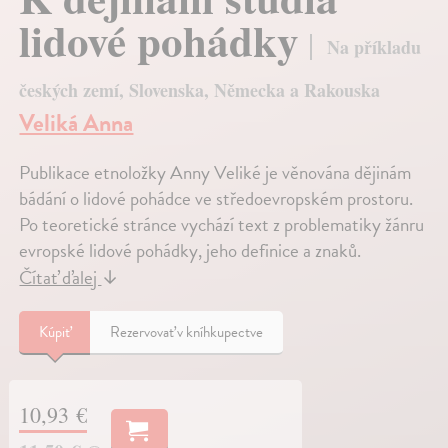
lidové pohádky
Na příkladu
českých zemí, Slovenska, Německa a Rakouska
Veliká Anna
Publikace etnoložky Anny Veliké je věnována dějinám
bádání o lidové pohádce ve středoevropském prostoru.
Po teoretické stránce vychází text z problematiky žánru
evropské lidové pohádky, jeho definice a znaků.
Čítať ďalej
↓
Kúpiť
Rezervovať v kníhkupectve
10,93 €