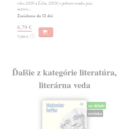
roku 2001 a Echa, 2013) v jednom svazku jsou
stu
autoro...
Do
Zasielame do 12 dní
51
6,79 €
53
7,00 €
?
Ďalšie z kategórie literatúra,
literárna veda
na sklade
novinka