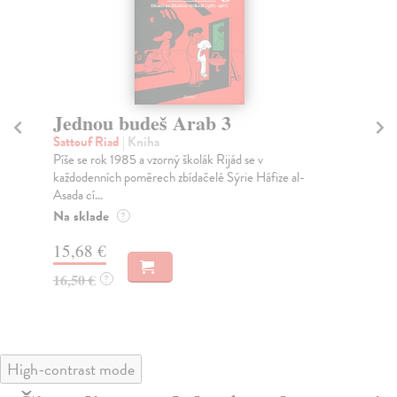
Jednou budeš Arab 3
J
Sattouf Riad
| Kniha
Sa
Píše se rok 1985 a vzorný školák Rijád se v
Det
každodenních poměrech zbídačelé Sýrie Háfize al-
rod
Asada cí...
Na
Na sklade
?
20
15,68 €
21
16,50 €
?
High-contrast mode