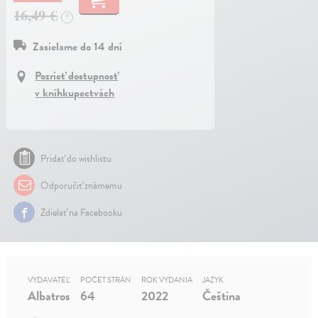
16,49 €
?
Zasielame do 14 dní
Pozrieť dostupnosť
v kníhkupectvách
Pridať do wishlistu
Odporučiť známemu
Zdielať na Facebooku
VYDAVATEĽ
POČET STRÁN
ROK VYDANIA
JAZYK
Albatros
64
2022
Čeština