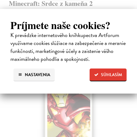
Minecraft: Srdce z kameňa 2
Clemson Andrew, Lawson Jeremy, Esposito Taylor
| Kniha
Druhé pokračovanie napínavého dobrodružstva zo sveta Minecraftu.
Príjmete naše cookies?
Samotársky farmár Cobb sa chce len starať o svoju úrodu, zbierať
suroviny a mať pokoj.
K prevádzke internetového kníhkupectva Artforum
Na sklade
?
využívame cookies slúžiace na zabezpečenie a meranie
9,45 €
funkčnosti, marketingové účely a zaistenie vášho
9,95 €
maximálneho pohodlia a spokojnosti.
?
NASTAVENIA
SÚHLASÍM
na sklade