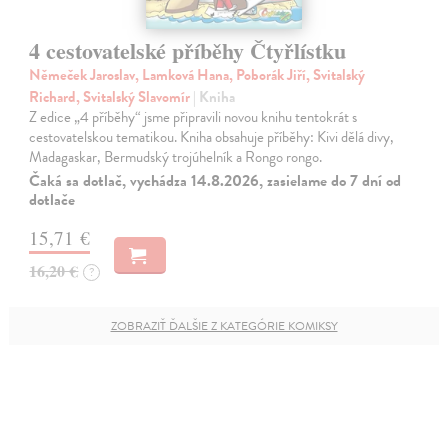
4 cestovatelské příběhy Čtyřlístku
Němeček Jaroslav, Lamková Hana, Poborák Jiří, Svitalský
Richard, Svitalský Slavomír
| Kniha
Z edice „4 příběhy“ jsme připravili novou knihu tentokrát s
cestovatelskou tematikou. Kniha obsahuje příběhy: Kivi dělá divy,
Madagaskar, Bermudský trojúhelník a Rongo rongo.
Čaká sa dotlač, vychádza 14.8.2026, zasielame do 7 dní od
dotlače
15,71 €
16,20 €
?
ZOBRAZIŤ ĎALŠIE Z KATEGÓRIE KOMIKSY