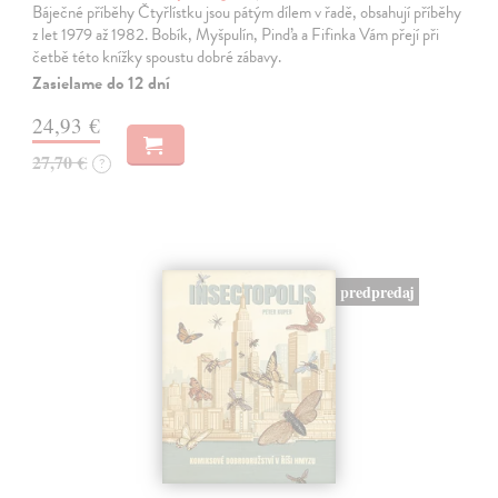
Báječné příběhy Čtyřlístku jsou pátým dílem v řadě, obsahují příběhy
z let 1979 až 1982. Bobík, Myšpulín, Pinďa a Fifinka Vám přejí při
četbě této knížky spoustu dobré zábavy.
Zasielame do 12 dní
24,93 €
27,70 €
?
predpredaj