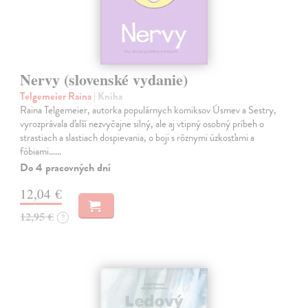
Nervy (slovenské vydanie)
Telgemeier Raina
| Kniha
Raina Telgemeier, autorka populárnych komiksov Úsmev a Sestry,
vyrozprávala ďalší nezvyčajne silný, ale aj vtipný osobný príbeh o
strastiach a slastiach dospievania, o boji s rôznymi úzkosťami a
fóbiami...…
Do 4 pracovných dní
12,04 €
12,95 €
?