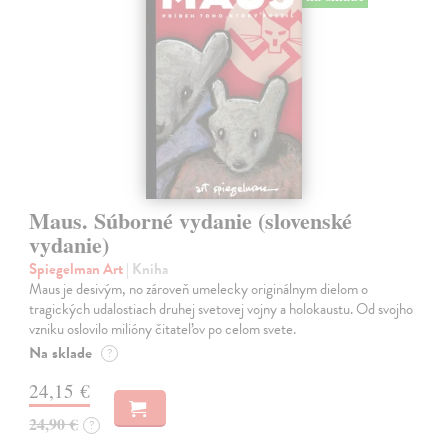
Maus. Súborné vydanie (slovenské
vydanie)
Spiegelman Art
| Kniha
Maus je desivým, no zároveň umelecky originálnym dielom o
tragických udalostiach druhej svetovej vojny a holokaustu. Od svojho
vzniku oslovilo milióny čitateľov po celom svete.
Na sklade
?
24,15 €
24,90 €
?