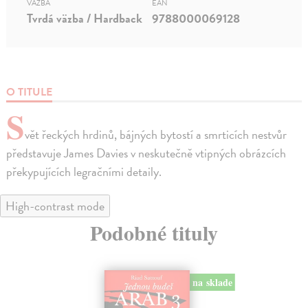
VÄZBA
EAN
Tvrdá väzba / Hardback
9788000069128
O TITULE
S
vět řeckých hrdinů, bájných bytostí a smrticích nestvůr
představuje James Davies v neskutečně vtipných obrázcích
překypujících legračními detaily.
High-contrast mode
Podobné tituly
na sklade