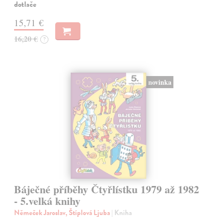
dotlače
15,71 €
16,20 €
?
novinka
Báječné příběhy Čtyřlístku 1979 až 1982
- 5.velká knihy
Němeček Jaroslav, Štíplová Ljuba
| Kniha