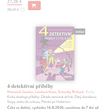
27,26 €
28,10 €
?
dotlač
4 detektivní příběhy
Němeček Jaroslav, Lamková Hana, Svitavský Richard
| Kniha
Kniha obsahuje příběhy: Záhada zamčené skříně; Zlatý skarabeus;
Stopy vedou do cirkusu; Pátrání po Hubertovi
Čaká sa dotlač, vychádza 14.8.2026, zasielame do 7 dní od