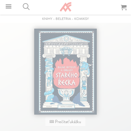
KNIHY
-
BELETRIA
-
KOMIKSY
Prečítať ukážku