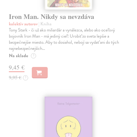
Iron Man. Nikdy sa nevzdáva
kolektív autorov
| Kniha
Tony Stark - či už ako miliardár a vynálezca, alebo ako oceľový
bojovník Iron Man - má jediný cieľ: Urobiť zo sveta lepšie a
bezpečnejšie miesto. Aby to dosiahol, nebojí sa vydať ani do tých
najnebezpečnejších…
Na sklade
?
9,45 €
9,95 €
?