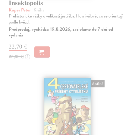
Insektopolis
Kuper Peter
| Kniha
Prehistorické vážky o velikosti jestřába. Hovniválové, co se orientují
podle hvězd.
Predpredaj, vychádza 19.8.2026, zasielame do 7 dní od
vydania
22,70 €
25,80 €
?
dotlač