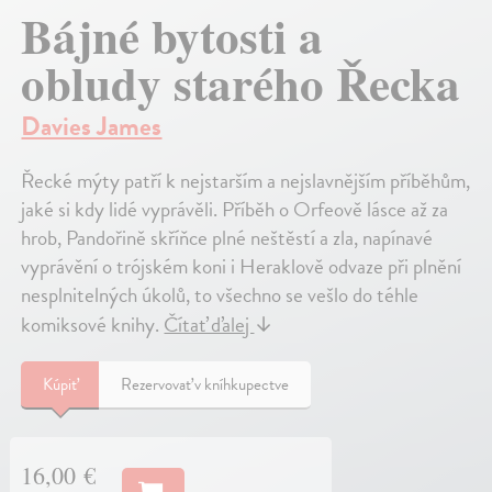
Bájné bytosti a
obludy starého Řecka
Davies James
Řecké mýty patří k nejstarším a nejslavnějším příběhům,
jaké si kdy lidé vyprávěli. Příběh o Orfeově lásce až za
hrob, Pandořině skříňce plné neštěstí a zla, napínavé
vyprávění o trójském koni i Heraklově odvaze při plnění
nesplnitelných úkolů, to všechno se vešlo do téhle
komiksové knihy.
Čítať ďalej
↓
Kúpiť
Rezervovať v kníhkupectve
16,00 €