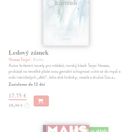
Ledový zámek
Vesaas Tarjei
| Kniha
Autor brilantní novely pro mládež, norský klasik Tarjei Vesaas,
prokázal na nevelké ploše svou geniální schopnost vcítit se do mysli a
srdcí náctiletých „dětí“. Jeho dvě hrdinky, veselá a družná Siss a…
Zasielame do 12 dní
17,75 €
18,30 €
?
na sklade