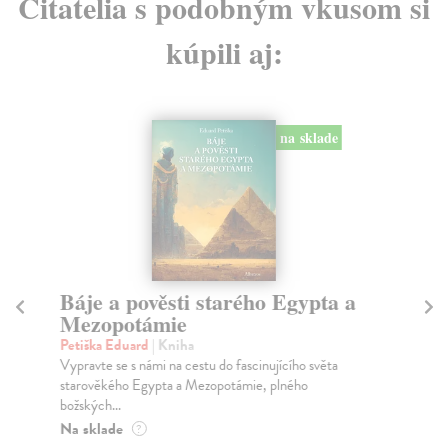
Čitatelia s podobným vkusom si
kúpili aj:
na sklade
Báje a pověsti starého Egypta a
St
Mezopotámie
Jir
Kni
Petiška Eduard
| Kniha
pře
Vypravte se s námi na cestu do fascinujícího světa
...
starověkého Egypta a Mezopotámie, plného
božských...
Za
Na sklade
?
11