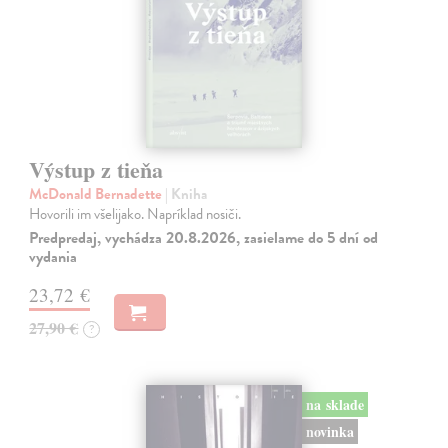
Výstup z tieňa
McDonald Bernadette
| Kniha
Hovorili im všelijako. Napríklad nosiči.
Predpredaj, vychádza 20.8.2026, zasielame do 5 dní od
vydania
23,72 €
27,90 €
?
na sklade
novinka