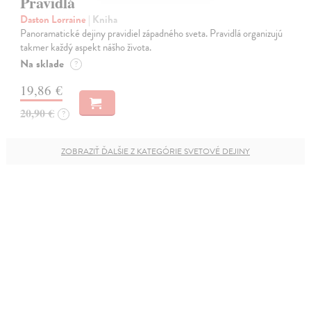
Pravidlá
Daston Lorraine
| Kniha
Panoramatické dejiny pravidiel západného sveta. Pravidlá organizujú
takmer každý aspekt nášho života.
Na sklade
?
19,86 €
20,90 €
?
ZOBRAZIŤ ĎALŠIE Z KATEGÓRIE SVETOVÉ DEJINY