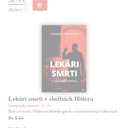
26,79 €
28,20 €
?
Lekári smrti v službách Hitlera
Lamparska Joanna
| Kniha
Bolo ich tristo. Hitlerova lekárska garda v koncentračných táboroch.
Do 5 dní