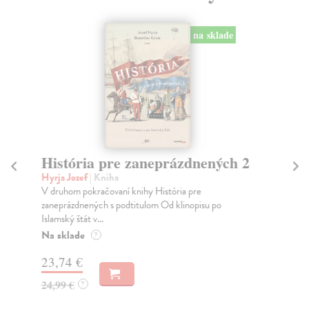
na sklade
História pre zaneprázdnených 2
P
Hyrja Jozef
| Kniha
Dr
V druhom pokračovaní knihy História pre
V k
zaneprázdnených s podtitulom Od klinopisu po
pol
Islamský štát v...
Na
Na sklade
?
23
23,74 €
24
24,99 €
?