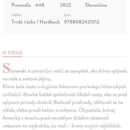
Premedia
448
2022
Slovenčina
VÄZBA
EAN
Tvrdá väzba / Hardback
9788082421012
O TITULE
S
lovenskí a zahraniční vedci sa zamysleli, ako klíma vplývala
na naše a svetové dejiny.
Klíma bola často určujúcim faktorom pre kolaps historických
civilizácií. Mnohé ľudské spoločnosti hľadali cesty, ako sa pred
vplyvom prírody chrániť. Budovali priehrady, sťahovali sa na
vidiek, alebo prosili bohov o ochranu. Obyvatelia Južnej
Ameriky v strachu pred neustálym dažďom obetovali
nebesiam to najdrahšie, čo mali – životy svojich najbližších.