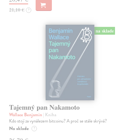
21,10 €
?
na sklade
Tajemný pan Nakamoto
Wallace Benjamin
| Kniha
Kdo stojí za vynálezem bitcoinu? A proč se stále skrývá?
Na sklade
?