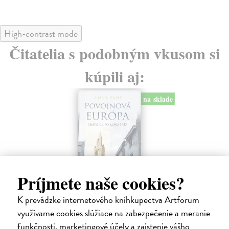
High-contrast mode
Čitatelia s podobným vkusom si
kúpili aj:
na sklade
Príjmete naše cookies?
K prevádzke internetového kníhkupectva Artforum
Povojnová Európa. História po
Ak
využívame cookies slúžiace na zabezpečenie a meranie
roku 1945
Záh
Dôl
funkčnosti, marketingové účely a zaistenie vášho
Judt Tony
| Kniha