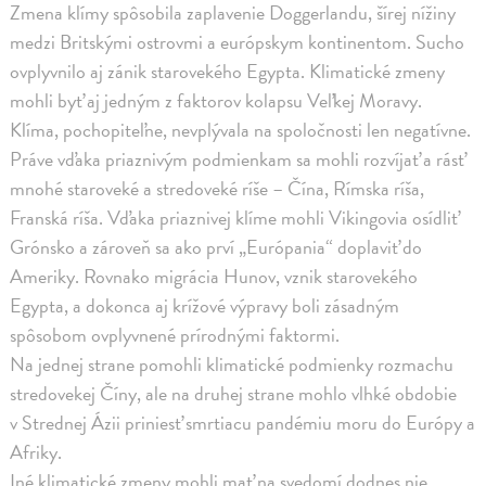
Zmena klímy spôsobila zaplavenie Doggerlandu, šírej nížiny
medzi Britskými ostrovmi a európskym kontinentom. Sucho
ovplyvnilo aj zánik starovekého Egypta. Klimatické zmeny
mohli byť aj jedným z faktorov kolapsu Veľkej Moravy.
Klíma, pochopiteľne, nevplývala na spoločnosti len negatívne.
Práve vďaka priaznivým podmienkam sa mohli rozvíjať a rásť
mnohé staroveké a stredoveké ríše – Čína, Rímska ríša,
Franská ríša. Vďaka priaznivej klíme mohli Vikingovia osídliť
Grónsko a zároveň sa ako prví „Európania“ doplaviť do
Ameriky. Rovnako migrácia Hunov, vznik starovekého
Egypta, a dokonca aj krížové výpravy boli zásadným
spôsobom ovplyvnené prírodnými faktormi.
Na jednej strane pomohli klimatické podmienky rozmachu
stredovekej Číny, ale na druhej strane mohlo vlhké obdobie
v Strednej Ázii priniesť smrtiacu pandémiu moru do Európy a
Afriky.
Iné klimatické zmeny mohli mať na svedomí dodnes nie