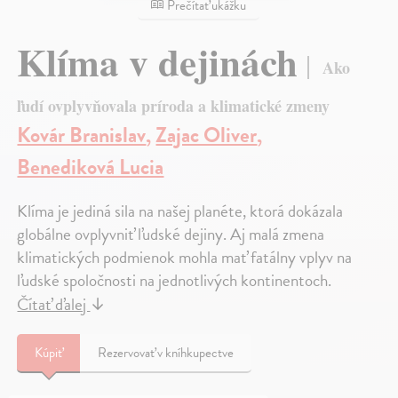
Prečítať ukážku
Klíma v dejinách
Ako
ľudí ovplyvňovala príroda a klimatické zmeny
Kovár Branislav
,
Zajac Oliver
,
Benediková Lucia
Klíma je jediná sila na našej planéte, ktorá dokázala
globálne ovplyvniť ľudské dejiny. Aj malá zmena
klimatických podmienok mohla mať fatálny vplyv na
ľudské spoločnosti na jednotlivých kontinentoch.
Čítať ďalej
↓
Kúpiť
Rezervovať v kníhkupectve