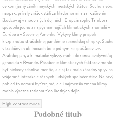
celkom jasný zánik mayských mestských štátov. Sucho alebo,
naopak, prívaly zrážok stáli za hladomormi a za rozšírením
škodcov aj v moderných dejinách. Erupcia sopky Tambora
spôsobila jednu z najvýznamnejších klimatických anomálií v
Európe a v Severnej Amerike. Výkyvy klímy prispeli
k vzplanutiu strašidelnej pandémie španielskej chrípky. Sucho
v tradičných obilniciach bolo jedným zo spúšťačov tzv.
Arabskej jari, a klimatické výkyvy mohli dokonca ovplyvniť aj
genocídu v Rwande. Pôsobenie klimatických faktorov mohlo
byť niekedy zdanlivo menšie, ale aj tak malo zásadný vplyv na
vzájomné interakcie rôznych ľudských spoločenstiev. Na prvý
pohľad to nemusí byť zrejmé, ale i najmenšia zmena klímy
mohla výrazne zasiahnuť do ľudských dejín.
High-contrast mode
Podobné tituly