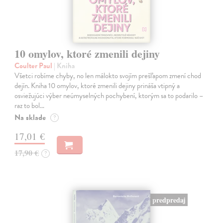
10 omylov, ktoré zmenili dejiny
Coulter Paul
| Kniha
Všetci robíme chyby, no len málokto svojím prešľapom zmení chod
dejín. Kniha 10 omylov, ktoré zmenili dejiny prináša vtipný a
osviežujúci výber neúmyselných pochybení, ktorým sa to podarilo –
raz to bol…
Na sklade
?
17,01 €
17,90 €
?
predpredaj