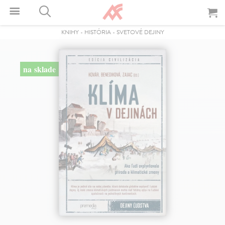
KNIHY
-
HISTÓRIA
-
SVETOVÉ DEJINY
na sklade