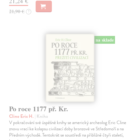
21,24 €
21,90 €
?
na sklade
Po roce 1177 př. Kr.
Cline Eric H.
| Kniha
V pokračování své úspěšné knihy se americký archeolog Eric Cline
znovu vrací ke kolapsu civilizací doby bronzové ve Středomoří a na
Předním východě. Tentokrát se soustředí na přibližně čtyři staletí,