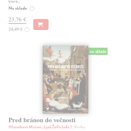
která…
Na sklade
?
23,76 €
24,49 €
?
na sklade
Pred bránou do večnosti
Hlavačková Miriam, Lysá Žofia (eds.)
| Kniha