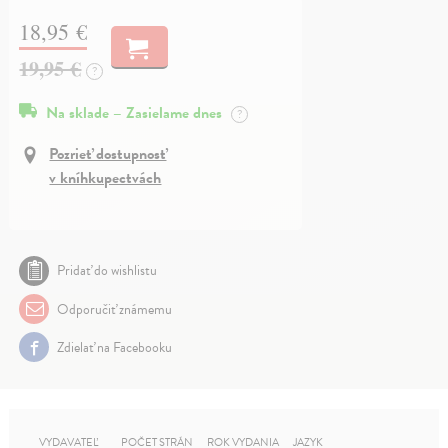
18,95 €
19,95 €
?
Na sklade – Zasielame dnes
?
Pozrieť dostupnosť
v kníhkupectvách
Pridať do wishlistu
Odporučiť známemu
Zdielať na Facebooku
VYDAVATEĽ
POČET STRÁN
ROK VYDANIA
JAZYK