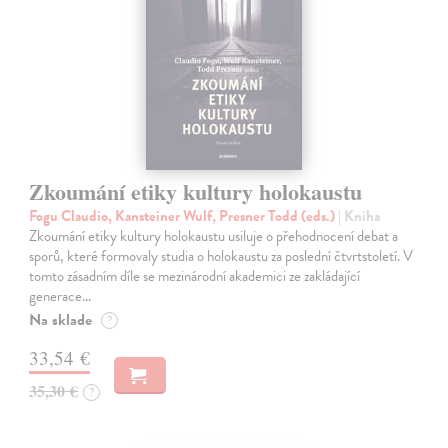
Zkoumání etiky kultury holokaustu
Fogu Claudio, Kansteiner Wulf, Presner Todd (eds.)
| Kniha
Zkoumání etiky kultury holokaustu usiluje o přehodnocení debat a
sporů, které formovaly studia o holokaustu za poslední čtvrtstoletí. V
tomto zásadním díle se mezinárodní akademici ze zakládající
generace…
Na sklade
?
33,54 €
35,30 €
?