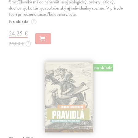
Smrť človeka má od nepamäti svoj biologický, právny, etický,
duchovný, kultúrny, spoločenský aj individuálny rozmer. V prírode
tvorí prirodzenú súčasť kolobehu života.
Na sklade
?
24,25 €
25,00 €
?
na sklade