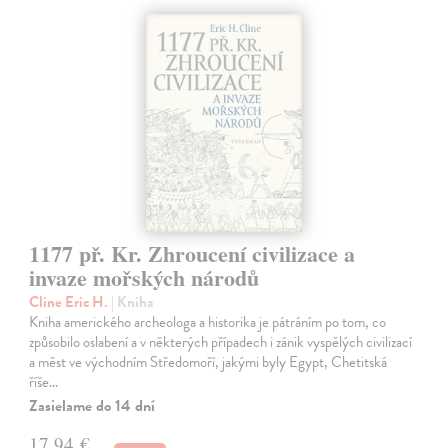
1177 př. Kr. Zhroucení civilizace a
invaze mořských národů
Cline Eric H.
| Kniha
Kniha amerického archeologa a historika je pátráním po tom, co
způsobilo oslabení a v některých případech i zánik vyspělých civilizací
a měst ve východním Středomoří, jakými byly Egypt, Chetitská
říše…
Zasielame do 14 dní
17,94 €