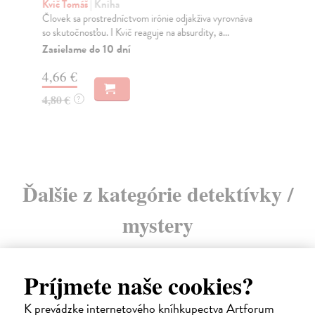
Kvič Tomáš
| Kniha
Li
Človek sa prostredníctvom irónie odjakživa vyrovnáva
Svo
so skutočnosťou. I Kvič reaguje na absurdity, a...
ume
Zasielame do 10 dní
Do
4,66 €
15
4,80 €
15
?
Ďalšie z kategórie detektívky /
mystery
Príjmete naše cookies?
K prevádzke internetového kníhkupectva Artforum
E-KNIHA