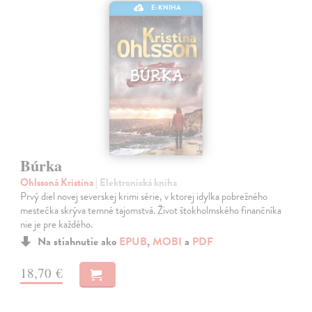
E-KNIHA
Búrka
Ohlssoná Kristina
| Elektronická kniha
Prvý diel novej severskej krimi série, v ktorej idylka pobrežného
mestečka skrýva temné tajomstvá. Život štokholmského finančníka
nie je pre každého.
Na stiahnutie ako
EPUB
,
MOBI
a
PDF
18,70 €