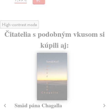
High-contrast mode
Čitatelia s podobným vkusom si
kúpili aj:
Smäd pána Chagalla
P