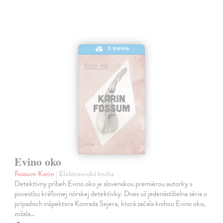
E-KNIHA
Evino oko
Fossum Karin
| Elektronická kniha
Detektívny príbeh Evino oko je slovenskou premiérou autorky s
povesťou kráľovnej nórskej detektívky. Dnes už jedenásťdielna séria o
prípadoch inšpektora Konrada Sejera, ktorá začala knihou Evino oko,
zožala…