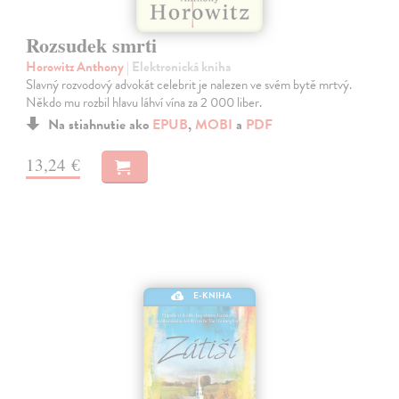
Rozsudek smrti
Horowitz Anthony
| Elektronická kniha
Slavný rozvodový advokát celebrit je nalezen ve svém bytě mrtvý.
Někdo mu rozbil hlavu láhví vína za 2 000 liber.
Na stiahnutie ako
EPUB
,
MOBI
a
PDF
13,24 €
E-KNIHA