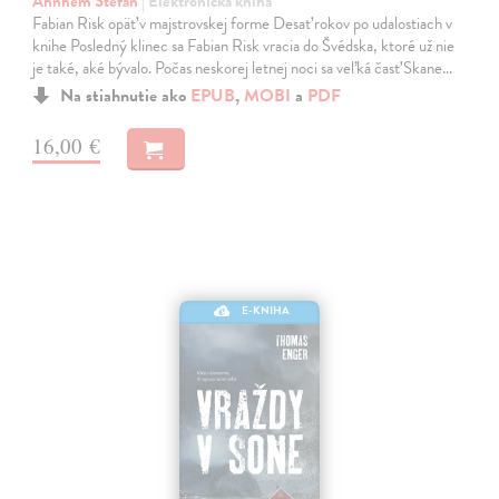
Ahnhem Stefan
| Elektronická kniha
Fabian Risk opäť v majstrovskej forme Desať rokov po udalostiach v
knihe Posledný klinec sa Fabian Risk vracia do Švédska, ktoré už nie
je také, aké bývalo. Počas neskorej letnej noci sa veľká časť Skane…
Na stiahnutie ako
EPUB
,
MOBI
a
PDF
16,00 €
E-KNIHA