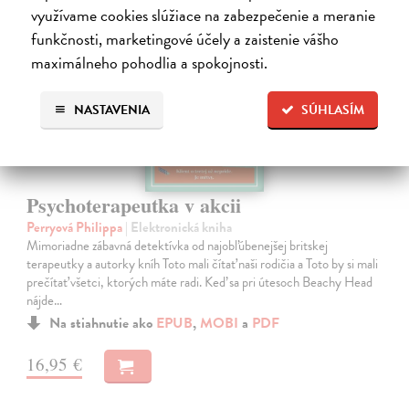
využívame cookies slúžiace na zabezpečenie a meranie
funkčnosti, marketingové účely a zaistenie vášho
maximálneho pohodlia a spokojnosti.
NASTAVENIA
SÚHLASÍM
Psychoterapeutka v akcii
Perryová Philippa
| Elektronická kniha
Mimoriadne zábavná detektívka od najobľúbenejšej britskej
terapeutky a autorky kníh Toto mali čítať naši rodičia a Toto by si mali
prečítať všetci, ktorých máte radi. Keď sa pri útesoch Beachy Head
nájde…
Na stiahnutie ako
EPUB
,
MOBI
a
PDF
16,95 €