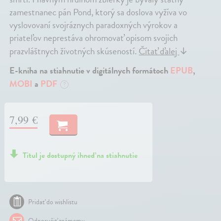
zamestnanec pán Pond, ktorý sa doslova vyžíva vo
vyslovovaní svojráznych paradoxných výrokov a
priateľov neprestáva ohromovať opisom svojich
prazvláštnych životných skúseností.
Čítať ďalej
↓
E-kniha na stiahnutie v digitálnych formátoch
EPUB
,
MOBI
a
PDF
?
7,99 €
Titul je dostupný ihneď na stiahnutie
Pridať do wishlistu
Odporučiť známemu