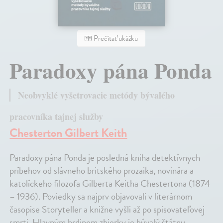
Prečítať ukážku
Paradoxy pána Ponda
Neobvyklé vyšetrovacie metódy bývalého
pracovníka tajnej služby
Chesterton Gilbert Keith
Paradoxy pána Ponda je posledná kniha detektívnych
príbehov od slávneho britského prozaika, novinára a
katolíckeho filozofa Gilberta Keitha Chestertona (1874
– 1936). Poviedky sa najprv objavovali v literárnom
časopise Storyteller a knižne vyšli až po spisovateľovej
smrti. Hlavným hrdinom zbierky je bývalý štátny