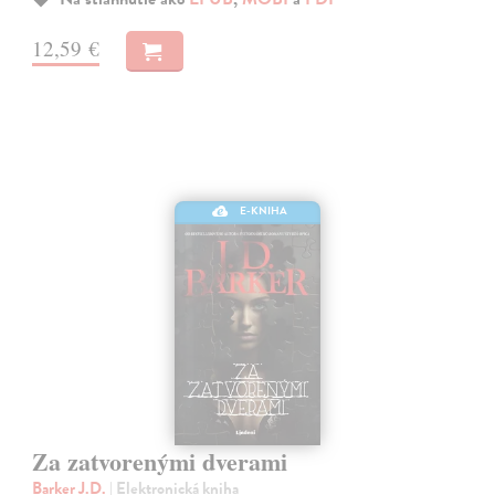
12,59 €
E-KNIHA
Za zatvorenými dverami
Barker J.D.
| Elektronická kniha