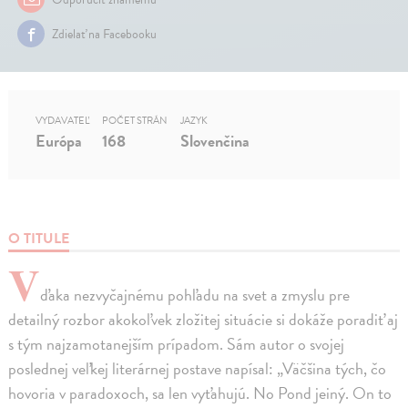
Zdielať na Facebooku
VYDAVATEĽ
POČET STRÁN
JAZYK
Európa
168
Slovenčina
O TITULE
V
ďaka nezvyčajnému pohľadu na svet a zmyslu pre
detailný rozbor akokoľvek zložitej situácie si dokáže poradiť aj
s tým najzamotanejším prípadom. Sám autor o svojej
poslednej veľkej literárnej postave napísal: „Väčšina tých, čo
hovoria v paradoxoch, sa len vyťahujú. No Pond jeiný. On to