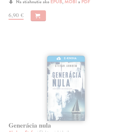
Na stiahnutie ako
EPUB
,
MOBI
a
PDF
6,90 €
E-KNIHA
Generácia nula