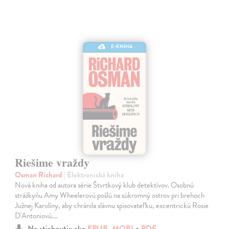
E-KNIHA
Riešime vraždy
Osman Richard
| Elektronická kniha
Nová kniha od autora série Štvrtkový klub detektívov. Osobnú
strážkyňu Amy Wheelerovú pošlú na súkromný ostrov pri brehoch
Južnej Karolíny, aby chránila slávnu spisovateľku, excentrickú Rosie
D'Antoniovú.…
Na stiahnutie ako
EPUB
,
MOBI
a
PDF