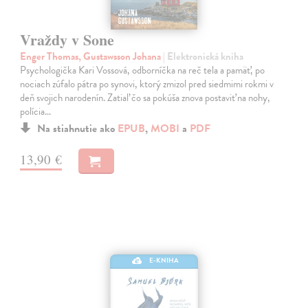
Vraždy v Sone
Enger Thomas, Gustawsson Johana
| Elektronická kniha
Psychologička Kari Vossová, odborníčka na reč tela a pamäť, po
nociach zúfalo pátra po synovi, ktorý zmizol pred siedmimi rokmi v
deň svojich narodenín. Zatiaľ čo sa pokúša znova postaviť na nohy,
polícia…
Na stiahnutie ako
EPUB
,
MOBI
a
PDF
13,90 €
E-KNIHA