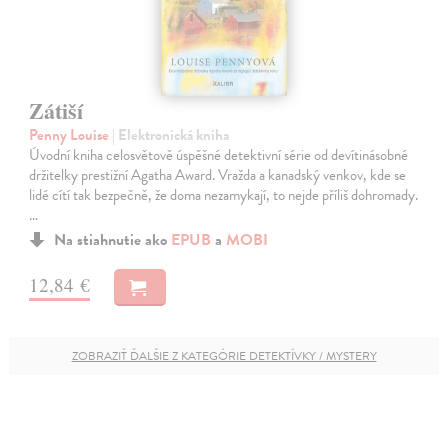
Zátiší
Penny Louise
| Elektronická kniha
Úvodní kniha celosvětově úspěšné detektivní série od devítinásobné
držitelky prestižní Agatha Award. Vražda a kanadský venkov, kde se
lidé cítí tak bezpečně, že doma nezamykají, to nejde příliš dohromady.
…
Na stiahnutie ako
EPUB
a
MOBI
12,84 €
ZOBRAZIŤ ĎALŠIE Z KATEGÓRIE DETEKTÍVKY / MYSTERY