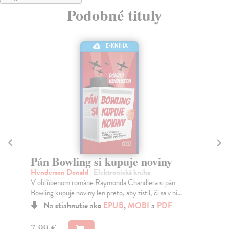
Podobné tituly
E-KNIHA
Pán Bowling si kupuje noviny
N
Henderson Donald
| Elektronická kniha
Jo
V obľúbenom románe Raymonda Chandlera si pán
Muž
Bowling kupuje noviny len preto, aby zistil, či sa v ni...
osl
Na stiahnutie ako
EPUB
,
MOBI
a
PDF
7,99 €
7,