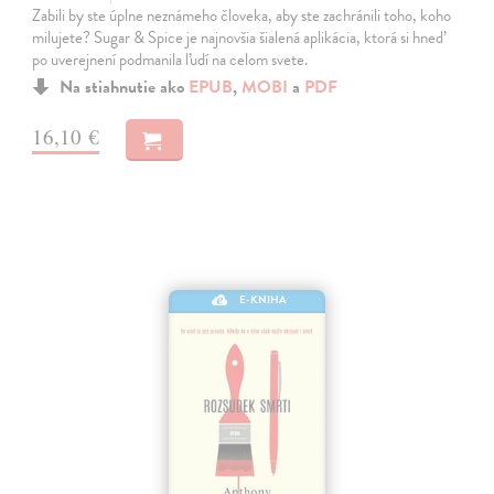
Zabili by ste úplne neznámeho človeka, aby ste zachránili toho, koho
milujete? Sugar & Spice je najnovšia šialená aplikácia, ktorá si hneď
po uverejnení podmanila ľudí na celom svete.
Na stiahnutie ako
EPUB
,
MOBI
a
PDF
16,10 €
E-KNIHA