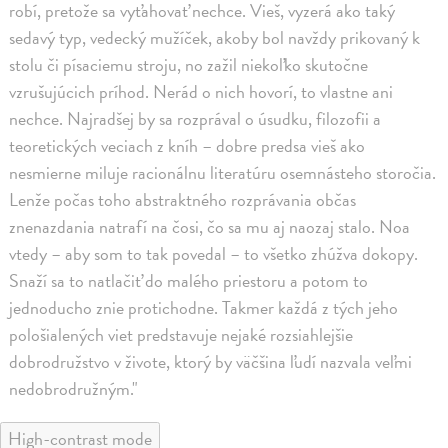
robí, pretože sa vyťahovať nechce. Vieš, vyzerá ako taký
sedavý typ, vedecký mužíček, akoby bol navždy prikovaný k
stolu či písaciemu stroju, no zažil niekoľko skutočne
vzrušujúcich príhod. Nerád o nich hovorí, to vlastne ani
nechce. Najradšej by sa rozprával o úsudku, filozofii a
teoretických veciach z kníh – dobre predsa vieš ako
nesmierne miluje racionálnu literatúru osemnásteho storočia.
Lenže počas toho abstraktného rozprávania občas
znenazdania natrafí na čosi, čo sa mu aj naozaj stalo. Noa
vtedy – aby som to tak povedal – to všetko zhúžva dokopy.
Snaží sa to natlačiť do malého priestoru a potom to
jednoducho znie protichodne. Takmer každá z tých jeho
pološialených viet predstavuje nejaké rozsiahlejšie
dobrodružstvo v živote, ktorý by väčšina ľudí nazvala veľmi
nedobrodružným."
High-contrast mode