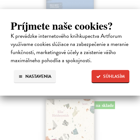
Nadvláda mužů
Príjmete naše cookies?
Bourdieu Pierre
| Kniha
Mužská dominance je tak zakotvena v našich společenských
K prevádzke internetového kníhkupectva Artforum
praktikách a našem nevědomí, že si jí sotva všímáme; je natolik v
využívame cookies slúžiace na zabezpečenie a meranie
souladu s našimi očekáváními, že ji jen těžko zpochybňujeme.
Bourdieu vychází…
funkčnosti, marketingové účely a zaistenie vášho
Na sklade
?
maximálneho pohodlia a spokojnosti.
14,55 €
NASTAVENIA
SÚHLASÍM
15,00 €
?
na sklade