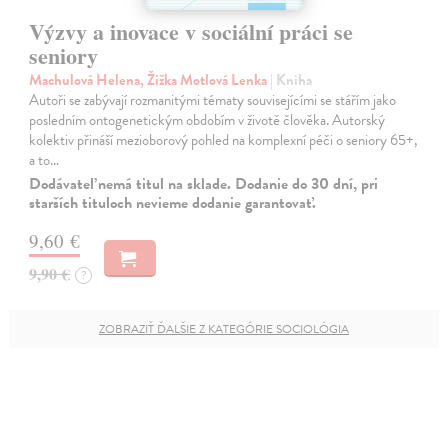
Výzvy a inovace v sociální práci se
seniory
Machulová Helena, Žižka Motlová Lenka
| Kniha
Autoři se zabývají rozmanitými tématy souvisejícími se stářím jako
posledním ontogenetickým obdobím v životě člověka. Autorský
kolektiv přináší mezioborový pohled na komplexní péči o seniory 65+,
a to…
Dodávateľ nemá titul na sklade. Dodanie do 30 dní, pri
starších tituloch nevieme dodanie garantovať.
9,60 €
9,90 €
?
ZOBRAZIŤ ĎALŠIE Z KATEGÓRIE SOCIOLÓGIA