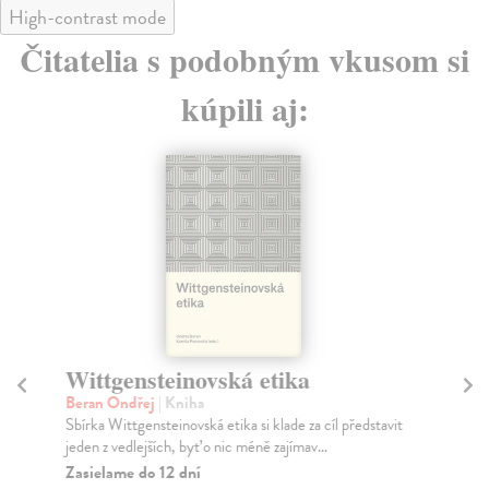
High-contrast mode
Čitatelia s podobným vkusom si
kúpili aj:
Wittgensteinovská etika
C
Beran Ondřej
| Kniha
Pi
Sbírka Wittgensteinovská etika si klade za cíl představit
Mýt
jeden z vedlejších, byť o nic méně zajímav...
i d
Zasielame do 12 dní
Za