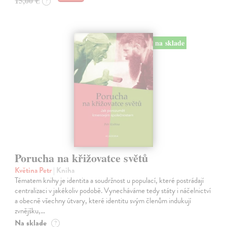
15,00 €
?
na sklade
Porucha na křižovatce světů
Květina Petr
| Kniha
Tématem knihy je identita a soudržnost u populací, které postrádají
centralizaci v jakékoliv podobě. Vynecháváme tedy státy i náčelnictví
a obecně všechny útvary, které identitu svým členům indukují
zvnějšku,…
Na sklade
?