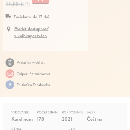
11,80 €
?
Zasielame do 12 dní
Pozrieť dostupnosť
v kníhkupectvách
Pridať do wishlistu
Odporučiť známemu
Zdielať na Facebooku
VYDAVATEĽ
POČET STRÁN
ROK VYDANIA
JAZYK
Karolinum
178
2021
Čeština
VÄZBA
EAN