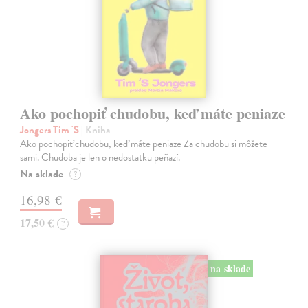
Ako pochopiť chudobu, keď máte peniaze
Jongers Tim 'S
| Kniha
Ako pochopiť chudobu, keď máte peniaze Za chudobu si môžete
sami. Chudoba je len o nedostatku peňazí.
Na sklade
?
16,98 €
17,50 €
?
na sklade