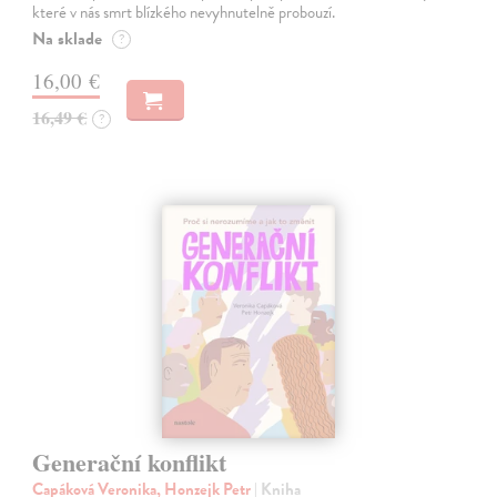
které v nás smrt blízkého nevyhnutelně probouzí.
Na sklade
?
16,00 €
16,49 €
?
Generační konflikt
Capáková Veronika, Honzejk Petr
| Kniha