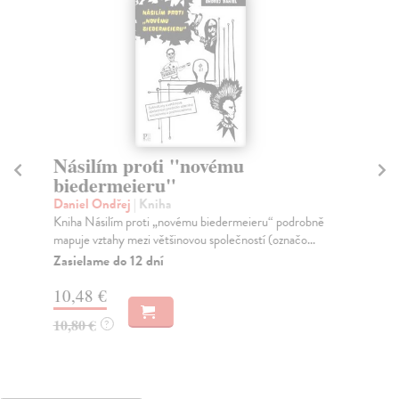
Násilím proti "novému
E
biedermeieru"
Bo
Tec
Daniel Ondřej
| Kniha
pol
Kniha Násilím proti „novému biedermeieru“ podrobně
mapuje vztahy mezi většinovou společností (označo...
Za
Zasielame do 12 dní
15
10,48 €
16
10,80 €
?