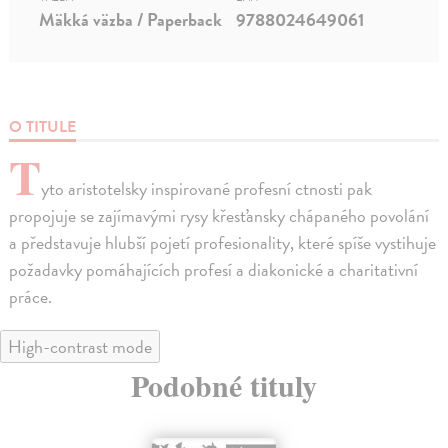
Mäkká väzba / Paperback
9788024649061
O TITULE
T
yto aristotelsky inspirované profesní ctnosti pak
propojuje se zajímavými rysy křesťansky chápaného povolání
a představuje hlubší pojetí profesionality, které spíše vystihuje
požadavky pomáhajících profesí a diakonické a charitativní
práce.
High-contrast mode
Podobné tituly