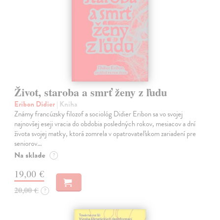
Život, staroba a smrť ženy z ľudu
Eribon Didier
| Kniha
Známy francúzsky filozof a sociológ Didier Eribon sa vo svojej
najnovšej eseji vracia do obdobia posledných rokov, mesiacov a dní
života svojej matky, ktorá zomrela v opatrovateľskom zariadení pre
seniorov…
Na sklade
?
19,00 €
20,00 €
?