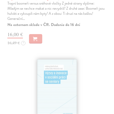
Trapní boomeři versus sněhové vločky Z jedné strany slyšíme:
Mladým se nechce makat a nic nevydrží! Z druhé zase: Boomeři jsou
hulváti a vykoupili nám byty! A z obou: Ti druzí na nás kašlou!
Generační…
Na externom sklade v ČR. Dodanie do 16 dní
16,00 €
16,49 €
?