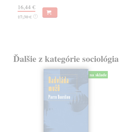
16,44 €
17
17,30 €
18
?
Ďalšie z kategórie sociológia
na sklade