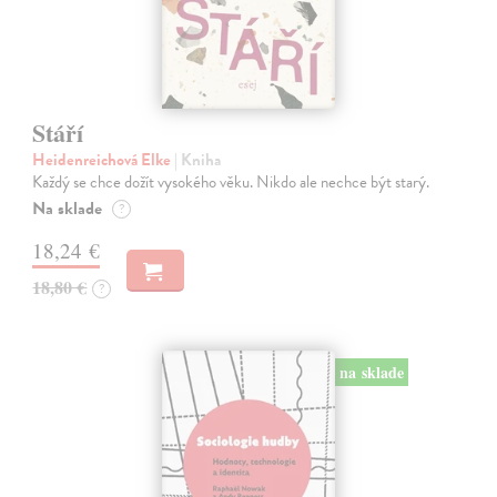
Stáří
Heidenreichová Elke
| Kniha
Každý se chce dožít vysokého věku. Nikdo ale nechce být starý.
Na sklade
?
18,24 €
18,80 €
?
na sklade