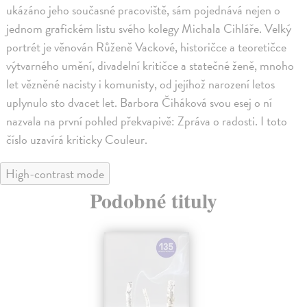
ukázáno jeho současné pracoviště, sám pojednává nejen o
jednom grafickém listu svého kolegy Michala Cihláře. Velký
portrét je věnován Růženě Vackové, historičce a teoretičce
výtvarného umění, divadelní kritičce a statečné ženě, mnoho
let vězněné nacisty i komunisty, od jejíhož narození letos
uplynulo sto dvacet let. Barbora Čiháková svou esej o ní
nazvala na první pohled překvapivě: Zpráva o radosti. I toto
číslo uzavírá kriticky Couleur.
High-contrast mode
Podobné tituly