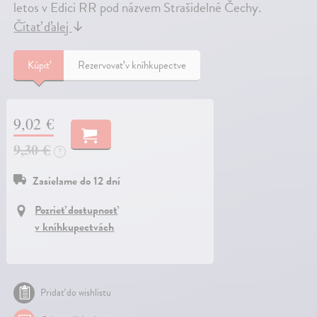
letos v Edici RR pod názvem Strašidelné Čechy.
Čítať ďalej
↓
Kúpiť
Rezervovať v kníhkupectve
9,02 €
9,30 €
?
Zasielame do 12 dní
Pozrieť dostupnosť
v kníhkupectvách
Pridať do wishlistu