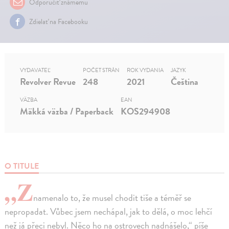
Odporučiť známemu
Zdielať na Facebooku
VYDAVATEĽ
POČET STRÁN
ROK VYDANIA
JAZYK
Revolver Revue
248
2021
Čeština
VÄZBA
EAN
Mäkká väzba / Paperback
KOS294908
O TITULE
„Z
namenalo to, že musel chodit tiše a téměř se
nepropadat. Vůbec jsem nechápal, jak to dělá, o moc lehčí
než já přeci nebyl. Něco ho na ostrovech nadnášelo,“ píše