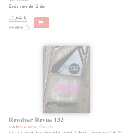
Zasielame do 12 dní
10,64 €
11,20 €
?
Revolver Revue 132
kolektív autorov
| Časopis
Revue o literatuře a výtvarném umění. Z obsahu: literatura / CELAN