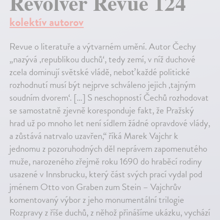
Revolver Revue 124
kolektív autorov
Revue o literatuře a výtvarném umění. Autor Čechy
„nazývá ‚republikou duchů‘, tedy zemí, v níž duchové
zcela dominují světské vládě, neboť každé politické
rozhodnutí musí být nejprve schváleno jejich ‚tajným
soudním dvorem‘. […] S neschopností Čechů rozhodovat
se samostatně zjevně koresponduje fakt, že Pražský
hrad už po mnoho let není sídlem žádné opravdové vlády,
a zůstává natrvalo uzavřen,“ říká Marek Vajchr k
jednomu z pozoruhodných děl neprávem zapomenutého
muže, narozeného zřejmě roku 1690 do hraběcí rodiny
usazené v Innsbrucku, který část svých prací vydal pod
jménem Otto von Graben zum Stein – Vajchrův
komentovaný výbor z jeho monumentální trilogie
Rozpravy z říše duchů, z něhož přinášíme ukázku, vychází