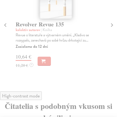
Revolver Revue 135
R
kolektív autorov
| Kniha
kol
Revue o literatuře a výtvarném umění. „Kladivo se
Rev
rozsypalo, zanechavši po sobě hrůzu drkotající zu...
Při
Zasielame do 12 dní
Za
10,64 €
10
11,20 €
11
?
High-contrast mode
Čitatelia s podobným vkusom si