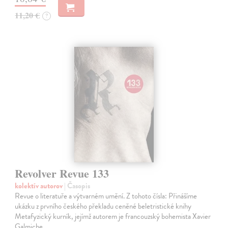
11,20 €
?
Revolver Revue 133
kolektív autorov
| Časopis
Revue o literatuře a výtvarném umění. Z tohoto čísla: Přinášíme
ukázku z prvního českého překladu ceněné beletristické knihy
Metafyzický kurník, jejímž autorem je francouzský bohemista Xavier
Galmiche.…