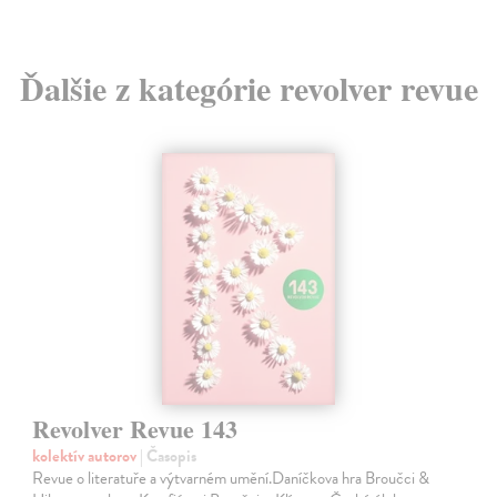
Ďalšie z kategórie revolver revue
Revolver Revue 143
kolektív autorov
| Časopis
Revue o literatuře a výtvarném umění.Daníčkova hra Broučci &