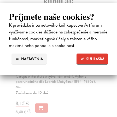
kúpili aj:
Príjmete naše cookies?
K prevádzke internetového kníhkupectva Artforum
využívame cookies slúžiace na zabezpečenie a meranie
funkčnosti, marketingové účely a zaistenie vášho
maximálneho pohodlia a spokojnosti.
NASTAVENIA
SÚHLASÍM
Revolver Revue 115
R
kolektív autorov
| Kniha
kol
Časopis o literatuře a výtvarném umění. Výbor z
Rev
pozoruhodného díla Leonida Dobyčina (1894–1936?),
pus
au...
Za
Zasielame do 12 dní
9,
8,15 €
9,
8,40 €
?