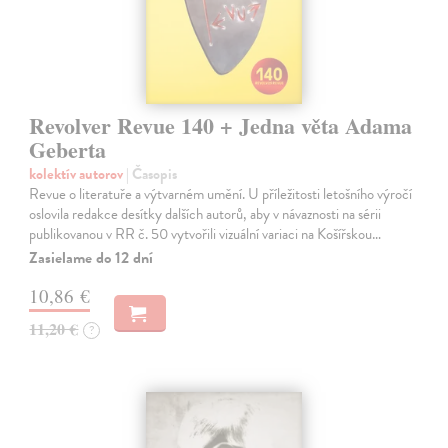
Revolver Revue 140 + Jedna věta Adama
Geberta
kolektív autorov
| Časopis
Revue o literatuře a výtvarném umění. U příležitosti letošního výročí
oslovila redakce desítky dalších autorů, aby v návaznosti na sérii
publikovanou v RR č. 50 vytvořili vizuální variaci na Košířskou…
Zasielame do 12 dní
10,86 €
11,20 €
?