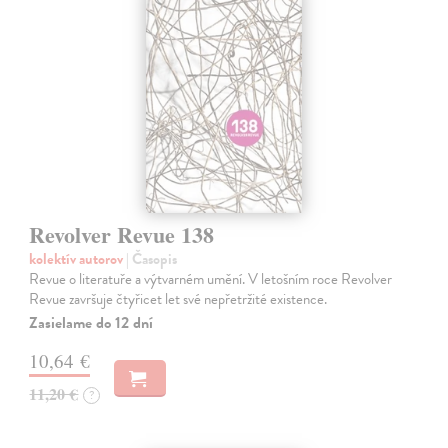
Revolver Revue 138
kolektív autorov
| Časopis
Revue o literatuře a výtvarném umění. V letošním roce Revolver
Revue završuje čtyřicet let své nepřetržité existence.
Zasielame do 12 dní
10,64 €
11,20 €
?