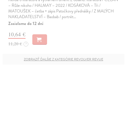
– Růže nikoho / HALMAY – 2022 / KOSÁKOVÁ – Tři /
MATOUŠEK – četba + zápis Patočkovy přednášky / Z MALÝCH
NAKLADATELSTVÍ – Baobab / portrét…
Zasielame do 12 dní
10,64 €
11,20 €
?
ZOBRAZIŤ ĎALŠIE Z KATEGÓRIE REVOLVER REVUE