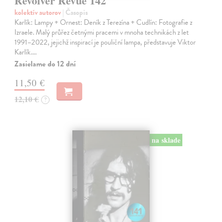
Revolver Revue 142
kolektív autorov
| Časopis
Karlík: Lampy + Ornest: Deník z Terezína + Cudlín: Fotografie z
Izraele. Malý průřez četnými pracemi v mnoha technikách z let
1991–2022, jejichž inspirací je pouliční lampa, představuje Viktor
Karlík.…
Zasielame do 12 dní
11,50 €
12,10 €
?
na sklade