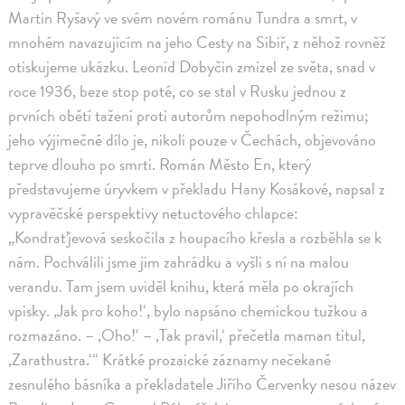
Martin Ryšavý ve svém novém románu Tundra a smrt, v
mnohém navazujícím na jeho Cesty na Sibiř, z něhož rovněž
otiskujeme ukázku. Leonid Dobyčin zmizel ze světa, snad v
roce 1936, beze stop poté, co se stal v Rusku jednou z
prvních obětí tažení proti autorům nepohodlným režimu;
jeho výjimečné dílo je, nikoli pouze v Čechách, objevováno
teprve dlouho po smrti. Román Město En, který
představujeme úryvkem v překladu Hany Kosákové, napsal z
vypravěčské perspektivy netuctového chlapce:
„Kondraťjevová seskočila z houpacího křesla a rozběhla se k
nám. Pochválili jsme jim zahrádku a vyšli s ní na malou
verandu. Tam jsem uviděl knihu, která měla po okrajích
vpisky. ‚Jak pro koho!‘, bylo napsáno chemickou tužkou a
rozmazáno. – ‚Oho!‘ – ‚Tak pravil,‘ přečetla maman titul,
‚Zarathustra.‘“ Krátké prozaické záznamy nečekaně
zesnulého básníka a překladatele Jiřího Červenky nesou název