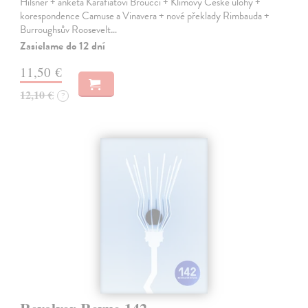
Hilsner + anketa Karafiátovi Broučci + Klímovy České úlohy +
korespondence Camuse a Vinavera + nové překlady Rimbauda +
Burroughsův Roosevelt…
Zasielame do 12 dní
11,50 €
12,10 €
?