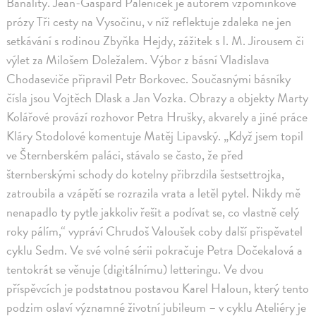
Banality. Jean-Gaspard Páleníček je autorem vzpomínkové
prózy Tři cesty na Vysočinu, v níž reflektuje zdaleka ne jen
setkávání s rodinou Zbyňka Hejdy, zážitek s I. M. Jirousem či
výlet za Milošem Doležalem. Výbor z básní Vladislava
Chodaseviče připravil Petr Borkovec. Současnými básníky
čísla jsou Vojtěch Dlask a Jan Vozka. Obrazy a objekty Marty
Kolářové provází rozhovor Petra Hrušky, akvarely a jiné práce
Kláry Stodolové komentuje Matěj Lipavský. „Když jsem topil
ve Šternberském paláci, stávalo se často, že před
šternberskými schody do kotelny přibrzdila šestsettrojka,
zatroubila a vzápětí se rozrazila vrata a letěl pytel. Nikdy mě
nenapadlo ty pytle jakkoliv řešit a podívat se, co vlastně celý
roky pálím,“ vypráví Chrudoš Valoušek coby další přispěvatel
cyklu Sedm. Ve své volné sérii pokračuje Petra Dočekalová a
tentokrát se věnuje (digitálnímu) letteringu. Ve dvou
příspěvcích je podstatnou postavou Karel Haloun, který tento
podzim oslaví významné životní jubileum – v cyklu Ateliéry je