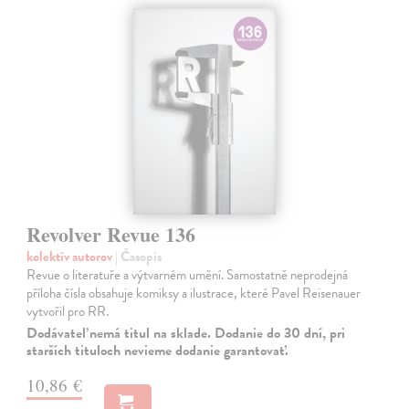
Revolver Revue 136
kolektív autorov
| Časopis
Revue o literatuře a výtvarném umění. Samostatně neprodejná
příloha čísla obsahuje komiksy a ilustrace, které Pavel Reisenauer
vytvořil pro RR.
Dodávateľ nemá titul na sklade. Dodanie do 30 dní, pri
starších tituloch nevieme dodanie garantovať.
10,86 €