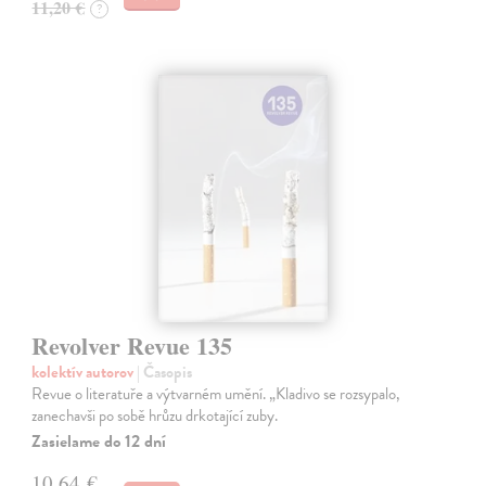
11,20 €
?
Revolver Revue 135
kolektív autorov
| Časopis
Revue o literatuře a výtvarném umění. „Kladivo se rozsypalo,
zanechavši po sobě hrůzu drkotající zuby.
Zasielame do 12 dní
10,64 €