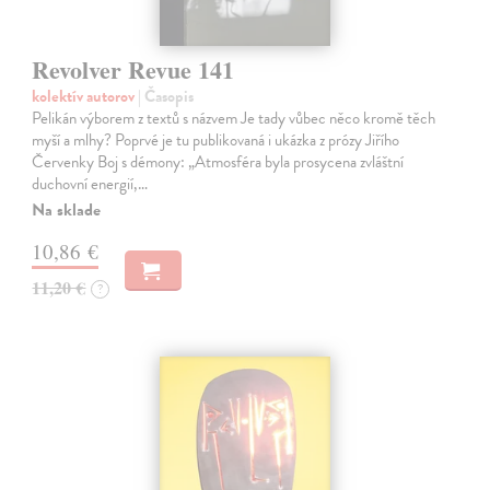
Revolver Revue 141
kolektív autorov
| Časopis
Pelikán výborem z textů s názvem Je tady vůbec něco kromě těch
myší a mlhy? Poprvé je tu publikovaná i ukázka z prózy Jiřího
Červenky Boj s démony: „Atmosféra byla prosycena zvláštní
duchovní energií,…
Na sklade
10,86 €
11,20 €
?