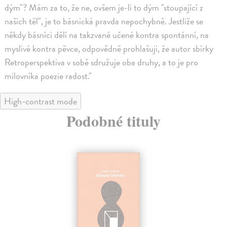
dým"? Mám za to, že ne, ovšem je-li to dým "stoupající z
našich těl", je to básnická pravda nepochybně. Jestliže se
někdy básníci dělí na takzvané učené kontra spontánní, na
myslivé kontra pěvce, odpovědně prohlašuji, že autor sbírky
Retroperspektiva v sobě sdružuje oba druhy, a to je pro
milovníka poezie radost."
High-contrast mode
Podobné tituly