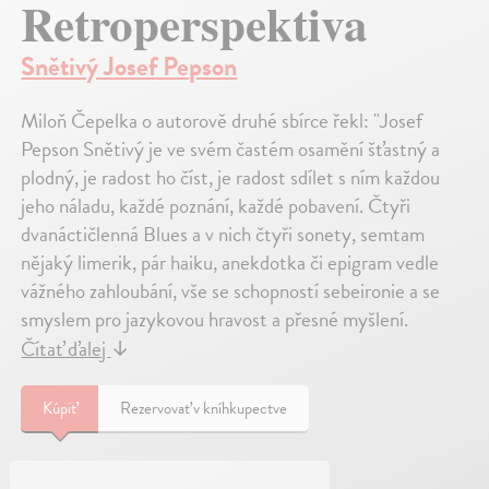
Retroperspektiva
Snětivý Josef Pepson
Miloň Čepelka o autorově druhé sbírce řekl: "Josef
Pepson Snětivý je ve svém častém osamění šťastný a
plodný, je radost ho číst, je radost sdílet s ním každou
jeho náladu, každé poznání, každé pobavení. Čtyři
dvanáctičlenná Blues a v nich čtyři sonety, semtam
nějaký limerik, pár haiku, anekdotka či epigram vedle
vážného zahloubání, vše se schopností sebeironie a se
smyslem pro jazykovou hravost a přesné myšlení.
Čítať ďalej
↓
Kúpiť
Rezervovať v kníhkupectve