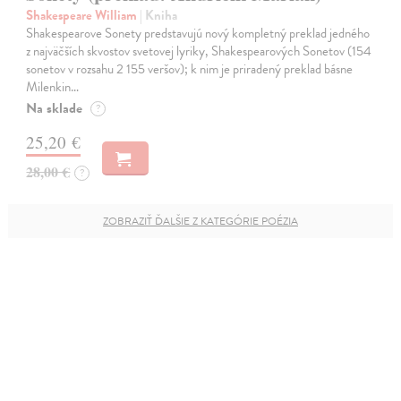
Shakespeare William
| Kniha
Shakespearove Sonety predstavujú nový kompletný preklad jedného
z najväčších skvostov svetovej lyriky, Shakespearových Sonetov (154
sonetov v rozsahu 2 155 veršov); k nim je priradený preklad básne
Milenkin…
Na sklade
?
25,20 €
28,00 €
?
ZOBRAZIŤ ĎALŠIE Z KATEGÓRIE POÉZIA