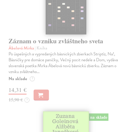
Záznam o vzniku zvláštneho sveta
Ábelová Mirka
| Kniha
Po úspešných a vypredaných básnických zbierkach Striptíz, Na!,
Básničky pre domáce paničky, Večný pocit nedele a Dom, vydáva
slovenská poetka Mirka Ábelová novú básnickú zbierku. Záznam o
vzniku zvláštneho…
Na sklade
?
14,31 €
15,90 €
?
na sklade