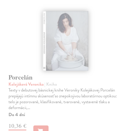
Porcelán
Kolejáková Veronika
| Kniha
Texty v debutovej básnickej knihe Veroniky Kolejákovej Porcelán
prepájajú intímnu skúsenosť so znepokojivou laboratórnou optikou:
telo je pozorované, klasifikované, tvarované, vystavené tlaku a
deformácii,…
Do 4 dní
10,36 €