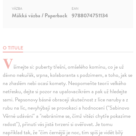
VÄZBA
EAN
Mäkká väzba / Paperback
9788074751134
O TITULE
V
šímejte si: puberty třešní, omšelého komínu, co je už
dávno nekuřák, srpna, kolaboranta s podzimem, a toho, jak se
na zhaslém nebi ocasí komety. Neopomeňte teorii velkého
netřesku, dejte si pozor na upalovacíkrém a pak už hledejte
sami. Pepsonovy básně obracejí skutečnost z líce naruby a z
rubu na líc, nevyhýbají se provokaci a hodnocení ("Sabinovo
Věrné udávání" a "nebráníme se, čímž vítězi chytře pokazíme
radost"), přinutí vás jistá tvrzení si ověřovat. Je tomu
například tak, že "čím černější je noc, tím spíš je vidět bílý