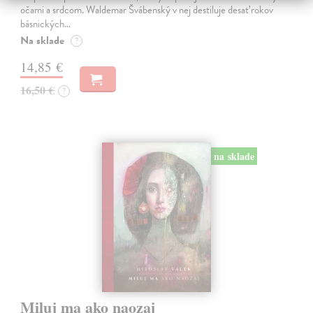
očami a srdcom. Waldemar Švábenský v nej destiluje desať rokov
básnických…
Na sklade
?
14,85 €
16,50 €
?
na sklade
Miluj ma ako naozaj