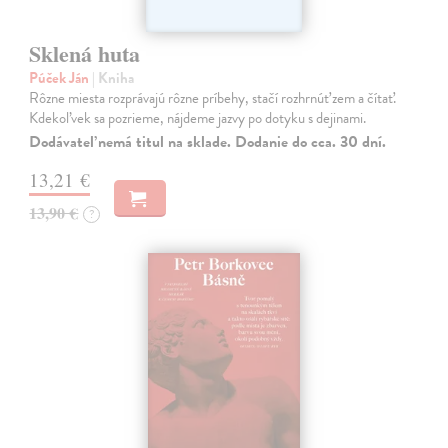
Sklená huta
Púček Ján
| Kniha
Rôzne miesta rozprávajú rôzne príbehy, stačí rozhrnúť zem a čítať.
Kdekoľvek sa pozrieme, nájdeme jazvy po dotyku s dejinami.
Dodávateľ nemá titul na sklade. Dodanie do cca. 30 dní.
13,21 €
13,90 €
?