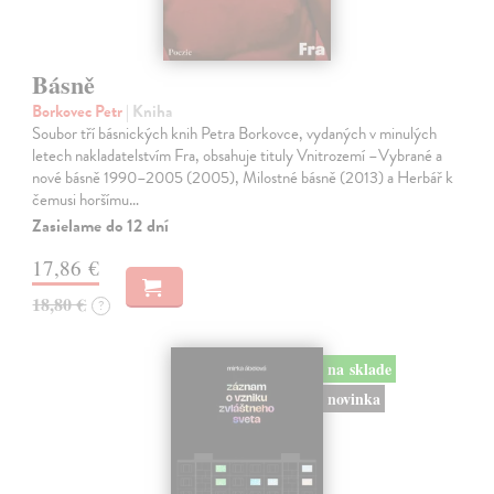
Básně
Borkovec Petr
| Kniha
Soubor tří básnických knih Petra Borkovce, vydaných v minulých
letech nakladatelstvím Fra, obsahuje tituly Vnitrozemí –Vybrané a
nové básně 1990–2005 (2005), Milostné básně (2013) a Herbář k
čemusi horšímu…
Zasielame do 12 dní
17,86 €
18,80 €
?
na sklade
novinka