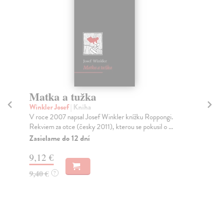
Matka a tužka
Li
Winkler Josef
| Kniha
Pal
V roce 2007 napsal Josef Winkler knížku Roppongi.
Kni
Rekviem za otce (česky 2011), kterou se pokusil o ...
nej
Zasielame do 12 dní
Za
9,12 €
22
9,40 €
22
?