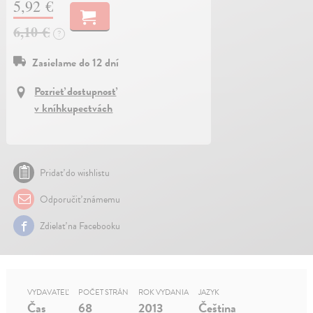
5,92 €
6,10 €
?
Zasielame do 12 dní
Pozrieť dostupnosť
v kníhkupectvách
Pridať do wishlistu
Odporučiť známemu
Zdielať na Facebooku
VYDAVATEĽ
POČET STRÁN
ROK VYDANIA
JAZYK
Čas
68
2013
Čeština