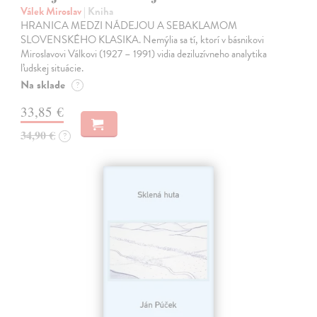
Válek Miroslav
| Kniha
HRANICA MEDZI NÁDEJOU A SEBAKLAMOM
SLOVENSKÉHO KLASIKA. Nemýlia sa tí, ktorí v básnikovi
Miroslavovi Válkovi (1927 – 1991) vidia deziluzívneho analytika
ľudskej situácie.
Na sklade
?
33,85 €
34,90 €
?