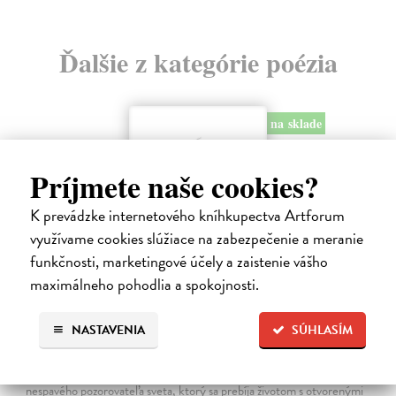
Ďalšie z kategórie poézia
na sklade
Príjmete naše cookies?
K prevádzke internetového kníhkupectva Artforum
využívame cookies slúžiace na zabezpečenie a meranie
funkčnosti, marketingové účely a zaistenie vášho
maximálneho pohodlia a spokojnosti.
V tú noc som spal postojačky a hladný
NASTAVENIA
SÚHLASÍM
Švábenský Waldemar
| Kniha
Kniha V tú noc som spal postojačky a hladný je poetickým denníkom
nespavého pozorovateľa sveta, ktorý sa prebíja životom s otvorenými