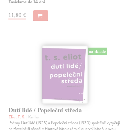
Zasielame do 14 dní
11,80 €
na sklade
Dutí lidé / Popeleční středa
Eliot T. S.
| Kniha
Poémy Dutí lidé (1925) a Popeleční středa (1930) společně vytyčují
nejzřetelnější předěl v Eliotově básnickém díle: první báseň je svou