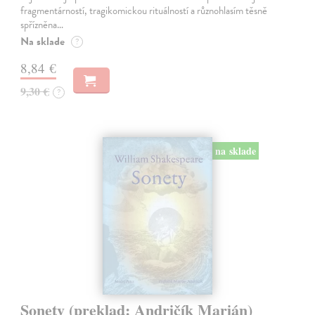
fragmentárností, tragikomickou rituálností a různohlasím těsně
spřízněna…
Na sklade
?
8,84 €
9,30 €
?
na sklade
Sonety (preklad: Andričík Marián)