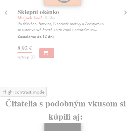
Sklepní okénko
P
Mlejnek Josef
| Kniha
Kro
Po sbírkách Pastvina, Naprosté motivy a Zcestymluv
Nov
se autor ve své čtvrté knize vrací k prvotním ini...
umě
Zasielame do 12 dní
Za
8,92 €
7,
9,20 €
7,
?
High-contrast mode
Čitatelia s podobným vkusom si
kúpili aj: